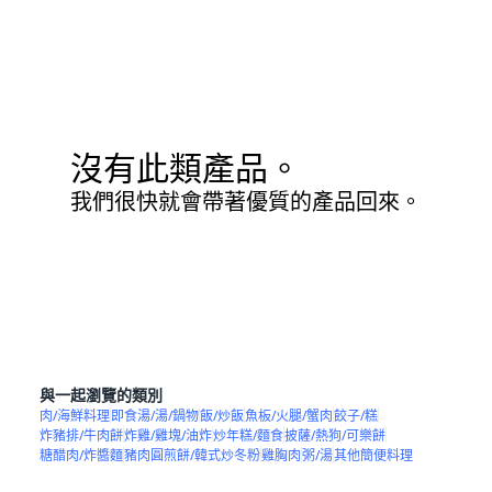
沒有此類產品。
我們很快就會帶著優質的產品回來。
與一起瀏覽的類別
肉/海鮮料理
即食湯/湯/鍋物
飯/炒飯
魚板/火腿/蟹肉
餃子/糕
炸豬排/牛肉餅
炸雞/雞塊/油炸
炒年糕/麵食
披薩/熱狗/可樂餅
糖醋肉/炸醬麵
豬肉圓煎餅/韓式炒冬粉
雞胸肉
粥/湯
其他簡便料理