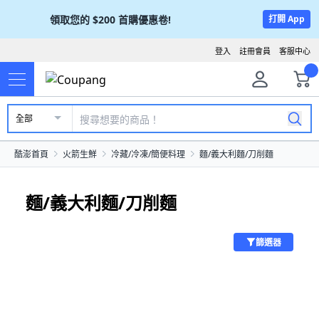
領取您的
$200
首購優惠卷!
打開 App
登入
註冊會員
客服中心
全部
酷澎首頁
火箭生鮮
冷藏/冷凍/簡便料理
麵/義大利麵/刀削麵
麵/義大利麵/刀削麵
篩選器