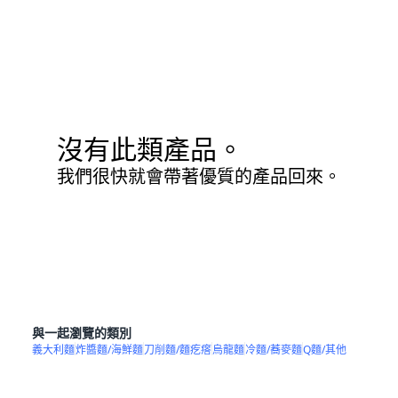
沒有此類產品。
我們很快就會帶著優質的產品回來。
與一起瀏覽的類別
義大利麵
炸醬麵/海鮮麵
刀削麵/麵疙瘩
烏龍麵
冷麵/蕎麥麵
Q麵/其他