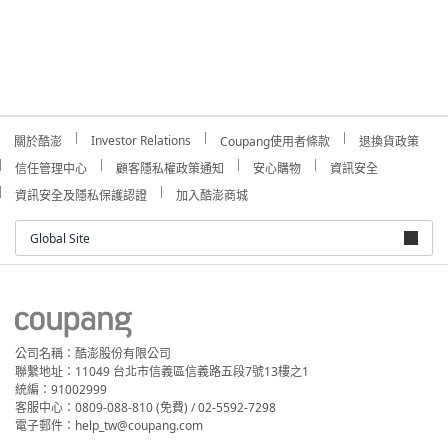
Investor Relations
關於酷澎
Coupang使用者條款
退換貨政策
信任管理中心
顧客隱私權政策通知
安心購物
資訊安全
資訊安全及隱私保護認證
加入酷澎商城
Global Site
公司名稱：酷澎股份有限公司
聯繫地址：11049 台北市信義區信義路五段7號13樓之1
統編：91002999
客服中心：0809-088-810 (免費) / 02-5592-7298
電子郵件：help_tw@coupang.com