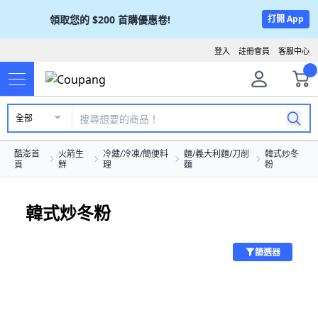
領取您的
$200
首購優惠卷!
打開 App
登入
註冊會員
客服中心
全部
酷澎首
火箭生
冷藏/冷凍/簡便料
麵/義大利麵/刀削
韓式炒冬
頁
鮮
理
麵
粉
韓式炒冬粉
篩選器