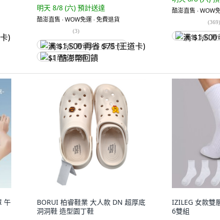
明天 8/8 (六)
預計送達
酷澎直售 ∙ WOW免
酷澎直售 ∙ WOW免運 ∙ 免費退貨
(
369
(
3
)
满 $1,500 再
满 $1,500 再省 $75 (王道卡)
$1 酷澎幣回饋
 午
BORUI 柏睿鞋業 大人款 DN 超厚底
IZILEG 女
洞洞鞋 造型園丁鞋
6雙組