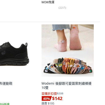
WOW免運
(
2217
)
海布運動鞋
Wodemi 後腳跟可愛圖案刺繡裸襪
10雙
首購折扣價
$238
$142
40
%
運費 $195
計送達