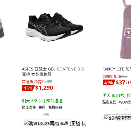
ASICS 亞瑟士 GEL-CONTEND 9 D
FANCY LIFE
寬楦 女款慢跑鞋
首購折扣價
$63
$37
首購折扣價
$1,490
41
%
(
$
$1,290
13
%
明天 8/8 (六)
預
明天 8/8 (六)
預計送達
酷澎直售 ∙ WOW免
酷澎直售 ∙ 免運 ∙ 免費退貨
(
32
)
(
20
)
$2 酷澎幣回
满 $1,500 再省 $75 (王道卡)