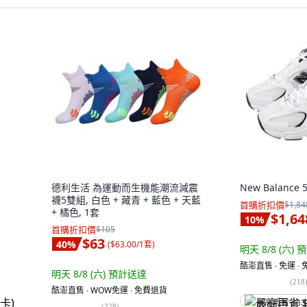
德利生活 為運動而生機能潮流減震
New Balance
襪5雙組, 白色 + 藏青 + 藍色 + 天藍
首購折扣價
$1,84
+ 橘色, 1套
$1,64
10
%
首購折扣價
$105
$63
40
%
(
$63.00/1套
)
明天 8/8 (六)
預
酷澎直售 ∙ 免運 ∙
明天 8/8 (六)
預計送達
(
218
酷澎直售 ∙ WOW免運 ∙ 免費退貨
最高再省 $83
(
328
)