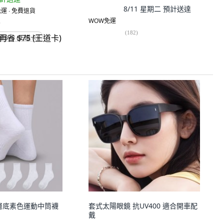
8/11 星期二
預計送達
運 ∙ 免費退貨
WOW免運
)
(
182
)
省 $75 (王道卡)
款雙層底素色運動中筒襪
套式太陽眼鏡 抗UV400 適合開車配
戴