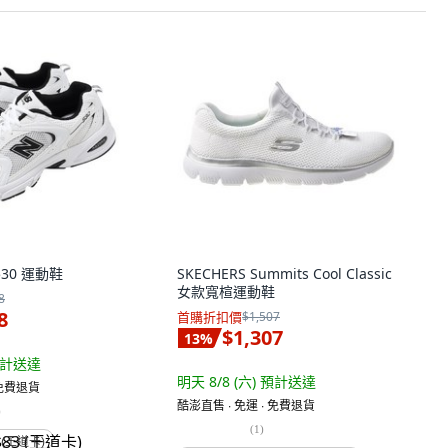
 530 運動鞋
SKECHERS Summits Cool Classic
女款寬楦運動鞋
8
8
首購折扣價
$1,507
$1,307
13
%
計送達
明天 8/8 (六)
預計送達
 免費退貨
酷澎直售 ∙ 免運 ∙ 免費退貨
)
(
1
)
 (王道卡)