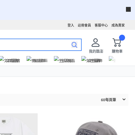
登入
註冊會員
客服中心
成為賣家
我的酷澎
購物車
文具圖書
食品飲料
生活用品
女性服飾
運動戶外
60
每頁筆