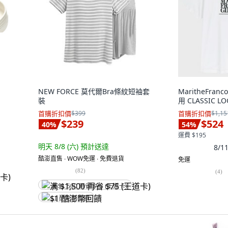
NEW FORCE 莫代爾Bra條紋短袖套
MaritheFranc
裝
用 CLASSIC L
首購折扣價
$399
首購折扣價
$1,15
$239
$524
40
%
54
%
運費 $195
明天 8/8 (六)
預計送達
8/
酷澎直售 ∙ WOW免運 ∙ 免費退貨
免運
(
82
)
(
4
)
满 $1,500 再省 $75 (王道卡)
$1 酷澎幣回饋