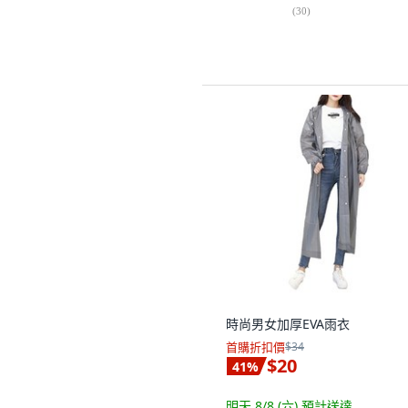
(
30
)
時尚男女加厚EVA雨衣
首購折扣價
$34
$20
41
%
明天 8/8 (六)
預計送達