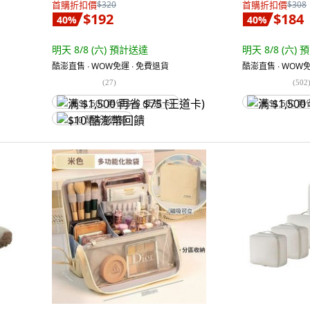
首購折扣價
$320
首購折扣價
$308
$192
$184
40
%
40
%
明天 8/8 (六)
預計送達
明天 8/8 (六)
預
酷澎直售 ∙ WOW免運 ∙ 免費退貨
酷澎直售 ∙ WOW免
(
27
)
(
502
满 $1,500 再省 $75 (王道卡)
满 $1,500 再
$10 酷澎幣回饋