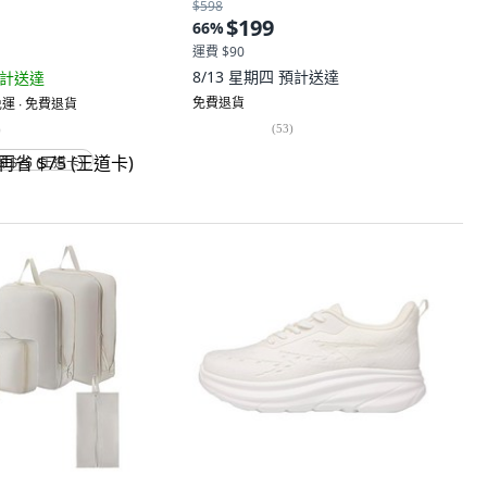
$598
$199
66
%
運費 $90
8/13 星期四
預計送達
計送達
免費退貨
運 ∙ 免費退貨
(
53
)
)
省 $75 (王道卡)