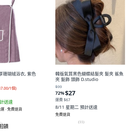
 加厚珊瑚絨浴衣, 紫色
韓版氣質黑色蝴蝶結髮夾 髮夾 鯊魚
夾 髮飾 頭飾 D.studio
$99
37.00/1個
)
$27
72
%
運費 $67
計送達
8/11 星期二
預計送達
運 ∙ 免費退貨
免費退貨
(
11
)
饋