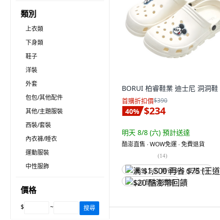
類別
上衣類
下身類
鞋子
洋裝
外套
BORUI 柏睿鞋業 迪士尼 洞洞鞋
包包/其他配件
首購折扣價
$390
$234
40
%
其他/主題服裝
西裝/套裝
明天 8/8 (六)
預計送達
內衣褲/睡衣
酷澎直售 ∙ WOW免運 ∙ 免費退貨
運動服裝
(
14
)
中性服飾
满 $1,500 再省 $75 (王道卡)
$20 酷澎幣回饋
價格
$
~
搜尋