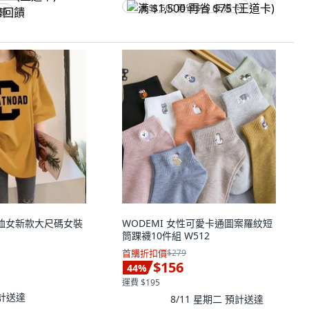
满 $1,500 再省 $75 (王道卡)
回饋
恤女新款大尺碼女裝
WODEMI 女性可愛卡通圖案羅紋短
筒踝襪10件組 W512
首購折扣價
$279
$156
44
%
運費 $195
計送達
8/11 星期二
預計送達