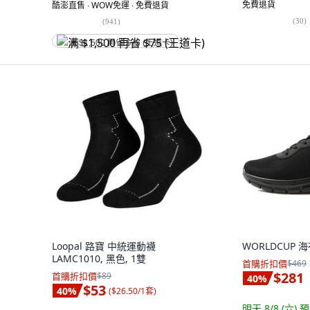
免費退貨
酷澎直售 ∙ WOW免運 ∙ 免費退貨
(
30
)
(
941
)
满 $1,500 再省 $75 (王道卡)
Loopal 路寶 中統運動襪
WORLDCUP 
LAMC1010, 黑色, 1雙
首購折扣價
$469
$281
首購折扣價
$89
40
%
$53
40
%
(
$26.50/1套
)
明天 8/8 (六)
預