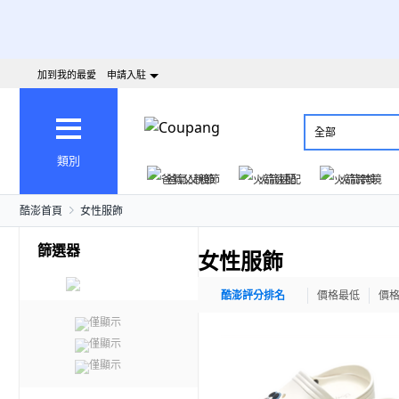
加到我的最愛
申請入駐
全部
類別
爸氣父親節
火箭速配
火箭跨境
酷澎首頁
女性服飾
篩選器
女性服飾
酷澎評分排名
價格最低
價
僅顯示
僅顯示
僅顯示