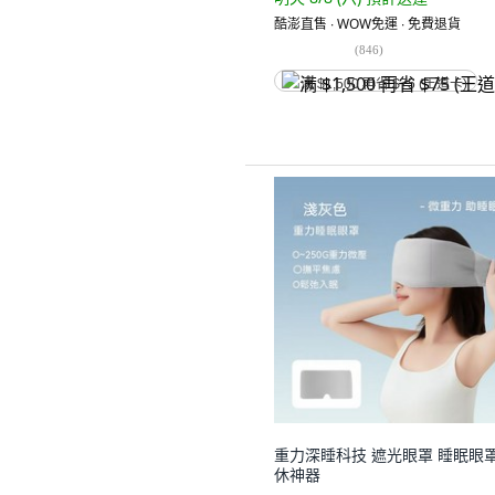
酷澎直售 ∙ WOW免運 ∙ 免費退貨
(
846
)
满 $1,500 再省 $75 (王道卡)
重力深睡科技 遮光眼罩 睡眠眼罩
休神器