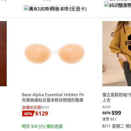
$52 酷澎幣
满 $1,500 再省 $75 (王道卡)
Base Alpha Essential Hidden Fit
復古寬鬆短袖T
完美無痕貼合基本款矽膠隱形胸罩
上衣
$299
首購折扣價
$215
$99
$129
66
%
40
%
運費 $67
8/11 星期二
預
明天 8/8 (六)
預計送達