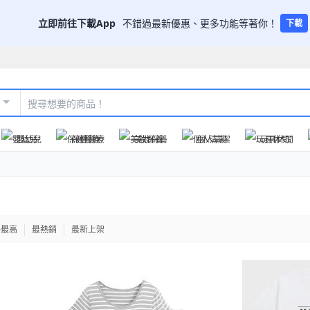
立即前往下載App
不錯過最新優惠、更多功能等著你！
下載
嬰幼兒
保健醫療
美妝保養
個人清潔
玩具休閒
格最高
最熱銷
最新上架