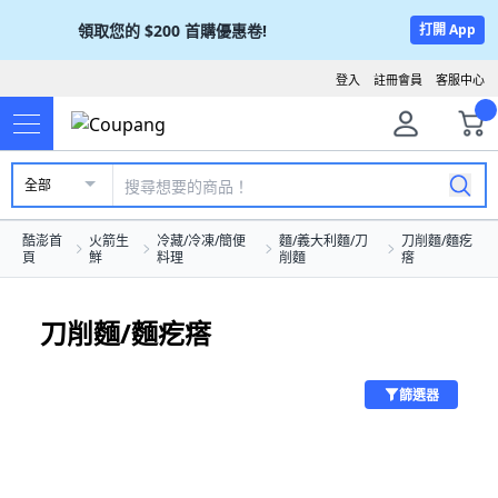
領取您的
$200
首購優惠卷!
打開 App
登入
註冊會員
客服中心
全部
酷澎首
火箭生
冷藏/冷凍/簡便
麵/義大利麵/刀
刀削麵/麵疙
頁
鮮
料理
削麵
瘩
刀削麵/麵疙瘩
篩選器