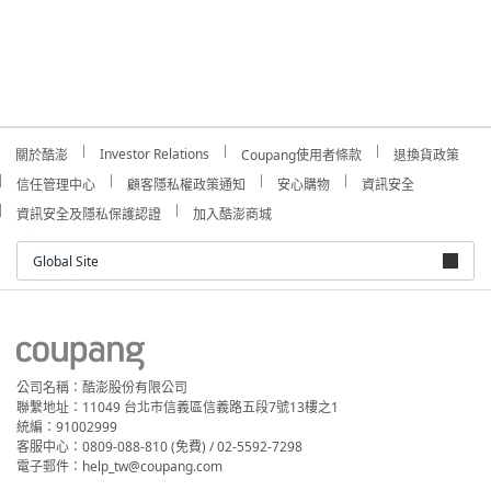
Investor Relations
關於酷澎
Coupang使用者條款
退換貨政策
信任管理中心
顧客隱私權政策通知
安心購物
資訊安全
資訊安全及隱私保護認證
加入酷澎商城
Global Site
公司名稱：酷澎股份有限公司
聯繫地址：11049 台北市信義區信義路五段7號13樓之1
統編：91002999
客服中心：0809-088-810 (免費) / 02-5592-7298
電子郵件：help_tw@coupang.com