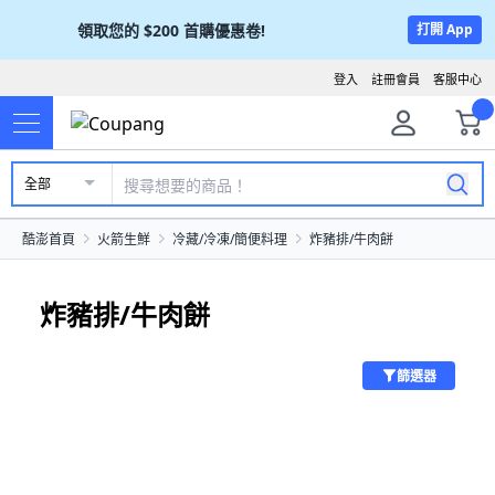
領取您的
$200
首購優惠卷!
打開 App
登入
註冊會員
客服中心
全部
酷澎首頁
火箭生鮮
冷藏/冷凍/簡便料理
炸豬排/牛肉餅
炸豬排/牛肉餅
篩選器