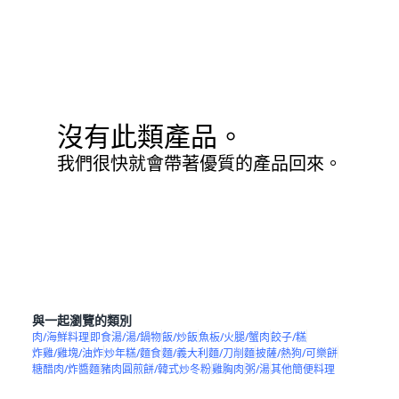
沒有此類產品。
我們很快就會帶著優質的產品回來。
與一起瀏覽的類別
肉/海鮮料理
即食湯/湯/鍋物
飯/炒飯
魚板/火腿/蟹肉
餃子/糕
炸雞/雞塊/油炸
炒年糕/麵食
麵/義大利麵/刀削麵
披薩/熱狗/可樂餅
糖醋肉/炸醬麵
豬肉圓煎餅/韓式炒冬粉
雞胸肉
粥/湯
其他簡便料理