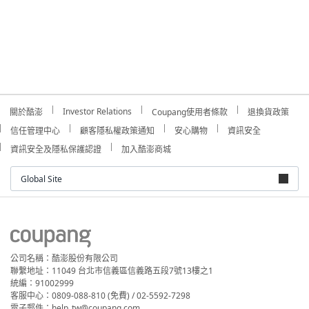
Investor Relations
關於酷澎
Coupang使用者條款
退換貨政策
信任管理中心
顧客隱私權政策通知
安心購物
資訊安全
資訊安全及隱私保護認證
加入酷澎商城
Global Site
公司名稱：酷澎股份有限公司
聯繫地址：11049 台北市信義區信義路五段7號13樓之1
統編：91002999
客服中心：0809-088-810 (免費) / 02-5592-7298
電子郵件：help_tw@coupang.com