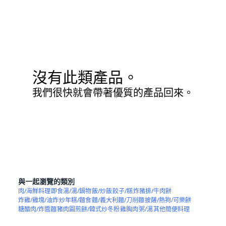
沒有此類產品。
我們很快就會帶著優質的產品回來。
與一起瀏覽的類別
肉/海鮮料理
即食湯/湯/鍋物
飯/炒飯
餃子/糕
炸豬排/牛肉餅
炸雞/雞塊/油炸
炒年糕/麵食
麵/義大利麵/刀削麵
披薩/熱狗/可樂餅
糖醋肉/炸醬麵
豬肉圓煎餅/韓式炒冬粉
雞胸肉
粥/湯
其他簡便料理