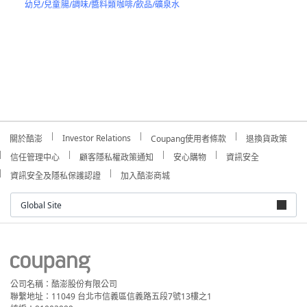
幼兒/兒童
腸/調味/醬料類
咖啡/飲品/礦泉水
Investor Relations
關於酷澎
Coupang使用者條款
退換貨政策
信任管理中心
顧客隱私權政策通知
安心購物
資訊安全
資訊安全及隱私保護認證
加入酷澎商城
Global Site
公司名稱：酷澎股份有限公司
聯繫地址：11049 台北市信義區信義路五段7號13樓之1