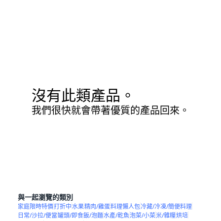
沒有此類產品。
我們很快就會帶著優質的產品回來。
與一起瀏覽的類別
家庭限時特價
打折中
水果
精肉/雞蛋
料理懶人包
冷藏/冷凍/簡便料理
日常/沙拉/便當
罐頭/即食飯/泡麵
水產/乾魚
泡菜/小菜
米/雜糧
烘培