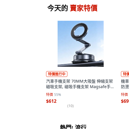
今天的
賣家特價
特價進行中
特
汽車手機支架 70MM大吸盤 伸縮支架
機車
磁吸支架, 磁吸手機支架 Magsafe手機
防燙
支架 磁吸支架 摺叠手機支架 手機架 黑
經典
特價
55%
特價
色, 1個
$612
$69
(
10
)
熱門! 流行