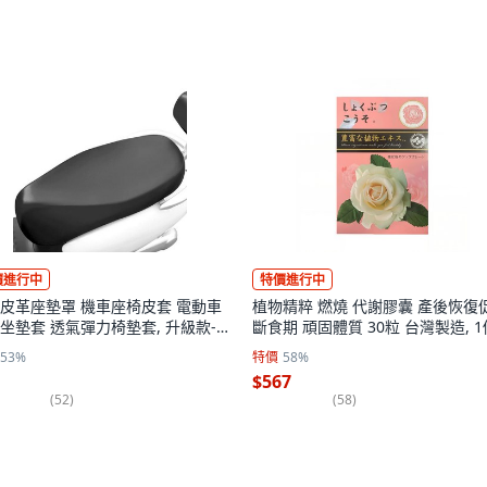
價進行中
特價進行中
皮革座墊罩 機車座椅皮套 電動車
植物精粹 燃燒 代謝膠囊 產後恢復
坐墊套 透氣彈力椅墊套, 升級款-
斷食期 頑固體質 30粒 台灣製造, 1
黑【65-80通用】, 1個
30顆
53%
特價
58%
$567
(
52
)
(
58
)