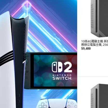
10核4G獨顯主機 英
務辦公電腦主機, 256G
WIN11 Pro, GTX 75
$9,400