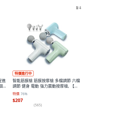
1
/
4
特價進行中
燃魔S 燃燒酵素 促進
助 30粒/盒, 2個, 30顆
特價
71%
$882
(
65
)
特價進行中
促進
智能筋膜槍 筋膜按摩槍 多檔調節 六檔
個,
調節 健身 電動 強力震動按摩槍, 【智
能6檔調節+贈4個磨頭】, 白色, AL筋膜
特價
76%
槍
$207
(
565
)