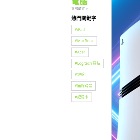
電腦
立即前往 >
熱門關鍵字
#
iPad
#
MacBook
#
Acer
#
Logitech 羅技
#
鍵盤
#
無線滑鼠
#
記憶卡