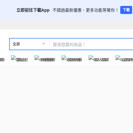
立即前往下載App
不錯過最新優惠、更多功能等著你！
下載
全部
跨境
嬰幼兒
保健醫療
美妝保養
個人清潔
玩具休