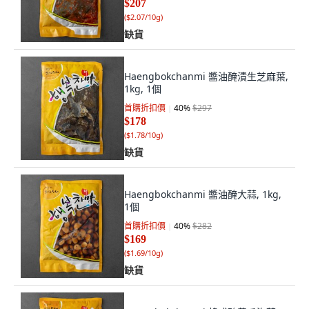
$207
(
$2.07/10g
)
缺貨
Haengbokchanmi 醬油醃漬生芝麻葉,
1kg, 1個
首購折扣價
40
%
$297
$178
(
$1.78/10g
)
缺貨
Haengbokchanmi 醬油醃大蒜, 1kg,
1個
首購折扣價
40
%
$282
$169
(
$1.69/10g
)
缺貨