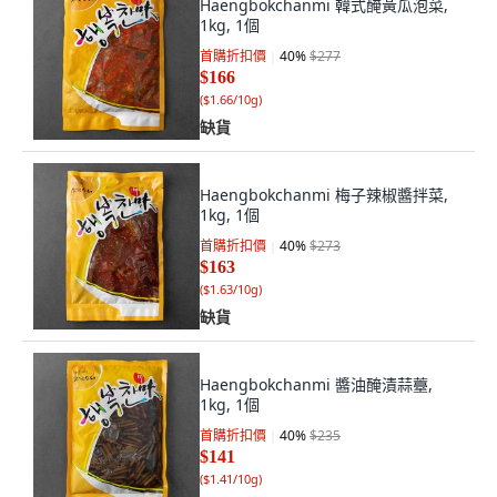
Haengbokchanmi 韓式醃黃瓜泡菜,
1kg, 1個
首購折扣價
40
%
$277
$166
(
$1.66/10g
)
缺貨
Haengbokchanmi 梅子辣椒醬拌菜,
1kg, 1個
首購折扣價
40
%
$273
$163
(
$1.63/10g
)
缺貨
Haengbokchanmi 醬油醃漬蒜薹,
1kg, 1個
首購折扣價
40
%
$235
$141
(
$1.41/10g
)