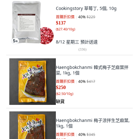
Cookingstory 草莓丁, 5個, 10g
首購折扣價
40
%
$229
$137
(
$27.40/10g
)
8/12 星期三
預計送達
(
336
)
Haengbokchanmi 韓式梅子芝麻葉拌
菜, 1kg, 1個
首購折扣價
40
%
$417
$250
(
$2.50/10g
)
缺貨
Haengbokchanmi 梅子涼拌生芝麻葉,
1kg, 1個
首購折扣價
40
%
$345