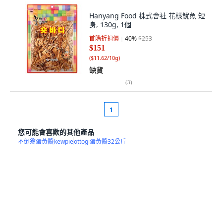
Hanyang Food 株式會社 花樣魷魚 短
身, 130g, 1個
首購折扣價
40
%
$253
$151
(
$11.62/10g
)
缺貨
(
3
)
1
您可能會喜歡的其他產品
不倒翁蛋黃醬
kewpie
ottogi蛋黃醬32公斤