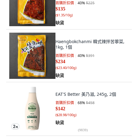
首購折扣價
40
%
$225
$135
(
$1.35/10g
)
缺貨
Haengbokchanmi 韓式辣拌苦薴菜,
1kg, 1個
首購折扣價
40
%
$391
$234
(
$23.40/100g
)
缺貨
EAT'S Better 美乃滋, 245g, 2個
首購折扣價
68
%
$458
$142
(
$28.98/100g
)
缺貨
(
9839
)