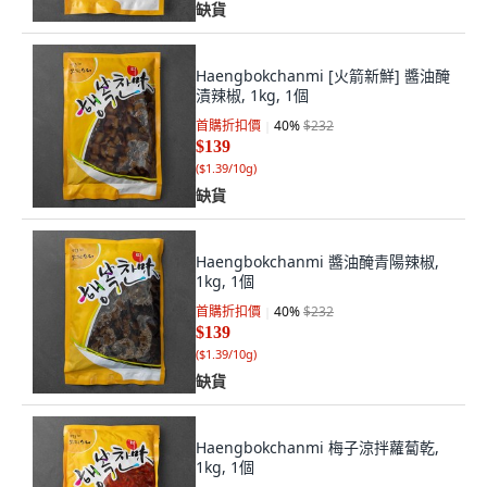
缺貨
Haengbokchanmi [火箭新鮮] 醬油醃
漬辣椒, 1kg, 1個
首購折扣價
40
%
$232
$139
(
$1.39/10g
)
缺貨
Haengbokchanmi 醬油醃青陽辣椒,
1kg, 1個
首購折扣價
40
%
$232
$139
(
$1.39/10g
)
缺貨
Haengbokchanmi 梅子涼拌蘿蔔乾,
1kg, 1個