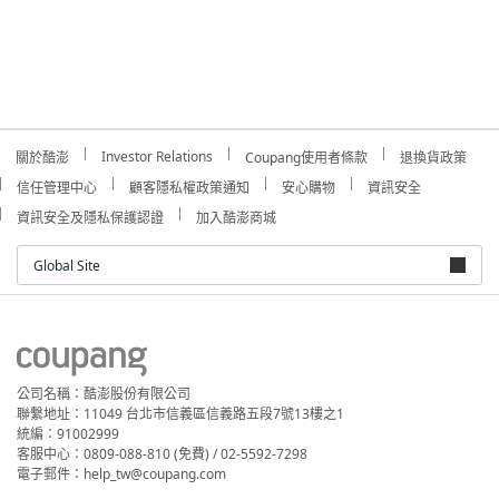
Investor Relations
關於酷澎
Coupang使用者條款
退換貨政策
信任管理中心
顧客隱私權政策通知
安心購物
資訊安全
資訊安全及隱私保護認證
加入酷澎商城
Global Site
公司名稱：酷澎股份有限公司
聯繫地址：11049 台北市信義區信義路五段7號13樓之1
統編：91002999
客服中心：0809-088-810 (免費) / 02-5592-7298
電子郵件：help_tw@coupang.com