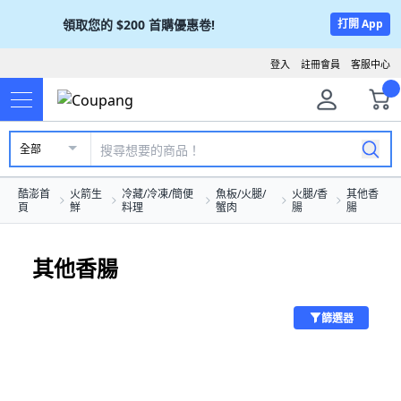
領取您的
$200
首購優惠卷!
打開 App
登入
註冊會員
客服中心
全部
酷澎首
火箭生
冷藏/冷凍/簡便
魚板/火腿/
火腿/香
其他香
頁
鮮
料理
蟹肉
腸
腸
其他香腸
篩選器