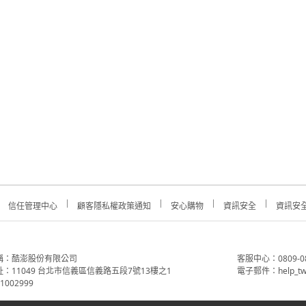
信任管理中心
顧客隱私權政策通知
安心購物
資訊安全
資訊安
稱：酷澎股份有限公司
客服中心：0809-088-
：11049 台北市信義區信義路五段7號13樓之1
電子郵件：help_tw
002999