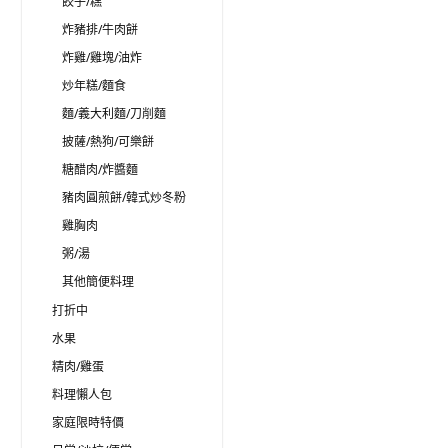
餃子/糕
炸豬排/牛肉餅
炸雞/雞塊/油炸
炒年糕/麵食
麵/義大利麵/刀削麵
披薩/熱狗/可樂餅
糖醋肉/炸醬麵
豬肉圓煎餅/韓式炒冬粉
雞胸肉
粥/湯
其他簡便料理
打折中
水果
精肉/雞蛋
料理懶人包
家庭限時特價