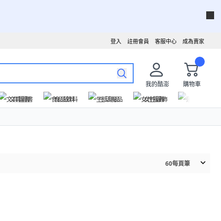
登入
註冊會員
客服中心
成為賣家
我的酷澎
購物車
文具圖書
食品飲料
生活用品
女性服飾
運動戶外
60
每頁筆