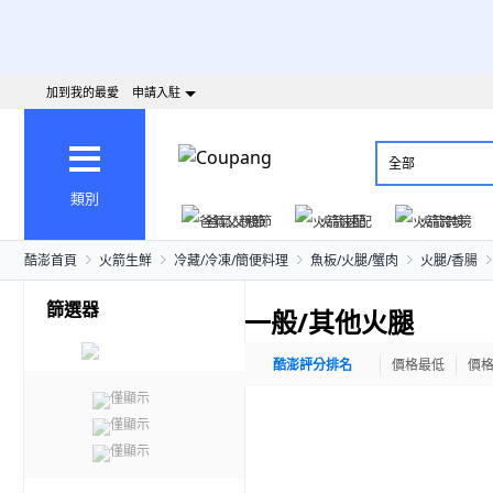
加到我的最愛
申請入駐
全部
類別
爸氣父親節
火箭速配
火箭跨境
酷澎首頁
火箭生鮮
冷藏/冷凍/簡便料理
魚板/火腿/蟹肉
火腿/香腸
篩選器
一般/其他火腿
酷澎評分排名
價格最低
價
僅顯示
僅顯示
僅顯示