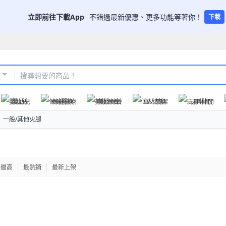
立即前往下載App
不錯過最新優惠、更多功能等著你！
下載
嬰幼兒
保健醫療
美妝保養
個人清潔
玩具休閒
一般/其他火腿
格最高
最熱銷
最新上架