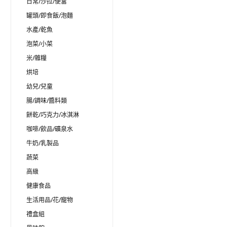
日常/沙拉/便當
罐頭/即食飯/泡麵
水產/乾魚
泡菜/小菜
米/雜糧
烘培
幼兒/兒童
腸/調味/醬料類
餅乾/巧克力/冰淇淋
咖啡/飲品/礦泉水
牛奶/乳製品
蔬菜
高級
健康食品
生活用品/花/寵物
禮盒組