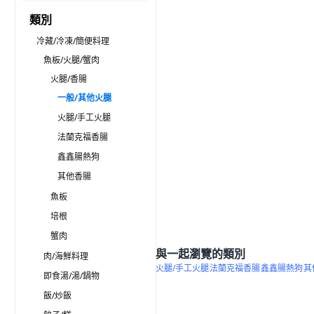
類別
冷藏/冷凍/簡便料理
魚板/火腿/蟹肉
火腿/香腸
一般/其他火腿
火腿/手工火腿
法蘭克福香腸
鑫鑫腸熱狗
其他香腸
魚板
培根
蟹肉
與一起瀏覽的類別
肉/海鮮料理
火腿/手工火腿
法蘭克福香腸
鑫鑫腸熱狗
其
即食湯/湯/鍋物
飯/炒飯