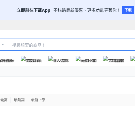
立即前往下載App
不錯過最新優惠、更多功能等著你！
下載
保健醫療
美妝保養
個人清潔
玩具休閒
文具圖書
格最高
最熱銷
最新上架