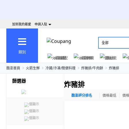
加到我的最愛
申請入駐
全部
類別
火箭速配
火箭跨境
嬰幼兒
酷澎首頁
火箭生鮮
冷藏/冷凍/簡便料理
炸豬排/牛肉餅
炸豬排
篩選器
炸豬排
酷澎評分排名
價格最低
價
僅顯示
僅顯示
僅顯示