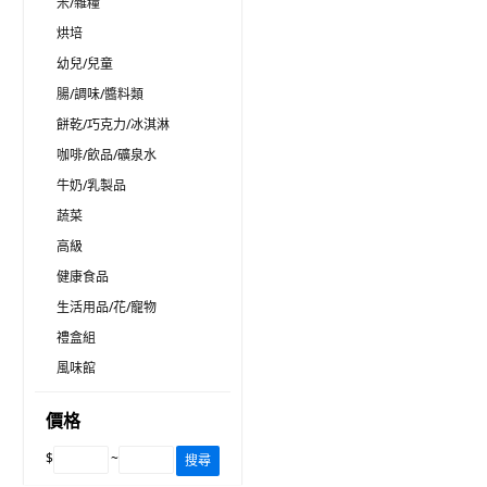
米/雜糧
烘培
幼兒/兒童
腸/調味/醬料類
餅乾/巧克力/冰淇淋
咖啡/飲品/礦泉水
牛奶/乳製品
蔬菜
高級
健康食品
生活用品/花/寵物
禮盒組
風味館
價格
$
~
搜尋