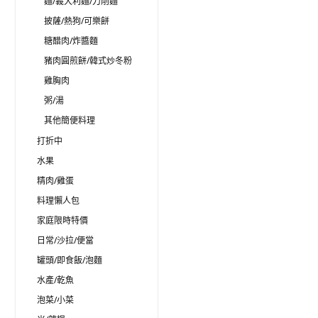
麵/義大利麵/刀削麵
披薩/熱狗/可樂餅
糖醋肉/炸醬麵
豬肉圓煎餅/韓式炒冬粉
雞胸肉
粥/湯
其他簡便料理
打折中
水果
精肉/雞蛋
料理懶人包
家庭限時特價
日常/沙拉/便當
罐頭/即食飯/泡麵
水產/乾魚
泡菜/小菜