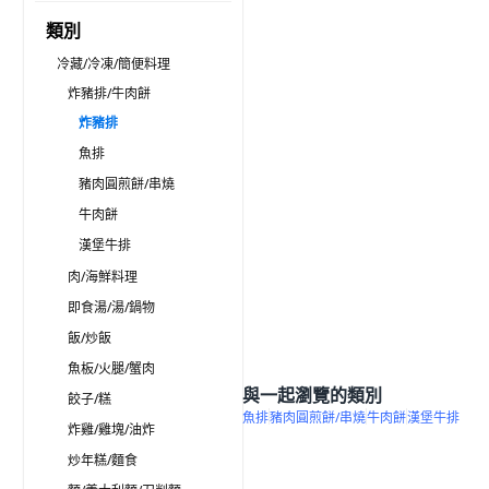
類別
冷藏/冷凍/簡便料理
炸豬排/牛肉餅
炸豬排
魚排
豬肉圓煎餅/串燒
牛肉餅
漢堡牛排
肉/海鮮料理
即食湯/湯/鍋物
飯/炒飯
魚板/火腿/蟹肉
與一起瀏覽的類別
餃子/糕
魚排
豬肉圓煎餅/串燒
牛肉餅
漢堡牛排
炸雞/雞塊/油炸
炒年糕/麵食