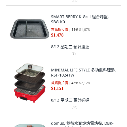
(
83
)
SMART BERRY K-Grill 組合烤盤,
SBG-K01
首購折扣價
11
%
$1,678
$1,478
8/12 星期三
預計送達
(
1
)
MINIMAL LIFE STYLE 多功能料理盤,
RSF-1024TW
首購折扣價
45
%
$2,128
$1,151
8/12 星期三
預計送達
(
58
)
domus. 雙盤水潤燒烤電烤盤, DBK-