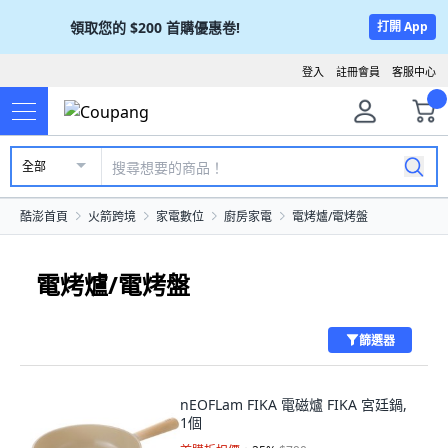
領取您的
$200
首購優惠卷!
打開 App
登入
註冊會員
客服中心
全部
酷澎首頁
火箭跨境
家電數位
廚房家電
電烤爐/電烤盤
電烤爐/電烤盤
篩選器
nEOFLam FIKA 電磁爐 FIKA 宮廷鍋,
1個