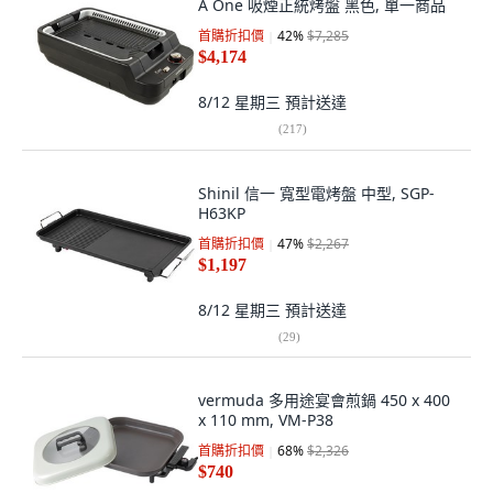
A One 吸煙正統烤盤 黑色, 單一商品
首購折扣價
42
%
$7,285
$4,174
8/12 星期三
預計送達
(
217
)
Shinil 信一 寬型電烤盤 中型, SGP-
H63KP
首購折扣價
47
%
$2,267
$1,197
8/12 星期三
預計送達
(
29
)
vermuda 多用途宴會煎鍋 450 x 400
x 110 mm, VM-P38
首購折扣價
68
%
$2,326
$740