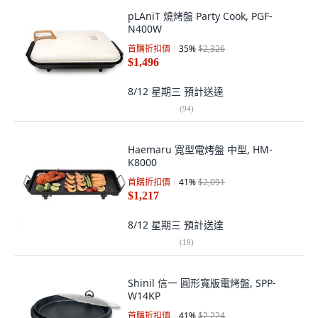
pLAniT 燒烤盤 Party Cook, PGF-
N400W
首購折扣價
35
%
$2,326
$1,496
8/12 星期三
預計送達
(
94
)
Haemaru 寬型電烤盤 中型, HM-
K8000
首購折扣價
41
%
$2,091
$1,217
8/12 星期三
預計送達
(
19
)
Shinil 信一 圓形寬版電烤盤, SPP-
W14KP
首購折扣價
41
%
$2,224