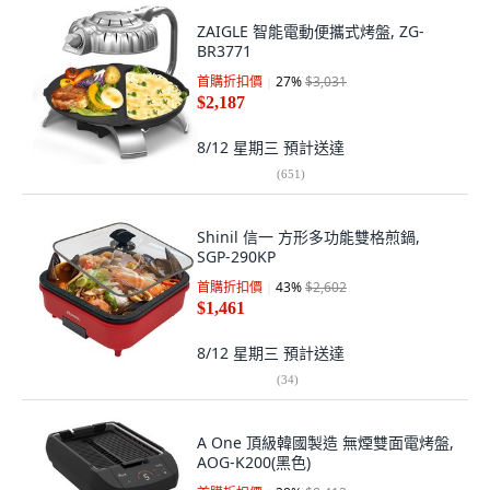
ZAIGLE 智能電動便攜式烤盤, ZG-
BR3771
首購折扣價
27
%
$3,031
$2,187
8/12 星期三
預計送達
(
651
)
Shinil 信一 方形多功能雙格煎鍋,
SGP-290KP
首購折扣價
43
%
$2,602
$1,461
8/12 星期三
預計送達
(
34
)
A One 頂級韓國製造 無煙雙面電烤盤,
AOG-K200(黑色)