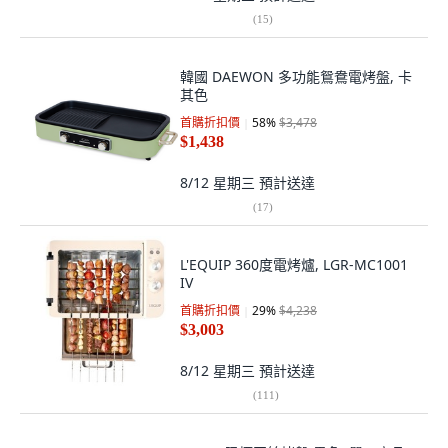
(
15
)
韓國 DAEWON 多功能鴛鴦電烤盤, 卡
其色
首購折扣價
58
%
$3,478
$1,438
8/12 星期三
預計送達
(
17
)
L'EQUIP 360度電烤爐, LGR-MC1001
IV
首購折扣價
29
%
$4,238
$3,003
8/12 星期三
預計送達
(
111
)