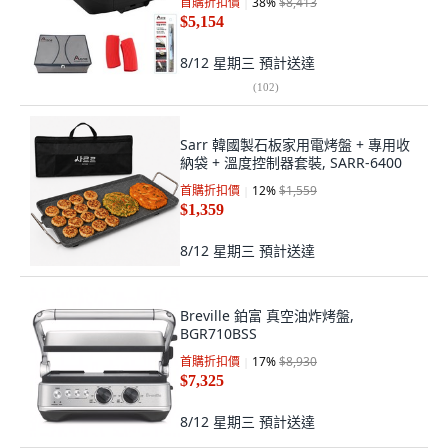
首購折扣價
38
%
$8,413
$5,154
8/12 星期三
預計送達
(
102
)
Sarr 韓國製石板家用電烤盤 + 專用收
納袋 + 溫度控制器套裝, SARR-6400
首購折扣價
12
%
$1,559
$1,359
8/12 星期三
預計送達
Breville 鉑富 真空油炸烤盤,
BGR710BSS
首購折扣價
17
%
$8,930
$7,325
8/12 星期三
預計送達