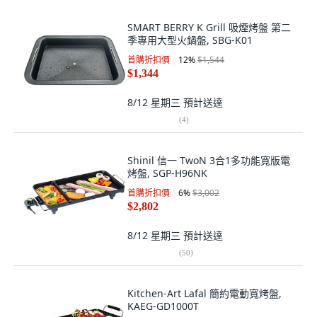
SMART BERRY K Grill 吸煙烤盤 第二
季專用大型火鍋盤, SBG-K01
首購折扣價
12
%
$1,544
$1,344
8/12 星期三
預計送達
(
4
)
Shinil 信一 TwoN 3合1多功能寬版電
烤盤, SGP-H96NK
首購折扣價
6
%
$3,002
$2,802
8/12 星期三
預計送達
(
50
)
Kitchen-Art Lafal 簡約電動寬烤盤,
KAEG-GD1000T