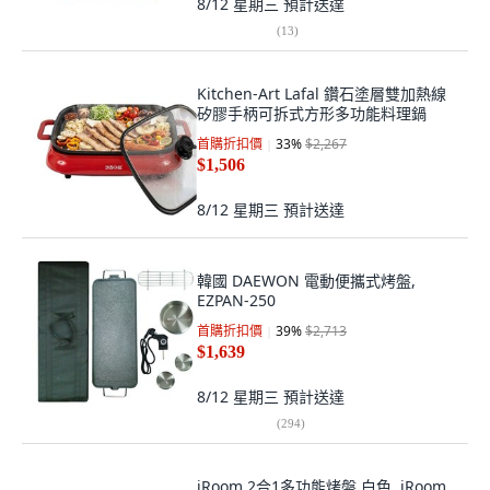
8/12 星期三
預計送達
(
13
)
Kitchen-Art Lafal 鑽石塗層雙加熱線
矽膠手柄可拆式方形多功能料理鍋
首購折扣價
33
%
$2,267
$1,506
8/12 星期三
預計送達
韓國 DAEWON 電動便攜式烤盤,
EZPAN-250
首購折扣價
39
%
$2,713
$1,639
8/12 星期三
預計送達
(
294
)
iRoom 2合1多功能烤盤 白色, iRoom