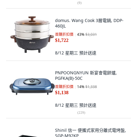
(
9
)
domus. Wang Cook 3層電鍋, DDP-
460JL
首購折扣價
43
%
$3,031
$1,722
8/12 星期三
預計送達
PNPOONGNYUN 新宴會電餅爐,
PGFKA(B)-50C
首購折扣價
14
%
$1,338
$1,138
8/12 星期三
預計送達
(
229
)
Shinil 信一 便攜式家用分離式電烤盤,
SGP-M92KP