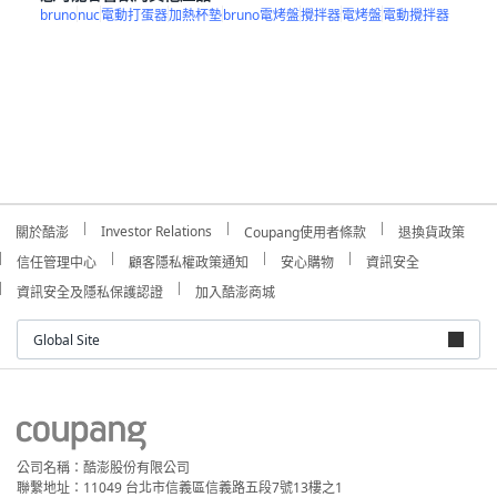
bruno
nuc
電動打蛋器
加熱杯墊
bruno電烤盤
攪拌器
電烤盤
電動攪拌器
Investor Relations
關於酷澎
Coupang使用者條款
退換貨政策
信任管理中心
顧客隱私權政策通知
安心購物
資訊安全
資訊安全及隱私保護認證
加入酷澎商城
Global Site
公司名稱：酷澎股份有限公司
聯繫地址：11049 台北市信義區信義路五段7號13樓之1