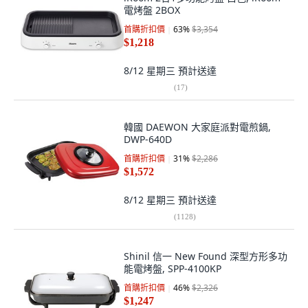
電烤盤 2BOX
首購折扣價
63
%
$3,354
$1,218
8/12 星期三
預計送達
(
17
)
韓國 DAEWON 大家庭派對電煎鍋,
DWP-640D
首購折扣價
31
%
$2,286
$1,572
8/12 星期三
預計送達
(
1128
)
Shinil 信一 New Found 深型方形多功
能電烤盤, SPP-4100KP
首購折扣價
46
%
$2,326
$1,247