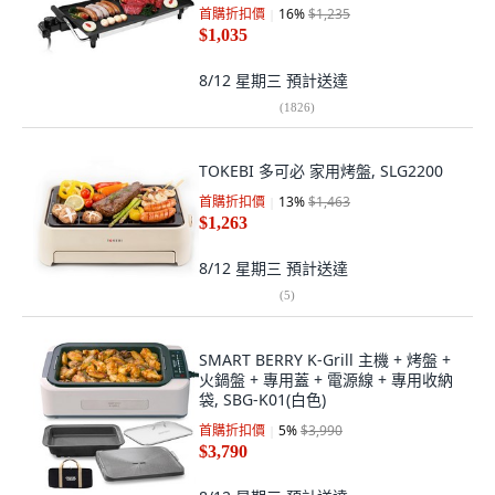
首購折扣價
16
%
$1,235
$1,035
8/12 星期三
預計送達
(
1826
)
TOKEBI 多可必 家用烤盤, SLG2200
首購折扣價
13
%
$1,463
$1,263
8/12 星期三
預計送達
(
5
)
SMART BERRY K-Grill 主機 + 烤盤 +
火鍋盤 + 專用蓋 + 電源線 + 專用收納
袋, SBG-K01(白色)
首購折扣價
5
%
$3,990
$3,790