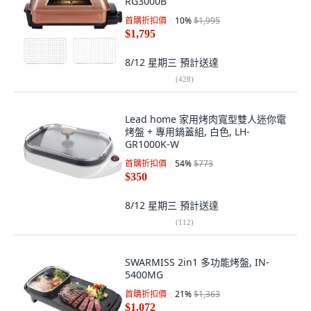
RG3000B
首購折扣價
10
%
$1,995
$1,795
8/12 星期三
預計送達
(
428
)
Lead home 家用烤肉寬型雙人迷你電
烤盤 + 專用鍋蓋組, 白色, LH-
GR1000K-W
首購折扣價
54
%
$773
$350
8/12 星期三
預計送達
(
112
)
SWARMISS 2in1 多功能烤盤, IN-
5400MG
首購折扣價
21
%
$1,363
$1,072