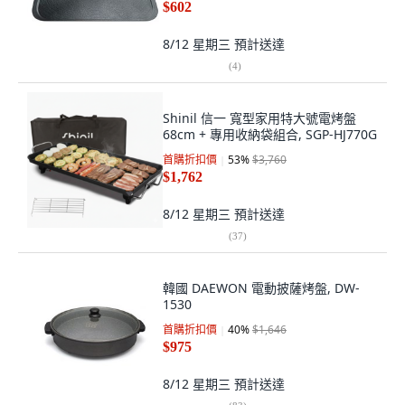
$602
8/12 星期三
預計送達
(
4
)
Shinil 信一 寬型家用特大號電烤盤
68cm + 專用收納袋組合, SGP-HJ770G
首購折扣價
53
%
$3,760
$1,762
8/12 星期三
預計送達
(
37
)
韓國 DAEWON 電動披薩烤盤, DW-
1530
首購折扣價
40
%
$1,646
$975
8/12 星期三
預計送達