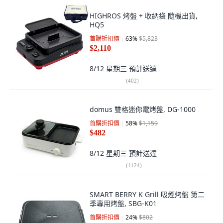
HIGHROS 烤盤 + 收納袋 隨機出貨,
HQ5
首購折扣價
63
%
$5,823
$2,110
8/12 星期三
預計送達
(
402
)
domus 雙格迷你電烤盤, DG-1000
首購折扣價
58
%
$1,159
$482
8/12 星期三
預計送達
(
1124
)
SMART BERRY K Grill 吸煙烤盤 第二
季專用烤盤, SBG-K01
首購折扣價
24
%
$802