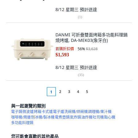
8/12 星期三
預計送達
(
1
)
DANMI 可折疊雙面烤箱多功能料理鍋
燒烤爐, DA-MEK03(象牙白)
首購折扣價
56
%
$3,628
$1,593
8/12 星期三
預計送達
(
35
)
2
3
4
5
1
與一起瀏覽的類別
電子鍋
微波爐
烤箱
卡式爐
電子爐
洗碗機/烘碗機
調理機/果汁機
咖啡機/周邊
刨冰機/製冰機
電煮壺鍋
氣炸鍋
油炸機
吐司機
點心機
多功能料理鍋
您可能會喜歡的其他產品