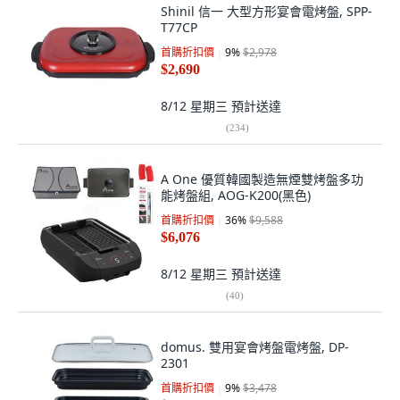
Shinil 信一 大型方形宴會電烤盤, SPP-
T77CP
首購折扣價
9
%
$2,978
$2,690
8/12 星期三
預計送達
(
234
)
A One 優質韓國製造無煙雙烤盤多功
能烤盤組, AOG-K200(黑色)
首購折扣價
36
%
$9,588
$6,076
8/12 星期三
預計送達
(
40
)
domus. 雙用宴會烤盤電烤盤, DP-
2301
首購折扣價
9
%
$3,478