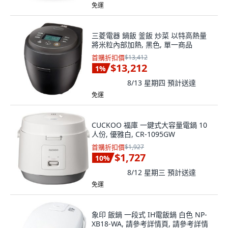
免運
三菱電器 鍋飯 釜飯 炒菜 以特高熱量
將米粒內部加熱, 黑色, 單一商品
首購折扣價
$13,412
$13,212
1
%
8/13 星期四
預計送達
免運
CUCKOO 福庫 一鍵式大容量電鍋 10
人份, 優雅白, CR-1095GW
首購折扣價
$1,927
$1,727
10
%
8/12 星期三
預計送達
免運
象印 飯鍋 一段式 IH電飯鍋 白色 NP-
XB18-WA, 請參考詳情頁, 請參考詳情