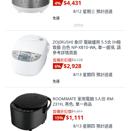
$4,431
4
%
8/12 星期三
預計送達
免運
(
2252
)
ZOJIRUSHI 象印 電磁爐用 5.5合 IH極
致飯 白色 NP-XB10-WA, 單一選項, 請
參考詳情頁面
首購折扣價
$3,128
$2,928
6
%
8/13 星期四
預計送達
免運
ROOMMATE 家用電鍋 5人份 RM-
231H, 黑色, 單一商品
首購折扣價
$1,311
$1,111
15
%
8/13 星期四
預計送達