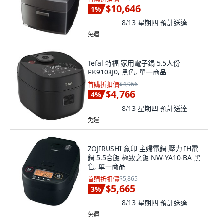
$10,646
1
%
8/13 星期四
預計送達
免運
Tefal 特福 家用電子鍋 5.5人份
RK9108J0, 黑色, 單一商品
首購折扣價
$4,966
$4,766
4
%
8/13 星期四
預計送達
免運
ZOJIRUSHI 象印 主婦電鍋 壓力 IH電
鍋 5.5合飯 極致之飯 NW-YA10-BA 黑
色, 單一商品
首購折扣價
$5,865
$5,665
3
%
8/13 星期四
預計送達
免運