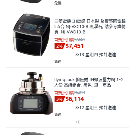
免運
三菱電機 IH電鍋 日本製 緊實堅固電鍋
5.5合 NJ-VXC10-B 黑曜石, 請參考詳情
頁, NJ-VWD10-B
首購折扣價
$7,651
$7,451
2
%
8/13 星期四
預計送達
免運
flyingcook 偷飯賊 IH微波壓力鍋 1~2
人份 高級組合, 黑色, 單一商品
首購折扣價
$6,314
$6,114
3
%
8/12 星期三
預計送達
免運
(
4
)