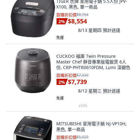
TIGER 虎牌 家用電子鍋 5.5人份 JPV-
X100, 黑色, 單一商品
首購折扣價
$8,754
$8,554
2
%
8/13 星期四
預計送達
免運
CUCKOO 福庫 Twin Pressure
Master Chef 靜音專業版電飯煲 6人
份, CRP-PHTR0610FDM, Lumi 深銀色
首購折扣價
$7,939
$7,739
2
%
8/12 星期三
預計送達
免運
(
119
)
MITSUBISHI 家用電子鍋 NJ-VP10H,
黑色, 單一商品
首購折扣價
$5,929