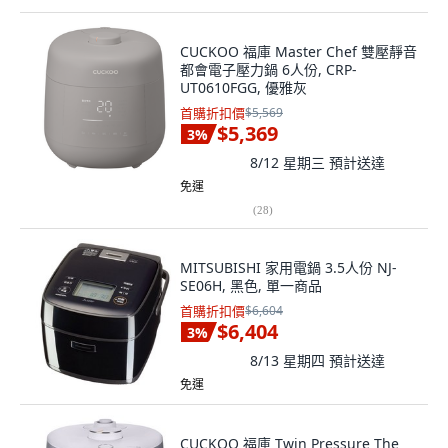
CUCKOO 福庫 Master Chef 雙壓靜音
都會電子壓力鍋 6人份, CRP-
UT0610FGG, 優雅灰
首購折扣價
$5,569
$5,369
3
%
8/12 星期三
預計送達
免運
(
28
)
MITSUBISHI 家用電鍋 3.5人份 NJ-
SE06H, 黑色, 單一商品
首購折扣價
$6,604
$6,404
3
%
8/13 星期四
預計送達
免運
CUCKOO 福庫 Twin Pressure The