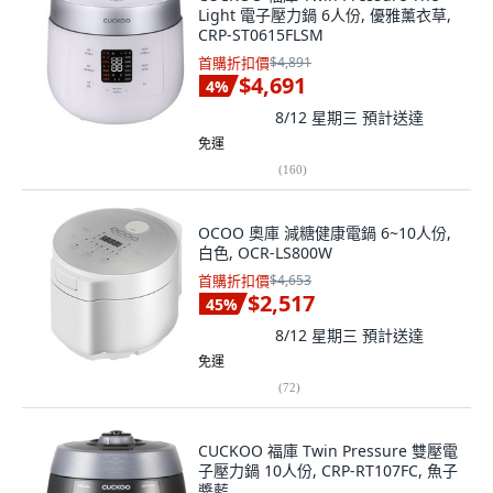
Light 電子壓力鍋 6人份, 優雅薰衣草,
CRP-ST0615FLSM
首購折扣價
$4,891
$4,691
4
%
8/12 星期三
預計送達
免運
(
160
)
OCOO 奧庫 減糖健康電鍋 6~10人份,
白色, OCR-LS800W
首購折扣價
$4,653
$2,517
45
%
8/12 星期三
預計送達
免運
(
72
)
CUCKOO 福庫 Twin Pressure 雙壓電
子壓力鍋 10人份, CRP-RT107FC, 魚子
醬藍