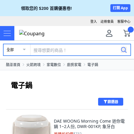
領取您的
$200
首購優惠卷!
打開 App
登入
註冊會員
客服中心
全部
酷澎首頁
火箭跨境
家電數位
廚房家電
電子鍋
電子鍋
篩選器
DAE WOONG Morning Come 迷你電
鍋 1~2人份, DWR-001KP, 象牙白
$732