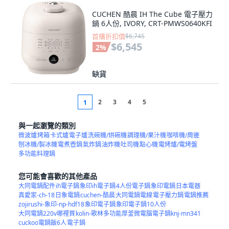
CUCHEN 酷晨 IH The Cube 電子壓力
鍋 6人份, IVORY, CRT-PMWS0640KFI
首購折扣價
$6,745
$6,545
2
%
缺貨
2
3
4
5
1
與一起瀏覽的類別
微波爐
烤箱
卡式爐
電子爐
洗碗機/烘碗機
調理機/果汁機
咖啡機/周邊
刨冰機/製冰機
電煮壺鍋
氣炸鍋
油炸機
吐司機
點心機
電烤爐/電烤盤
多功能料理鍋
您可能會喜歡的其他產品
大同電鍋配件
ih電子鍋
象印ih電子鍋
4人份電子鍋
象印電鍋
日本電器
真愛家-ch-18
日象電鍋
cuchen-酷晨
大同電鍋電線
電子壓力鍋
電鍋推薦
zojirushi-象印-np-hdf18
象印電子鍋
象印電子鍋10人份
大同電鍋220v哪裡買
kolin-歌林多功能厚釜微電腦電子鍋knj-mn341
cuckoo電鍋飯6人
電子鍋