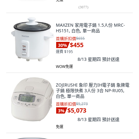
(
3077
)
MAXZEN 家用電子鍋 1.5人份 MRC-
HS151, 白色, 單一商品
首購折扣價
$655
$455
30
%
運費 $195
8/13 星期四
預計送達
WOW免運
ZOJIRUSHI 象印 壓力IH電子鍋 象牌電
子鍋 極限快煮 3人份 3合 NP-RU05,
白色, 單一商品
首購折扣價
$5,273
$5,073
3
%
8/13 星期四
預計送達
免運