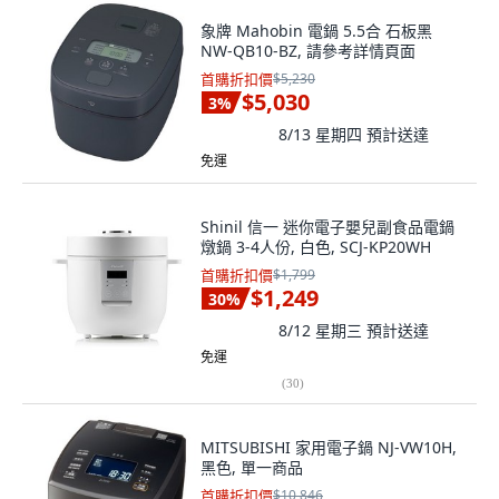
象牌 Mahobin 電鍋 5.5合 石板黑
NW-QB10-BZ, 請參考詳情頁面
首購折扣價
$5,230
$5,030
3
%
8/13 星期四
預計送達
免運
Shinil 信一 迷你電子嬰兒副食品電鍋
燉鍋 3-4人份, 白色, SCJ-KP20WH
首購折扣價
$1,799
$1,249
30
%
8/12 星期三
預計送達
免運
(
30
)
MITSUBISHI 家用電子鍋 NJ-VW10H,
黑色, 單一商品
首購折扣價
$10,846