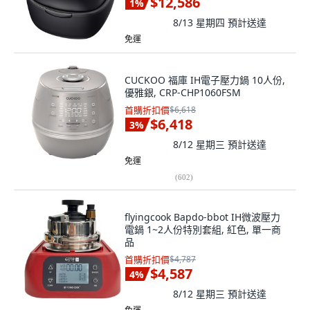
$12,586
1
%
8/13 星期四
預計送達
免運
CUCKOO 福庫 IH電子壓力鍋 10人份,
優雅銀, CRP-CHP1060FSM
首購折扣價
$6,618
$6,418
3
%
8/12 星期三
預計送達
免運
(
602
)
flyingcook Bapdo-bbot IH微波壓力
電鍋 1~2人份特別套組, 紅色, 單一商
品
首購折扣價
$4,787
$4,587
4
%
8/12 星期三
預計送達