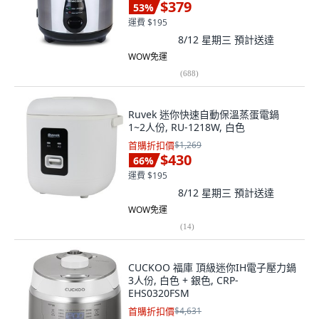
$379
53
%
運費 $195
8/12 星期三
預計送達
WOW免運
(
688
)
Ruvek 迷你快速自動保溫蒸蛋電鍋
1~2人份, RU-1218W, 白色
首購折扣價
$1,269
$430
66
%
運費 $195
8/12 星期三
預計送達
WOW免運
(
14
)
CUCKOO 福庫 頂級迷你IH電子壓力鍋
3人份, 白色 + 銀色, CRP-
EHS0320FSM
首購折扣價
$4,631