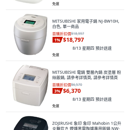
免運
MITSUBISHI 家用電子鍋 NJ-BW10H,
白色, 單一商品
首購折扣價
$18,997
$18,797
1
%
8/13 星期四
預計送達
免運
MITSUBISHI 電鍋 雙層內鍋 炭塗層 粉
絲飯鍋, 請參考詳情頁, 請參考詳情頁
首購折扣價
$6,570
$6,370
3
%
8/13 星期四
預計送達
免運
ZOJIRUSHI 象印 象印 Mahobin 1公升
炎舞炊き 煙燻黑電陶爐專用飯鍋 NW-