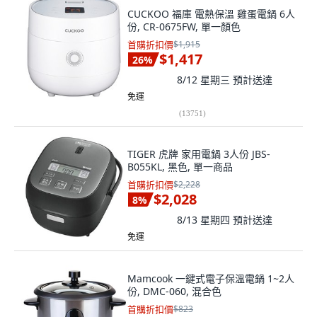
CUCKOO 福庫 電熱保溫 雞蛋電鍋 6人
份, CR-0675FW, 單一顏色
首購折扣價
$1,915
$1,417
26
%
8/12 星期三
預計送達
免運
(
13751
)
TIGER 虎牌 家用電鍋 3人份 JBS-
B055KL, 黑色, 單一商品
首購折扣價
$2,228
$2,028
8
%
8/13 星期四
預計送達
免運
Mamcook 一鍵式電子保溫電鍋 1~2人
份, DMC-060, 混合色
首購折扣價
$823