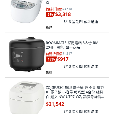
頁
首購折扣價
$3,518
$3,318
5
%
8/13 星期四
預計送達
免運
ROOMMATE 家用電鍋 3人份 RM-
204H, 黑色, 單一商品
首購折扣價
$1,117
$917
17
%
8/13 星期四
預計送達
免運
ZOJIRUSHI 象印 電子鍋 ‘恩不喜 壓力
IH 電子鍋 小容量·輕巧型·4合份 絲綢
白 經文 NW-UT07-WZ, 請參考詳情頁
面
$21,542
8/13 星期四
預計送達