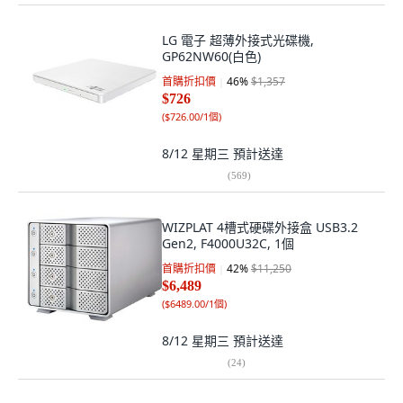
LG 電子 超薄外接式光碟機,
GP62NW60(白色)
首購折扣價
46
%
$1,357
$726
(
$726.00/1個
)
8/12 星期三
預計送達
(
569
)
WIZPLAT 4槽式硬碟外接盒 USB3.2
Gen2, F4000U32C, 1個
首購折扣價
42
%
$11,250
$6,489
(
$6489.00/1個
)
8/12 星期三
預計送達
(
24
)