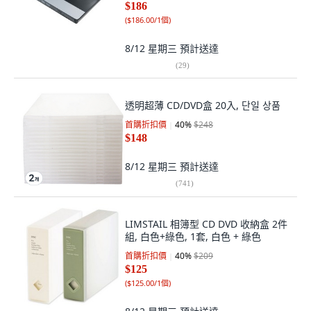
$186
(
$186.00/1個
)
8/12 星期三
預計送達
(
29
)
透明超薄 CD/DVD盒 20入, 단일 상품
首購折扣價
40
%
$248
$148
8/12 星期三
預計送達
(
741
)
LIMSTAIL 相簿型 CD DVD 收納盒 2件
組, 白色+綠色, 1套, 白色 + 綠色
首購折扣價
40
%
$209
$125
(
$125.00/1個
)