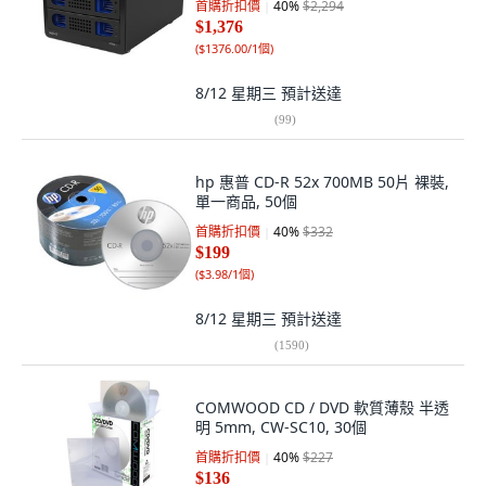
首購折扣價
40
%
$2,294
$1,376
(
$1376.00/1個
)
8/12 星期三
預計送達
(
99
)
hp 惠普 CD-R 52x 700MB 50片 裸裝,
單一商品, 50個
首購折扣價
40
%
$332
$199
(
$3.98/1個
)
8/12 星期三
預計送達
(
1590
)
COMWOOD CD / DVD 軟質薄殼 半透
明 5mm, CW-SC10, 30個
首購折扣價
40
%
$227
$136