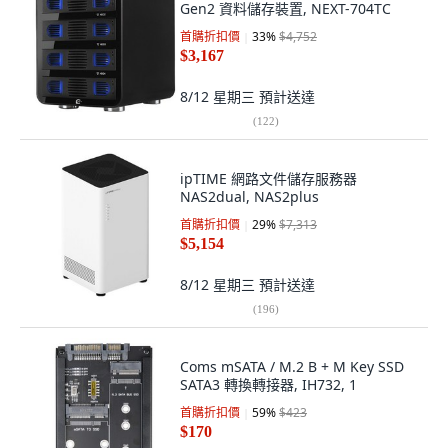
Gen2 資料儲存裝置, NEXT-704TC
首購折扣價
33
%
$4,752
$3,167
8/12 星期三
預計送達
(
122
)
ipTIME 網路文件儲存服務器
NAS2dual, NAS2plus
首購折扣價
29
%
$7,313
$5,154
8/12 星期三
預計送達
(
196
)
Coms mSATA / M.2 B + M Key SSD
SATA3 轉換轉接器, IH732, 1
首購折扣價
59
%
$423
$170