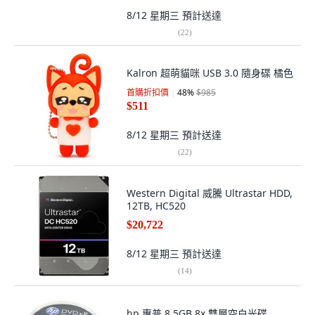
8/12 星期三
預計送達
(
22
)
Kalron 超萌貓咪 USB 3.0 隨身碟 橘色
首購折扣價
48
%
$985
$511
8/12 星期三
預計送達
(
22
)
Western Digital 威騰 Ultrastar HDD,
12TB, HC520
$20,722
8/12 星期三
預計送達
(
14
)
hp 惠普 8.5GB 8x 雙層空白光碟