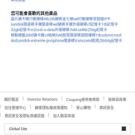
您可能會喜歡的其他產品
晶片讀卡機
行動硬碟4tb
2tb硬碟
金士頓
wd行動硬碟
密錄器
tf卡
sandisk隨身碟
手機隨身碟
wd硬碟
手機外接硬碟
cf記憶卡
1tb記憶卡
32gb記憶卡
m2ssd
i-o-data外接硬碟-hdd-ut4kb
256g記憶卡
移動硬盤2tb
tf讀卡機
cd收納
hdd
創見隨身碟
固態硬碟1tb
usb
microsd
dvd
sandisk-extreme-pro
iphone隨身碟
transcend創見2tb
64g記憶卡
Investor Relations
關於酷澎
Coupang使用者條款
退換貨政策
信任管理中心
顧客隱私權政策通知
安心購物
資訊安全
資訊安全及隱私保護認證
加入酷澎商城
Global Site