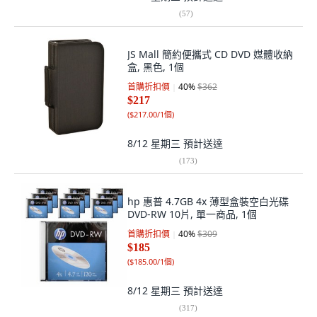
(
57
)
JS Mall 簡約便攜式 CD DVD 媒體收納
盒, 黑色, 1個
首購折扣價
40
%
$362
$217
(
$217.00/1個
)
8/12 星期三
預計送達
(
173
)
hp 惠普 4.7GB 4x 薄型盒裝空白光碟
DVD-RW 10片, 單一商品, 1個
首購折扣價
40
%
$309
$185
(
$185.00/1個
)
8/12 星期三
預計送達
(
317
)