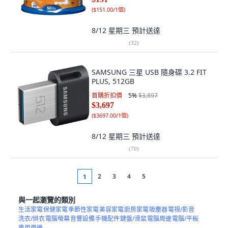
(
$151.00/1個
)
8/12 星期三
預計送達
(
32
)
SAMSUNG 三星 USB 隨身碟 3.2 FIT
PLUS, 512GB
首購折扣價
5
%
$3,897
$3,697
(
$3697.00/1個
)
8/12 星期三
預計送達
(
70
)
2
3
4
5
1
與一起瀏覽的類別
生活家電
保健家電
季節性家電
美容家電
廚房家電
吸塵器
電視/影音
洗衣/烘衣
電腦螢幕
音響設備
手機配件
鍵盤/滑鼠
電腦周邊
電腦/平板
車用周邊