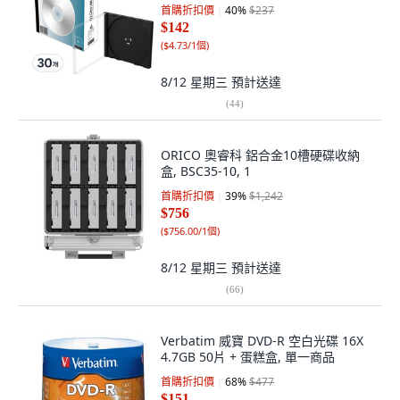
首購折扣價
40
%
$237
$142
(
$4.73/1個
)
8/12 星期三
預計送達
(
44
)
ORICO 奧睿科 鋁合金10槽硬碟收納
盒, BSC35-10, 1
首購折扣價
39
%
$1,242
$756
(
$756.00/1個
)
8/12 星期三
預計送達
(
66
)
Verbatim 威寶 DVD-R 空白光碟 16X
4.7GB 50片 + 蛋糕盒, 單一商品
首購折扣價
68
%
$477
$151