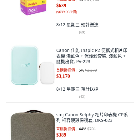
$639
(
$639.00/1個
)
8/12 星期三
預計送達
(
69
)
Canon 佳能 Inspic P2 便攜式相片印
表機 淺藍色 + 保護殼套裝, 淺藍色 +
隨機出貨, PV-223
首購折扣價
5
%
$3,370
$3,170
8/12 星期三
預計送達
(
42
)
smj Canon Selphy 相片印表機 CP系
列 相容硬殼保護套, DKS-023
首購折扣價
44
%
$701
$389