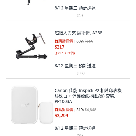
8/12 星期三
預計送達
(
23
)
超級大力夾 魔術臂, A258
首購折扣價
60
%
$556
$217
(
$217.00/1個
)
8/12 星期三
預計送達
(
107
)
Canon 佳能 Inspick P2 相片印表機
珍珠白 + 保護殼(隨機出貨) 套裝,
PP1003A
首購折扣價
31
%
$4,848
$3,299
8/12 星期三
預計送達
(
50
)