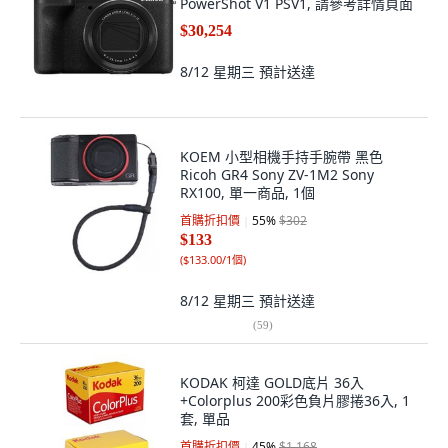
PowerShot V1 PSV1, 請參考詳情頁面
$30,254
8/12 星期三
預計送達
KOEM 小型相機手持手腕帶 黑色
Ricoh GR4 Sony ZV-1M2 Sony
RX100, 單一商品, 1個
首購折扣價
55
%
$302
$133
(
$133.00/1個
)
8/12 星期三
預計送達
(
59
)
KODAK 柯達 GOLD底片 36入
+Colorplus 200彩色負片膠捲36入, 1
套, 單品
首購折扣價
45
%
$1,168