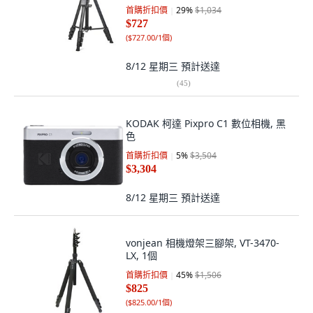
首購折扣價
29
%
$1,034
$727
(
$727.00/1個
)
8/12 星期三
預計送達
(
45
)
KODAK 柯達 Pixpro C1 數位相機, 黑
色
首購折扣價
5
%
$3,504
$3,304
8/12 星期三
預計送達
vonjean 相機燈架三腳架, VT-3470-
LX, 1個
首購折扣價
45
%
$1,506
$825
(
$825.00/1個
)