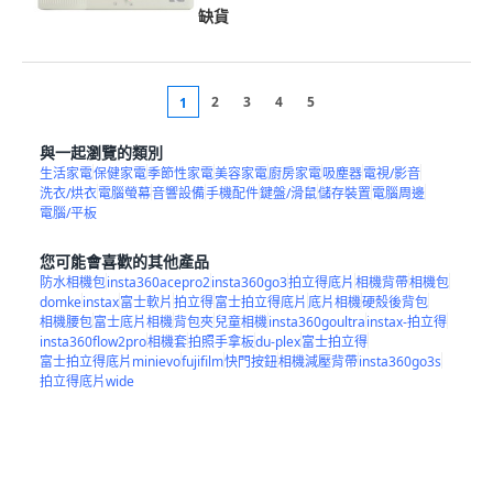
缺貨
2
3
4
5
1
與一起瀏覽的類別
生活家電
保健家電
季節性家電
美容家電
廚房家電
吸塵器
電視/影音
洗衣/烘衣
電腦螢幕
音響設備
手機配件
鍵盤/滑鼠
儲存裝置
電腦周邊
電腦/平板
您可能會喜歡的其他產品
防水相機包
insta360acepro2
insta360go3
拍立得底片
相機背帶
相機包
domke
instax
富士軟片
拍立得
富士拍立得底片
底片相機
硬殼後背包
相機腰包
富士底片相機
背包夾
兒童相機
insta360goultra
instax-拍立得
insta360flow2pro
相機套
拍照手拿板
du-plex
富士拍立得
富士拍立得底片minievo
fujifilm
快門按鈕
相機減壓背帶
insta360go3s
拍立得底片wide