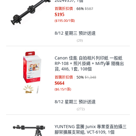
2024VS57, 1個
首購折扣價
66
%
$587
$195
(
$195.00/1個
)
8/12 星期三
預計送達
(
20
)
Canon 佳能 自拍相片列印紙 一般紙
RP-108 + 照片掛繩 + Miffy筆 隨機出
貨, 4X6, 1套, 108個
首購折扣價
50
%
$1,348
$664
(
$6.15/1張
)
8/12 星期三
預計送達
(
272
)
YUNTENG 雲騰 Junix 專業垂直拍攝三
腳架擴展支架組, VCT-6109, 1個