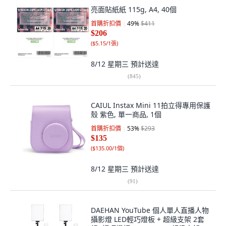
亮面貼紙紙 115g, A4, 40個
首購折扣價
49
%
$411
$206
(
$5.15/1張
)
8/12 星期三
預計送達
(
845
)
CAIUL Instax Mini 11拍立得專用保護
殼 紫色, 單一商品, 1個
首購折扣價
53
%
$293
$135
(
$135.00/1個
)
8/12 星期三
預計送達
(
91
)
DAEHAN YouTube 個人單人直播人物
攝影燈 LED輕巧燈板 + 超級支架 2套