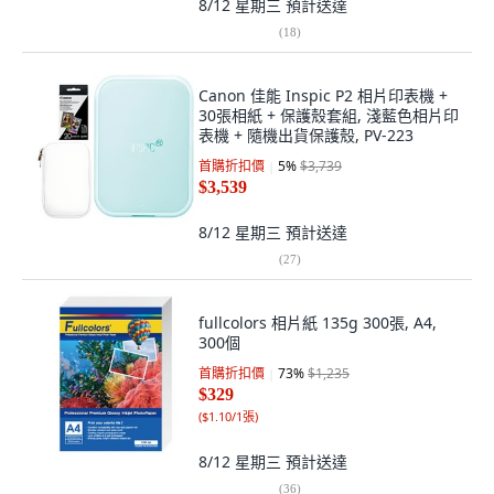
8/12 星期三
預計送達
(
18
)
Canon 佳能 Inspic P2 相片印表機 +
30張相紙 + 保護殼套組, 淺藍色相片印
表機 + 隨機出貨保護殼, PV-223
首購折扣價
5
%
$3,739
$3,539
8/12 星期三
預計送達
(
27
)
fullcolors 相片紙 135g 300張, A4,
300個
首購折扣價
73
%
$1,235
$329
(
$1.10/1張
)
8/12 星期三
預計送達
(
36
)