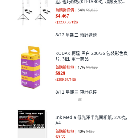
組, 輕巧燈板(KIT-TAB03), 超級支架
(ST-7020), 2套
首購折扣價
54
%
$9,823
$4,467
(
$2233.50/1個
)
8/12 星期三
預計送達
KODAK 柯達 黑白 200/36 包裝彩色負
片, 3個, 單一商品
首購折扣價
17
%
$1,129
$929
(
$309.67/1個
)
8/12 星期三
預計送達
(
8
)
Ink Media 低光澤半光面相紙, 270克,
A4
首購折扣價
40
%
$425
$255