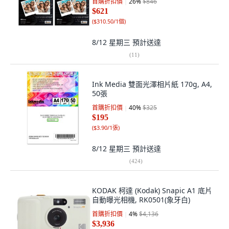
首購折扣價
26
%
$846
$621
(
$310.50/1個
)
8/12 星期三
預計送達
(
11
)
Ink Media 雙面光澤相片紙 170g, A4,
50張
首購折扣價
40
%
$325
$195
(
$3.90/1張
)
8/12 星期三
預計送達
(
424
)
KODAK 柯達 (Kodak) Snapic A1 底片
自動曝光相機, RK0501(象牙白)
首購折扣價
4
%
$4,136
$3,936