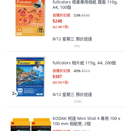
fullcolors 噴墨專用相紙 霧面 110g,
A4, 100個
首購折扣價
53
%
$530
$248
(
$2.48/1張
)
8/12 星期三
預計送達
(
54
)
fullcolors 相片紙 115g, A4, 200個
首購折扣價
40
%
$313
$187
(
$0.94/1張
)
8/12 星期三
預計送達
(
518
)
KODAK 柯達 Mini Shot 4 專用 100 x
100 mm 相紙匣, 2個