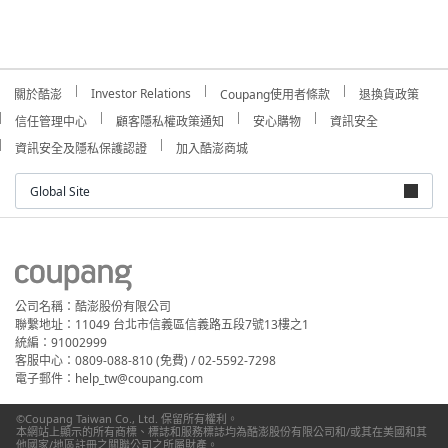
Investor Relations
關於酷澎
Coupang使用者條款
退換貨政策
信任管理中心
顧客隱私權政策通知
安心購物
資訊安全
資訊安全及隱私保護認證
加入酷澎商城
Global Site
公司名稱：酷澎股份有限公司
聯繫地址：11049 台北市信義區信義路五段7號13樓之1
統編：91002999
客服中心：0809-088-810 (免費) / 02-5592-7298
電子郵件：help_tw@coupang.com
©Coupang Taiwan Co., Ltd. 保留所有權利。
本網站上顯示的所有商標、標誌和服務標誌均為酷澎股份有限公司和/或其在美國和其
他國家/地區註冊之關聯公司之所屬財產。