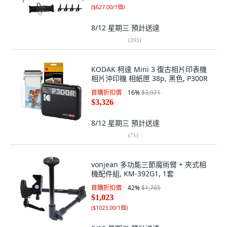
(
$627.00/1個
)
8/12 星期三
預計送達
(
205
)
KODAK 柯達 Mini 3 復古相片印表機
相片沖印機 相紙匣 38p, 黑色, P300R
首購折扣價
16
%
$3,971
$3,326
8/12 星期三
預計送達
(
71
)
vonjean 多功能三節魔術臂 + 夾式相
機配件組, KM-392G1, 1套
首購折扣價
42
%
$1,765
$1,023
(
$1023.00/1個
)