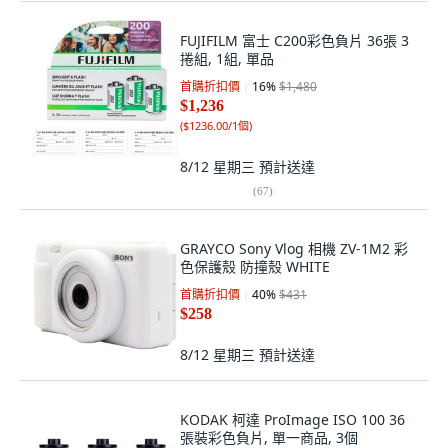
FUJIFILM 富士 C200彩色負片 36張 3
捲組, 1組, 單品
首購折扣價
16
%
$1,480
$1,236
(
$1236.00/1個
)
8/12 星期三
預計送達
(
67
)
GRAYCO Sony Vlog 相機 ZV-1M2 彩
色保護殼 防撞殼 WHITE
首購折扣價
40
%
$431
$258
8/12 星期三
預計送達
KODAK 柯達 ProImage ISO 100 36
張裝彩色負片, 單一商品, 3個