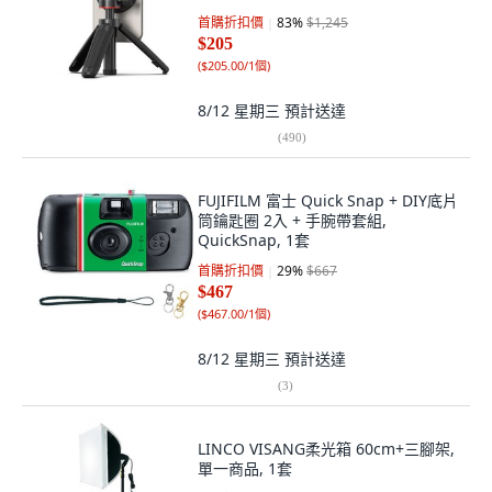
首購折扣價
83
%
$1,245
$205
(
$205.00/1個
)
8/12 星期三
預計送達
(
490
)
FUJIFILM 富士 Quick Snap + DIY底片
筒鑰匙圈 2入 + 手腕帶套組,
QuickSnap, 1套
首購折扣價
29
%
$667
$467
(
$467.00/1個
)
8/12 星期三
預計送達
(
3
)
LINCO VISANG柔光箱 60cm+三腳架,
單一商品, 1套