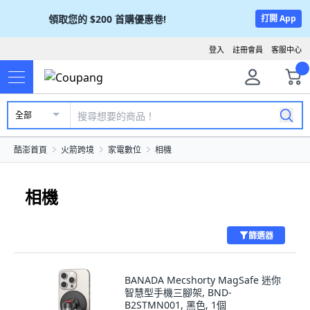
領取您的
$200
首購優惠卷!
打開 App
登入
註冊會員
客服中心
全部
酷澎首頁
火箭跨境
家電數位
相機
相機
篩選器
BANADA Mecshorty MagSafe 迷你
智慧型手機三腳架, BND-
B2STMN001, 黑色, 1個