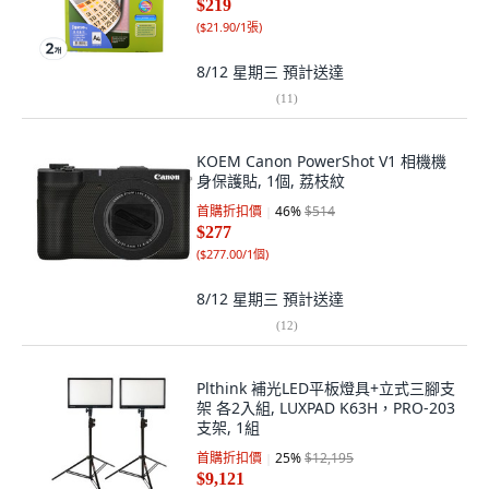
$219
(
$21.90/1張
)
8/12 星期三
預計送達
(
11
)
KOEM Canon PowerShot V1 相機機
身保護貼, 1個, 荔枝紋
首購折扣價
46
%
$514
$277
(
$277.00/1個
)
8/12 星期三
預計送達
(
12
)
Plthink 補光LED平板燈具+立式三腳支
架 各2入組, LUXPAD K63H，PRO-203
支架, 1組
首購折扣價
25
%
$12,195
$9,121