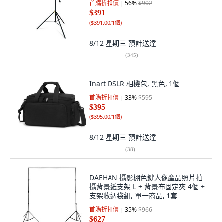
首購折扣價
56
%
$902
$391
(
$391.00/1個
)
8/12 星期三
預計送達
(
345
)
Inart DSLR 相機包, 黑色, 1個
首購折扣價
33
%
$595
$395
(
$395.00/1個
)
8/12 星期三
預計送達
(
38
)
DAEHAN 攝影棚色鍵人像產品照片拍
攝背景紙支架 L + 背景布固定夾 4個 +
支架收納袋組, 單一商品, 1套
首購折扣價
35
%
$966
$627