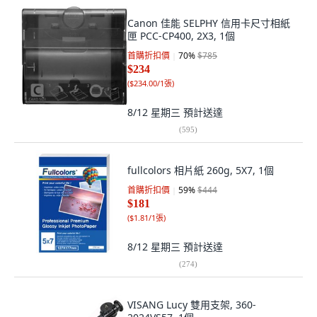
Canon 佳能 SELPHY 信用卡尺寸相紙
匣 PCC-CP400, 2X3, 1個
首購折扣價
70
%
$785
$234
(
$234.00/1張
)
8/12 星期三
預計送達
(
595
)
fullcolors 相片紙 260g, 5X7, 1個
首購折扣價
59
%
$444
$181
(
$1.81/1張
)
8/12 星期三
預計送達
(
274
)
VISANG Lucy 雙用支架, 360-