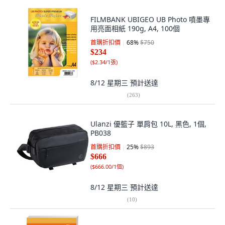
FILMBANK UBIGEO UB Photo 噴墨專
用亮面相紙 190g, A4, 100個
首購折扣價
68
%
$750
$234
(
$2.34/1張
)
8/12 星期三
預計送達
(
263
)
Ulanzi 優籃子 單肩包 10L, 黑色, 1個,
PB038
首購折扣價
25
%
$893
$666
(
$666.00/1個
)
8/12 星期三
預計送達
(
10
)