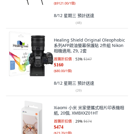
(
$9121.00/1個
)
8/12 星期三
預計送達
(
48
)
Healing Shield Original Oleophobic
系列AFP疏油螢幕保護貼 2件組 Nikon
相機適用, Z9, 2套
首購折扣價
53
%
$347
$160
(
$80.00/1個
)
8/12 星期三
預計送達
(
20
)
Xiaomi 小米 米家便攜式相片印表機相
紙, 20個, XMBXXZ01HT
首購折扣價
29
%
$674
$474
(
$23.70/1個
)