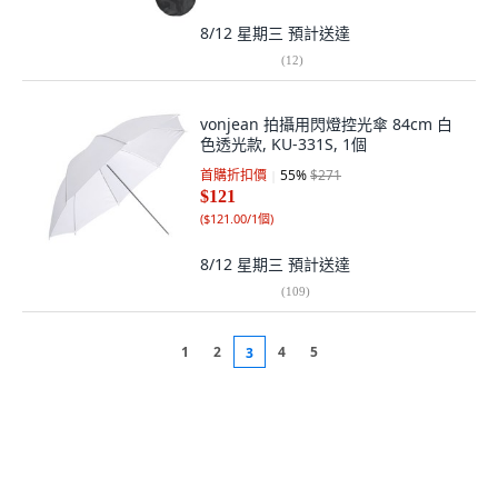
8/12 星期三
預計送達
(
12
)
vonjean 拍攝用閃燈控光傘 84cm 白
色透光款, KU-331S, 1個
首購折扣價
55
%
$271
$121
(
$121.00/1個
)
8/12 星期三
預計送達
(
109
)
1
2
4
5
3