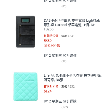
8/12 星期三
預計送達
(
63
)
DAEHAN F型電池 雙充電器 LightTab
環形燈 Luxpad 相容電池, 1個, DH-
FB200
首購折扣價
54
%
$841
$380
(
$380.00/1個
)
8/12 星期三
預計送達
(
51
)
Life Fit 馬卡龍小卡活頁夾 拍立得相簿,
薄荷綠, 36張
首購折扣價
50
%
$252
$124
8/12 星期三
預計送達
(
122
)