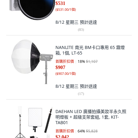
$531
(
$531.00/1個
)
8/12 星期三
預計送達
(
83
)
NANLITE 南光 BM卡口專用 65 霧燈
箱, 1個, LT-65
首購折扣價
18
%
$1,107
$907
(
$907.00/1個
)
8/12 星期三
預計送達
(
17
)
DAEHAN LED 廣播拍攝美妝半永久照
明燈板 + 超級支架套組, 1套, KIT-
TAB01
首購折扣價
64
%
$5,828
$2,042