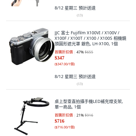
8/12 星期三
預計送達
(
13
)
JJC 富士 Fujifilm X100VI / X100V /
X100F / X100T / X100 / X100S 相機鏡
頭圓形遮光罩 銀色, LH-X100, 1個
首購折扣價
47
%
$655
$347
(
$347.00/1個
)
8/12 星期三
預計送達
(
13
)
桌上型垂直拍攝手機LED補充燈支架,
單一商品, 1個
首購折扣價
21
%
$916
$716
(
$716.00/1個
)