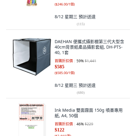
(
$246.00/1個
)
8/12 星期三
預計送達
(
115
)
DAEHAN 便攜式攝影棚第三代大型含
40cm背景紙產品攝影套組, DH-PTS-
40, 1套
首購折扣價
59
%
$1,441
$585
(
$585.00/1個
)
8/12 星期三
預計送達
(
680
)
Ink Media 雙面霧面 150g 噴墨專用
紙, A4, 50個
首購折扣價
46
%
$229
$122
(
$2.44/1張
)