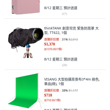
8/12 星期三
預計送達
(
17
)
thinkTANK 創意坦克 緊急防雨罩 大
型, TT622, 1個
首購折扣價
31
%
$2,013
$1,370
(
$1370.00/1個
)
8/12 星期三
預計送達
(
20
)
VISANG 大型拍攝背景布3*4m 綠色,
單品(綠), 1個
首購折扣價
38
%
$1,177
$718
(
$718.00/1個
)