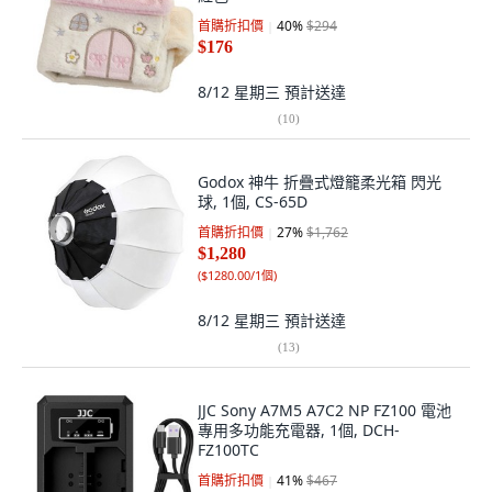
首購折扣價
40
%
$294
$176
8/12 星期三
預計送達
(
10
)
Godox 神牛 折疊式燈籠柔光箱 閃光
球, 1個, CS-65D
首購折扣價
27
%
$1,762
$1,280
(
$1280.00/1個
)
8/12 星期三
預計送達
(
13
)
JJC Sony A7M5 A7C2 NP FZ100 電池
專用多功能充電器, 1個, DCH-
FZ100TC
首購折扣價
41
%
$467