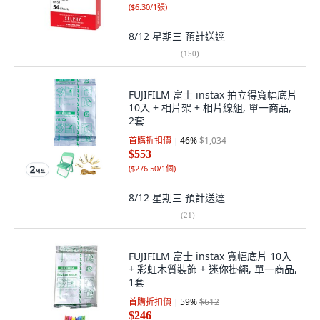
(
$6.30/1張
)
8/12 星期三
預計送達
(
150
)
FUJIFILM 富士 instax 拍立得寬幅底片
10入 + 相片架 + 相片線組, 單一商品,
2套
首購折扣價
46
%
$1,034
$553
(
$276.50/1個
)
8/12 星期三
預計送達
(
21
)
FUJIFILM 富士 instax 寬幅底片 10入
+ 彩虹木質裝飾 + 迷你掛繩, 單一商品,
1套
首購折扣價
59
%
$612
$246