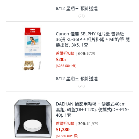
8/12 星期三
預計送達
(
22
)
Canon 佳能 SELPHY 相片紙 普通紙
36張 KL-36IP + 相片掛繩 + Miffy筆 隨
機出貨, 3X5, 1套
首購折扣價
60
%
$729
$285
(
$285.00/1張
)
8/12 星期三
預計送達
(
29
)
DAEHAN 攝影用轉盤 + 便攜式40cm
套組, 轉盤(DH-TT20), 便攜式(DH-PTS-
40), 1套
首購折扣價
30
%
$1,979
$1,380
(
$1380.00/1個
)