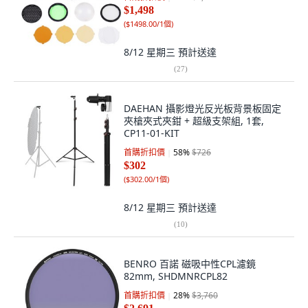
$1,498
(
$1498.00/1個
)
8/12 星期三
預計送達
(
27
)
DAEHAN 攝影燈光反光板背景板固定
夾槍夾式夾鉗 + 超級支架組, 1套,
CP11-01-KIT
首購折扣價
58
%
$726
$302
(
$302.00/1個
)
8/12 星期三
預計送達
(
10
)
BENRO 百諾 磁吸中性CPL濾鏡
82mm, SHDMNRCPL82
首購折扣價
28
%
$3,760