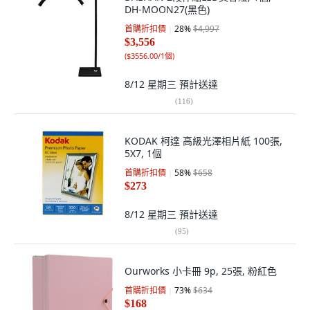
DH-MOON27(黑色)
首購折扣價
28
%
$4,997
$3,556
(
$3556.00/1個
)
8/12 星期三
預計送達
(
116
)
KODAK 柯達 高級光澤相片紙 100張,
5X7, 1個
首購折扣價
58
%
$658
$273
8/12 星期三
預計送達
(
95
)
Ourworks 小卡冊 9p, 25張, 粉紅色
首購折扣價
73
%
$634
$168