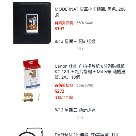
MODERNAT 皮革小卡相簿, 黑色, 288
張
首購折扣價
55
%
$446
$197
8/12 星期三
預計送達
(
41
)
Canon 佳能 自拍相片紙 8分割貼紙紙
KC-18IL + 相片掛繩 + Miffy筆 隨機出
貨, 2X3, 18個
首購折扣價
65
%
$790
$272
(
$15.11/1張
)
8/12 星期三
預計送達
(
17
)
DAEHAN 2段伸縮LED美容燈, 1個,