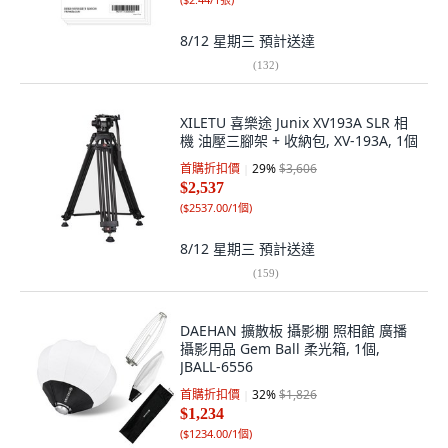
8/12 星期三
預計送達
(
132
)
XILETU 喜樂途 Junix XV193A SLR 相
機 油壓三腳架 + 收納包, XV-193A, 1個
首購折扣價
29
%
$3,606
$2,537
(
$2537.00/1個
)
8/12 星期三
預計送達
(
159
)
DAEHAN 擴散板 攝影棚 照相館 廣播
攝影用品 Gem Ball 柔光箱, 1個,
JBALL-6556
首購折扣價
32
%
$1,826
$1,234
(
$1234.00/1個
)