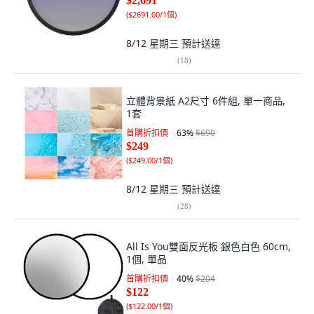
$2,691
(
$2691.00/1個
)
8/12 星期三
預計送達
(
18
)
立體背景紙 A2尺寸 6件組, 單一商品,
1套
首購折扣價
63
%
$690
$249
(
$249.00/1個
)
8/12 星期三
預計送達
(
28
)
All Is You雙面反光板 銀色白色 60cm,
1個, 單品
首購折扣價
40
%
$204
$122
(
$122.00/1個
)