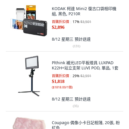
KODAK 柯達 Mini2 復古口袋相印機
組, 黑色, P210R
首購折扣價
17
%
$3,501
$2,896
8/12 星期三
預計送達
(
131
)
Plthink 補光LED平板燈具 LUXPAD
K22H+站立支架 LUVI POD, 單品, 1套
首購折扣價
29
%
$2,591
$1,818
(
$1818.00/1個
)
8/12 星期三
預計送達
(
35
)
Coupago 偶像小卡日記相簿, 20張, 粉
紅色