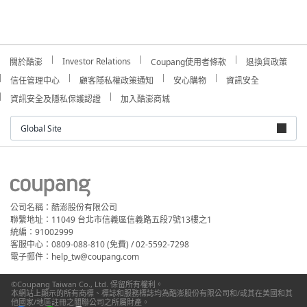
Investor Relations
關於酷澎
Coupang使用者條款
退換貨政策
信任管理中心
顧客隱私權政策通知
安心購物
資訊安全
資訊安全及隱私保護認證
加入酷澎商城
Global Site
公司名稱：酷澎股份有限公司
聯繫地址：11049 台北市信義區信義路五段7號13樓之1
統編：91002999
客服中心：0809-088-810 (免費) / 02-5592-7298
電子郵件：help_tw@coupang.com
©Coupang Taiwan Co., Ltd. 保留所有權利。
本網站上顯示的所有商標、標誌和服務標誌均為酷澎股份有限公司和/或其在美國和其
他國家/地區註冊之關聯公司之所屬財產。