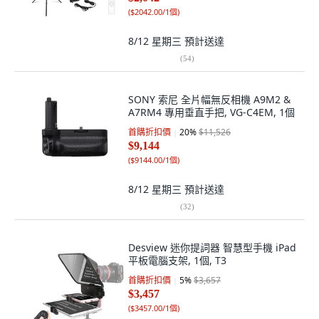
(
$2042.00/1個
)
8/12 星期三
預計送達
(
54
)
SONY 索尼 全片幅無反相機 A9M2 &
A7RM4 專用垂直手把, VG-C4EM, 1個
首購折扣價
20
%
$11,526
$9,144
(
$9144.00/1個
)
8/12 星期三
預計送達
(
32
)
Desview 迷你提詞器 智慧型手機 iPad
平板電腦支架, 1個, T3
首購折扣價
5
%
$3,657
$3,457
(
$3457.00/1個
)