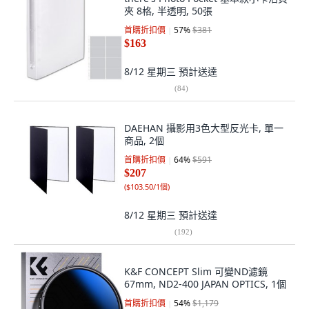
夾 8格, 半透明, 50張
首購折扣價
57
%
$381
$163
8/12 星期三
預計送達
(
84
)
DAEHAN 攝影用3色大型反光卡, 單一
商品, 2個
首購折扣價
64
%
$591
$207
(
$103.50/1個
)
8/12 星期三
預計送達
(
192
)
K&F CONCEPT Slim 可變ND濾鏡
67mm, ND2-400 JAPAN OPTICS, 1個
首購折扣價
54
%
$1,179