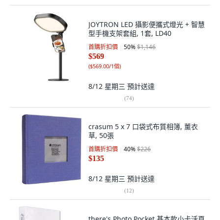
JOYTRON LED 攝影便攜式燈光 + 智慧
型手機支架套組, 1套, LD40
首購折扣價
50
%
$1,146
$569
(
$569.00/1個
)
8/12 星期三
預計送達
(
74
)
crasum 5 x 7 口袋式布質相簿, 薰衣
草, 50張
首購折扣價
40
%
$226
$135
8/12 星期三
預計送達
(
12
)
there's Photo Pocket 基本款小卡活頁