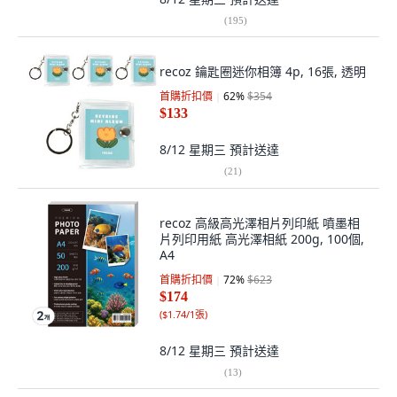
(
195
)
recoz 鑰匙圈迷你相簿 4p, 16張, 透明
首購折扣價
62
%
$354
$133
8/12 星期三
預計送達
(
21
)
recoz 高級高光澤相片列印紙 噴墨相
片列印用紙 高光澤相紙 200g, 100個,
A4
首購折扣價
72
%
$623
$174
(
$1.74/1張
)
8/12 星期三
預計送達
(
13
)