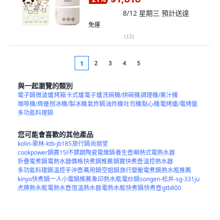
8/12 星期三
預計送達
免運
(
12
)
2
3
4
5
1
與一起瀏覽的類別
電子鍋
微波爐
烤箱
卡式爐
電子爐
洗碗機/烘碗機
調理機/果汁機
咖啡機/周邊
刨冰機/製冰機
氣炸鍋
油炸機
吐司機
點心機
電烤爐/電烤盤
多功能料理鍋
您可能會喜歡的其他產品
kolin-歌林-ktb-jb185
旅行鍋
尚朋堂
cookpower鍋寶15l不銹鋼陶瓷電燉鍋
養生壺
瞬熱式電熱水器
折疊電煮鍋
電熱水器價格
快煮鍋推薦
鍋寶快煮壺
溫控熱水器
多功能料理鍋
溫控手沖壺
萬用鍋
空姐鍋
旅行變壓電煮鍋
熱水瓶推薦
kinyo快煮鍋
一人小電鍋推薦
象印熱水瓶
電炒鍋
songen-松井-sg-331ju
虎牌熱水瓶
電熱水壺
恆溫熱水器
電熱水瓶
快煮鍋
快煮壺
gtb800