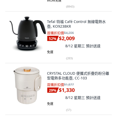
WOW免運
(
8943
)
Tefal 特福 Café Control 無線電熱水
壺, KO9238KR
首購折扣價
$4,206
$2,009
52
%
8/12 星期三
預計送達
免運
(
203
)
CRYSTAL CLOUD 便攜式折疊奶粉分離
型電熱多功能壺, CC-103
首購折扣價
$1,877
$1,330
29
%
8/12 星期三
預計送達
免運
(
57
)