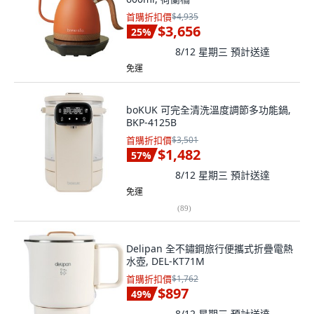
首購折扣價
$4,935
$3,656
25
%
8/12 星期三
預計送達
免運
boKUK 可完全清洗溫度調節多功能鍋,
BKP-4125B
首購折扣價
$3,501
$1,482
57
%
8/12 星期三
預計送達
免運
(
89
)
Delipan 全不鏽鋼旅行便攜式折疊電熱
水壺, DEL-KT71M
首購折扣價
$1,762
$897
49
%
8/12 星期三
預計送達