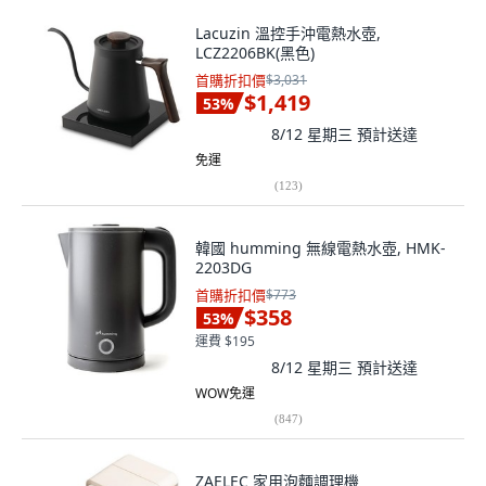
Lacuzin 溫控手沖電熱水壺,
LCZ2206BK(黑色)
首購折扣價
$3,031
$1,419
53
%
8/12 星期三
預計送達
免運
(
123
)
韓國 humming 無線電熱水壺, HMK-
2203DG
首購折扣價
$773
$358
53
%
運費 $195
8/12 星期三
預計送達
WOW免運
(
847
)
ZAELEC 家用泡麵調理機