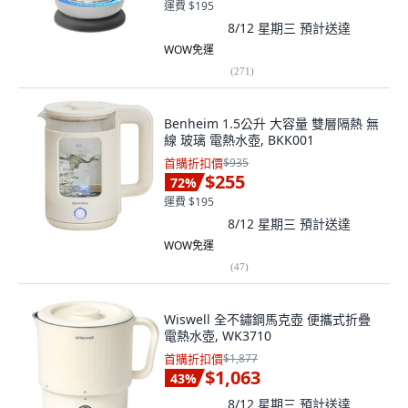
運費 $195
8/12 星期三
預計送達
WOW免運
(
271
)
Benheim 1.5公升 大容量 雙層隔熱 無
線 玻璃 電熱水壺, BKK001
首購折扣價
$935
$255
72
%
運費 $195
8/12 星期三
預計送達
WOW免運
(
47
)
Wiswell 全不鏽鋼馬克壺 便攜式折疊
電熱水壺, WK3710
首購折扣價
$1,877
$1,063
43
%
8/12 星期三
預計送達