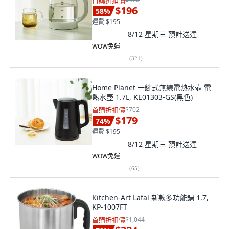
首購折扣價
$196
58
%
運費 $195
8/12 星期三
預計送達
WOW免運
(
321
)
Home Planet 一鍵式無線電熱水壺 電
熱水壺 1.7L, KE01303-GS(黑色)
首購折扣價
$702
$179
74
%
運費 $195
8/12 星期三
預計送達
WOW免運
(
65
)
Kitchen-Art Lafal 新款多功能鍋 1.7,
KP-1007FT
首購折扣價
$1,044