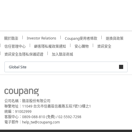
Investor Relations
關於酷澎
Coupang使用者條款
退換貨政策
信任管理中心
顧客隱私權政策通知
安心購物
資訊安全
資訊安全及隱私保護認證
加入酷澎商城
Global Site
公司名稱：酷澎股份有限公司
聯繫地址：11049 台北市信義區信義路五段7號13樓之1
統編：91002999
客服中心：0809-088-810 (免費) / 02-5592-7298
電子郵件：help_tw@coupang.com