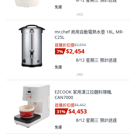
免運
(
42
)
mr.chef 商用自動電熱水壺 18L, MR-
C25L
首購折扣價
$2,654
$2,454
7
%
8/12 星期三
預計送達
免運
(
46
)
EZCOOK 家用漢江拉麵料理機,
CAN7000
首購折扣價
$6,462
$4,453
31
%
8/12 星期三
預計送達
免運