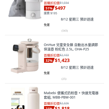
首購折扣價
$1,034
$497
51
%
運費 $195
8/12 星期三
預計送達
免運
(
543
)
OnHue 兒童安全鎖 自動出水量調節
保溫壺 粉紅色 2.5L, OHA-P25
首購折扣價
$2,103
$1,423
32
%
8/12 星期三
預計送達
免運
(
25
)
Mabebi 便攜式奶粉壺 + 快速充電器
套組, MBB-PBW-001
首購折扣價
$2,326
$1,818
21
%