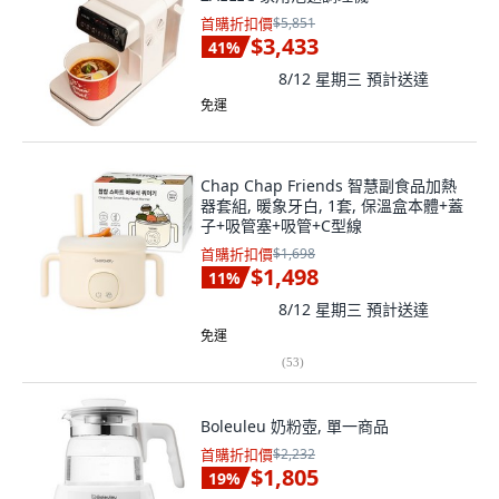
首購折扣價
$5,851
$3,433
41
%
8/12 星期三
預計送達
免運
Chap Chap Friends 智慧副食品加熱
器套組, 暖象牙白, 1套, 保溫盒本體+蓋
子+吸管塞+吸管+C型線
首購折扣價
$1,698
$1,498
11
%
8/12 星期三
預計送達
免運
(
53
)
Boleuleu 奶粉壺, 單一商品
首購折扣價
$2,232
$1,805
19
%