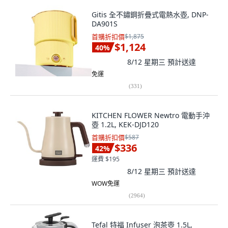
Gitis 全不鏽鋼折疊式電熱水壺, DNP-
DA901S
首購折扣價
$1,875
$1,124
40
%
8/12 星期三
預計送達
免運
(
331
)
KITCHEN FLOWER Newtro 電動手沖
壺 1.2L, KEK-DJD120
首購折扣價
$587
$336
42
%
運費 $195
8/12 星期三
預計送達
WOW免運
(
2964
)
Tefal 特福 Infuser 泡茶壺 1.5L,