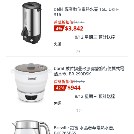
delki 專業數位電熱水壺 16L, DKH-
316
首購折扣價
$4,042
$3,842
4
%
8/12 星期三
預計送達
免運
(
6
)
boral 數位摺疊矽膠露營旅行便攜式電
熱水壺, BR-290DSK
首購折扣價
$1,640
$944
42
%
8/12 星期三
預計送達
免運
(
15
)
Breville 鉑富 水晶奢華電熱水壺,
BKE765BSS