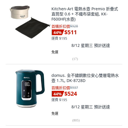
Kitchen-Art 電熱水壺 Premio 折疊式
直筒型 0.6 + 不織布袋套組, KK-
F600HF(水壺)
首購折扣價
$928
$511
44
%
運費 $195
8/12 星期三
預計送達
免運
(
17
)
domus. 全不鏽鋼數位安心雙層電熱水
壺 1.7L, DK-8728D
首購折扣價
$937
$524
44
%
運費 $195
8/12 星期三
預計送達
免運
(
805
)