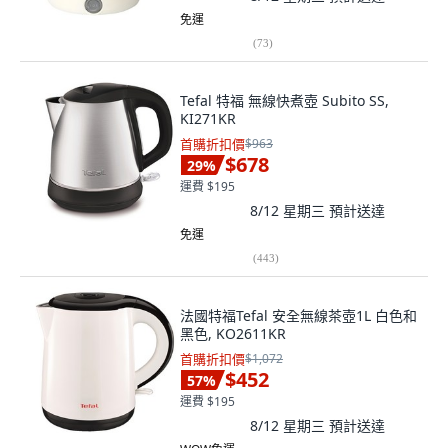
免運
(
73
)
Tefal 特福 無線快煮壺 Subito SS,
KI271KR
首購折扣價
$963
$678
29
%
運費 $195
8/12 星期三
預計送達
免運
(
443
)
法國特福Tefal 安全無線茶壺1L 白色和
黑色, KO2611KR
首購折扣價
$1,072
$452
57
%
運費 $195
8/12 星期三
預計送達