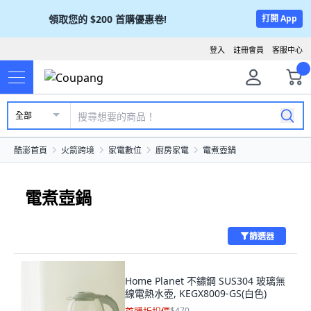
領取您的
$200
首購優惠卷!
打開 App
登入
註冊會員
客服中心
全部
酷澎首頁
火箭跨境
家電數位
廚房家電
電煮壺鍋
電煮壺鍋
篩選器
Home Planet 不鏽鋼 SUS304 玻璃無
線電熱水壺, KEGX8009-GS(白色)
$470