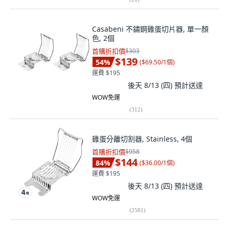
Casabeni 不鏽鋼雞蛋切片器, 單一顏
色, 2個
首購折扣價
$303
$139
54
%
(
$69.50/1個
)
運費 $195
後天 8/13 (四)
預計送達
WOW免運
(
312
)
雞蛋分離切割器, Stainless, 4個
首購折扣價
$958
$144
84
%
(
$36.00/1個
)
運費 $195
後天 8/13 (四)
預計送達
WOW免運
(
2581
)