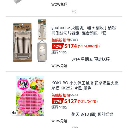
WOW免運
(
6
)
youhouse 火腿切片器 + 稻殼手柄起
司刨絲切片器組, 混合顏色, 1套
首購折扣價
$303
$174
42
%
(
$174.00/1個
)
運費 $195
8/14 星期五
預計送達
WOW免運
KOKUBO 小久保工業所 花朵造型火腿
壓模 KK252, 4個, 單色
首購折扣價
$573
$127
77
%
(
$31.75/1個
)
運費 $195
後天 8/13 (四)
預計送達
WOW免運
(
26
)