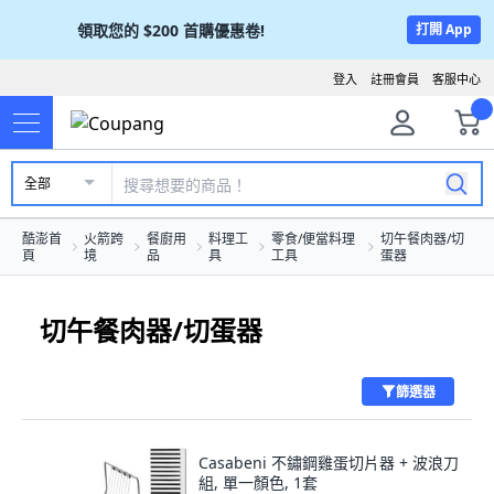
領取您的
$200
首購優惠卷!
打開 App
登入
註冊會員
客服中心
全部
酷澎首
火箭跨
餐廚用
料理工
零食/便當料理
切午餐肉器/切
頁
境
品
具
工具
蛋器
切午餐肉器/切蛋器
篩選器
Casabeni 不鏽鋼雞蛋切片器 + 波浪刀
組, 單一顏色, 1套