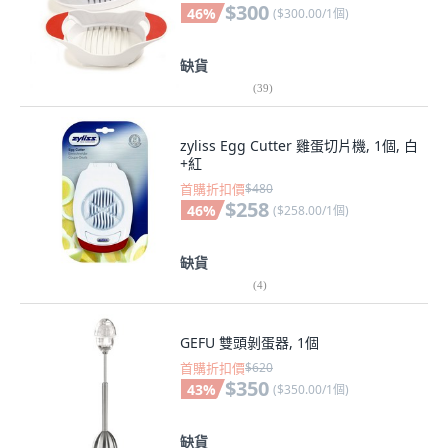
$300
46
%
(
$300.00/1個
)
缺貨
(
39
)
zyliss Egg Cutter 雞蛋切片機, 1個, 白
+紅
首購折扣價
$480
$258
46
%
(
$258.00/1個
)
缺貨
(
4
)
GEFU 雙頭剝蛋器, 1個
首購折扣價
$620
$350
43
%
(
$350.00/1個
)
缺貨