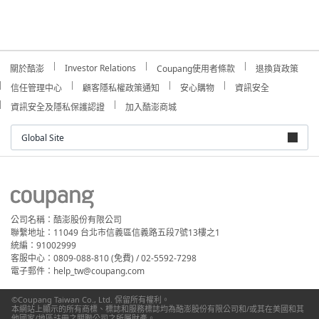
Investor Relations
關於酷澎
Coupang使用者條款
退換貨政策
信任管理中心
顧客隱私權政策通知
安心購物
資訊安全
資訊安全及隱私保護認證
加入酷澎商城
Global Site
公司名稱：酷澎股份有限公司
聯繫地址：11049 台北市信義區信義路五段7號13樓之1
統編：91002999
客服中心：0809-088-810 (免費) / 02-5592-7298
電子郵件：help_tw@coupang.com
©Coupang Taiwan Co., Ltd. 保留所有權利。
本網站上顯示的所有商標、標誌和服務標誌均為酷澎股份有限公司和/或其在美國和其
他國家/地區註冊之關聯公司之所屬財產。