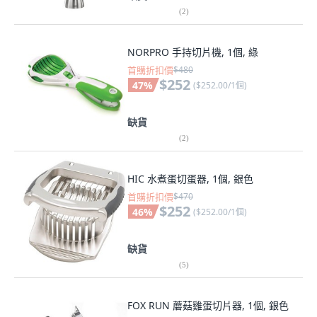
(
2
)
NORPRO 手持切片機, 1個, 綠
首購折扣價
$480
$252
47
%
(
$252.00/1個
)
缺貨
(
2
)
HIC 水煮蛋切蛋器, 1個, 銀色
首購折扣價
$470
$252
46
%
(
$252.00/1個
)
缺貨
(
5
)
FOX RUN 蘑菇雞蛋切片器, 1個, 銀色