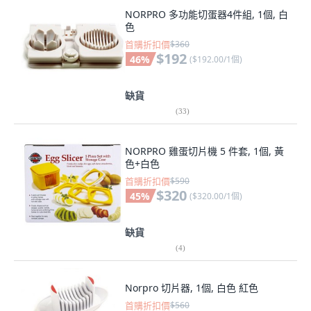
NORPRO 多功能切蛋器4件組, 1個, 白
色
首購折扣價
$360
$192
46
%
(
$192.00/1個
)
缺貨
(
33
)
NORPRO 雞蛋切片機 5 件套, 1個, 黃
色+白色
首購折扣價
$590
$320
45
%
(
$320.00/1個
)
缺貨
(
4
)
Norpro 切片器, 1個, 白色 紅色
首購折扣價
$560