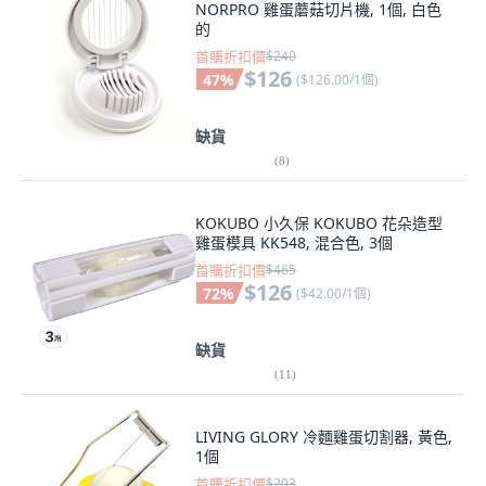
NORPRO 雞蛋蘑菇切片機, 1個, 白色
的
首購折扣價
$240
$126
47
%
(
$126.00/1個
)
缺貨
(
8
)
KOKUBO 小久保 KOKUBO 花朵造型
雞蛋模具 KK548, 混合色, 3個
首購折扣價
$465
$126
72
%
(
$42.00/1個
)
缺貨
(
11
)
LIVING GLORY 冷麵雞蛋切割器, 黃色,
1個
首購折扣價
$203