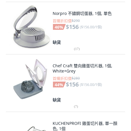
Norpro 不鏽鋼切蛋器, 1個, 單色
首購折扣價
$290
$156
46
%
(
$156.00/1個
)
缺貨
(
17
)
Chef Craft 雙向雞蛋切片器, 1個,
White+Grey
首購折扣價
$280
$156
44
%
(
$156.00/1個
)
缺貨
(
7
)
KUCHENPROFI 雞蛋切片器, 單一顏
色, 1個