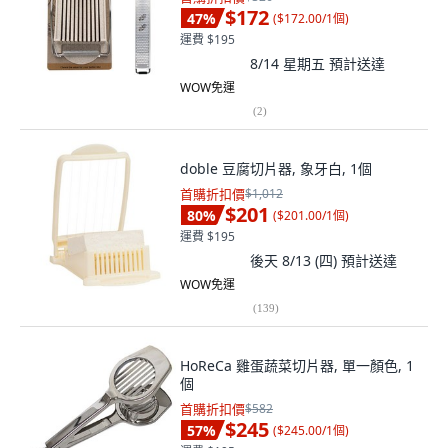
$172
47
%
(
$172.00/1個
)
運費 $195
8/14 星期五
預計送達
WOW免運
(
2
)
doble 豆腐切片器, 象牙白, 1個
首購折扣價
$1,012
$201
80
%
(
$201.00/1個
)
運費 $195
後天 8/13 (四)
預計送達
WOW免運
(
139
)
HoReCa 雞蛋蔬菜切片器, 單一顏色, 1
個
首購折扣價
$582
$245
57
%
(
$245.00/1個
)