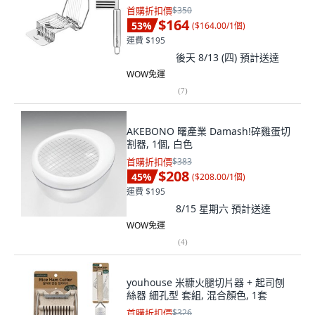
首購折扣價
$350
$164
53
%
(
$164.00/1個
)
運費 $195
後天 8/13 (四)
預計送達
WOW免運
(
7
)
AKEBONO 曙產業 Damash!碎雞蛋切
割器, 1個, 白色
首購折扣價
$383
$208
45
%
(
$208.00/1個
)
運費 $195
8/15 星期六
預計送達
WOW免運
(
4
)
youhouse 米糠火腿切片器 + 起司刨
絲器 細孔型 套組, 混合顏色, 1套
首購折扣價
$326