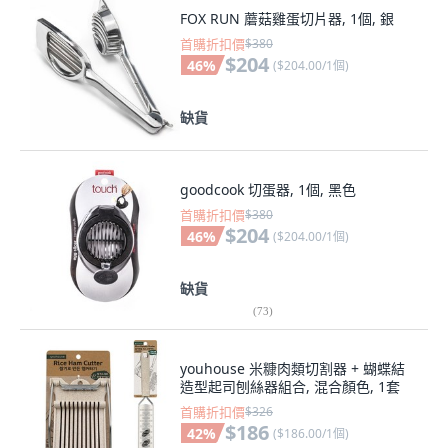
FOX RUN 蘑菇雞蛋切片器, 1個, 銀
首購折扣價
$380
$204
46
%
(
$204.00/1個
)
缺貨
goodcook 切蛋器, 1個, 黑色
首購折扣價
$380
$204
46
%
(
$204.00/1個
)
缺貨
(
73
)
youhouse 米糠肉類切割器 + 蝴蝶結
造型起司刨絲器組合, 混合顏色, 1套
首購折扣價
$326
$186
42
%
(
$186.00/1個
)