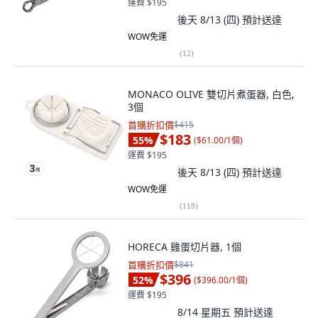
運費 $195
後天 8/13 (四)
預計送達
WOW免運
(
12
)
MONACO OLIVE 雙切片煮蛋器, 白色,
3個
首購折扣價
$415
$183
55
%
(
$61.00/1個
)
運費 $195
後天 8/13 (四)
預計送達
WOW免運
(
118
)
HORECA 雞蛋切片器, 1個
首購折扣價
$841
$396
52
%
(
$396.00/1個
)
運費 $195
8/14 星期五
預計送達