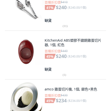
首購折扣價
$410
$240
41
%
(
$240.00/1個
)
缺貨
(
11
)
KitchenAid ABS塑膠不鏽鋼雞蛋切片
器, 1個, 紅色
首購折扣價
$440
$240
45
%
(
$240.00/1個
)
缺貨
(
1
)
amco 雞蛋切片機, 1個, 銀色+黑色
首購折扣價
$430
$234
45
%
(
$234.00/1個
)