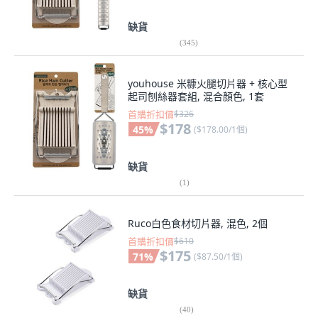
缺貨
(
345
)
youhouse 米糠火腿切片器 + 核心型
起司刨絲器套組, 混合顏色, 1套
首購折扣價
$326
$178
45
%
(
$178.00/1個
)
缺貨
(
1
)
Ruco白色食材切片器, 混色, 2個
首購折扣價
$610
$175
71
%
(
$87.50/1個
)
缺貨
(
40
)