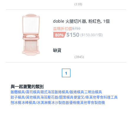
(
118
)
doble 火腿切片器, 粉紅色, 1個
首購折扣價
$759
$150
80
%
(
$150.00/1個
)
缺貨
(
3945
)
1
與一起瀏覽的類別
飯糰模具/壽司模具
韓式海苔飯捲模具/飯捲模具
三明治模具
餃子模具/其他模具
海苔壓花器/圖案模具
便當叉/串
其他零食料理工具
刨冰機
冰棒模具/冰淇淋機
冰沙製造器
優格機
其他零食製造機