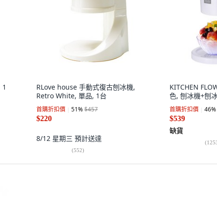
 1
RLove house 手動式復古刨冰機,
KITCHEN FL
Retro White, 單品, 1台
色, 刨冰機+刨冰
首購折扣價
51
%
$457
首購折扣價
46
%
$220
$539
缺貨
8/12 星期三
預計送達
(
125
(
552
)