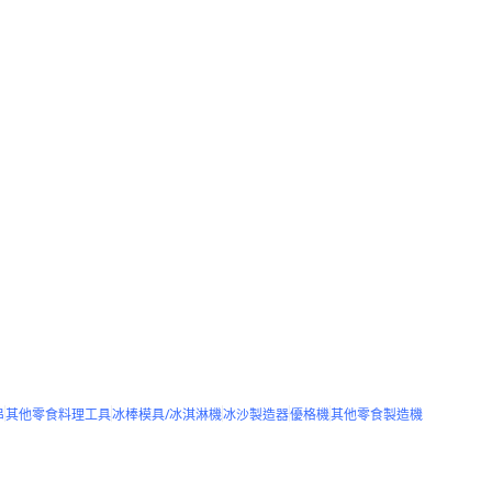
串
其他零食料理工具
冰棒模具/冰淇淋機
冰沙製造器
優格機
其他零食製造機