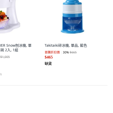
OWER Snow刨冰機, 單
Takitaiki碎冰機, 單品, 藍色
碗 2入, 1組
首購折扣價
30
%
$665
$1,005
$465
缺貨
3
)