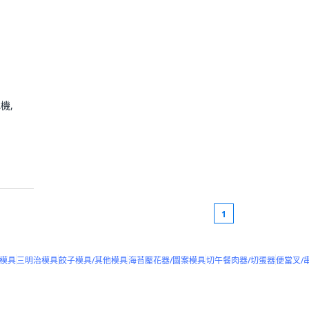
機,
1
捲模具
三明治模具
餃子模具/其他模具
海苔壓花器/圖案模具
切午餐肉器/切蛋器
便當叉/