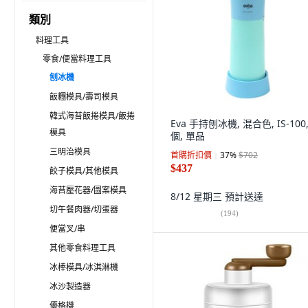
類別
料理工具
零食/便當料理工具
刨冰機
飯糰模具/壽司模具
韓式海苔飯捲模具/飯捲
Eva 手持刨冰機, 混合色, IS-100,
模具
個, 單品
三明治模具
首購折扣價
37
%
$702
$437
餃子模具/其他模具
海苔壓花器/圖案模具
8/12 星期三
預計送達
切午餐肉器/切蛋器
(
194
)
便當叉/串
其他零食料理工具
冰棒模具/冰淇淋機
冰沙製造器
優格機