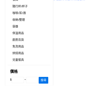
隨行杯/杯子
咖啡/茶/酒
收納/整理
容器
保溫用品
廚房百貨
免洗用品
烘焙用品
兒童餐具
價格
$
~
搜尋