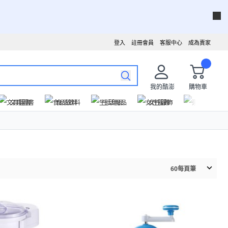
登入
註冊會員
客服中心
成為賣家
我的酷澎
購物車
文具圖書
食品飲料
生活用品
女性服飾
運動戶外
60
每頁筆