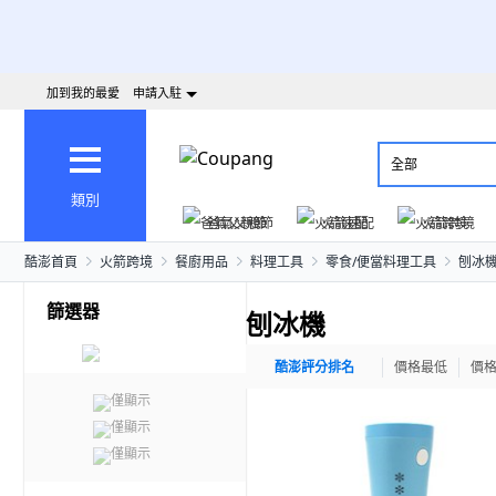
加到我的最愛
申請入駐
全部
類別
爸氣父親節
火箭速配
火箭跨境
酷澎首頁
火箭跨境
餐廚用品
料理工具
零食/便當料理工具
刨冰
篩選器
刨冰機
酷澎評分排名
價格最低
價
僅顯示
僅顯示
僅顯示