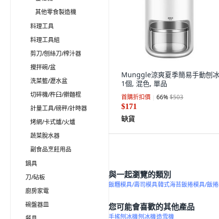
其他零食製造機
料理工具
料理工具組
剪刀/刨絲刀/榨汁器
攪拌碗/盆
Munggle涼爽夏季簡易手動刨冰
洗菜籃/瀝水盆
1個, 混色, 單品
切碎機/杵臼/擀麵棍
首購折扣價
66
%
$503
$171
計量工具/磅秤/計時器
缺貨
烤網/卡式爐/火爐
蔬菜脫水器
副食品烹飪用品
鍋具
與一起瀏覽的類別
刀/砧板
飯糰模具/壽司模具
韓式海苔飯捲模具/飯
廚房家電
碗盤器皿
您可能會喜歡的其他產品
手搖刨冰機
刨冰機
造雪機
餐具