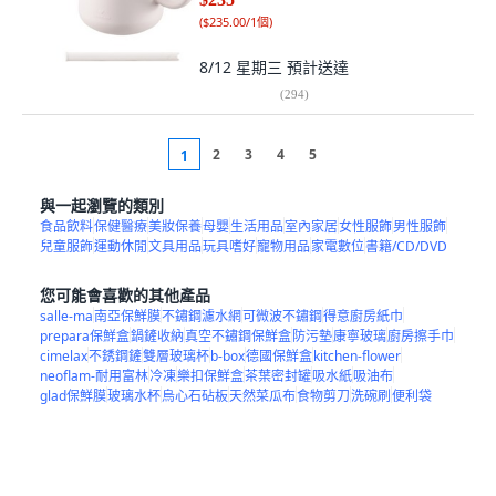
(
$235.00/1個
)
8/12 星期三
預計送達
(
294
)
2
3
4
5
1
與一起瀏覽的類別
食品飲料
保健醫療
美妝保養
母嬰
生活用品
室內家居
女性服飾
男性服飾
兒童服飾
運動休閒
文具用品
玩具嗜好
寵物用品
家電數位
書籍/CD/DVD
您可能會喜歡的其他產品
salle-ma
南亞保鮮膜
不鏽鋼濾水網
可微波不鏽鋼
得意廚房紙巾
prepara保鮮盒
鍋鏟收納
真空不鏽鋼保鮮盒
防污墊
康寧玻璃
廚房擦手巾
cimelax
不銹鋼鏟
雙層玻璃杯
b-box
德國保鮮盒
kitchen-flower
neoflam-耐用富林
冷凍
樂扣保鮮盒
茶葉密封罐
吸水紙
吸油布
glad保鮮膜
玻璃水杯
烏心石砧板
天然菜瓜布
食物剪刀
洗碗刷
便利袋