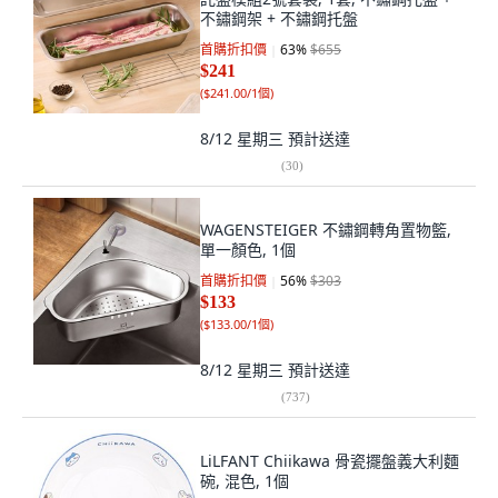
不鏽鋼架 + 不鏽鋼托盤
首購折扣價
63
%
$655
$241
(
$241.00/1個
)
8/12 星期三
預計送達
(
30
)
WAGENSTEIGER 不鏽鋼轉角置物籃,
單一顏色, 1個
首購折扣價
56
%
$303
$133
(
$133.00/1個
)
8/12 星期三
預計送達
(
737
)
LiLFANT Chiikawa 骨瓷擺盤義大利麵
碗, 混色, 1個