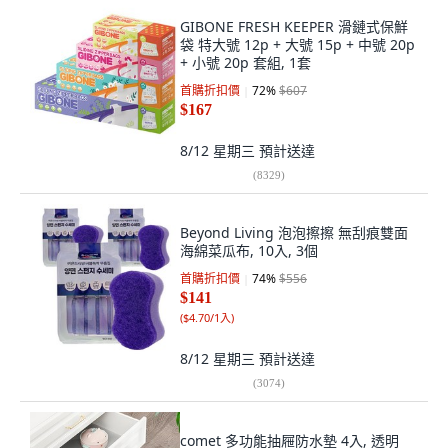
GIBONE FRESH KEEPER 滑鏈式保鮮
袋 特大號 12p + 大號 15p + 中號 20p
+ 小號 20p 套組, 1套
首購折扣價
72
%
$607
$167
8/12 星期三
預計送達
(
8329
)
Beyond Living 泡泡擦擦 無刮痕雙面
海綿菜瓜布, 10入, 3個
首購折扣價
74
%
$556
$141
(
$4.70/1入
)
8/12 星期三
預計送達
(
3074
)
comet 多功能抽屜防水墊 4入, 透明