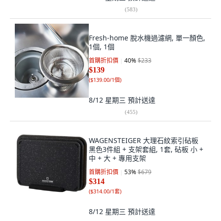
(
583
)
Fresh-home 脫水機過濾網, 單一顏色,
1個, 1個
首購折扣價
40
%
$233
$139
(
$139.00/1個
)
8/12 星期三
預計送達
(
455
)
WAGENSTEIGER 大理石紋索引砧板
黑色3件組 + 支架套組, 1套, 砧板 小 +
中 + 大 + 專用支架
首購折扣價
53
%
$679
$314
(
$314.00/1套
)
8/12 星期三
預計送達