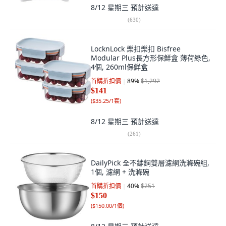
8/12 星期三
預計送達
(
630
)
LocknLock 樂扣樂扣 Bisfree
Modular Plus長方形保鮮盒 薄荷綠色,
4個, 260ml保鮮盒
首購折扣價
89
%
$1,292
$141
(
$35.25/1套
)
8/12 星期三
預計送達
(
261
)
DailyPick 全不鏽鋼雙層濾網洗滌碗組,
1個, 濾網 + 洗滌碗
首購折扣價
40
%
$251
$150
(
$150.00/1個
)