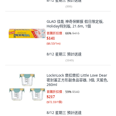
8/12 星期三
預計送達
(
999
)
GLAD 佳能 神奇保鮮膜 假日限定版,
Holiday特別版, 21.6m, 1個
首購折扣價
66
%
$415
$141
(
$6.53/1m
)
8/12 星期三
預計送達
(
5049
)
LocknLock 樂扣樂扣 Little Love Dear
密封蓋正方形副食品容器, 3個, 天藍色,
260ml
首購折扣價
59
%
$540
$217
(
$72.33/1個
)
8/12 星期三
預計送達