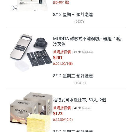
(
$0.40/1張
)
8/12 星期三
預計送達
(
2637
)
MUDITA 磁吸式不鏽鋼切片器組, 1套,
冷灰色
首購折扣價
80
%
$1,006
$201
(
$201.00/1個
)
8/12 星期三
預計送達
(
10814
)
抽取式可水洗抹布, 50入, 2個
首購折扣價
40
%
$208
$123
(
$12.30/10片
)
8/12 星期三
預計送達