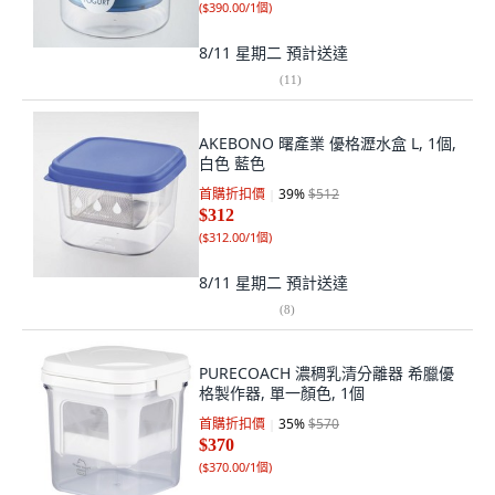
(
$390.00/1個
)
8/11 星期二
預計送達
(
11
)
AKEBONO 曙產業 優格瀝水盒 L, 1個,
白色 藍色
首購折扣價
39
%
$512
$312
(
$312.00/1個
)
8/11 星期二
預計送達
(
8
)
PURECOACH 濃稠乳清分離器 希臘優
格製作器, 單一顏色, 1個
首購折扣價
35
%
$570
$370
(
$370.00/1個
)