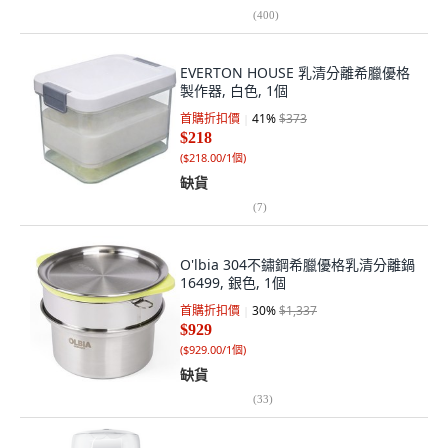
(
400
)
EVERTON HOUSE 乳清分離希臘優格
製作器, 白色, 1個
首購折扣價
41
%
$373
$218
(
$218.00/1個
)
缺貨
(
7
)
O'lbia 304不鏽鋼希臘優格乳清分離鍋
16499, 銀色, 1個
首購折扣價
30
%
$1,337
$929
(
$929.00/1個
)
缺貨
(
33
)