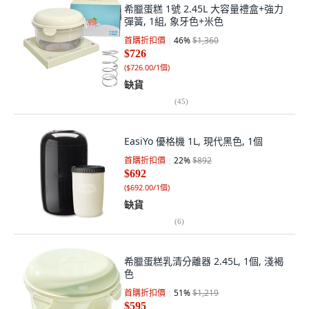
希臘蛋糕 1號 2.45L 大容量禮盒+強力
彈簧, 1組, 象牙色+米色
首購折扣價
46
%
$1,360
$726
(
$726.00/1個
)
缺貨
(
45
)
EasiYo 優格機 1L, 現代黑色, 1個
首購折扣價
22
%
$892
$692
(
$692.00/1個
)
缺貨
(
6
)
希臘蛋糕乳清分離器 2.45L, 1個, 淺褐
色
首購折扣價
51
%
$1,219
$595