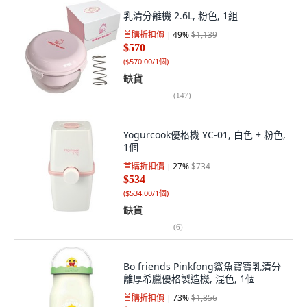
乳清分離機 2.6L, 粉色, 1組
首購折扣價
49
%
$1,139
$570
(
$570.00/1個
)
缺貨
(
147
)
Yogurcook優格機 YC-01, 白色 + 粉色,
1個
首購折扣價
27
%
$734
$534
(
$534.00/1個
)
缺貨
(
6
)
Bo friends Pinkfong鯊魚寶寶乳清分
離厚希臘優格製造機, 混色, 1個
首購折扣價
73
%
$1,856