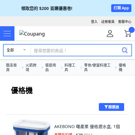
領取您的
$200
首購優惠卷!
打開 App
登入
註冊會員
客服中心
全部
酷澎首
火箭跨
餐廚用
料理工
零食/便當料理工
優格
頁
境
品
具
具
機
優格機
篩選器
AKEBONO 曙產業 優格瀝水盒, 1個
首購折扣價
62
%
$564