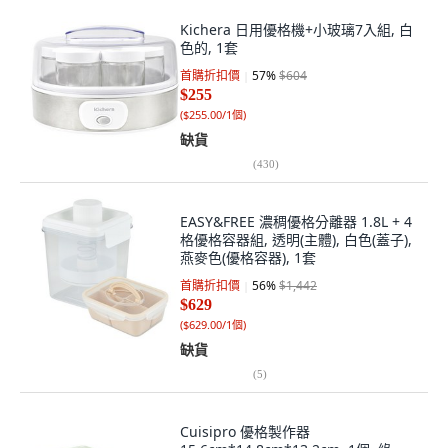
Kichera 日用優格機+小玻璃7入組, 白
色的, 1套
首購折扣價
57
%
$604
$255
(
$255.00/1個
)
缺貨
(
430
)
EASY&FREE 濃稠優格分離器 1.8L + 4
格優格容器組, 透明(主體), 白色(蓋子),
燕麥色(優格容器), 1套
首購折扣價
56
%
$1,442
$629
(
$629.00/1個
)
缺貨
(
5
)
Cuisipro 優格製作器