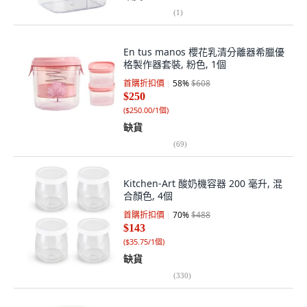
(
1
)
En tus manos 櫻花乳清分離器希臘優
格製作器套裝, 粉色, 1個
首購折扣價
58
%
$608
$250
(
$250.00/1個
)
缺貨
(
69
)
Kitchen-Art 酸奶機容器 200 毫升, 混
合顏色, 4個
首購折扣價
70
%
$488
$143
(
$35.75/1個
)
缺貨
(
330
)