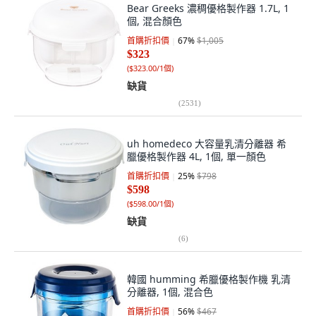
Bear Greeks 濃稠優格製作器 1.7L, 1
個, 混合顏色
首購折扣價
67
%
$1,005
$323
(
$323.00/1個
)
缺貨
(
2531
)
uh homedeco 大容量乳清分離器 希
臘優格製作器 4L, 1個, 單一顏色
首購折扣價
25
%
$798
$598
(
$598.00/1個
)
缺貨
(
6
)
韓國 humming 希臘優格製作機 乳清
分離器, 1個, 混合色
首購折扣價
56
%
$467