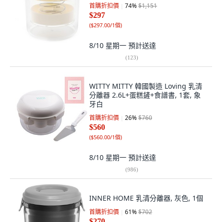
首購折扣價
74
%
$1,151
$297
(
$297.00/1個
)
8/10 星期一
預計送達
(
123
)
WITTY MITTY 韓國製造 Loving 乳清
分離器 2.6L+蛋糕鏟+食譜書, 1套, 象
牙白
首購折扣價
26
%
$760
$560
(
$560.00/1個
)
8/10 星期一
預計送達
(
986
)
INNER HOME 乳清分離器, 灰色, 1個
首購折扣價
61
%
$702
$270