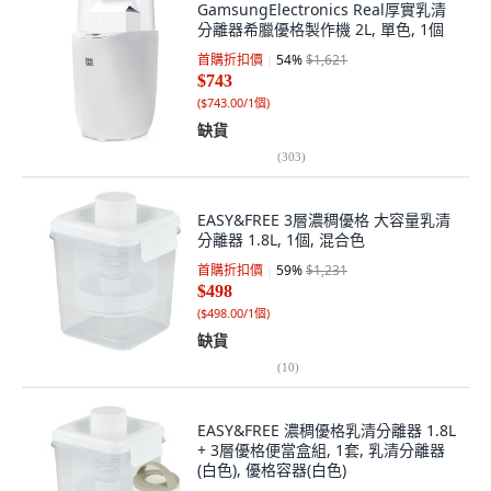
GamsungElectronics Real厚實乳清
分離器希臘優格製作機 2L, 單色, 1個
首購折扣價
54
%
$1,621
$743
(
$743.00/1個
)
缺貨
(
303
)
EASY&FREE 3層濃稠優格 大容量乳清
分離器 1.8L, 1個, 混合色
首購折扣價
59
%
$1,231
$498
(
$498.00/1個
)
缺貨
(
10
)
EASY&FREE 濃稠優格乳清分離器 1.8L
+ 3層優格便當盒組, 1套, 乳清分離器
(白色), 優格容器(白色)