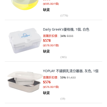
(
$595.00/1個
)
缺貨
(
1776
)
Daily Greek's優格機, 1個, 白色
首購折扣價
34
%
$888
$578
(
$578.00/1個
)
缺貨
(
365
)
YOPLAY 不鏽鋼乳清分離器, 灰色, 1個
首購折扣價
59
%
$1,433
$576
(
$576.00/1個
)
缺貨
(
19
)