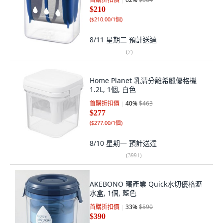
$210
(
$210.00/1個
)
8/11 星期二
預計送達
(
7
)
Home Planet 乳清分離希臘優格機
1.2L, 1個, 白色
首購折扣價
40
%
$463
$277
(
$277.00/1個
)
8/10 星期一
預計送達
(
3991
)
AKEBONO 曙產業 Quick水切優格瀝
水盒, 1個, 藍色
首購折扣價
33
%
$590
$390