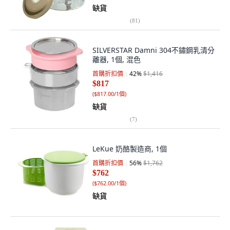
缺貨
(
81
)
SILVERSTAR Damni 304不鏽鋼乳清分
離器, 1個, 混色
首購折扣價
42
%
$1,416
$817
(
$817.00/1個
)
缺貨
(
7
)
LeKue 奶酪製造商, 1個
首購折扣價
56
%
$1,762
$762
(
$762.00/1個
)
缺貨