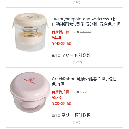
(
210
)
Twentyonepointone Addcross 1秒
自動神奇脫水器 乳清分離, 混合色, 1個
首購折扣價
63
%
$1,213
$446
(
$446.00/1個
)
8/10 星期一
預計送達
(
2722
)
GreekRabbit 乳清分離器 2.6L, 粉紅
色, 1個
首購折扣價
30
%
$770
$533
(
$533.00/1個
)
8/10 星期一
預計送達
(
228
)