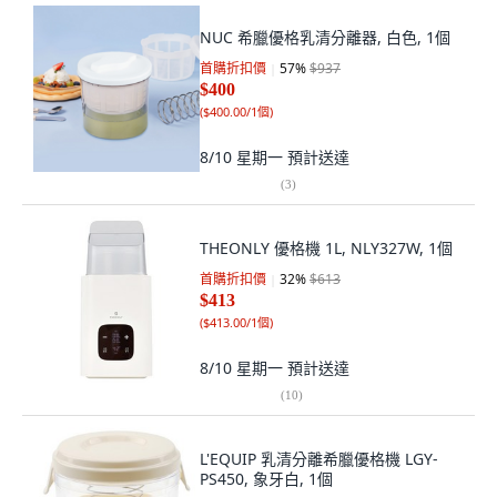
NUC 希臘優格乳清分離器, 白色, 1個
首購折扣價
57
%
$937
$400
(
$400.00/1個
)
8/10 星期一
預計送達
(
3
)
THEONLY 優格機 1L, NLY327W, 1個
首購折扣價
32
%
$613
$413
(
$413.00/1個
)
8/10 星期一
預計送達
(
10
)
L'EQUIP 乳清分離希臘優格機 LGY-
PS450, 象牙白, 1個