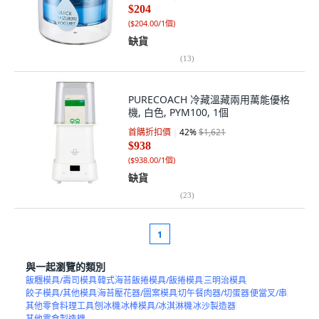
$204
(
$204.00/1個
)
缺貨
(
13
)
PURECOACH 冷藏溫藏兩用萬能優格
機, 白色, PYM100, 1個
首購折扣價
42
%
$1,621
$938
(
$938.00/1個
)
缺貨
(
23
)
1
與一起瀏覽的類別
飯糰模具/壽司模具
韓式海苔飯捲模具/飯捲模具
三明治模具
餃子模具/其他模具
海苔壓花器/圖案模具
切午餐肉器/切蛋器
便當叉/串
其他零食料理工具
刨冰機
冰棒模具/冰淇淋機
冰沙製造器
其他零食製造機