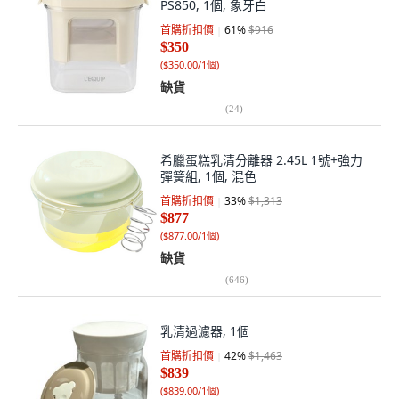
PS850, 1個, 象牙白
首購折扣價
61
%
$916
$350
(
$350.00/1個
)
缺貨
(
24
)
希臘蛋糕乳清分離器 2.45L 1號+強力
彈簧組, 1個, 混色
首購折扣價
33
%
$1,313
$877
(
$877.00/1個
)
缺貨
(
646
)
乳清過濾器, 1個
首購折扣價
42
%
$1,463
$839
(
$839.00/1個
)