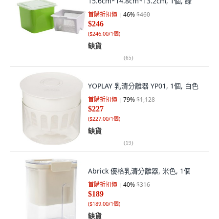
15.6cm*14.8cm*13.2cm, 1個, 綠
首購折扣價
46
%
$460
$246
(
$246.00/1個
)
缺貨
(
65
)
YOPLAY 乳清分離器 YP01, 1個, 白色
首購折扣價
79
%
$1,128
$227
(
$227.00/1個
)
缺貨
(
19
)
Abrick 優格乳清分離器, 米色, 1個
首購折扣價
40
%
$316
$189
(
$189.00/1個
)
缺貨