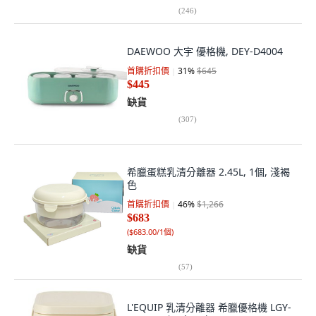
(
246
)
DAEWOO 大宇 優格機, DEY-D4004
首購折扣價
31
%
$645
$445
缺貨
(
307
)
希臘蛋糕乳清分離器 2.45L, 1個, 淺褐
色
首購折扣價
46
%
$1,266
$683
(
$683.00/1個
)
缺貨
(
57
)
L'EQUIP 乳清分離器 希臘優格機 LGY-