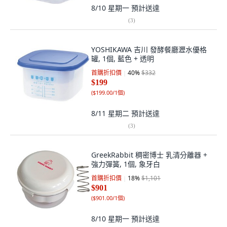
8/10 星期一
預計送達
(
3
)
YOSHIKAWA 吉川 發酵餐廳瀝水優格
罐, 1個, 藍色 + 透明
首購折扣價
40
%
$332
$199
(
$199.00/1個
)
8/11 星期二
預計送達
(
3
)
GreekRabbit 稠密博士 乳清分離器 +
強力彈簧, 1個, 象牙白
首購折扣價
18
%
$1,101
$901
(
$901.00/1個
)
8/10 星期一
預計送達