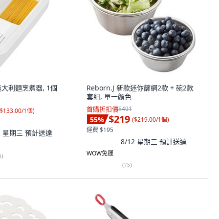
義大利麵烹煮器, 1個
Reborn.J 新款迷你篩網2款 + 碗2款
套組, 單一顏色
首購折扣價
$491
$133.00/1個
)
$219
55
%
(
$219.00/1個
)
運費 $195
12 星期三
預計送達
8/12 星期三
預計送達
WOW免運
5
)
(
75
)