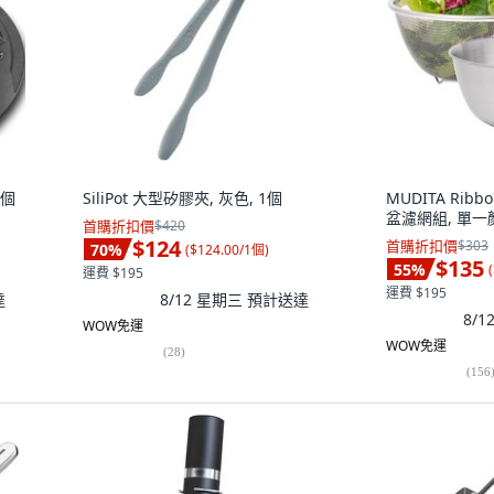
1個
SiliPot 大型矽膠夾, 灰色, 1個
MUDITA Rib
盆濾網組, 單一顏
首購折扣價
$420
$124
首購折扣價
$303
70
%
(
$124.00/1個
)
$135
55
%
(
運費 $195
運費 $195
達
8/12 星期三
預計送達
8/
WOW免運
WOW免運
(
28
)
(
156