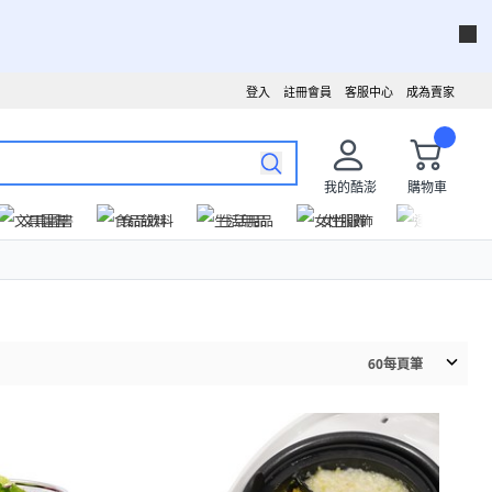
登入
註冊會員
客服中心
成為賣家
我的酷澎
購物車
文具圖書
食品飲料
生活用品
女性服飾
運動戶外
60
每頁筆