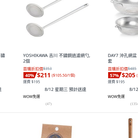
不鏽
YOSHIKAWA 吉川 不鏽鋼過濾網勺,
DAY7 沖孔網盆 
2個
套
首購折扣價
$353
首購折扣價
$485
$211
$205
40
%
57
%
(
$105.50/1個
)
(
運費 $195
運費 $195
達
8/12 星期三
預計送達
8/
WOW免運
WOW免運
(
47
)
(
135