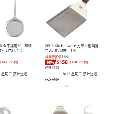
ER 全不鏽鋼304 超細
ZEUS Kitchenware 方形木柄鍋鏟
勺 2件組, 1套
特大, 混合顏色, 1個
首購折扣價
$498
$158
68
%
$184.00/1個
)
(
$158.00/1個
)
運費 $195
12 星期三
預計送達
8/12 星期三
預計送達
WOW免運
(
62
)