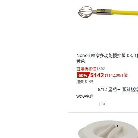
Nonoji 味噌多功能攪拌棒 08, 1
黃色
首購折扣價
$362
$142
60
%
(
$142.00/1個
)
運費 $195
8/12 星期三
預計送
WOW免運
(
13
)