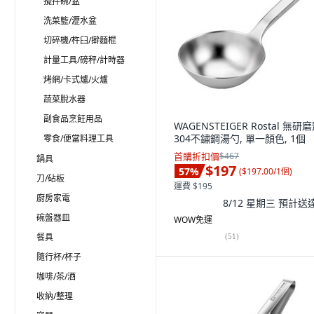
攪拌碗/盆
洗菜籃/瀝水盆
切碎機/杵臼/擀麵棍
計量工具/磅秤/計時器
烤網/卡式爐/火爐
蔬菜脫水器
副食品烹飪用品
WAGENSTEIGER Rostal 無研
304不鏽鋼湯勺, 單一顏色, 1個
零食/便當料理工具
首購折扣價
$467
鍋具
$197
57
%
(
$197.00/1個
)
刀/砧板
運費 $195
廚房家電
8/12 星期三
預計送
碗盤器皿
WOW免運
餐具
(
51
)
隨行杯/杯子
咖啡/茶/酒
收納/整理