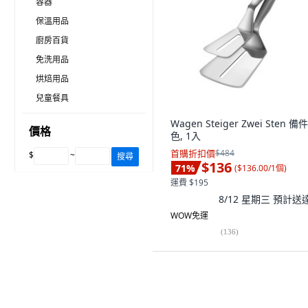
容器
保溫用品
廚房百貨
免洗用品
烘焙用品
兒童餐具
Wagen Steiger Zwei Sten 備件
價格
色, 1入
首購折扣價
$484
$
~
搜尋
$136
71
%
(
$136.00/1個
)
運費 $195
8/12 星期三
預計送
WOW免運
(
136
)