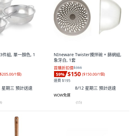
3件組, 單一顏色, 1
NIneware Twister攪拌碗 + 篩網組,
象牙白, 1套
首購折扣價
$366
$150
59
%
$205.00/1個
)
(
$150.00/1個
)
運費 $195
12 星期三
預計送達
8/12 星期三
預計送達
WOW免運
4
)
(
15
)