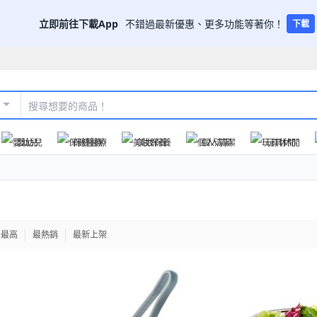
立即前往下載App
不錯過最新優惠、更多功能等著你！
下載
嬰幼兒
保健醫療
美妝保養
個人清潔
玩具休閒
格最高
最熱銷
最新上架