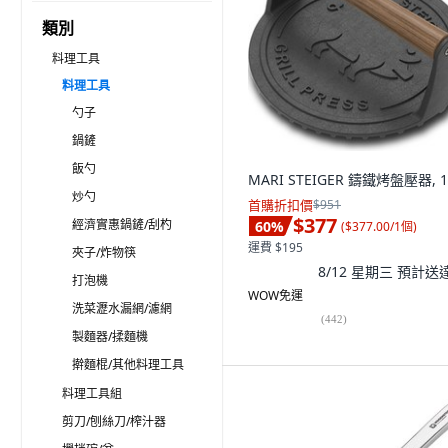
類別
料理工具
料理工具
勺子
鍋鏟
飯勺
MARI STEIGER 鑄鐵烤盤壓器, 
炒勺
首購折扣價
$951
$377
經濟實惠鍋鏟/刮杓
60
%
(
$377.00/1個
)
運費 $195
夾子/炸物筷
8/12 星期三
預計送
打泡機
WOW免運
洗菜瀝水漏網/濾網
(
442
)
製麵器/揉麵機
擀麵棍/其他料理工具
料理工具組
剪刀/刨絲刀/榨汁器