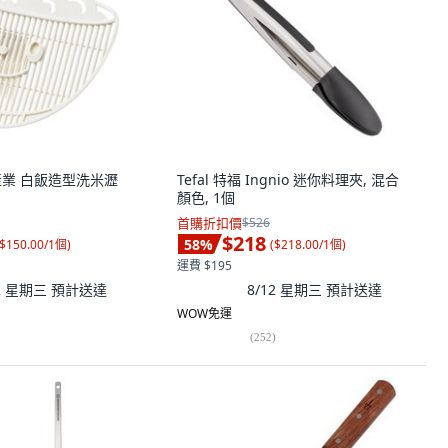
曙產業 白飯造型洗米瀝
Tefal 特福 Ingnio 迷你料理夾, 混合
顏色, 1個
首購折扣價
$526
$218
58
%
$150.00/1個
)
(
$218.00/1個
)
運費 $195
12 星期三
預計送達
8/12 星期三
預計送達
WOW免運
(
252
)