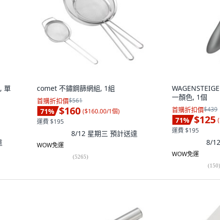
, 單
comet 不鏽鋼篩網組, 1組
WAGENSTEIGE
一顏色, 1個
首購折扣價
$561
$160
首購折扣價
$439
71
%
(
$160.00/1個
)
$125
71
%
(
運費 $195
運費 $195
8/12 星期三
預計送達
達
8/
WOW免運
WOW免運
(
5265
)
(
150