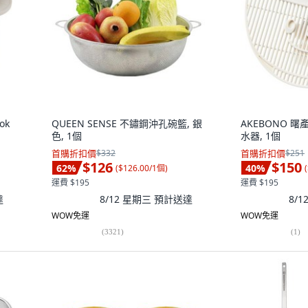
ok
QUEEN SENSE 不鏽鋼沖孔碗籃, 銀
AKEBONO 
色, 1個
水器, 1個
首購折扣價
$332
首購折扣價
$251
$126
$150
62
%
40
%
(
$126.00/1個
)
(
運費 $195
運費 $195
達
8/12 星期三
預計送達
8/
WOW免運
WOW免運
(
3321
)
(
1
)