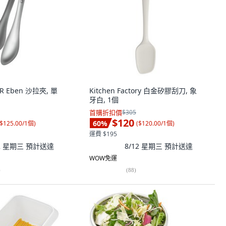
R Eben 沙拉夾, 單
Kitchen Factory 白金矽膠刮刀, 象
牙白, 1個
首購折扣價
$305
$120
60
%
$125.00/1個
)
(
$120.00/1個
)
運費 $195
12 星期三
預計送達
8/12 星期三
預計送達
WOW免運
)
(
88
)