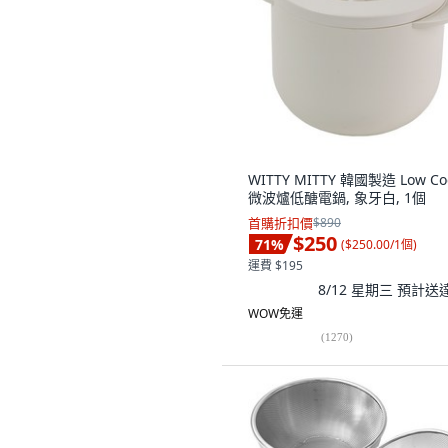
WITTY MITTY 韓國製造 Low Co
微波爐低醣電鍋, 象牙白, 1個
首購折扣價
$890
$250
71
%
(
$250.00/1個
)
運費 $195
8/12 星期三
預計送
WOW免運
(
1270
)