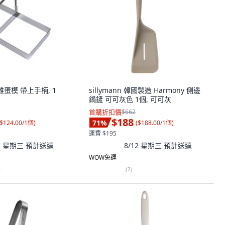
格雞蛋模 帶上手柄, 1
sillymann 韓國製造 Harmony 側邊
鍋鏟 可可灰色 1個, 可可灰
首購折扣價
$662
$188
71
%
$124.00/1個
)
(
$188.00/1個
)
運費 $195
12 星期三
預計送達
8/12 星期三
預計送達
WOW免運
)
(
2
)