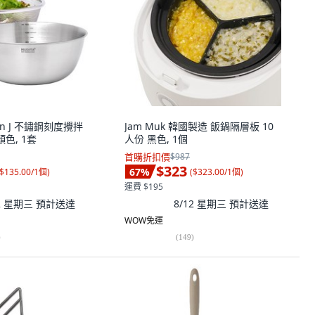
bon J 不鏽鋼刻度攪拌
Jam Muk 韓國製造 飯鍋隔層板 10
色, 1套
人份 黑色, 1個
首購折扣價
$987
$323
67
%
$135.00/1個
)
(
$323.00/1個
)
運費 $195
12 星期三
預計送達
8/12 星期三
預計送達
WOW免運
)
(
149
)