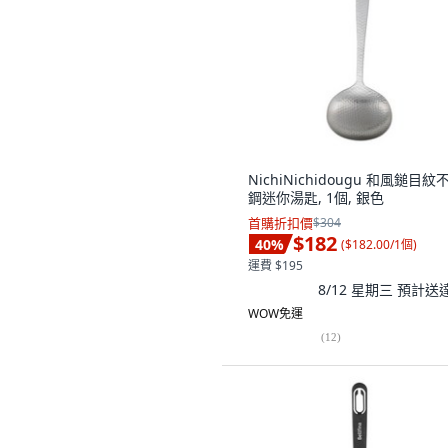
NichiNichidougu 和風鎚目紋
鋼迷你湯匙, 1個, 銀色
首購折扣價
$304
$182
40
%
(
$182.00/1個
)
運費 $195
8/12 星期三
預計送
WOW免運
(
12
)