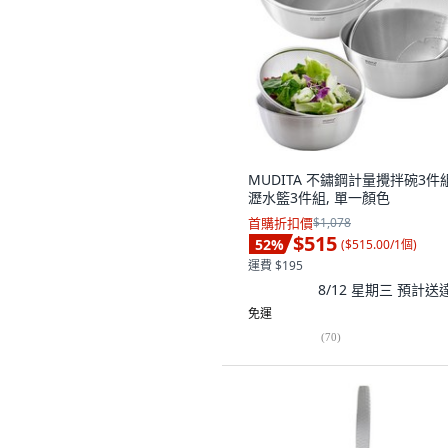
MUDITA 不鏽鋼計量攪拌碗3件組
瀝水籃3件組, 單一顏色
首購折扣價
$1,078
$515
52
%
(
$515.00/1個
)
運費 $195
8/12 星期三
預計送
免運
(
70
)