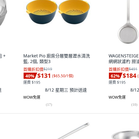
 +
Market Pio 廚房分層雙層瀝水清洗
WAGENSTEIG
籃, 2個, 類型3
網網狀濾杓 撈油
首購折扣價
$219
首購折扣價
$491
$131
$184
40
%
62
%
(
$65.50/1個
)
(
運費 $195
運費 $195
達
8/12 星期三
預計送達
8/
WOW免運
WOW免運
(
17
)
(
10
)