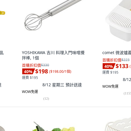
個,
YOSHIKAWA 吉川 料理入門味噌攪
comet 微波爐
拌棒, 1個
首購折扣價
$223
$133
首購折扣價
$330
40
%
(
$198
40
%
(
$198.00/1個
)
運費 $195
運費 $195
8/
達
8/12 星期三
預計送達
WOW免運
WOW免運
(
115
(
12
)