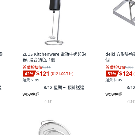
磨劑
ZEUS Kitchenware 電動牛奶起泡
delki 方形雙
器, 混合顏色, 1個
個
首購折扣價
$211
首購折扣價
$265
$121
$124
42
%
53
%
(
$121.00/1個
)
(
運費 $195
運費 $195
達
8/12 星期三
預計送達
8/
WOW免運
WOW免運
(
438
)
(
434