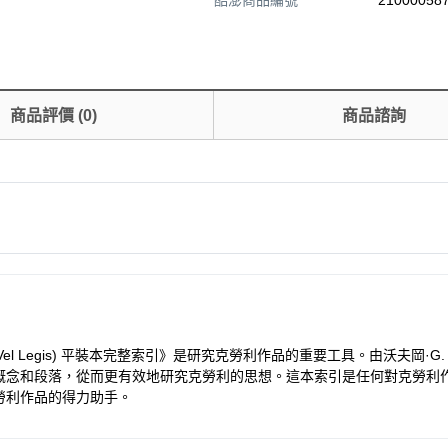
酷澎商品編號
210000587
商品評價
(
0
)
商品諮詢
(Liber Al Vel Legis) 平裝本完整索引》是研究克勞利作品的重要工具
概念和段落，從而更有效地研究克勞利的思想。這本索引是任何對克勞利
勞利作品的得力助手。