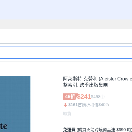
阿萊斯特·克勞利 (Aleister Crowle
整索引, 跨季出版集團
$241
49折
$498
$161
$402
首購折扣價
缺貨
免運費
(購買火箭跨境商品達 $690 時