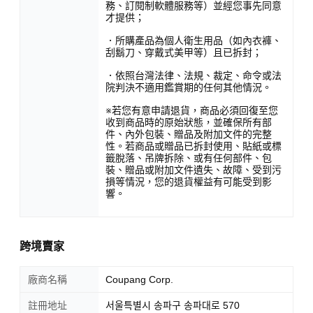
務、訂閱制軟體服務等）並經您事先同意
才提供；
．所購產品為個人衛生用品（如內衣褲、
刮鬍刀、穿戴式美甲等）且已拆封；
．依照台灣法律、法規、裁定、命令或法
院判決不適用鑑賞期的任何其他情況。
※若您有意申請退貨，商品必須回復至您
收到商品時的原始狀態，並確保所有部
件、內外包裝、贈品及附加文件的完整
性。若商品或贈品已拆封使用、貼紙或標
籤脫落、吊牌拆除、或有任何部件、包
裝、贈品或附加文件遺失、故障、受到污
損等情況，您的退貨權益有可能受到影
響。
跨境賣家
廠商名稱
Coupang Corp.
註冊地址
서울특별시 송파구 송파대로 570