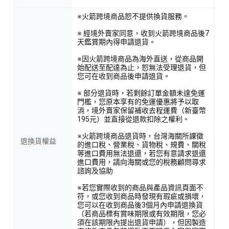
※火箭跨境商品恕不提供換貨服務。
※ 經境外賣家同意，收到火箭跨境商品後7
天鑑賞期內得申請退貨。
※因火箭跨境商品為海外直送，從商品開
始配送至配達為止，恕無法受理退貨，但
您可在收到商品後申請退貨。
※ 部分退貨時，若剩餘訂單金額未達免運
門檻，您原本享有的免運優惠將予以取
消，境外賣家保留補收去程運費（新臺幣
195元）並直接從退款扣除之權利。
※火箭跨境商品退貨時，台灣海關所課徵
退換貨權益
的進口稅、營業稅、貨物稅、規費、關稅
等進口費用無法退還，若您有意請求退還
進口費用，請向海關或您的稅務顧問尋求
諮詢及協助
※若您實際收到的商品與產品資訊頁面不
符，或您收到商品時發現有瑕疵或損壞，
您可以在收到商品後3個月內申請退換貨
（若商品標有賞味期限或有效期限，您必
須在該期限內提出退貨申請），但因製造