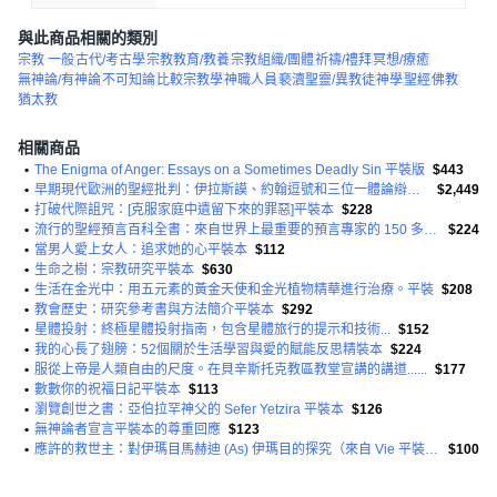
與此商品相關的類別
宗教 一般
古代/考古學
宗教教育/教養
宗教組織/團體
祈禱/禮拜
冥想/療癒
無神論/有神論
不可知論
比較宗教學
神職人員
褻瀆聖靈/異教徒
神學
聖經
佛教
猶太教
相關商品
•
The Enigma of Anger: Essays on a Sometimes Deadly Sin 平裝版
$443
•
早期現代歐洲的聖經批判：伊拉斯謨、約翰逗號和三位一體論辯論精裝本
$2,449
•
打破代際詛咒：[克服家庭中遺留下來的罪惡]平裝本
$228
•
流行的聖經預言百科全書：來自世界上最重要的預言專家的 150 多個主題平裝本
$224
•
當男人愛上女人：追求她的心平裝本
$112
•
生命之樹：宗教研究平裝本
$630
•
生活在金光中：用五元素的黃金天使和金光植物精華進行治療。平裝
$208
•
教會歷史：研究參考書與方法簡介平裝本
$292
•
星體投射：終極星體投射指南，包含星體旅行的提示和技術...
$152
•
我的心長了翅膀：52個關於生活學習與愛的賦能反思精裝本
$224
•
服從上帝是人類自由的尺度。在貝辛斯托克教區教堂宣講的講道......
$177
•
數數你的祝福日記平裝本
$113
•
瀏覽創世之書：亞伯拉罕神父的 Sefer Yetzira 平裝本
$126
•
無神論者宣言平裝本的尊重回應
$123
•
應許的救世主：對伊瑪目馬赫迪 (As) 伊瑪目的探究（來自 Vie 平裝本）
$100