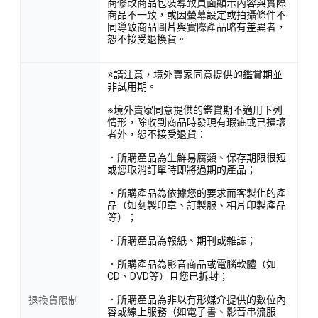
商修改商品包裝導致頁面顯示內容與實際
商品不一致，或因螢幕設定或拍攝條件不
同導致商品圖片與實際產品略有差異者，
恕不接受退換貨。
※請注意，境外賣家同意提供的鑑賞期並
非試用期。
※境外賣家同意提供的鑑賞期不適用下列
情形，除收到商品時發現有瑕疵或已損壞
者外，恕不接受退貨：
．所購產品為生鮮易腐類、保存期限很短
或您取消訂單時即將過期的產品；
．所購產品為依據您的要求而客製化的產
品（如刻製印章、訂製服、相片印製產品
等）；
．所購產品為報紙、期刊或雜誌；
．所購產品為影音商品或電腦軟體（如
CD、DVD等）且您已拆封；
．所購產品為非以有形媒介提供的數位內
退換貨限制
容或線上服務（如電子書、影音串流服