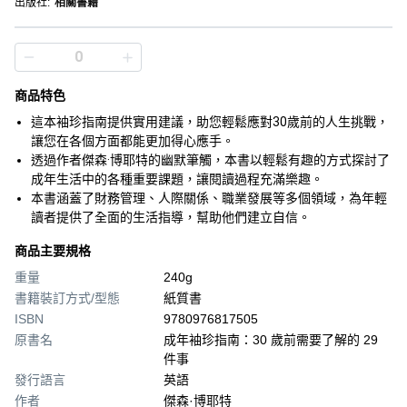
出版社
:
相關書籍
商品特色
這本袖珍指南提供實用建議，助您輕鬆應對30歲前的人生挑戰，
讓您在各個方面都能更加得心應手。
透過作者傑森·博耶特的幽默筆觸，本書以輕鬆有趣的方式探討了
成年生活中的各種重要課題，讓閱讀過程充滿樂趣。
本書涵蓋了財務管理、人際關係、職業發展等多個領域，為年輕
讀者提供了全面的生活指導，幫助他們建立自信。
商品主要規格
重量
240g
書籍裝訂方式/型態
紙質書
ISBN
9780976817505
原書名
成年袖珍指南：30 歲前需要了解的 29
件事
發行語言
英語
作者
傑森·博耶特