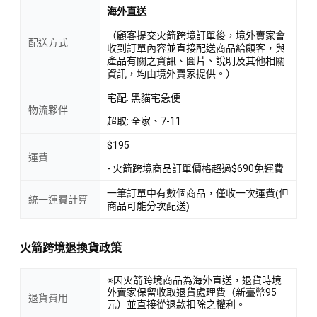
海外直送
（顧客提交火箭跨境訂單後，境外賣家會
配送方式
收到訂單內容並直接配送商品給顧客，與
產品有關之資訊、圖片、說明及其他相關
資訊，均由境外賣家提供。）
宅配: 黑貓宅急便
物流夥伴
超取: 全家、7-11
$195
運費
- 火箭跨境商品訂單價格超過$690免運費
一筆訂單中有數個商品，僅收一次運費(但
統一運費計算
商品可能分次配送)
火箭跨境退換貨政策
※因火箭跨境商品為海外直送，退貨時境
外賣家保留收取退貨處理費（新臺幣95
退貨費用
元）並直接從退款扣除之權利。