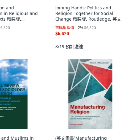
ion and
Joining Hands: Politics and
 in Religious and
Religion Together for Social
texts 精裝版,
Change 精裝版, Routledge, 英文
語
$6,820
首購折扣價
2
%
$6,820
$6,620
8/19
預計送達
and Muslims in
(英文圖書)Manufacturing