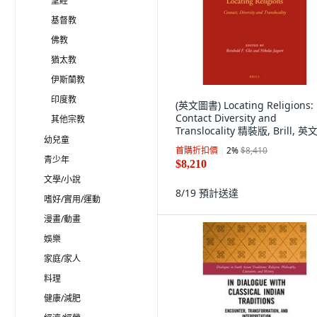
聖經
基督教
佛教
猶太教
伊斯蘭教
印度教
(英文圖書) Locating Religions:
Contact Diversity and
其他宗教
Translocality 精裝版, Brill, 英
幼兒童
首購折扣價
2
%
$8,410
青少年
$8,210
文學/小說
8/19
預計送達
嗜好/實用/運動
漫畫/動畫
娛樂
家庭/家人
料理
健康/減肥