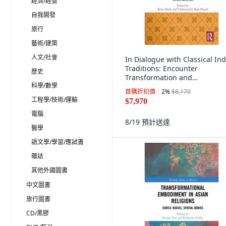
經濟/經營
自我開發
旅行
藝術/建築
人文/社會
In Dialogue with Classical In
Traditions: Encounter
歷史
Transformation and
科學/數學
Interpretation 精裝版, Routled
首購折扣價
2
%
$8,170
英文
工程學/技術/運輸
$7,970
電腦
8/19
預計送達
醫學
語文學/學習/應試書
雜誌
其他外國圖書
中文圖書
旅行圖書
CD/黑膠