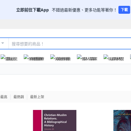
立即前往下載App
不錯過最新優惠、更多功能等著你！
下載
嬰幼兒
保健醫療
美妝保養
個人清潔
玩具休閒
格最高
最熱銷
最新上架