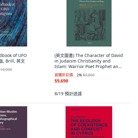
book of UFO
(英文圖書) The Character of David
, Brill, 英文
in Judaism Christianity and
Islam: Warrior Poet Prophet and
$10,000
King 精裝版, Brill, 英文
首購折扣價
2
%
$9,890
$9,690
8/19
預計送達