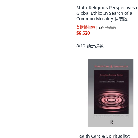
Multi-Religious Perspectives 
Global Ethic: In Search of a
Common Morality 精裝版,
Routledge, 英文
首購折扣價
2
%
$6,820
$6,620
8/19
預計送達
Health Care & Spirituality: