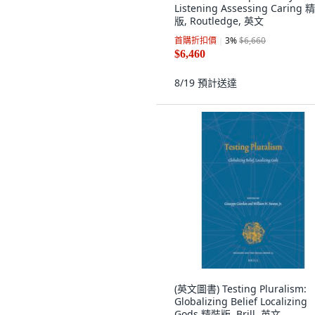
Listening Assessing Caring 
版, Routledge, 英文
首購折扣價
3
%
$6,660
$6,460
8/19
預計送達
(英文圖書) Testing Pluralism:
Globalizing Belief Localizing
Gods 精裝版, Brill, 英文