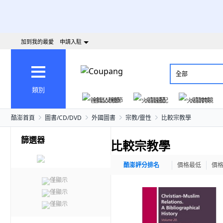
加到我的最愛
申請入駐
全部
類別
爸氣父親節
火箭速配
火箭跨境
酷澎首頁
圖書/CD/DVD
外國圖書
宗教/靈性
比較宗教學
篩選器
比較宗教學
酷澎評分排名
價格最低
價
僅顯示
僅顯示
僅顯示