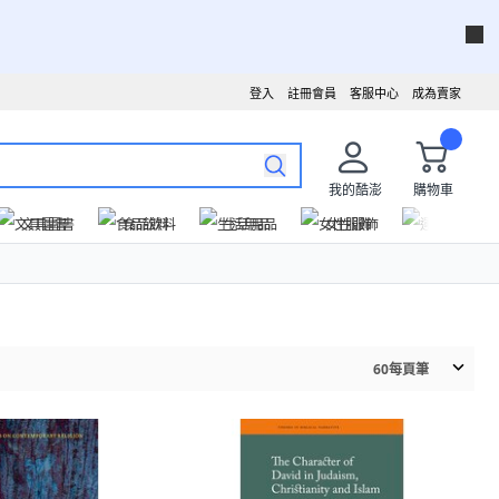
登入
註冊會員
客服中心
成為賣家
我的酷澎
購物車
文具圖書
食品飲料
生活用品
女性服飾
運動戶外
60
每頁筆