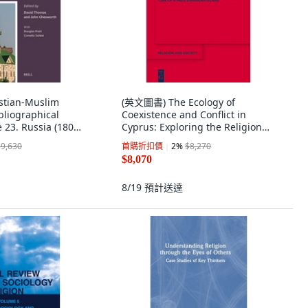
tian-Muslim
(英文圖書) The Ecology of
ibliographical
Coexistence and Conflict in
 23. Russia (1800-
Cyprus: Exploring the Religion
ll, 英文
Nature and Cultur... 精裝版, de
$9,630
首購折扣價
2
%
$8,270
Gruyter, 英文
$8,070
8/19
預計送達