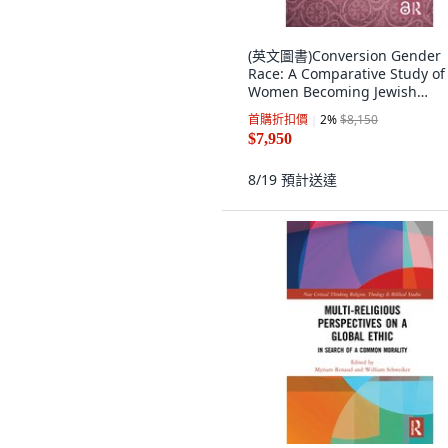
(英文圖書)Conversion Gender
Race: A Comparative Study of
Women Becoming Jewish
Christia... 精裝版, Routledge
首購折扣價
2
%
$8,150
$7,950
8/19
預計送達