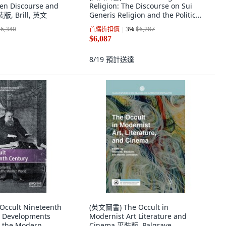
en Discourse and
Religion: The Discourse on Sui
裝版, Brill, 英文
Generis Religion and the Politics
o... 精裝版, Oxford University
$6,340
首購折扣價
3
%
$6,287
Press, 英文
$6,087
8/19
預計送達
ccult Nineteenth
(英文圖書) The Occult in
s Developments
Modernist Art Literature and
n the Modern
Cinema 平裝版, Palgrave