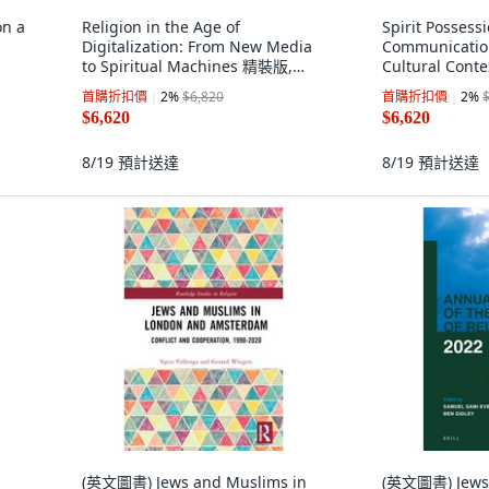
on a
Religion in the Age of
Spirit Possess
Digitalization: From New Media
Communication
to Spiritual Machines 精裝版,
Cultural Con
Routledge, 英文
Routledge, 英
首購折扣價
2
%
$6,820
首購折扣價
2
%
$6,620
$6,620
8/19
預計送達
8/19
預計送達
(英文圖書) Jews and Muslims in
(英文圖書) Jews 