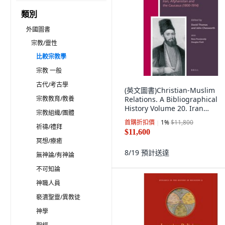
類別
外國圖書
宗教/靈性
比較宗教學
宗教 一般
古代/考古學
(英文圖書)Christian-Muslim
宗教教育/教養
Relations. A Bibliographical
History Volume 20. Iran
宗教組織/團體
Afghanist... 精裝版, Brill, 英文
首購折扣價
1
%
$11,800
祈禱/禮拜
$11,600
冥想/療癒
8/19
預計送達
無神論/有神論
不可知論
神職人員
褻瀆聖靈/異教徒
神學