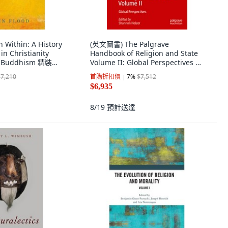
Within: A History
(英文圖書) The Palgrave
in Christianity
Handbook of Religion and State
d Buddhism 精裝版,
Volume II: Global Perspectives 精
ity Press (UK), 英
裝版, Palgrave MacMillan, 英文
$7,210
首購折扣價
7
%
$7,512
$6,935
8/19
預計送達