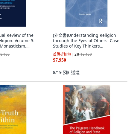
l Review of the
(外文書)Understanding Religion
eligion: Volume 5:
through the Eyes of Others: Case
 Monasticism.
Studies of Key Thinkers
.. 精裝版, Brill, 英文
Hardcover, Routledge, English
$8,160
首購折扣價
2
%
$8,150
$7,950
8/19
預計送達