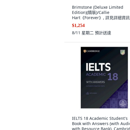
Brimstone (Deluxe Limited
Edition)(精裝)/Callie
Hart《Forever》, 詳見詳細資訊
$1,254
8/11 星期二
預計送達
IELTS 18 Academic Student's
Book with Answers (with Audi
with Resource Bank), Cambri