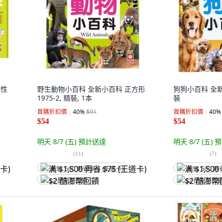
磁性
野生動物小百科 全新小百科 正方形
狗狗小百科 全新
1975-2, 精裝, 1本
裝
首購折扣價
40
%
$91
首購折扣價
40
%
$54
$54
明天 8/7 (五)
預計送達
明天 8/7 (五)
預
(
11
)
(
7
)
满 $1,500 再省 $75 (王道卡)
满 $1,500 再
$2 酷澎幣回饋
$2 酷澎幣回