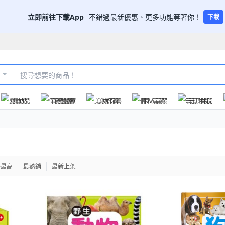
立即前往下載App
不錯過最新優惠、更多功能等著你！
下載
嬰幼兒
保健醫療
美妝保養
個人清潔
玩具休閒
格最高
最熱銷
最新上架