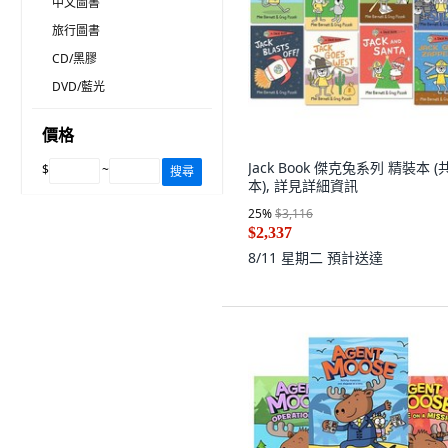
中文圖書
旅行圖書
CD/黑膠
DVD/藍光
價格
Jack Book 傑克兔系列 精裝本 (
$
~
搜尋
本), 詳見詳細資訊
25
%
$3,116
$2,337
8/11 星期二
預計送達