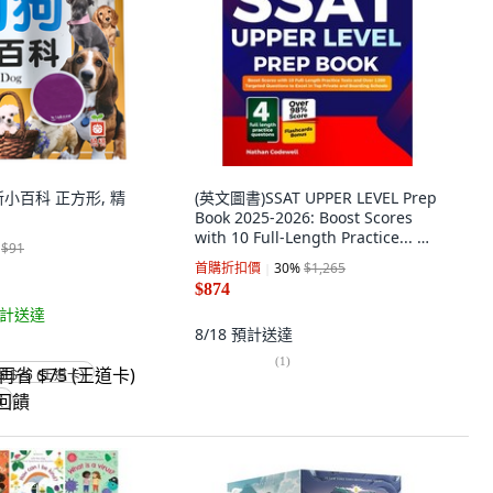
小百科 正方形, 精
(英文圖書)SSAT UPPER LEVEL Prep
Book 2025-2026: Boost Scores
with 10 Full-Length Practice... 平
$91
裝版, Independently Published,
首購折扣價
30
%
$1,265
英文
$874
計送達
8/18
預計送達
(
1
)
省 $75 (王道卡)
饋