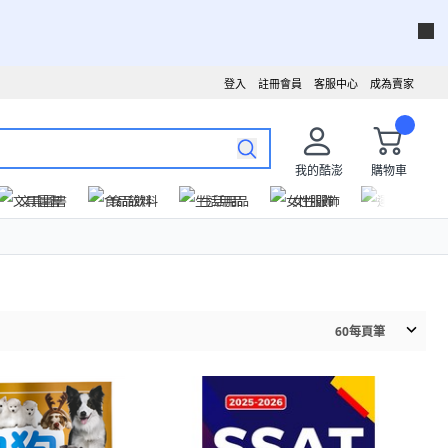
登入
註冊會員
客服中心
成為賣家
我的酷澎
購物車
文具圖書
食品飲料
生活用品
女性服飾
運動戶外
60
每頁筆