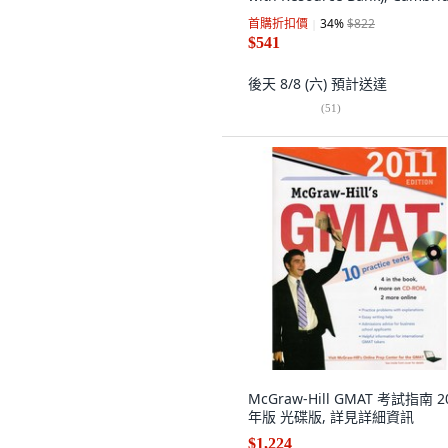
University Press
首購折扣價
34
%
$822
$541
後天 8/8 (六)
預計送達
(
51
)
McGraw-Hill GMAT 考試指南 2
年版 光碟版, 詳見詳細資訊
$1,224