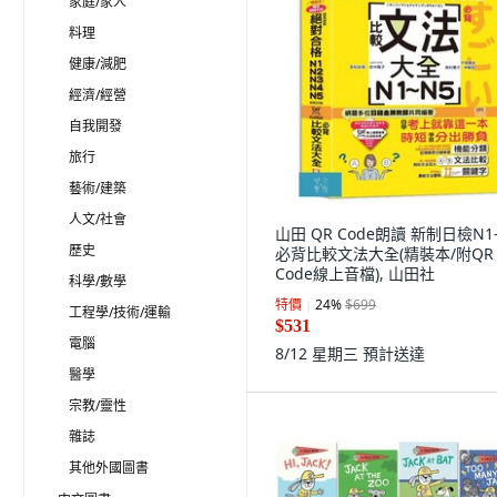
家庭/家人
料理
健康/減肥
經濟/經營
自我開發
旅行
藝術/建築
人文/社會
山田 QR Code朗讀 新制日檢N1
歷史
必背比較文法大全(精裝本/附QR
Code線上音檔), 山田社
科學/數學
特價
24
%
$699
工程學/技術/運輸
$531
電腦
8/12 星期三
預計送達
醫學
宗教/靈性
雜誌
其他外國圖書