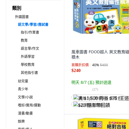
類別
外國圖書
語文學/學習/應試書
指引/作業書
教育
語言學/作文
風車圖書 FOOD超人 英文教育
外語學習
積木
學校教育
首購折扣價
40
%
$400
$240
其他指引書
幼兒童
明天 8/7 (五)
預計送達
青少年
(
27
)
文學/小說
满 $1,500 再省 $75 (王道卡)
嗜好/實用/運動
$23 酷澎幣回饋
漫畫/動畫
娛樂