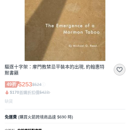
驅逐十字架：摩門教禁忌平裝本的出現, 約翰惠特
默書籍
$253
49折
$524
$170
$423
首購折扣價
缺貨
免運費
(購買火箭跨境商品達 $690 時)