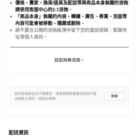
價格、賣家、換貨/退貨及配送等與商品本身無關的咨詢
請使用客服中心的1:1咨詢
。
「商品本身」無關的內容、轉讓、廣告、辱罵、洗版等
內容可能會被移動、隱藏或刪除
。
請不要在公開的咨詢板塊中留下您的電話號碼、郵箱地
址等個人資訊。
目前尚無咨詢。
如您發現商品有不實廣告、侵害智慧財產權或其他不適
檢舉
合銷售之情形，請提出檢舉
配送資訊