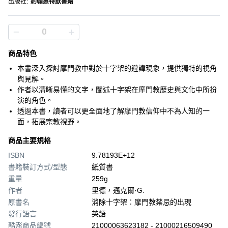
出版社
:
約翰惠特默書籍
商品特色
本書深入探討摩門教中對於十字架的避諱現象，提供獨特的視角
與見解。
作者以清晰易懂的文字，闡述十字架在摩門教歷史與文化中所扮
演的角色。
透過本書，讀者可以更全面地了解摩門教信仰中不為人知的一
面，拓展宗教視野。
商品主要規格
ISBN
9.78193E+12
書籍裝訂方式/型態
紙質書
重量
259g
作者
里德，邁克爾·G.
原書名
消除十字架：摩門教禁忌的出現
發行語言
英語
酷澎商品編號
21000063623182 - 21000216509490