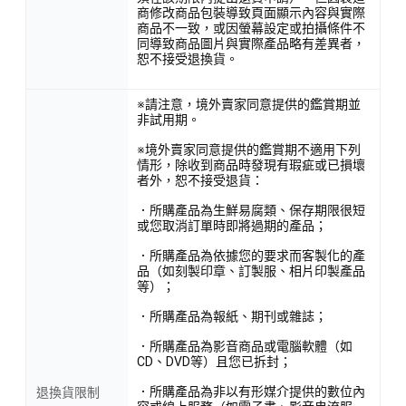
商修改商品包裝導致頁面顯示內容與實際
商品不一致，或因螢幕設定或拍攝條件不
同導致商品圖片與實際產品略有差異者，
恕不接受退換貨。
※請注意，境外賣家同意提供的鑑賞期並
非試用期。
※境外賣家同意提供的鑑賞期不適用下列
情形，除收到商品時發現有瑕疵或已損壞
者外，恕不接受退貨：
．所購產品為生鮮易腐類、保存期限很短
或您取消訂單時即將過期的產品；
．所購產品為依據您的要求而客製化的產
品（如刻製印章、訂製服、相片印製產品
等）；
．所購產品為報紙、期刊或雜誌；
．所購產品為影音商品或電腦軟體（如
CD、DVD等）且您已拆封；
．所購產品為非以有形媒介提供的數位內
退換貨限制