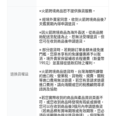
※火箭跨境商品恕不提供換貨服務。
※ 經境外賣家同意，收到火箭跨境商品後7
天鑑賞期內得申請退貨。
※因火箭跨境商品為海外直送，從商品開
始配送至配達為止，恕無法受理退貨，但
您可在收到商品後申請退貨。
※ 部分退貨時，若剩餘訂單金額未達免運
門檻，您原本享有的免運優惠將予以取
消，境外賣家保留補收去程運費（新臺幣
195元）並直接從退款扣除之權利。
※火箭跨境商品退貨時，台灣海關所課徵
退換貨權益
的進口稅、營業稅、貨物稅、規費、關稅
等進口費用無法退還，若您有意請求退還
進口費用，請向海關或您的稅務顧問尋求
諮詢及協助
※若您實際收到的商品與產品資訊頁面不
符，或您收到商品時發現有瑕疵或損壞，
您可以在收到商品後3個月內申請退換貨
（若商品標有賞味期限或有效期限，您必
須在該期限內提出退貨申請），但因製造