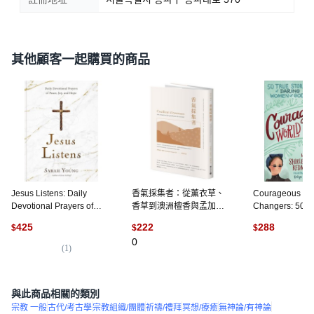
其他顧客一起購買的商品
Jesus Listens: Daily
香氣採集者：從薰衣草、
Courageous Wo
Devotional Prayers of
香草到澳洲檀香與孟加拉
Changers: 50 T
Peace Joy and Hope 精裝
沉香 法國香氛原料供應商
Stories of Dar
425
222
288
$
$
$
版, Thomas Nelson, 英文
走遍全球 發掘品牌背後成
of God 精裝版, H
0
就迷人氣息的勞動者與風
House Publish
(
1
)
(
1
)
土面貌。, 平裝書
與此商品相關的類別
宗教 一般
古代/考古學
宗教組織/團體
祈禱/禮拜
冥想/療癒
無神論/有神論