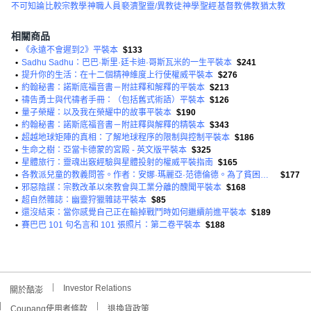
不可知論
比較宗教學
神職人員
褻瀆聖靈/異教徒
神學
聖經
基督教
佛教
猶太教
相關商品
•
《永遠不會遲到2》平裝本
$133
•
Sadhu Sadhu：巴巴·斯里·廷卡迪·哥斯瓦米的一生平裝本
$241
•
提升你的生活：在十二個精神維度上行使權威平裝本
$276
•
約翰秘書：諾斯底福音書－附註釋和解釋的平裝本
$213
•
禱告勇士與代禱者手冊：（包括舊式術語）平裝本
$126
•
量子榮耀：以及我在榮耀中的故事平裝本
$190
•
約翰秘書：諾斯底福音書－附註釋與解釋的精裝本
$343
•
超越地球矩陣的真相：了解地球程序的限制與控制平裝本
$186
•
生命之樹：亞當卡德蒙的宮殿 - 英文版平裝本
$325
•
星體旅行：靈魂出竅經驗與星體投射的權威平裝指南
$165
•
各教派兒童的教義問答。作者：安娜·瑪麗亞·范德倫德。為了貧困兒童的利益。平裝
$177
•
邪惡陰謀：宗教改革以來教會與工業分離的醜聞平裝本
$168
•
超自然雜誌：幽靈狩獵雜誌平裝本
$85
•
還沒結束：當你感覺自己正在輸掉戰鬥時如何繼續前進平裝本
$189
•
賽巴巴 101 句名言和 101 張照片：第二卷平裝本
$188
Investor Relations
關於酷澎
Coupang使用者條款
退換貨政策