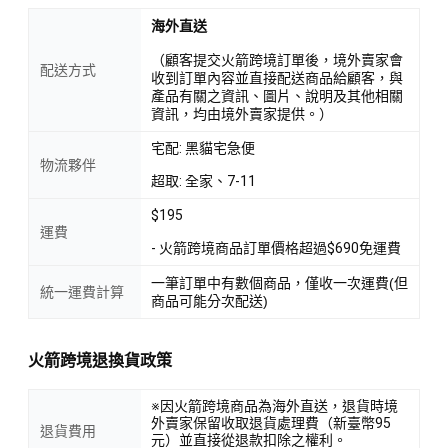
海外直送
（顧客提交火箭跨境訂單後，境外賣家會
配送方式
收到訂單內容並直接配送商品給顧客，與
產品有關之資訊、圖片、說明及其他相關
資訊，均由境外賣家提供。）
宅配: 黑貓宅急便
物流夥伴
超取: 全家、7-11
$195
運費
- 火箭跨境商品訂單價格超過$690免運費
一筆訂單中有數個商品，僅收一次運費(但
統一運費計算
商品可能分次配送)
火箭跨境退換貨政策
※因火箭跨境商品為海外直送，退貨時境
外賣家保留收取退貨處理費（新臺幣95
退貨費用
元）並直接從退款扣除之權利。