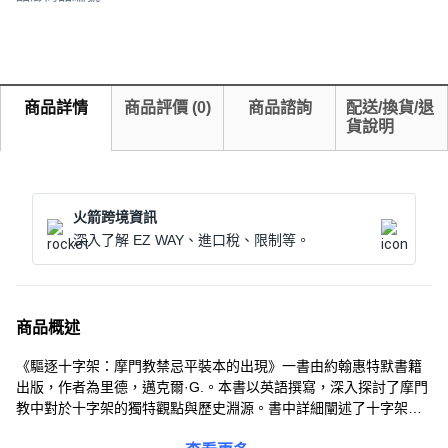
商品詳情
商品評價
(
0
)
商品諮詢
配送/換貨/退
貨說明
火箭跨境資訊
深入了解 EZ WAY、進口稅、限制等。
商品概述
《驅逐十字架：摩門教禁忌平裝本的出現》一書由約翰惠特默書籍
出版，作者為里德，邁克爾·G.。本書以英語撰寫，深入探討了摩門
教中對於十字架的獨特觀點與歷史淵源。書中詳細闡述了十字架在
摩門教文化中所扮演的角色，以及為何在該信仰中十字架並未被廣