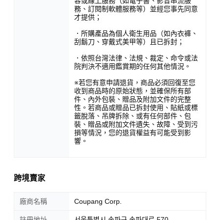
容或線上服務（如電子書、影音串流服
務、訂閱制軟體服務等）並經您事先同意
才提供；
．所購產品為個人衛生用品（如內衣褲、
刮鬍刀、穿戴式美甲等）且已拆封；
．依照台灣法律、法規、裁定、命令或法
院判決不適用鑑賞期的任何其他情況。
※若您有意申請退貨，商品必須回復至您
收到商品時的原始狀態，並確保所有部
件、內外包裝、贈品及附加文件的完整
性。若商品或贈品已拆封使用、貼紙或標
籤脫落、吊牌拆除、或有任何部件、包
裝、贈品或附加文件遺失、故障、受到污
損等情況，您的退貨權益有可能受到影
響。
跨境賣家
廠商名稱
Coupang Corp.
註冊地址
서울특별시 송파구 송파대로 570