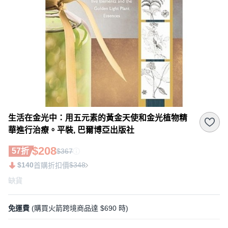
生活在金光中：用五元素的黃金天使和金光植物精
華進行治療。平裝, 巴爾博亞出版社
$208
57折
$367
$140
$348
首購折扣價
缺貨
免運費
(購買火箭跨境商品達 $690 時)