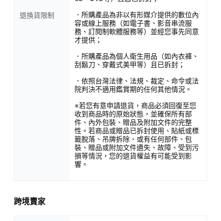
．所購產品為非以有形媒介提供的數位內
退換貨限制
容或線上服務（如電子書、影音串流服
務、訂閱制軟體服務等）並經您事先同意
才提供；
．所購產品為個人衛生用品（如內衣褲、
刮鬍刀、穿戴式美甲等）且已拆封；
．依照台灣法律、法規、裁定、命令或法
院判決不適用鑑賞期的任何其他情況。
※若您有意申請退貨，商品必須回復至您
收到商品時的原始狀態，並確保所有部
件、內外包裝、贈品及附加文件的完整
性。若商品或贈品已拆封使用、貼紙或標
籤脫落、吊牌拆除、或有任何部件、包
裝、贈品或附加文件遺失、故障、受到污
損等情況，您的退貨權益有可能受到影
響。
跨境賣家