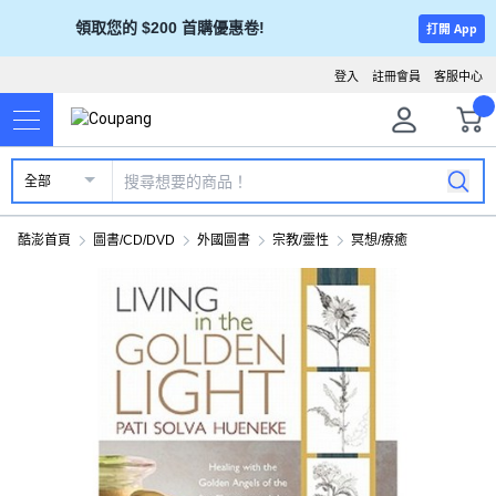
領取您的 $200 首購優惠卷!
打開 App
登入
註冊會員
客服中心
全部
酷澎首頁
圖書/CD/DVD
外國圖書
宗教/靈性
冥想/療癒