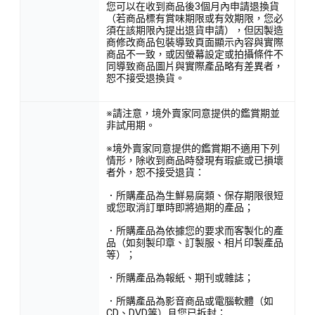
您可以在收到商品後3個月內申請退換貨
（若商品標有賞味期限或有效期限，您必
須在該期限內提出退貨申請），但因製造
商修改商品包裝導致頁面顯示內容與實際
商品不一致，或因螢幕設定或拍攝條件不
同導致商品圖片與實際產品略有差異者，
恕不接受退換貨。
※請注意，境外賣家同意提供的鑑賞期並
非試用期。
※境外賣家同意提供的鑑賞期不適用下列
情形，除收到商品時發現有瑕疵或已損壞
者外，恕不接受退貨：
．所購產品為生鮮易腐類、保存期限很短
或您取消訂單時即將過期的產品；
．所購產品為依據您的要求而客製化的產
品（如刻製印章、訂製服、相片印製產品
等）；
．所購產品為報紙、期刊或雜誌；
．所購產品為影音商品或電腦軟體（如
CD、DVD等）且您已拆封；