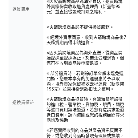
※因火箭跨境商品為海外直送，退貨時境
外賣家保留收取退貨處理費（新臺幣95
退貨費用
元）並直接從退款扣除之權利。
※火箭跨境商品恕不提供換貨服務。
※ 經境外賣家同意，收到火箭跨境商品後7
天鑑賞期內得申請退貨。
※因火箭跨境商品為海外直送，從商品開
始配送至配達為止，恕無法受理退貨，但
您可在收到商品後申請退貨。
※ 部分退貨時，若剩餘訂單金額未達免運
門檻，您原本享有的免運優惠將予以取
消，境外賣家保留補收去程運費（新臺幣
195元）並直接從退款扣除之權利。
※火箭跨境商品退貨時，台灣海關所課徵
退換貨權益
的進口稅、營業稅、貨物稅、規費、關稅
等進口費用無法退還，若您有意請求退還
進口費用，請向海關或您的稅務顧問尋求
諮詢及協助
※若您實際收到的商品與產品資訊頁面不
符，或您收到商品時發現有瑕疵或損壞，