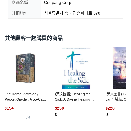
廠商名稱
Coupang Corp.
註冊地址
서울특별시 송파구 송파대로 570
其他顧客一起購買的商品
The Herbal Astrology
(英文圖書) Healing the
(英文圖書) Cosmo
Pocket Oracle : A 55-Card
Sick: A Divine Healing
Jar 平裝版, Gum
Deck and Guidebook,
Classic 平裝版, Harrison
Publishers, 英
194
250
228
$
$
$
Hay House
House, 英文
0
0
(
3
)