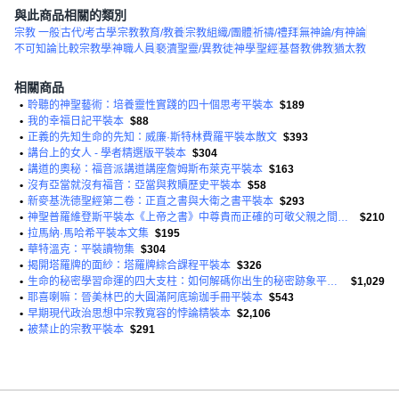
與此商品相關的類別
宗教 一般
古代/考古學
宗教教育/教養
宗教組織/團體
祈禱/禮拜
無神論/有神論
不可知論
比較宗教學
神職人員
褻瀆聖靈/異教徒
神學
聖經
基督教
佛教
猶太教
相關商品
•
聆聽的神聖藝術：培養靈性實踐的四十個思考平裝本
$189
•
我的幸福日記平裝本
$88
•
正義的先知生命的先知：威廉·斯特林費羅平裝本散文
$393
•
講台上的女人 - 學者精選版平裝本
$304
•
講道的奧秘：福音派講道講座詹姆斯布萊克平裝本
$163
•
沒有亞當就沒有福音：亞當與救贖歷史平裝本
$58
•
新麥基洗德聖經第二卷：正直之書與大衛之書平裝本
$293
•
神聖普羅維登斯平裝本《上帝之書》中尊貴而正確的可敬父親之間的信件
$210
•
拉馬納·馬哈希平裝本文集
$195
•
華特溫克：平裝讀物集
$304
•
揭開塔羅牌的面紗：塔羅牌綜合課程平裝本
$326
•
生命的秘密學習命運的四大支柱：如何解碼你出生的秘密跡象平裝本
$1,029
•
耶喜喇嘛：晉美林巴的大圓滿阿底瑜珈手冊平裝本
$543
•
早期現代政治思想中宗教寬容的悖論精裝本
$2,106
•
被禁止的宗教平裝本
$291