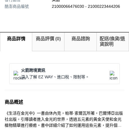
酷澎商品編號
21000066476030 - 21000223444206
商品詳情
商品評價
(
0
)
商品諮詢
配送/換貨/退
貨說明
火箭跨境資訊
深入了解 EZ WAY、進口稅、限制等。
商品概述
《生活在金光中》一書由休內克，帕蒂·索爾瓦所著，巴爾博亞出版
社出版，引導讀者進入金光的世界，透過五元素的黃金天使和金光
植物精華進行療癒。書中詳細介紹了如何運用這些元素，提升個人