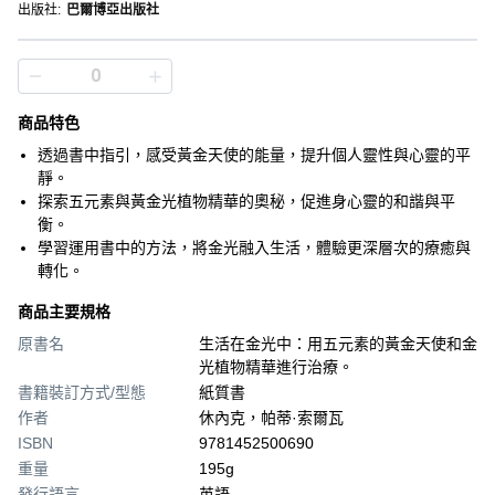
出版社
:
巴爾博亞出版社
商品特色
透過書中指引，感受黃金天使的能量，提升個人靈性與心靈的平
靜。
探索五元素與黃金光植物精華的奧秘，促進身心靈的和諧與平
衡。
學習運用書中的方法，將金光融入生活，體驗更深層次的療癒與
轉化。
商品主要規格
原書名
生活在金光中：用五元素的黃金天使和金
光植物精華進行治療。
書籍裝訂方式/型態
紙質書
作者
休內克，帕蒂·索爾瓦
ISBN
9781452500690
重量
195g
發行語言
英語