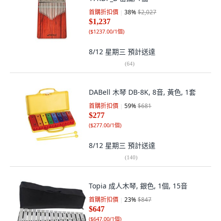
首購折扣價
38
%
$2,027
$1,237
(
$1237.00/1個
)
8/12 星期三
預計送達
(
64
)
DABell 木琴 DB-8K, 8音, 黃色, 1套
首購折扣價
59
%
$681
$277
(
$277.00/1個
)
8/12 星期三
預計送達
(
140
)
Topia 成人木琴, 銀色, 1個, 15音
首購折扣價
23
%
$847
$647
(
$647.00/1個
)