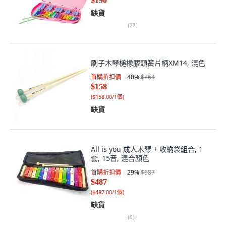
$190
缺貨
(
22
)
刷子木琴槌橡膠頭簧片柄XM14, 混色
首購折扣價
40
%
$264
$158
(
$158.00/1個
)
缺貨
All is you 成人木琴 + 收納袋組合, 1
套, 15音, 混合顏色
首購折扣價
29
%
$687
$487
(
$487.00/1個
)
缺貨
(
9
)