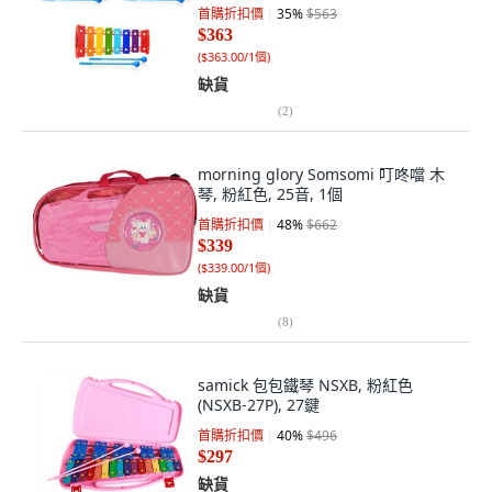
首購折扣價
35
%
$563
$363
(
$363.00/1個
)
缺貨
(
2
)
morning glory Somsomi 叮咚噹 木
琴, 粉紅色, 25音, 1個
首購折扣價
48
%
$662
$339
(
$339.00/1個
)
缺貨
(
8
)
samick 包包鐵琴 NSXB, 粉紅色
(NSXB-27P), 27鍵
首購折扣價
40
%
$496
$297
缺貨