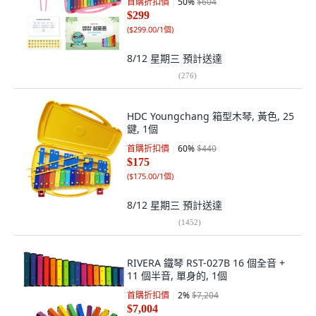
首購折扣價
50
%
$604
$299
(
$299.00/1個
)
8/12 星期三
預計送達
(
276
)
HDC Youngchang 箱型木琴, 黃色, 25
鍵, 1個
首購折扣價
60
%
$440
$175
(
$175.00/1個
)
8/12 星期三
預計送達
(
1452
)
RIVERA 鐵琴 RST-027B 16 個全音 +
11 個半音, 單身的, 1個
首購折扣價
2
%
$7,204
$7,004