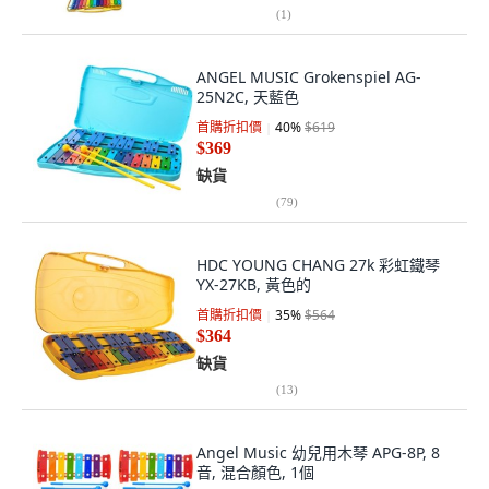
(
1
)
ANGEL MUSIC Grokenspiel AG-
25N2C, 天藍色
首購折扣價
40
%
$619
$369
缺貨
(
79
)
HDC YOUNG CHANG 27k 彩虹鐵琴
YX-27KB, 黃色的
首購折扣價
35
%
$564
$364
缺貨
(
13
)
Angel Music 幼兒用木琴 APG-8P, 8
音, 混合顏色, 1個