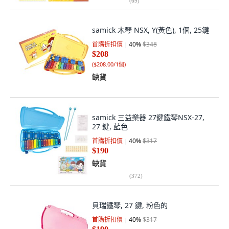
(
69
)
samick 木琴 NSX, Y(黃色), 1個, 25鍵
首購折扣價
40
%
$348
$208
(
$208.00/1個
)
缺貨
samick 三益樂器 27鍵鐵琴NSX-27,
27 鍵, 藍色
首購折扣價
40
%
$317
$190
缺貨
(
372
)
貝瑞鐵琴, 27 鍵, 粉色的
首購折扣價
40
%
$317