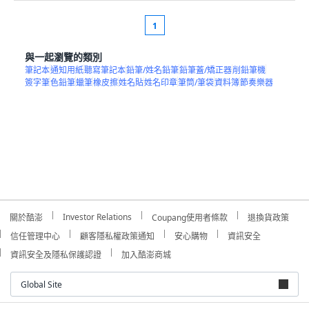
1
與一起瀏覽的類別
筆記本
通知用紙
聽寫筆記本
鉛筆/姓名鉛筆
鉛筆蓋/矯正器
削鉛筆機
簽字筆
色鉛筆
蠟筆
橡皮擦
姓名貼
姓名印章
筆筒/筆袋
資料簿
節奏樂器
Investor Relations
關於酷澎
Coupang使用者條款
退換貨政策
信任管理中心
顧客隱私權政策通知
安心購物
資訊安全
資訊安全及隱私保護認證
加入酷澎商城
Global Site