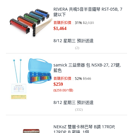
RIVERA 共鳴5音半音鐵琴 RST-05B, 7
鍵以下
首購折扣價
31
%
$2,131
$1,464
8/12 星期三
預計送達
(
2
)
samick 三益樂器 包 NSXB-27, 27鍵,
藍色
首購折扣價
52
%
$546
$259
(
$259.00/1個
)
8/12 星期三
預計送達
(
332
)
NEKoZ 雙層卡林巴琴 B調 17RDP,
17RDP_B 密鑰, 1個