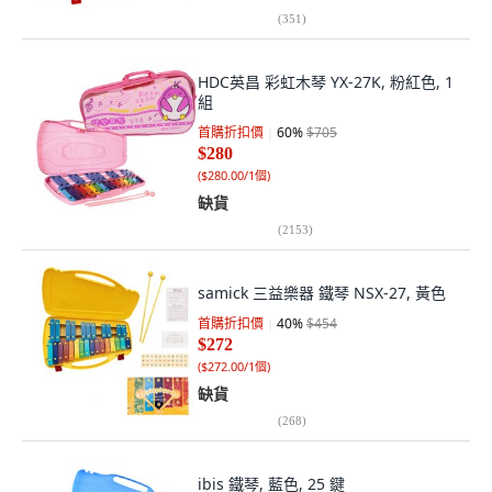
(
351
)
HDC英昌 彩虹木琴 YX-27K, 粉紅色, 1
組
首購折扣價
60
%
$705
$280
(
$280.00/1個
)
缺貨
(
2153
)
samick 三益樂器 鐵琴 NSX-27, 黃色
首購折扣價
40
%
$454
$272
(
$272.00/1個
)
缺貨
(
268
)
ibis 鐵琴, 藍色, 25 鍵