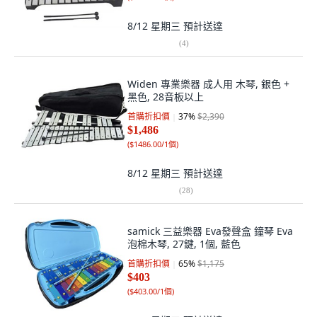
8/12 星期三
預計送達
(
4
)
Widen 專業樂器 成人用 木琴, 銀色 +
黑色, 28音板以上
首購折扣價
37
%
$2,390
$1,486
(
$1486.00/1個
)
8/12 星期三
預計送達
(
28
)
samick 三益樂器 Eva發聲盒 鐘琴 Eva
泡棉木琴, 27鍵, 1個, 藍色
首購折扣價
65
%
$1,175
$403
(
$403.00/1個
)