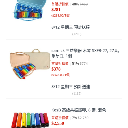
首購折扣價
40
%
$469
$281
(
$281.00/1個
)
8/12 星期三
預計送達
(
1206
)
samick 三益樂器 木琴 SXFB-27, 27音,
象牙白, 1個
首購折扣價
51
%
$774
$378
(
$378.00/1個
)
8/12 星期三
預計送達
(
1115
)
KesB 高級共振鐵琴, 8 鍵, 混色
首購折扣價
7
%
$2,750
$2,550