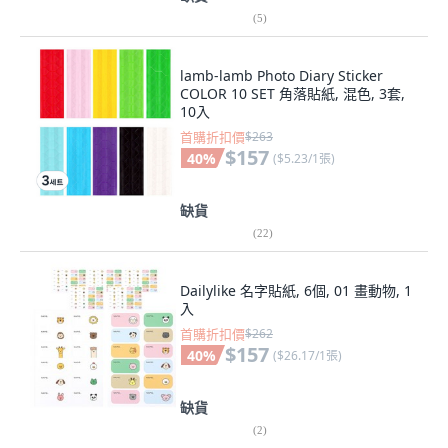
(
5
)
lamb-lamb Photo Diary Sticker
COLOR 10 SET 角落貼紙, 混色, 3套,
10入
首購折扣價
$263
$157
40
%
(
$5.23/1張
)
缺貨
(
22
)
Dailylike 名字貼紙, 6個, 01 畫動物, 1
入
首購折扣價
$262
$157
40
%
(
$26.17/1張
)
缺貨
(
2
)