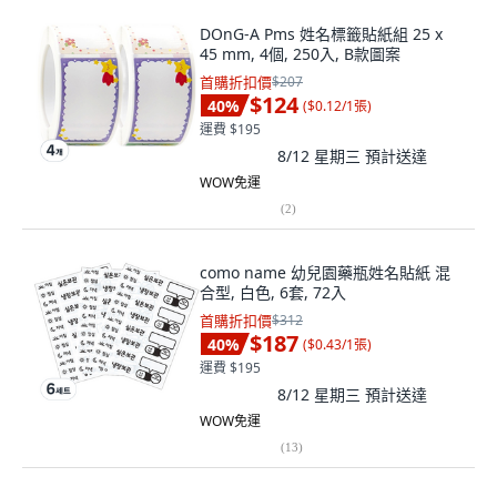
DOnG-A Pms 姓名標籤貼紙組 25 x
45 mm, 4個, 250入, B款圖案
首購折扣價
$207
$124
40
%
(
$0.12/1張
)
運費 $195
8/12 星期三
預計送達
WOW免運
(
2
)
como name 幼兒園藥瓶姓名貼紙 混
合型, 白色, 6套, 72入
首購折扣價
$312
$187
40
%
(
$0.43/1張
)
運費 $195
8/12 星期三
預計送達
WOW免運
(
13
)