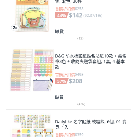
個, 混色, 30件
首購折扣價
$258
$142
44
%
(
$2.37/1張
)
缺貨
(
12
)
D&G 防水標籤紙姓名貼紙10款 + 姓名
筆3色 + 收納夾鏈袋套組, 1套, 4 基本
款
首購折扣價
$493
$208
57
%
缺貨
(
476
)
Dailylike 名字貼紙 軟糖熊, 6個, 01 寶
貝, 1入
首購折扣價
$359