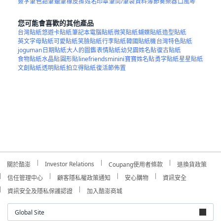
簽字筆
色鉛筆
蠟筆
橡皮擦
姓名印章
筆筒/筆袋
資料簿
節奏樂器
口風琴
您可能會喜歡的其他產品
台灣貼紙
悠遊卡貼紙
筆記本電腦貼紙
微笑貼紙
蝴蝶貼紙
造型貼紙
英文字母貼紙
可愛貼紙
笑臉貼紙
行李貼紙
韓國貼紙機
台灣特色貼紙
joguman
日期貼紙
大人的圖鑑
表情貼紙
幼兒園姓名貼
復古貼紙
食物貼紙
水晶貼
圓形貼
linefriendsminini
寶寶姓名貼
勇字貼紙
星星貼紙
文創貼紙
透明貼紙
拍立得貼紙
復活節佈置
Investor Relations
關於酷澎
Coupang使用者條款
退換貨政策
信任管理中心
顧客隱私權政策通知
安心購物
資訊安全
資訊安全及隱私保護認證
加入酷澎商城
Global Site