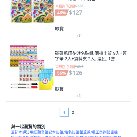
首購折扣價
$236
$127
46
%
缺貨
(
1
)
碰碰狐印花姓名貼紙 隨機出貨 9入+簽
字筆 2入+資料夾 2入, 混色, 1套
首購折扣價
$291
$126
56
%
缺貨
(
7
)
2
1
與一起瀏覽的類別
筆記本
通知用紙
聽寫筆記本
鉛筆/姓名鉛筆
鉛筆蓋/矯正器
削鉛筆機