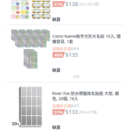
$138
61
%
(
$23.00/1張
)
缺貨
Como Name無字方形大名貼 10入, 隨
機發貨, 1套
首購折扣價
$225
$135
40
%
缺貨
(
15
)
River Fox 防水標籤姓名貼紙 大型, 銀
色, 20個, 16入
首購折扣價
$277
$133
51
%
(
$0.42/1張
)
缺貨