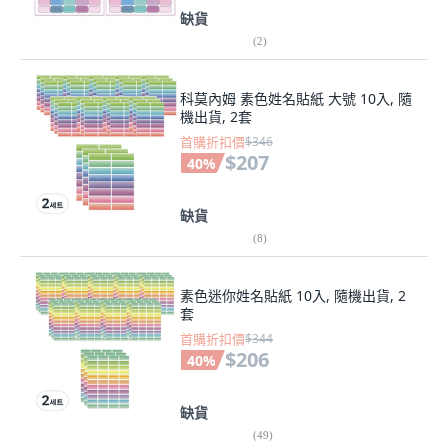
缺貨
(
2
)
科莫內姆 素色姓名貼紙 大號 10入, 隨
機出貨, 2套
首購折扣價
$346
$207
40
%
缺貨
(
8
)
素色迷你姓名貼紙 10入, 隨機出貨, 2
套
首購折扣價
$344
$206
40
%
缺貨
(
49
)