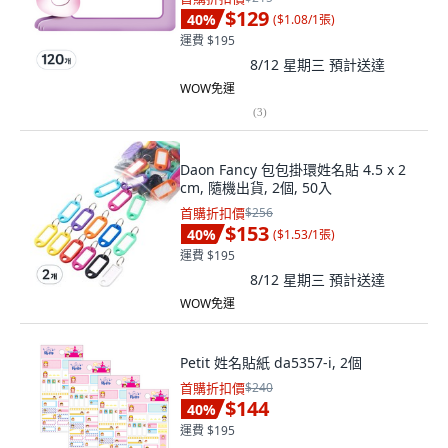
$129
40
%
(
$1.08/1張
)
運費 $195
8/12 星期三
預計送達
WOW免運
(
3
)
Daon Fancy 包包掛環姓名貼 4.5 x 2
cm, 隨機出貨, 2個, 50入
首購折扣價
$256
$153
40
%
(
$1.53/1張
)
運費 $195
8/12 星期三
預計送達
WOW免運
Petit 姓名貼紙 da5357-i, 2個
首購折扣價
$240
$144
40
%
運費 $195