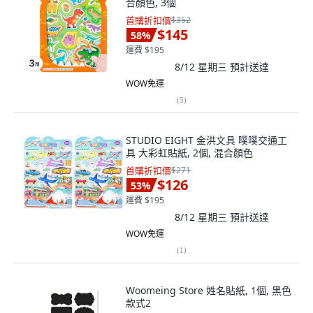
合顏色, 3個
首購折扣價
$352
$145
58
%
運費 $195
8/12 星期三
預計送達
WOW免運
(
5
)
STUDIO EIGHT 金洪文具 噗噗交通工
具 大彩虹貼紙, 2個, 混合顏色
首購折扣價
$271
$126
53
%
運費 $195
8/12 星期三
預計送達
WOW免運
(
1
)
Woomeing Store 姓名貼紙, 1個, 黑色
款式2