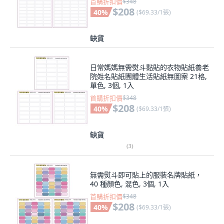
首購折扣價
$348
$208
40
%
(
$69.33/1張
)
缺貨
日常媽媽無需熨斗黏貼的衣物貼紙養老
院姓名貼紙團體生活貼紙無圖案 21格,
單色, 3個, 1入
首購折扣價
$348
$208
40
%
(
$69.33/1張
)
缺貨
(
3
)
無需熨斗即可貼上的服裝名牌貼紙，
40 種顏色, 混色, 3個, 1入
首購折扣價
$348
$208
40
%
(
$69.33/1張
)