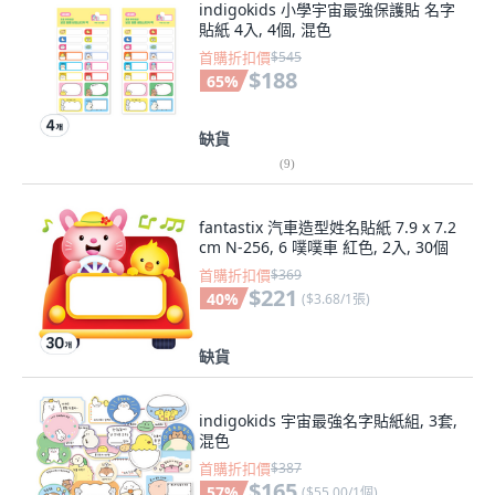
indigokids 小學宇宙最強保護貼 名字
貼紙 4入, 4個, 混色
首購折扣價
$545
$188
65
%
缺貨
(
9
)
fantastix 汽車造型姓名貼紙 7.9 x 7.2
cm N-256, 6 噗噗車 紅色, 2入, 30個
首購折扣價
$369
$221
40
%
(
$3.68/1張
)
缺貨
indigokids 宇宙最強名字貼紙組, 3套,
混色
首購折扣價
$387
$165
57
%
(
$55.00/1個
)