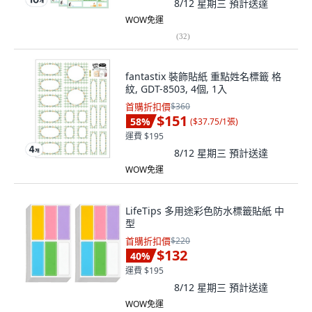
8/12 星期三
預計送達
WOW免運
(
32
)
fantastix 裝飾貼紙 重點姓名標籤 格
紋, GDT-8503, 4個, 1入
首購折扣價
$360
$151
58
%
(
$37.75/1張
)
運費 $195
8/12 星期三
預計送達
WOW免運
LifeTips 多用途彩色防水標籤貼紙 中
型
首購折扣價
$220
$132
40
%
運費 $195
8/12 星期三
預計送達
WOW免運