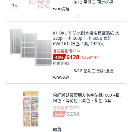
8/12 星期三
預計送達
WOW免運
(
22
)
KHOKURI 防水耐水姓名標籤貼紙 大
320p + 中 500p + 小 600p 套組
6W0161, 銀色, 1套, 1420入
首購折扣價
$214
$128
40
%
(
$0.09/1張
)
運費 $195
8/12 星期三
預計送達
WOW免運
粉紅腳胡蘿蔔朋友名字貼紙1000 4種,
粉色、薄荷色、黃色、紫色, 5套
首購折扣價
$534
$234
56
%
缺貨