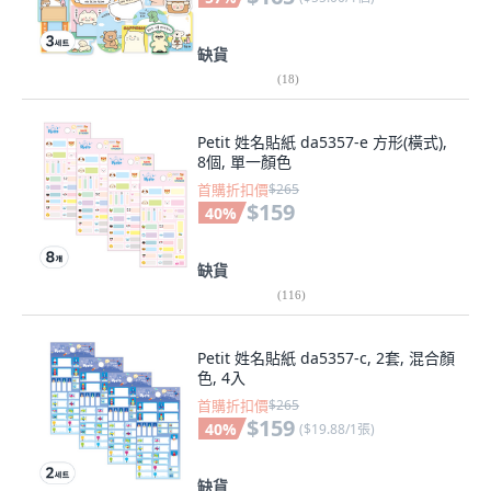
缺貨
(
18
)
Petit 姓名貼紙 da5357-e 方形(橫式),
8個, 單一顏色
首購折扣價
$265
$159
40
%
缺貨
(
116
)
Petit 姓名貼紙 da5357-c, 2套, 混合顏
色, 4入
首購折扣價
$265
$159
40
%
(
$19.88/1張
)
缺貨