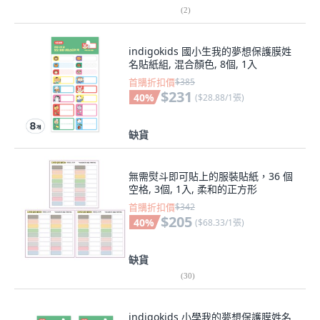
(
2
)
indigokids 國小生我的夢想保護膜姓
名貼紙組, 混合顏色, 8個, 1入
首購折扣價
$385
$231
40
%
(
$28.88/1張
)
缺貨
無需熨斗即可貼上的服裝貼紙，36 個
空格, 3個, 1入, 柔和的正方形
首購折扣價
$342
$205
40
%
(
$68.33/1張
)
缺貨
(
30
)
indigokids 小學我的夢想保護膜姓名