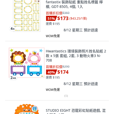
fantastix 裝飾貼紙 重點姓名標籤 檸
檬, GDT-8505, 4個, 1入
首購折扣價
$360
$173
51
%
(
$43.25/1張
)
運費 $195
8/12 星期三
預計送達
WOW免運
Hwantastics 環境裝飾照片姓名貼紙 2
款 x 5張 套組, 2套, 3 動物火車3 N-
708
首購折扣價
$290
$174
40
%
運費 $195
8/12 星期三
預計送達
WOW免運
(
1
)
STUDIO EIGHT 恐龍彩虹貼紙遊戲, 混