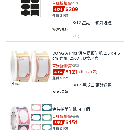
首購折扣價
$576
$209
63
%
運費 $195
8/12 星期三
預計送達
WOW免運
(
11
)
DOnG-A Pms 姓名標籤貼紙 2.5 x 4.5
cm 套組, 250入, D款, 4套
首購折扣價
$203
$121
40
%
(
$0.12/1張
)
運費 $195
8/12 星期三
預計送達
WOW免運
姓名捲筒貼紙, 4, 1個
首購折扣價
$348
$151
56
%
運費 $195