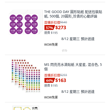
THE GOOD DAY 圓形貼紙 配送包裝貼
紙, 500個, 20圓形_珍貴的心動評論
首購折扣價
$640
$273
57
%
運費 $195
8/12 星期三
預計送達
WOW免運
(
11
)
MS 閃亮亮水滴貼紙 大星星, 混合色, 5
個
首購折扣價
$293
$163
44
%
運費 $195
8/12 星期三
預計送達
WOW免運