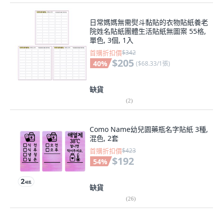
日常媽媽無需熨斗黏貼的衣物貼紙養老
院姓名貼紙團體生活貼紙無圖案 55格,
單色, 3個, 1入
首購折扣價
$342
$205
40
%
(
$68.33/1張
)
缺貨
(
2
)
Como Name幼兒園藥瓶名字貼紙 3種,
混色, 2套
首購折扣價
$423
$192
54
%
缺貨
(
26
)