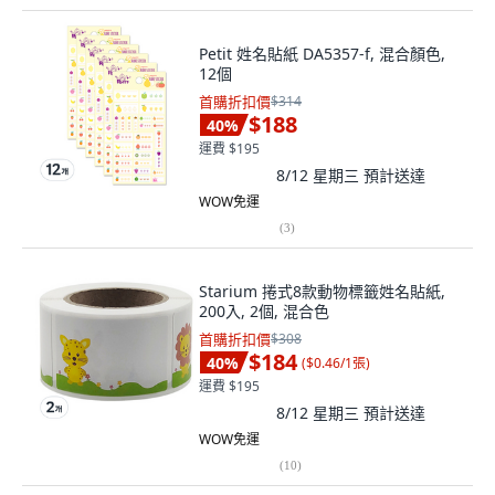
Petit 姓名貼紙 DA5357-f, 混合顏色,
12個
首購折扣價
$314
$188
40
%
運費 $195
8/12 星期三
預計送達
WOW免運
(
3
)
Starium 捲式8款動物標籤姓名貼紙,
200入, 2個, 混合色
首購折扣價
$308
$184
40
%
(
$0.46/1張
)
運費 $195
8/12 星期三
預計送達
WOW免運
(
10
)