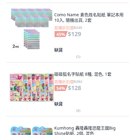
Como Name 素色姓名貼紙 筆記本用
10入, 隨機出貨, 2套
首購折扣價
$235
$129
45
%
缺貨
(
5
)
碰碰狐名字貼紙 8種, 混色, 1套
首購折扣價
$282
$128
54
%
缺貨
(
8
)
Kumhong 轟隆轟隆恐龍王國Big
Shine貼紙, 2個, 混色