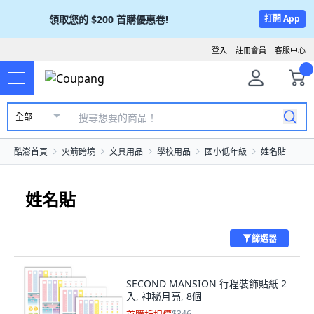
領取您的
$200
首購優惠卷!
打開 App
登入
註冊會員
客服中心
全部
酷澎首頁
火箭跨境
文具用品
學校用品
國小低年級
姓名貼
姓名貼
篩選器
SECOND MANSION 行程裝飾貼紙 2
入, 神秘月亮, 8個
$346