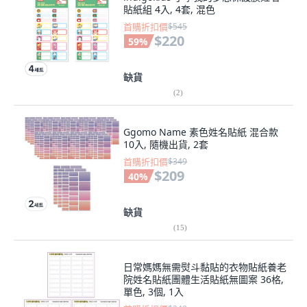
貼紙組 4入, 4套, 混色
首購折扣價
$545
$220
59
%
缺貨
(
2
)
Ggomo Name 素色姓名貼紙 混合款
10入, 隨機出貨, 2套
首購折扣價
$349
$209
40
%
缺貨
(
15
)
日常媽媽無需熨斗黏貼的衣物貼紙養老
院姓名貼紙團體生活貼紙無圖案 36格,
單色, 3個, 1入