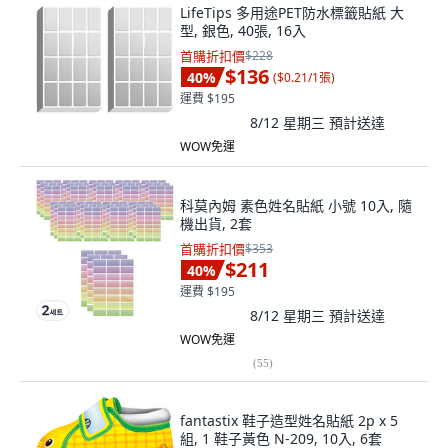
LifeTips 多用途PET防水標籤貼紙 大
型, 銀色, 40張, 16入
首購折扣價
$228
$136
40
%
(
$0.21/1張
)
運費 $195
8/12 星期三
預計送達
WOW免運
科莫內姆 素色姓名貼紙 小號 10入, 隨
機出貨, 2套
首購折扣價
$353
$211
40
%
運費 $195
8/12 星期三
預計送達
WOW免運
(
55
)
fantastix 鞋子造型姓名貼紙 2p x 5
組, 1 鞋子黃色 N-209, 10入, 6套