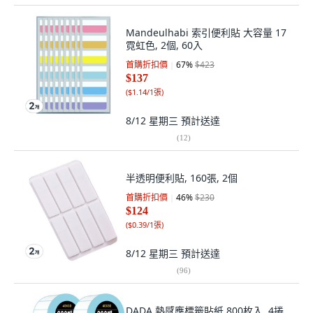
Mandeulhabi 索引便利貼 大容量 17
霓虹色, 2個, 60入
首購折扣價
67
%
$423
$137
(
$1.14/1張
)
8/12 星期三
預計送達
(
12
)
半透明便利貼, 160張, 2個
首購折扣價
46
%
$230
$124
(
$0.39/1張
)
8/12 星期三
預計送達
(
96
)
DADA 熱感應標籤貼紙 800枚入, 4捲