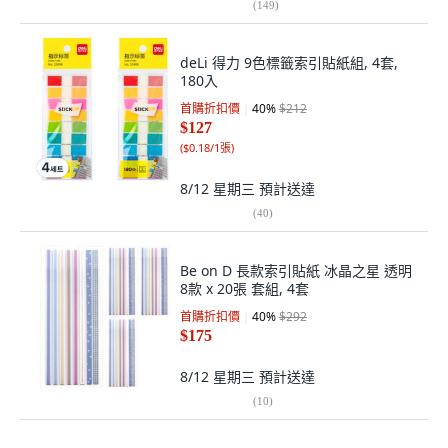
(
149
)
deLi 得力 9色標籤索引貼紙組, 4套,
180入
首購折扣價
40
%
$212
$127
(
$0.18/1張
)
8/12 星期三
預計送達
(
40
)
Be on D 長款索引貼紙 冰晶之星 透明
8款 x 20張 套組, 4套
首購折扣價
40
%
$292
$175
8/12 星期三
預計送達
(
10
)