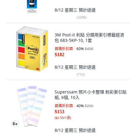
8/12 星期三
預計送達
(
2296
)
3M Post-it 利貼 分類用索引標籤經濟
包 683-5KP-10, 1套
首購折扣價
60
%
$458
$182
8/12 星期三
預計送達
(
753
)
Superssam 照片小卡整理 粉彩索引貼
紙, 6個, 10入
首購折扣價
40
%
$256
$153
(
$2.55/1張
)
8/12 星期三
預計送達