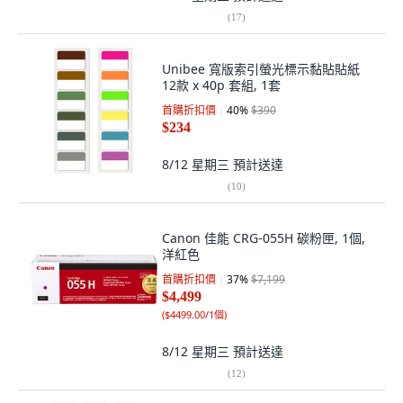
(
17
)
Unibee 寬版索引螢光標示黏貼貼紙
12款 x 40p 套組, 1套
首購折扣價
40
%
$390
$234
8/12 星期三
預計送達
(
10
)
Canon 佳能 CRG-055H 碳粉匣, 1個,
洋紅色
首購折扣價
37
%
$7,199
$4,499
(
$4499.00/1個
)
8/12 星期三
預計送達
(
12
)