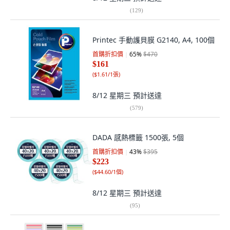
(
129
)
Printec 手動護貝膜 G2140, A4, 100個
首購折扣價
65
%
$470
$161
(
$1.61/1張
)
8/12 星期三
預計送達
(
579
)
DADA 感熱標籤 1500張, 5個
首購折扣價
43
%
$395
$223
(
$44.60/1個
)
8/12 星期三
預計送達
(
95
)