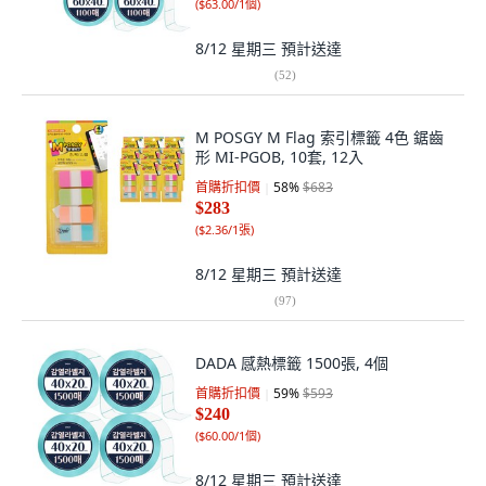
(
$63.00/1個
)
8/12 星期三
預計送達
(
52
)
M POSGY M Flag 索引標籤 4色 鋸齒
形 MI-PGOB, 10套, 12入
首購折扣價
58
%
$683
$283
(
$2.36/1張
)
8/12 星期三
預計送達
(
97
)
DADA 感熱標籤 1500張, 4個
首購折扣價
59
%
$593
$240
(
$60.00/1個
)
8/12 星期三
預計送達