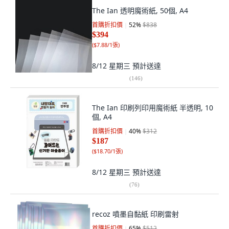
The Ian 透明魔術紙, 50個, A4
首購折扣價
52
%
$838
$394
(
$7.88/1張
)
8/12 星期三
預計送達
(
146
)
The Ian 印刷列印用魔術紙 半透明, 10
個, A4
首購折扣價
40
%
$312
$187
(
$18.70/1張
)
8/12 星期三
預計送達
(
76
)
recoz 噴墨自黏紙 印刷雷射
首購折扣價
65
%
$512