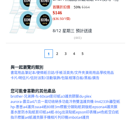
首購折扣價
59
%
$364
$146
(
$36.50/1個
)
8/12 星期三
預計送達
(
441
)
2
3
4
5
1
與一起瀏覽的類別
書寫用品
筆記本/便條紙
日誌/手帳
活頁夾/文件夾
美術用品
學校用品
卡片/明信片/信封
派對/活動
裝飾/包裝
相簿
白板/黑板/廣告
您可能會喜歡的其他產品
brother-兄弟牌-fs-60x
a4影印紙
a3護貝膠膜
du-plex
aurora-震旦a4六合一裁切收納多功能冷熱雙溫護貝機-lm4233h
離型紙
hp-惠普
a4
護貝
oa
a4紙80磅
3m標籤
分類貼紙
銅版紙
epson
a4護貝膜
墨水匣
防水貼紙
影印紙
a4紙-80g
出貨貼紙
epson印表機
a4色紙
空白紙
指示標籤
a4紙
護貝膜
手機相片列印機
imbot
a4護貝