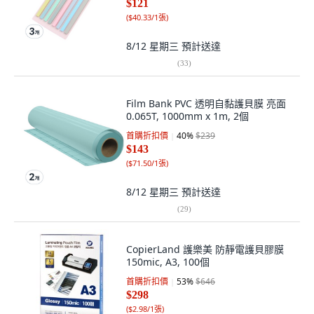
$121
(
$40.33/1張
)
8/12 星期三
預計送達
(
33
)
Film Bank PVC 透明自黏護貝膜 亮面
0.065T, 1000mm x 1m, 2個
首購折扣價
40
%
$239
$143
(
$71.50/1張
)
8/12 星期三
預計送達
(
29
)
CopierLand 護樂美 防靜電護貝膠膜
150mic, A3, 100個
首購折扣價
53
%
$646
$298
(
$2.98/1張
)