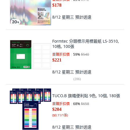
$178
8/12 星期三
預計送達
Formtec 分類標示用標籤紙 LS-3510,
10格, 100張
首購折扣價
59
%
$540
$221
8/12 星期三
預計送達
(
206
)
TUCO.B 旗幟便利貼 9色, 10個, 180張
首購折扣價
68
%
$658
$204
(
$0.11/1張
)
8/12 星期三
預計送達