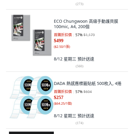
(
273
)
ECO Chungwoon 高級手動護貝膜
100mic, A4, 200個
首購折扣價
57
%
$1,179
$499
(
$2.50/1張
)
8/12 星期三
預計送達
(
560
)
DADA 熱感應標籤貼紙 500枚入, 4捲
首購折扣價
57
%
$604
$257
(
$64.25/1個
)
8/12 星期三
預計送達
(
174
)