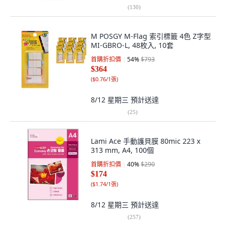
(
130
)
M POSGY M-Flag 索引標籤 4色 Z字型
MI-GBRO-L, 48枚入, 10套
首購折扣價
54
%
$793
$364
(
$0.76/1張
)
8/12 星期三
預計送達
(
25
)
Lami Ace 手動護貝膜 80mic 223 x
313 mm, A4, 100個
首購折扣價
40
%
$290
$174
(
$1.74/1張
)
8/12 星期三
預計送達
(
257
)