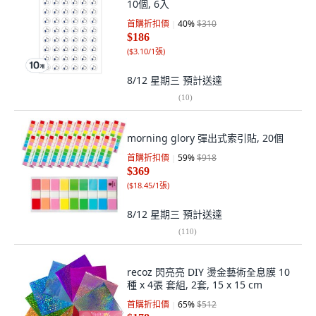
10個, 6入
首購折扣價
40
%
$310
$186
(
$3.10/1張
)
8/12 星期三
預計送達
(
10
)
morning glory 彈出式索引貼, 20個
首購折扣價
59
%
$918
$369
(
$18.45/1張
)
8/12 星期三
預計送達
(
110
)
recoz 閃亮亮 DIY 燙金藝術全息膜 10
種 x 4張 套組, 2套, 15 x 15 cm
首購折扣價
65
%
$512