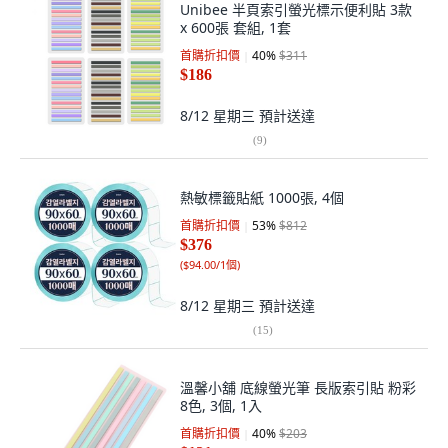
Unibee 半頁索引螢光標示便利貼 3款
x 600張 套組, 1套
首購折扣價
40
%
$311
$186
8/12 星期三
預計送達
(
9
)
熱敏標籤貼紙 1000張, 4個
首購折扣價
53
%
$812
$376
(
$94.00/1個
)
8/12 星期三
預計送達
(
15
)
溫馨小舖 底線螢光筆 長版索引貼 粉彩
8色, 3個, 1入
首購折扣價
40
%
$203