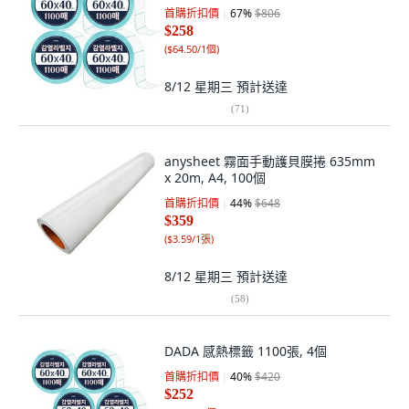
首購折扣價
67
%
$806
$258
(
$64.50/1個
)
8/12 星期三
預計送達
(
71
)
anysheet 霧面手動護貝膜捲 635mm
x 20m, A4, 100個
首購折扣價
44
%
$648
$359
(
$3.59/1張
)
8/12 星期三
預計送達
(
58
)
DADA 感熱標籤 1100張, 4個
首購折扣價
40
%
$420
$252