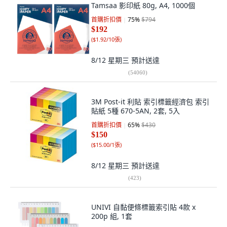
Tamsaa 影印紙 80g, A4, 1000個
首購折扣價
75
%
$794
$192
(
$1.92/10張
)
8/12 星期三
預計送達
(
54060
)
3M Post-it 利貼 索引標籤經濟包 索引
貼紙 5種 670-5AN, 2套, 5入
首購折扣價
65
%
$430
$150
(
$15.00/1張
)
8/12 星期三
預計送達
(
423
)
UNIVI 自黏便條標籤索引貼 4款 x
200p 組, 1套