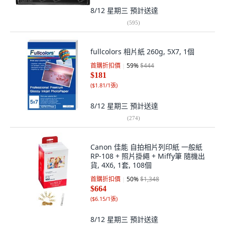
8/12 星期三
預計送達
(
595
)
fullcolors 相片紙 260g, 5X7, 1個
首購折扣價
59
%
$444
$181
(
$1.81/1張
)
8/12 星期三
預計送達
(
274
)
Canon 佳能 自拍相片列印紙 一般紙
RP-108 + 照片掛繩 + Miffy筆 隨機出
貨, 4X6, 1套, 108個
首購折扣價
50
%
$1,348
$664
(
$6.15/1張
)
8/12 星期三
預計送達