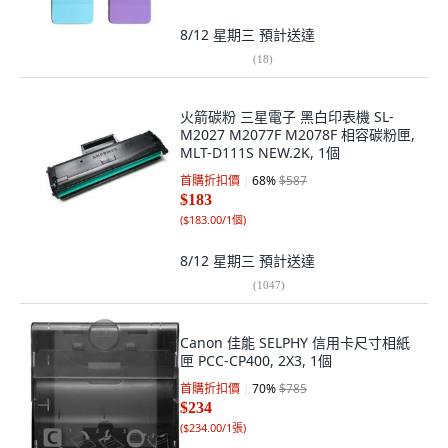
8/12 星期三
預計送達
(
18
)
火箭碳粉 三星電子 黑白印表機 SL-
M2027 M2077F M2078F 相容碳粉匣,
MLT-D111S NEW.2K, 1個
首購折扣價
68
%
$587
$183
(
$183.00/1個
)
8/12 星期三
預計送達
(
1047
)
Canon 佳能 SELPHY 信用卡尺寸相紙
匣 PCC-CP400, 2X3, 1個
首購折扣價
70
%
$785
$234
(
$234.00/1張
)