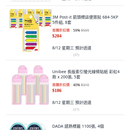
3M Post-it 箭頭標誌便簽貼 684-5KP
5件組, 8套
首購折扣價
59
%
$509
$204
8/12 星期三
預計送達
(
37
)
Unibee 長版索引螢光線條貼紙 彩虹4
款 x 200張, 5套
首購折扣價
40
%
$310
$186
8/12 星期三
預計送達
(
17
)
DADA 感熱標籤 1100張, 4個