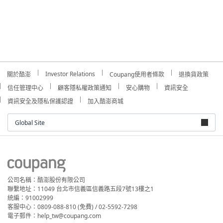
Investor Relations
關於酷澎
Coupang使用者條款
退換貨政策
信任管理中心
顧客隱私權政策通知
安心購物
資訊安全
資訊安全及隱私保護認證
加入酷澎商城
Global Site
公司名稱：酷澎股份有限公司
聯繫地址：11049 台北市信義區信義路五段7號13樓之1
統編：91002999
客服中心：0809-088-810 (免費) / 02-5592-7298
電子郵件：help_tw@coupang.com