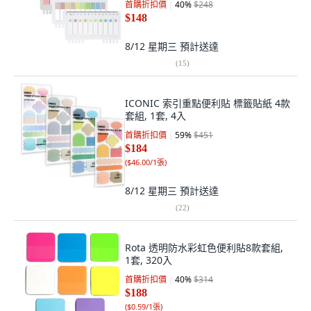
首購折扣價
40
%
$248
$148
8/12 星期三
預計送達
(
15
)
ICONIC 索引重點便利貼 標籤貼紙 4款
套組, 1套, 4入
首購折扣價
59
%
$451
$184
(
$46.00/1張
)
8/12 星期三
預計送達
(
22
)
Rota 透明防水彩虹色便利貼8款套組,
1套, 320入
首購折扣價
40
%
$314
$188
(
$0.59/1張
)