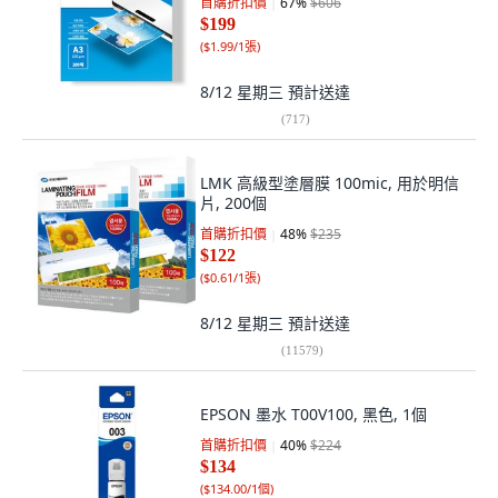
首購折扣價
67
%
$606
$199
(
$1.99/1張
)
8/12 星期三
預計送達
(
717
)
LMK 高級型塗層膜 100mic, 用於明信
片, 200個
首購折扣價
48
%
$235
$122
(
$0.61/1張
)
8/12 星期三
預計送達
(
11579
)
EPSON 墨水 T00V100, 黑色, 1個
首購折扣價
40
%
$224
$134
(
$134.00/1個
)