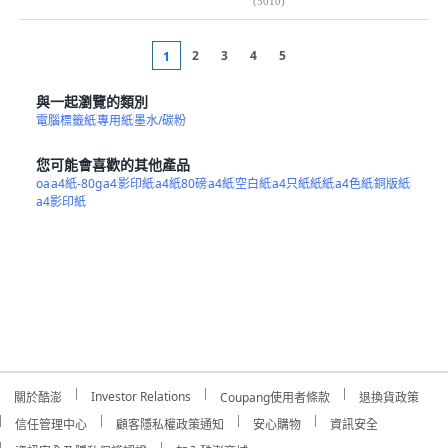
(
5010
)
2
3
4
5
1
與一起瀏覽的類別
電腦標籤紙
專用紙
墨水/碳粉
您可能會喜歡的其他產品
oa
a4紙-80g
a4
影印紙
a4紙80磅
a4紙
空白紙
a4只紙紙紙
a4色紙
銅版紙
a4影印紙
Investor Relations
關於酷澎
Coupang使用者條款
退換貨政策
信任管理中心
顧客隱私權政策通知
安心購物
資訊安全