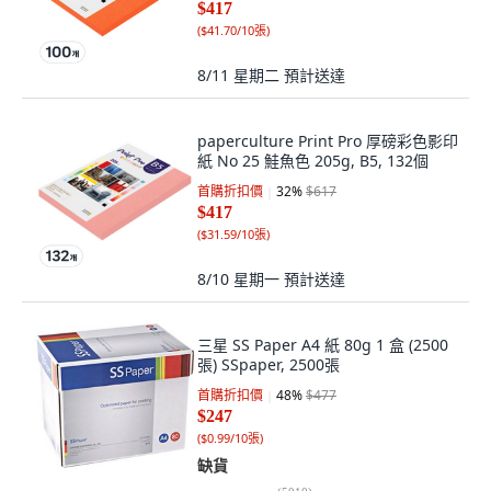
$417
(
$41.70/10張
)
8/11 星期二
預計送達
paperculture Print Pro 厚磅彩色影印
紙 No 25 鮭魚色 205g, B5, 132個
首購折扣價
32
%
$617
$417
(
$31.59/10張
)
8/10 星期一
預計送達
三星 SS Paper A4 紙 80g 1 盒 (2500
張) SSpaper, 2500張
首購折扣價
48
%
$477
$247
(
$0.99/10張
)
缺貨