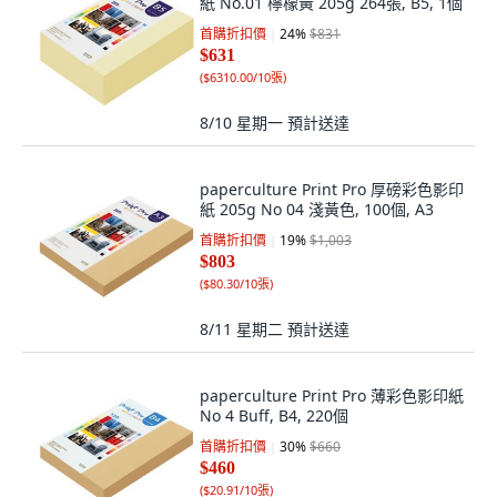
紙 No.01 檸檬黃 205g 264張, B5, 1個
首購折扣價
24
%
$831
$631
(
$6310.00/10張
)
8/10 星期一
預計送達
paperculture Print Pro 厚磅彩色影印
紙 205g No 04 淺黃色, 100個, A3
首購折扣價
19
%
$1,003
$803
(
$80.30/10張
)
8/11 星期二
預計送達
paperculture Print Pro 薄彩色影印紙
No 4 Buff, B4, 220個
首購折扣價
30
%
$660
$460
(
$20.91/10張
)