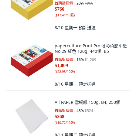
首購折扣價
20
%
$966
$766
(
$17.41/10張
)
8/10 星期一
預計送達
paperculture Print Pro 薄彩色影印紙
No 29 紅色 120g, 440個, B5
首購折扣價
16
%
$1,209
$1,009
(
$22.93/10張
)
8/10 星期一
預計送達
All PAPER 雪銅紙 150g, B4, 250個
首購折扣價
48
%
$524
$268
(
$10.72/10張
)
8/11 星期二
預計送達