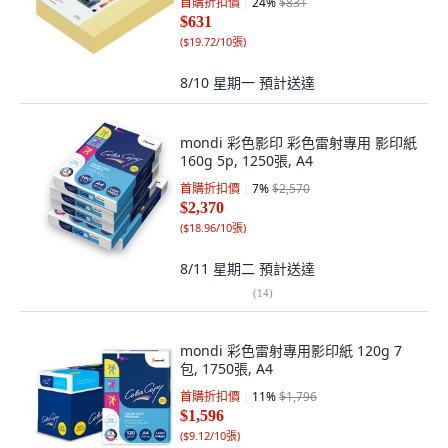
首購折扣價
24
%
$831
$631
(
$19.72/10張
)
8/10 星期一
預計送達
mondi 彩色影印 彩色雷射專用 影印紙
160g 5p, 1250張, A4
首購折扣價
7
%
$2,570
$2,370
(
$18.96/10張
)
8/11 星期二
預計送達
(
14
)
mondi 彩色雷射專用影印紙 120g 7
包, 1750張, A4
首購折扣價
11
%
$1,796
$1,596
(
$9.12/10張
)