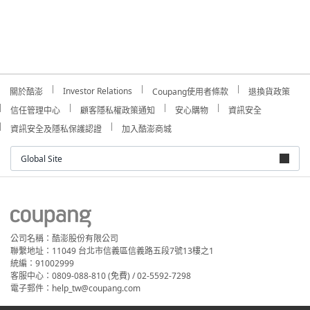
Investor Relations
關於酷澎
Coupang使用者條款
退換貨政策
信任管理中心
顧客隱私權政策通知
安心購物
資訊安全
資訊安全及隱私保護認證
加入酷澎商城
Global Site
公司名稱：酷澎股份有限公司
聯繫地址：11049 台北市信義區信義路五段7號13樓之1
統編：91002999
客服中心：0809-088-810 (免費) / 02-5592-7298
電子郵件：help_tw@coupang.com