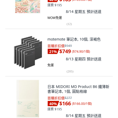
運費 $195
8/14 星期五
預計送達
WOW免運
(
12
)
motemote 筆記本, 10個, 深褐色
首購折扣價
$949
$749
21
%
(
$74.90/1個
)
8/13 星期四
預計送達
免運
(
205
)
日本 MIDORI MD Product B6 纖薄新
書筆記本, 1個, 圓點格線
首購折扣價
$277
$166
40
%
(
$166.00/1個
)
運費 $195
8/14 星期五
預計送達