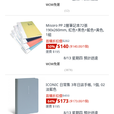
WOW免運
(
12
)
Misoro PP 2層筆記本72張
190x260mm, 紅色+黑色+藍色+黃色,
1組
首購折扣價
$282
$140
50
%
(
$140.00/1個
)
運費 $195
8/13 星期四
預計送達
WOW免運
(
3878
)
ICONIC 日常集 3年日誌手帳, 1個, 02
淡藍色
首購折扣價
$493
$173
64
%
(
$173.00/1個
)
運費 $195
8/13 星期四
預計送達