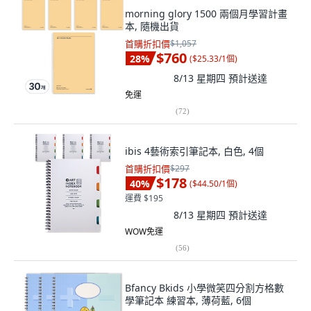
morning glory 1500 兩個月學習計畫
本, 隨機出貨
首購折扣價
$1,057
$760
28
%
(
$25.33/1個
)
8/13 星期四
預計送達
免運
(
72
)
ibis 4藝術索引筆記本, 白色, 4個
首購折扣價
$297
$178
40
%
(
$44.50/1個
)
運費 $195
8/13 星期四
預計送達
WOW免運
(
56
)
Bfancy Bkids 小學微笑四分割方格數
學筆記本 練習本, 薄荷藍, 6個