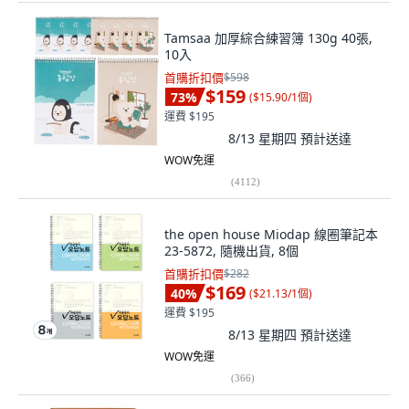
Tamsaa 加厚綜合練習簿 130g 40張,
10入
首購折扣價
$598
$159
73
%
(
$15.90/1個
)
運費 $195
8/13 星期四
預計送達
WOW免運
(
4112
)
the open house Miodap 線圈筆記本
23-5872, 隨機出貨, 8個
首購折扣價
$282
$169
40
%
(
$21.13/1個
)
運費 $195
8/13 星期四
預計送達
WOW免運
(
366
)