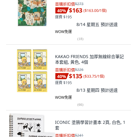
首購折扣價
$273
$163
40
%
(
$163.00/1個
)
運費 $195
8/14 星期五
預計送達
WOW免運
(
18
)
KAKAO FRIENDS 加厚無線綜合筆記
本套組, 黃色, 4個
首購折扣價
$226
$135
40
%
(
$33.75/1個
)
運費 $195
8/13 星期四
預計送達
WOW免運
(
66
)
ICONIC 塗鴉學習計畫本 2頁, 白色, 1
套
首購折扣價
$241