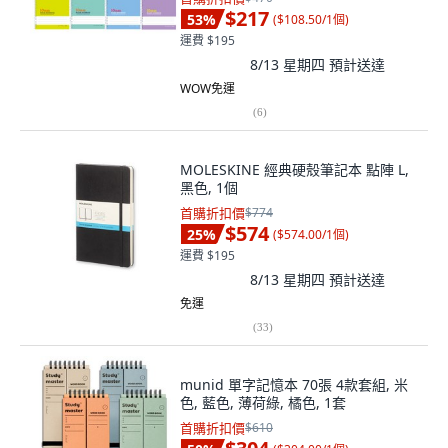
$217
53
%
(
$108.50/1個
)
運費 $195
8/13 星期四
預計送達
WOW免運
(
6
)
MOLESKINE 經典硬殼筆記本 點陣 L,
黑色, 1個
首購折扣價
$774
$574
25
%
(
$574.00/1個
)
運費 $195
8/13 星期四
預計送達
免運
(
33
)
munid 單字記憶本 70張 4款套組, 米
色, 藍色, 薄荷綠, 橘色, 1套
首購折扣價
$610