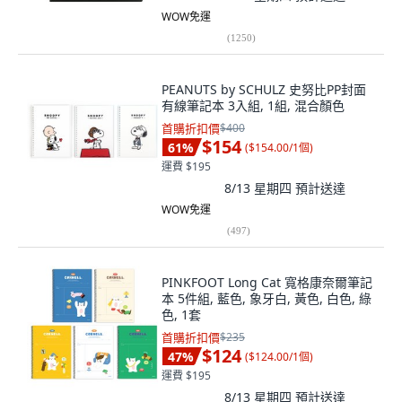
WOW免運
(
1250
)
PEANUTS by SCHULZ 史努比PP封面
有線筆記本 3入組, 1組, 混合顏色
首購折扣價
$400
$154
61
%
(
$154.00/1個
)
運費 $195
8/13 星期四
預計送達
WOW免運
(
497
)
PINKFOOT Long Cat 寬格康奈爾筆記
本 5件組, 藍色, 象牙白, 黃色, 白色, 綠
色, 1套
首購折扣價
$235
$124
47
%
(
$124.00/1個
)
運費 $195
8/13 星期四
預計送達