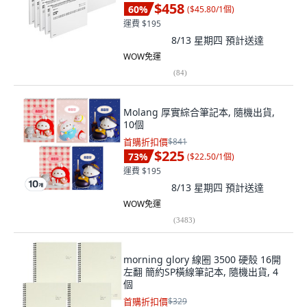
$458
60
%
(
$45.80/1個
)
運費 $195
8/13 星期四
預計送達
WOW免運
(
84
)
Molang 厚實綜合筆記本, 隨機出貨,
10個
首購折扣價
$841
$225
73
%
(
$22.50/1個
)
運費 $195
8/13 星期四
預計送達
WOW免運
(
3483
)
morning glory 線圈 3500 硬殼 16開
左翻 簡約SP橫線筆記本, 隨機出貨, 4
個
首購折扣價
$329