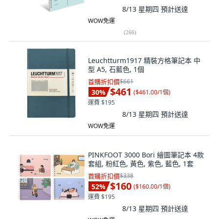
8/13 星期四
預計送達
WOW免運
(
266
)
Leuchtturm1917 精裝方格筆記本 中
型 A5, 石藍色, 1個
首購折扣價
$661
$461
30
%
(
$461.00/1個
)
運費 $195
8/13 星期四
預計送達
WOW免運
PINKFOOT 3000 Bori 繪圖筆記本 4款
套組, 粉紅色, 黃色, 紫色, 藍色, 1套
首購折扣價
$338
$160
52
%
(
$160.00/1個
)
運費 $195
8/13 星期四
預計送達