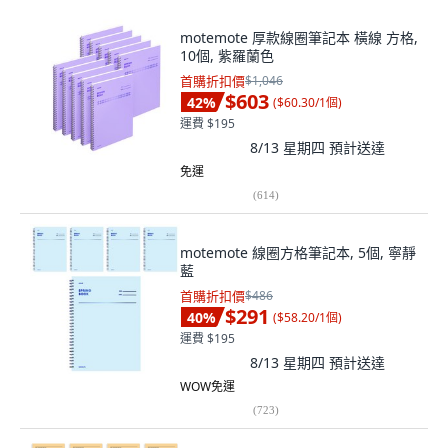
motemote 厚款線圈筆記本 橫線 方格,
10個, 紫羅蘭色
首購折扣價
$1,046
$603
42
%
(
$60.30/1個
)
運費 $195
8/13 星期四
預計送達
免運
(
614
)
motemote 線圈方格筆記本, 5個, 寧靜
藍
首購折扣價
$486
$291
40
%
(
$58.20/1個
)
運費 $195
8/13 星期四
預計送達
WOW免運
(
723
)