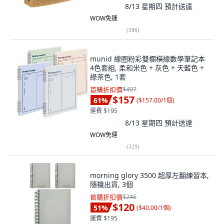
8/13 星期四
預計送達
WOW免運
(
586
)
munid 線圈粉彩雙欄橫線數學筆記本
4色套組, 柔和米色 + 灰色 + 天藍色 +
綠茶色, 1套
首購折扣價
$407
$157
61
%
(
$157.00/1個
)
運費 $195
8/13 星期四
預計送達
WOW免運
(
329
)
morning glory 3500 超厚左翻練習本,
隨機出貨, 3個
首購折扣價
$246
$120
51
%
(
$40.00/1個
)
運費 $195