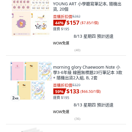
YOUNG ART 小學聽寫筆記本, 隨機出
貨, 20個
首購折扣價
$282
$157
44
%
(
$7.85/1個
)
運費 $195
8/13 星期四
預計送達
WOW免運
(
40
)
morning glory Chaewoom Note 小
學3-6年級 線圈無標題23行筆記本 3款
+ 隨機出貨2入組, B, 2套
首購折扣價
$329
$133
59
%
(
$66.50/1個
)
運費 $195
8/13 星期四
預計送達
WOW免運
(
36
)