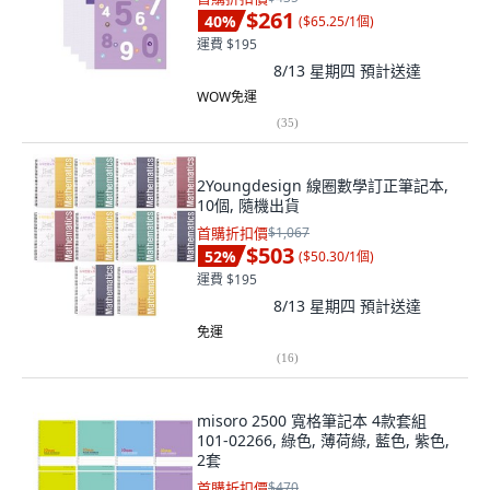
$261
40
%
(
$65.25/1個
)
運費 $195
8/13 星期四
預計送達
WOW免運
(
35
)
2Youngdesign 線圈數學訂正筆記本,
10個, 隨機出貨
首購折扣價
$1,067
$503
52
%
(
$50.30/1個
)
運費 $195
8/13 星期四
預計送達
免運
(
16
)
misoro 2500 寬格筆記本 4款套組
101-02266, 綠色, 薄荷綠, 藍色, 紫色,
2套
首購折扣價
$470