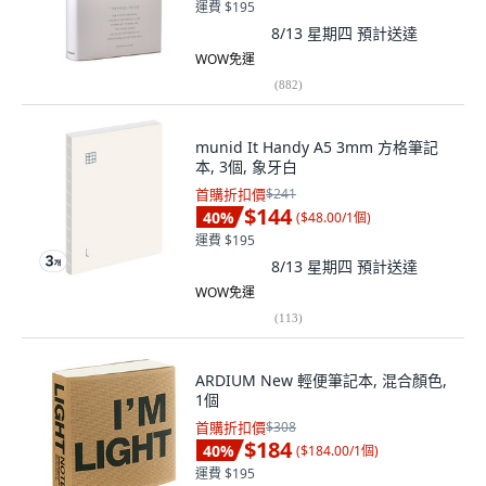
運費 $195
8/13 星期四
預計送達
WOW免運
(
882
)
munid It Handy A5 3mm 方格筆記
本, 3個, 象牙白
首購折扣價
$241
$144
40
%
(
$48.00/1個
)
運費 $195
8/13 星期四
預計送達
WOW免運
(
113
)
ARDIUM New 輕便筆記本, 混合顏色,
1個
首購折扣價
$308
$184
40
%
(
$184.00/1個
)
運費 $195