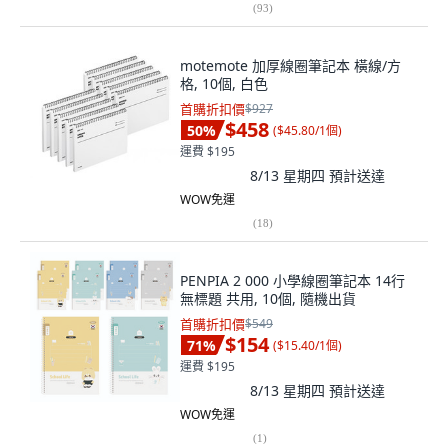
(
93
)
motemote 加厚線圈筆記本 橫線/方
格, 10個, 白色
首購折扣價
$927
$458
50
%
(
$45.80/1個
)
運費 $195
8/13 星期四
預計送達
WOW免運
(
18
)
PENPIA 2 000 小學線圈筆記本 14行
無標題 共用, 10個, 隨機出貨
首購折扣價
$549
$154
71
%
(
$15.40/1個
)
運費 $195
8/13 星期四
預計送達
WOW免運
(
1
)