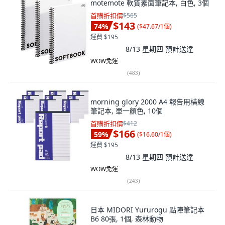
motemote 軟質素面筆記本, 白色, 3個
首購折扣價
$565
$143
74
%
(
$47.67/1個
)
運費 $195
8/13 星期四
預計送達
WOW免運
(
483
)
morning glory 2000 A4 報告用橫線
筆記本, 單一顏色, 10個
首購折扣價
$412
$166
59
%
(
$16.60/1個
)
運費 $195
8/13 星期四
預計送達
WOW免運
(
243
)
日本 MIDORI Yururogu 點陣筆記本
B6 80張, 1個, 森林動物