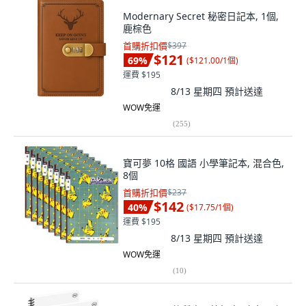
Modernary Secret 秘密日記本, 1個,
鹿棕色
首購折扣價
$397
$121
69
%
(
$121.00/1個
)
運費 $195
8/13 星期四
預計送達
WOW免運
(
255
)
寶可夢 10格 國語 小學筆記本, 混合色,
8個
首購折扣價
$237
$142
40
%
(
$17.75/1個
)
運費 $195
8/13 星期四
預計送達
WOW免運
(
10
)