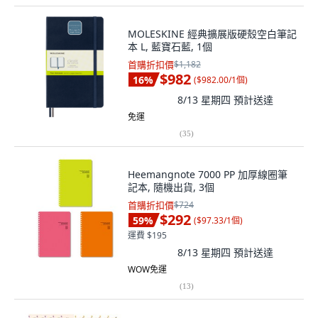
MOLESKINE 經典擴展版硬殼空白筆記
本 L, 藍寶石藍, 1個
首購折扣價
$1,182
$982
16
%
(
$982.00/1個
)
8/13 星期四
預計送達
免運
(
35
)
Heemangnote 7000 PP 加厚線圈筆
記本, 隨機出貨, 3個
首購折扣價
$724
$292
59
%
(
$97.33/1個
)
運費 $195
8/13 星期四
預計送達
WOW免運
(
13
)