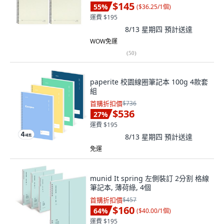
$145
55
%
(
$36.25/1個
)
運費 $195
8/13 星期四
預計送達
WOW免運
(
50
)
paperite 校園線圈筆記本 100g 4款套
組
首購折扣價
$736
$536
27
%
運費 $195
8/13 星期四
預計送達
免運
munid It spring 左側裝訂 2分割 格線
筆記本, 薄荷綠, 4個
首購折扣價
$457
$160
64
%
(
$40.00/1個
)
運費 $195