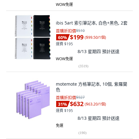
WOW免運
ibis 5art 索引筆記本, 白色+黑色, 2套
首購折扣價
$510
$199
60
%
(
$99.50/1個
)
運費 $195
8/13 星期四
預計送達
WOW免運
(
3519
)
motemote 方格筆記本, 10個, 紫羅蘭
色
首購折扣價
$927
$632
31
%
(
$63.20/1個
)
運費 $195
8/13 星期四
預計送達
免運
(
190
)