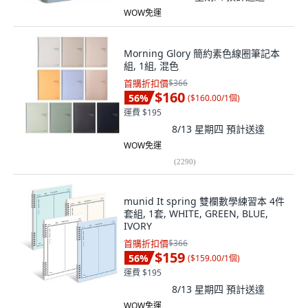
WOW免運
Morning Glory 簡約素色線圈筆記本
組, 1組, 混色
首購折扣價
$366
$160
56
%
(
$160.00/1個
)
運費 $195
8/13 星期四
預計送達
WOW免運
(
2290
)
munid It spring 雙欄數學練習本 4件
套組, 1套, WHITE, GREEN, BLUE,
IVORY
首購折扣價
$366
$159
56
%
(
$159.00/1個
)
運費 $195
8/13 星期四
預計送達
WOW免運