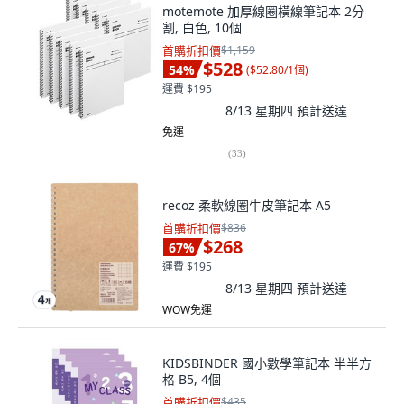
motemote 加厚線圈橫線筆記本 2分
割, 白色, 10個
首購折扣價
$1,159
$528
54
%
(
$52.80/1個
)
運費 $195
8/13 星期四
預計送達
免運
(
33
)
recoz 柔軟線圈牛皮筆記本 A5
首購折扣價
$836
$268
67
%
運費 $195
8/13 星期四
預計送達
WOW免運
KIDSBINDER 國小數學筆記本 半半方
格 B5, 4個
首購折扣價
$435