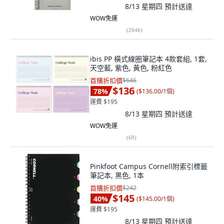
8/13 星期四
預計送達
WOW免運
(
2646
)
ibis PP 橫式線圈筆記本 4款套組, 1套,
天空藍, 紫色, 黃色, 粉紅色
首購折扣價
$646
$136
78
%
(
$136.00/1個
)
運費 $195
8/13 星期四
預計送達
WOW免運
(
69
)
Pinkfoot Campus Cornell附索引標籤
筆記本, 黑色, 1本
首購折扣價
$242
$145
40
%
(
$145.00/1個
)
運費 $195
8/13 星期四
預計送達