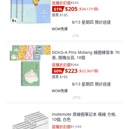
首購折扣價
$535
$205
61
%
(
$34.17/1個
)
運費 $195
8/13 星期四
預計送達
WOW免運
(
75
)
DOnG-A Pms Molang 線圈練習本 70
張, 隨機出貨, 10個
首購折扣價
$564
$223
60
%
(
$22.30/1個
)
運費 $195
8/13 星期四
預計送達
WOW免運
(
777
)
motemote 厚線圈筆記本 橫線 方格,
10個, 白色
首購折扣價
$1,159