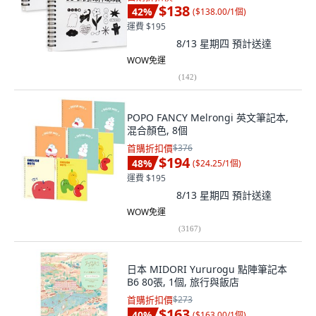
$138
42
%
(
$138.00/1個
)
運費 $195
8/13 星期四
預計送達
WOW免運
(
142
)
POPO FANCY Melrongi 英文筆記本,
混合顏色, 8個
首購折扣價
$376
$194
48
%
(
$24.25/1個
)
運費 $195
8/13 星期四
預計送達
WOW免運
(
3167
)
日本 MIDORI Yururogu 點陣筆記本
B6 80張, 1個, 旅行與飯店
首購折扣價
$273
$163
40
%
(
$163.00/1個
)