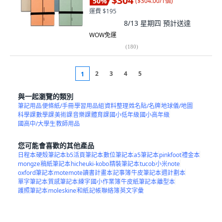
$304
50
%
(
$304.00/1個
)
運費 $195
8/13 星期四
預計送達
WOW免運
(
180
)
2
3
4
5
1
與一起瀏覽的類別
筆記用品
便條紙/手冊
學習用品組
資料整理
姓名貼/名牌
地球儀/地圖
科學課
數學課
美術課
音樂課
體育課
國小低年級
國小高年級
國高中/大學生
教師用品
您可能會喜歡的其他產品
日程本
硬殼筆記本
b5活頁筆記本
數位筆記本
a5筆記本
pinkfoot
禮金本
mongze
稿紙筆記本
hicheuki-kobo
精裝筆記本
tucob
小米note
oxford筆記本
motemote讀書計畫本
記事簿
牛皮筆記本
週計劃本
單字筆記本
質感筆記本
練字
國小作業簿
牛皮紙筆記本
離型本
護照筆記本
moleskine
和紙
記帳
聯絡簿
英文字彙