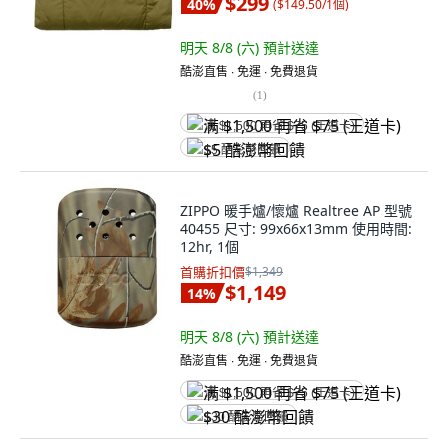
$299
40
%
(
$149.50/1個
)
明天 8/8 (六)
預計送達
酷澎直售 ∙ 免運 ∙ 免費退貨
(
1
)
满 $1,500 再省 $75 (王道卡)
$5 酷澎幣回饋
ZIPPO 暖手爐/懷爐 Realtree AP 型號
40455 尺寸: 99x66x13mm 使用時間:
12hr, 1個
首購折扣價
$1,349
$1,149
14
%
明天 8/8 (六)
預計送達
酷澎直售 ∙ 免運 ∙ 免費退貨
满 $1,500 再省 $75 (王道卡)
$30 酷澎幣回饋