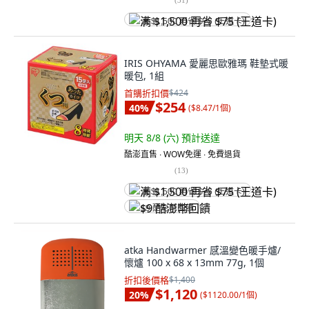
满 $1,500 再省 $75 (王道卡)
IRIS OHYAMA 愛麗思歐雅瑪 鞋墊式暖
暖包, 1組
首購折扣價
$424
$254
40
%
(
$8.47/1個
)
明天 8/8 (六)
預計送達
酷澎直售 ∙ WOW免運 ∙ 免費退貨
(
13
)
满 $1,500 再省 $75 (王道卡)
$9 酷澎幣回饋
atka Handwarmer 感溫變色暖手爐/
懷爐 100 x 68 x 13mm 77g, 1個
折扣後價格
$1,400
$1,120
20
%
(
$1120.00/1個
)