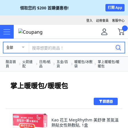
領取您的
$200
首購優惠卷!
打開 App
登入
註冊會員
客服中心
全部
酷澎首
火箭速
日用/紙
五金/百
暖暖包/冰敷
掌上暖暖包/暖
頁
配
品
貨
袋
暖包
掌上暖暖包/暖暖包
篩選器
Kao 花王 MegRhythm 美舒律 蒸氣溫
熱貼女性熱敷貼, 1盒