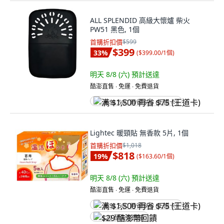
ALL SPLENDID 高級大懷爐 柴火
PW51 黑色, 1個
首購折扣價
$599
$399
33
%
(
$399.00/1個
)
明天 8/8 (六)
預計送達
酷澎直售 ∙ 免運 ∙ 免費退貨
满 $1,500 再省 $75 (王道卡)
Lightec 暖頸貼 無香款 5片, 1個
首購折扣價
$1,018
$818
19
%
(
$163.60/1個
)
明天 8/8 (六)
預計送達
酷澎直售 ∙ 免運 ∙ 免費退貨
满 $1,500 再省 $75 (王道卡)
$29 酷澎幣回饋