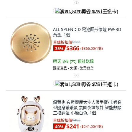
(
2
)
满 $1,500 再省 $75 (王道卡)
ALL SPLENDID 電池圓形懷爐 PW-RD
黃金, 1個
首購折扣價
$566
$366
35
%
(
$366.00/1個
)
明天 8/8 (六)
預計送達
酷澎直售 ∙ 免運 ∙ 免費退貨
(
2
)
满 $1,500 再省 $75 (王道卡)
瘋萊也 夜燈麋鹿太空人暖手寶/卡通造
型隨身暖暖蛋 氛圍夜燈設計 智能數顯
三檔調溫 小鹿白色, 1個
首購折扣價
$403
$241
40
%
(
$241.00/1個
)