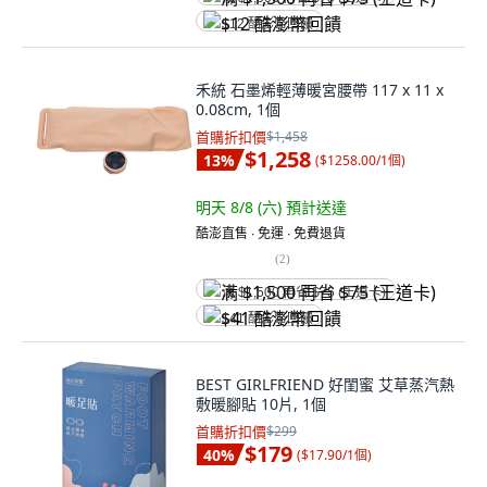
$12 酷澎幣回饋
禾統 石墨烯輕薄暖宮腰帶 117 x 11 x
0.08cm, 1個
首購折扣價
$1,458
$1,258
13
%
(
$1258.00/1個
)
明天 8/8 (六)
預計送達
酷澎直售 ∙ 免運 ∙ 免費退貨
(
2
)
满 $1,500 再省 $75 (王道卡)
$41 酷澎幣回饋
BEST GIRLFRIEND 好閨蜜 艾草蒸汽熱
敷暖腳貼 10片, 1個
首購折扣價
$299
$179
40
%
(
$17.90/1個
)