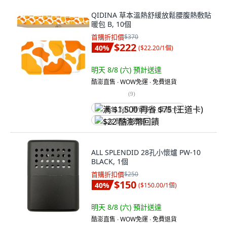
QIDINA 草本溫熱舒緩放鬆腰腹熱敷貼
暖包 B, 10個
首購折扣價
$370
$222
40
%
(
$22.20/1個
)
明天 8/8 (六)
預計送達
酷澎直售 ∙ WOW免運 ∙ 免費退貨
(
9
)
满 $1,500 再省 $75 (王道卡)
$22 酷澎幣回饋
ALL SPLENDID 28孔小懷爐 PW-10
BLACK, 1個
首購折扣價
$250
$150
40
%
(
$150.00/1個
)
明天 8/8 (六)
預計送達
酷澎直售 ∙ WOW免運 ∙ 免費退貨