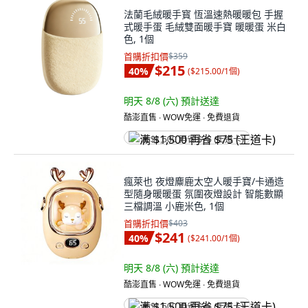
法蘭毛絨暖手寳 恆溫速熱暖暖包 手握
式暖手蛋 毛絨雙面暖手寶 暖暖蛋 米白
色, 1個
首購折扣價
$359
$215
40
%
(
$215.00/1個
)
明天 8/8 (六)
預計送達
酷澎直售 ∙ WOW免運 ∙ 免費退貨
满 $1,500 再省 $75 (王道卡)
瘋萊也 夜燈麋鹿太空人暖手寶/卡通造
型隨身暖暖蛋 氛圍夜燈設計 智能數顯
三檔調溫 小鹿米色, 1個
首購折扣價
$403
$241
40
%
(
$241.00/1個
)
明天 8/8 (六)
預計送達
酷澎直售 ∙ WOW免運 ∙ 免費退貨
满 $1,500 再省 $75 (王道卡)