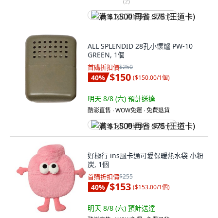
(
2
)
满 $1,500 再省 $75 (王道卡)
ALL SPLENDID 28孔小懷爐 PW-10
GREEN, 1個
首購折扣價
$250
$150
40
%
(
$150.00/1個
)
明天 8/8 (六)
預計送達
酷澎直售 ∙ WOW免運 ∙ 免費退貨
满 $1,500 再省 $75 (王道卡)
好極行 ins風卡通可愛保暖熱水袋 小粉
炭, 1個
首購折扣價
$255
$153
40
%
(
$153.00/1個
)
明天 8/8 (六)
預計送達