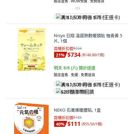
酷澎直售 ∙ WOW免運 ∙ 免費退貨
(
1
)
满 $1,500 再省 $75 (王道卡)
Nisyo 日翔 溫感熱敷暖頸貼 柚香黃 5
片, 1個
首購折扣價
$934
$734
21
%
(
$146.80/1個
)
明天 8/8 (六)
預計送達
酷澎直售 ∙ 免運 ∙ 免費退貨
满 $1,500 再省 $75 (王道卡)
$28 酷澎幣回饋
NEKO 石墨烯暖腰貼, 1盒
首購折扣價
$185
$111
40
%
(
$55.50/1個
)