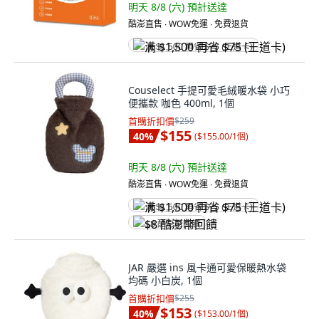
明天 8/8 (六)
預計送達
酷澎直售 ∙ WOW免運 ∙ 免費退貨
满 $1,500 再省 $75 (王道卡)
Couselect 手提可愛毛絨暖水袋 小巧
便攜款 咖色 400ml, 1個
首購折扣價
$259
$155
40
%
(
$155.00/1個
)
明天 8/8 (六)
預計送達
酷澎直售 ∙ WOW免運 ∙ 免費退貨
满 $1,500 再省 $75 (王道卡)
$8 酷澎幣回饋
JAR 嚴選 ins 風卡通可愛保暖熱水袋
均碼 小白炭, 1個
首購折扣價
$255
$153
40
%
(
$153.00/1個
)