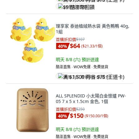
$9 酷澎幣回饋
理享家 泰迪植絨熱水袋 黃色鴨鴨 40g,
1組
首購折扣價
$107
$64
40
%
(
$21.33/1個
)
明天 8/8 (六)
預計送達
酷澎直售 ∙ WOW免運 ∙ 免費退貨
满 $1,500 再省 $75 (王道卡)
ALL SPLENDID 小太陽白金懷爐 PW-
05 7 x 5 x 1.5cm 金色, 1個
首購折扣價
$250
$150
40
%
(
$150.00/1個
)
明天 8/8 (六)
預計送達
酷澎直售 ∙ WOW免運 ∙ 免費退貨