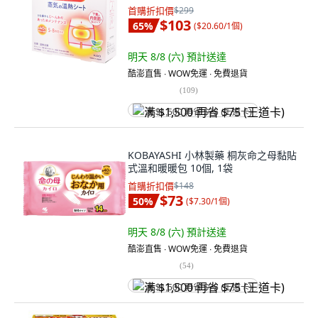
首購折扣價
$299
$103
65
%
(
$20.60/1個
)
明天 8/8 (六)
預計送達
酷澎直售 ∙ WOW免運 ∙ 免費退貨
(
109
)
满 $1,500 再省 $75 (王道卡)
KOBAYASHI 小林製藥 桐灰命之母黏貼
式溫和暖暖包 10個, 1袋
首購折扣價
$148
$73
50
%
(
$7.30/1個
)
明天 8/8 (六)
預計送達
酷澎直售 ∙ WOW免運 ∙ 免費退貨
(
54
)
满 $1,500 再省 $75 (王道卡)