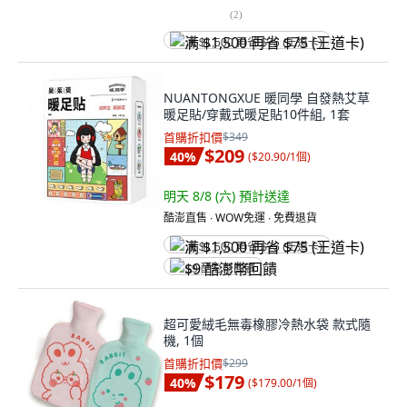
(
2
)
满 $1,500 再省 $75 (王道卡)
NUANTONGXUE 暖同學 自發熱艾草
暖足貼/穿戴式暖足貼10件組, 1套
首購折扣價
$349
$209
40
%
(
$20.90/1個
)
明天 8/8 (六)
預計送達
酷澎直售 ∙ WOW免運 ∙ 免費退貨
满 $1,500 再省 $75 (王道卡)
$9 酷澎幣回饋
超可愛絨毛無毒橡膠冷熱水袋 款式隨
機, 1個
首購折扣價
$299
$179
40
%
(
$179.00/1個
)