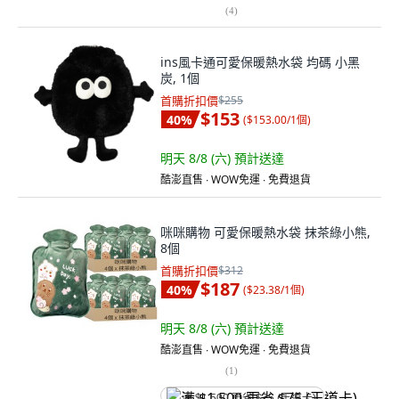
(
4
)
ins風卡通可愛保暖熱水袋 均碼 小黑
炭, 1個
首購折扣價
$255
$153
40
%
(
$153.00/1個
)
明天 8/8 (六)
預計送達
酷澎直售 ∙ WOW免運 ∙ 免費退貨
咪咪購物 可愛保暖熱水袋 抹茶綠小熊,
8個
首購折扣價
$312
$187
40
%
(
$23.38/1個
)
明天 8/8 (六)
預計送達
酷澎直售 ∙ WOW免運 ∙ 免費退貨
(
1
)
满 $1,500 再省 $75 (王道卡)