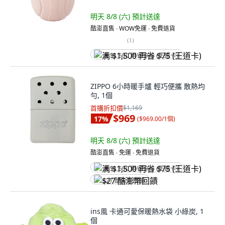
明天 8/8 (六)
預計送達
酷澎直售 ∙ WOW免運 ∙ 免費退貨
(
1
)
满 $1,500 再省 $75 (王道卡)
ZIPPO 6小時暖手爐 輕巧便攜 散熱均
勻, 1個
首購折扣價
$1,169
$969
17
%
(
$969.00/1個
)
明天 8/8 (六)
預計送達
酷澎直售 ∙ 免運 ∙ 免費退貨
满 $1,500 再省 $75 (王道卡)
$27 酷澎幣回饋
ins風 卡通可愛保暖熱水袋 小綠炭, 1
個