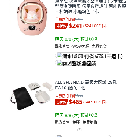
瘋萊也 夜燈麋鹿太空人暖手寶/卡通造
型隨身暖暖蛋 氛圍夜燈設計 智能數顯
三檔調溫 小鹿粉色, 1個
首購折扣價
$403
$241
40
%
(
$241.00/1個
)
明天 8/8 (六)
預計送達
酷澎直售 ∙ WOW免運 ∙ 免費退貨
满 $1,500 再省 $75 (王道卡)
$12 酷澎幣回饋
ALL SPLENDID 高級大懷爐 28孔
PW10 銀色, 1個
首購折扣價
$665
$465
30
%
(
$465.00/1個
)
明天 8/8 (六)
預計送達
酷澎直售 ∙ 免運 ∙ 免費退貨
(
5
)