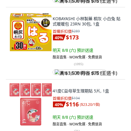
满 $1,500 再省 $75 (王道卡)
KOBAYASHI 小林製藥 桐灰 小白兔 貼
式暖暖包 23RN 30包, 1盒
首購折扣價
$289
$173
40
%
明天 8/8 (六)
預計送達
酷澎直售 ∙ WOW免運 ∙ 免費退貨
(
1095
)
满 $1,500 再省 $75 (王道卡)
41度C益母草生理期貼 5片, 1盒
首購折扣價
$194
$116
40
%
(
$23.20/1個
)
明天 8/8 (六)
預計送達
酷澎直售 ∙ WOW免運 ∙ 免費退貨
(
31
)