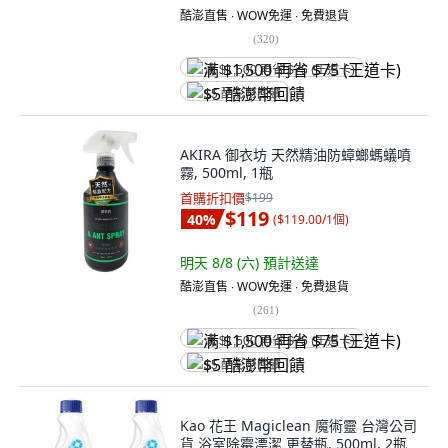
酷澎直售 ∙ WOW免運 ∙ 免費退貨
(
320
)
满 $1,500 再省 $75 (王道卡)
$5 酷澎幣回饋
AKIRA 御衣坊 天然精油防蟑螂螞蟻噴
霧, 500ml, 1瓶
首購折扣價
$199
$119
40
%
(
$119.00/1個
)
明天 8/8 (六)
預計送達
酷澎直售 ∙ WOW免運 ∙ 免費退貨
(
261
)
满 $1,500 再省 $75 (王道卡)
$5 酷澎幣回饋
Kao 花王 Magiclean 魔術靈 台灣公司
貨 浴室除霉漂潔 更替瓶, 500ml, 2瓶