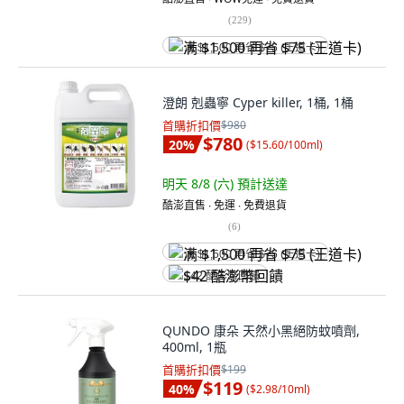
(
229
)
满 $1,500 再省 $75 (王道卡)
澄朗 剋蟲寧 Cyper killer, 1桶, 1桶
首購折扣價
$980
$780
20
%
(
$15.60/100ml
)
明天 8/8 (六)
預計送達
酷澎直售 ∙ 免運 ∙ 免費退貨
(
6
)
满 $1,500 再省 $75 (王道卡)
$42 酷澎幣回饋
QUNDO 康朵 天然小黑絕防蚊噴劑,
400ml, 1瓶
首購折扣價
$199
$119
40
%
(
$2.98/10ml
)