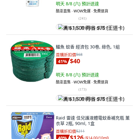
明天 8/8 (六)
預計送達
酷澎直售 ∙ WOW免運 ∙ 免費退貨
(
241
)
满 $1,500 再省 $75 (王道卡)
鱷魚 蚊香 經濟包 30卷, 綠色, 1組
首購折扣價
$68
$40
41
%
明天 8/8 (六)
預計送達
酷澎直售 ∙ WOW免運 ∙ 免費退貨
(
173
)
满 $1,500 再省 $75 (王道卡)
Raid 雷達 佳兒護液體電蚊香補充瓶 薰
衣草 2瓶, 90ml, 1盒
首購折扣價
$211
$126
40
%
(
$14.00/10ml
)