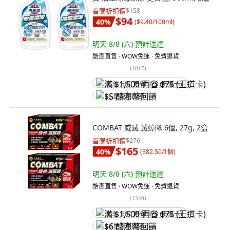
首購折扣價
$158
$94
40
%
(
$9.40/100ml
)
明天 8/8 (六)
預計送達
酷澎直售 ∙ WOW免運 ∙ 免費退貨
(
1017
)
满 $1,500 再省 $75 (王道卡)
$5 酷澎幣回饋
COMBAT 威滅 滅蟑隊 6個, 27g, 2盒
首購折扣價
$276
$165
40
%
(
$82.50/1個
)
明天 8/8 (六)
預計送達
酷澎直售 ∙ WOW免運 ∙ 免費退貨
(
1340
)
满 $1,500 再省 $75 (王道卡)
$6 酷澎幣回饋