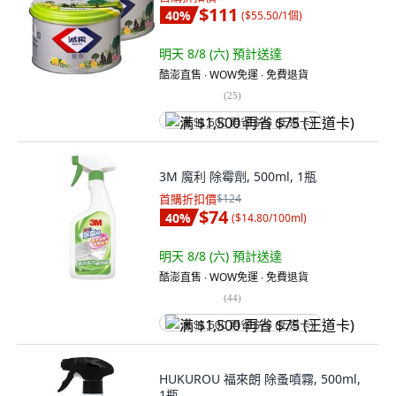
$111
40
%
(
$55.50/1個
)
明天 8/8 (六)
預計送達
酷澎直售 ∙ WOW免運 ∙ 免費退貨
(
25
)
满 $1,500 再省 $75 (王道卡)
3M 魔利 除霉劑, 500ml, 1瓶
首購折扣價
$124
$74
40
%
(
$14.80/100ml
)
明天 8/8 (六)
預計送達
酷澎直售 ∙ WOW免運 ∙ 免費退貨
(
44
)
满 $1,500 再省 $75 (王道卡)
HUKUROU 福來朗 除蚤噴霧, 500ml,
1瓶