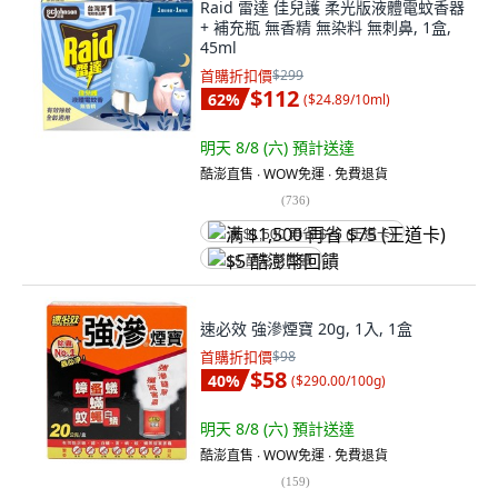
Raid 雷達 佳兒護 柔光版液體電蚊香器
+ 補充瓶 無香精 無染料 無刺鼻, 1盒,
45ml
首購折扣價
$299
$112
62
%
(
$24.89/10ml
)
明天 8/8 (六)
預計送達
酷澎直售 ∙ WOW免運 ∙ 免費退貨
(
736
)
满 $1,500 再省 $75 (王道卡)
$5 酷澎幣回饋
速必效 強滲煙寶 20g, 1入, 1盒
首購折扣價
$98
$58
40
%
(
$290.00/100g
)
明天 8/8 (六)
預計送達
酷澎直售 ∙ WOW免運 ∙ 免費退貨
(
159
)