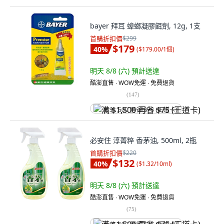
bayer 拜耳 蟑螂凝膠餌劑, 12g, 1支
首購折扣價
$299
$179
40
%
(
$179.00/1個
)
明天 8/8 (六)
預計送達
酷澎直售 ∙ WOW免運 ∙ 免費退貨
(
147
)
满 $1,500 再省 $75 (王道卡)
必安住 淳菁粹 香茅油, 500ml, 2瓶
首購折扣價
$220
$132
40
%
(
$1.32/10ml
)
明天 8/8 (六)
預計送達
酷澎直售 ∙ WOW免運 ∙ 免費退貨
(
75
)