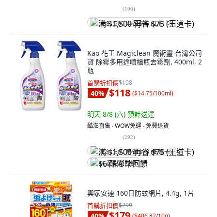
(
106
)
满 $1,500 再省 $75 (王道卡)
Kao 花王 Magiclean 魔術靈 台灣公司
貨 除霉多用途噴槍瓶去霉劑, 400ml, 2
瓶
首購折扣價
$198
$118
40
%
(
$14.75/100ml
)
明天 8/8 (六)
預計送達
酷澎直售 ∙ WOW免運 ∙ 免費退貨
(
292
)
满 $1,500 再省 $75 (王道卡)
$6 酷澎幣回饋
興家安速 160日防蚊網片, 4.4g, 1片
首購折扣價
$299
$179
40
%
(
$406.82/10g
)