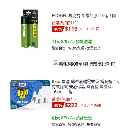
ECOGEL 易克捷 除蟻餌膠, 10g, 1個
首購折扣價
$199
$119
40
%
(
$119.00/1個
)
明天 8/8 (六)
預計送達
酷澎直售 ∙ WOW免運 ∙ 免費退貨
(
560
)
满 $1,500 再省 $75 (王道卡)
Raid 雷達 薄型液體電蚊香 補充瓶 4入
有效除蚊 安心保護 無香精 無染料,
164ml, 1盒
首購折扣價
$370
$222
40
%
(
$13.54/10ml
)
明天 8/8 (六)
預計送達
酷澎直售 ∙ WOW免運 ∙ 免費退貨