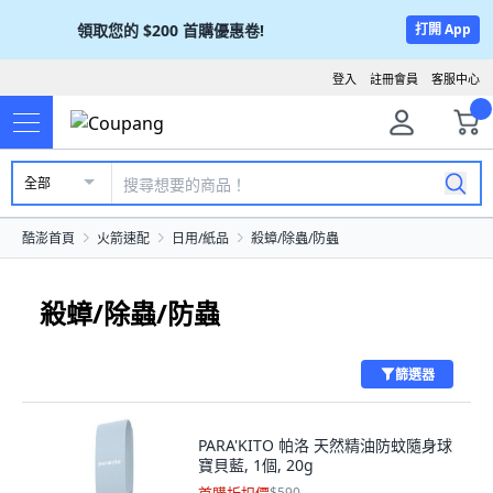
領取您的
$200
首購優惠卷!
打開 App
登入
註冊會員
客服中心
全部
酷澎首頁
火箭速配
日用/紙品
殺蟑/除蟲/防蟲
殺蟑/除蟲/防蟲
篩選器
PARA'KITO 帕洛 天然精油防蚊隨身球
寶貝藍, 1個, 20g
$590