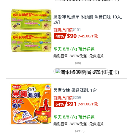
蟑愛呷 粘蟑屋 附誘餌 魚骨口味 10入,
2組
首購折扣價
$151
$90
40
%
(
$45.00/1個
)
明天 8/8 (六)
預計送達
酷澎直售 ∙ WOW免運 ∙ 免費退貨
(
88
)
满 $1,500 再省 $75 (王道卡)
興家安速 果蠅餌劑, 1盒
首購折扣價
$259
$91
64
%
(
$91.00/1個
)
明天 8/8 (六)
預計送達
酷澎直售 ∙ WOW免運 ∙ 免費退貨
(
4936
)