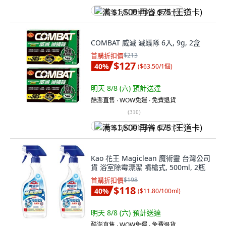
满 $1,500 再省 $75 (王道卡)
COMBAT 威滅 滅蟻隊 6入, 9g, 2盒
首購折扣價
$213
$127
40
%
(
$63.50/1個
)
明天 8/8 (六)
預計送達
酷澎直售 ∙ WOW免運 ∙ 免費退貨
(
310
)
满 $1,500 再省 $75 (王道卡)
Kao 花王 Magiclean 魔術靈 台灣公司
貨 浴室除霉漂潔 噴槍式, 500ml, 2瓶
首購折扣價
$198
$118
40
%
(
$11.80/100ml
)
明天 8/8 (六)
預計送達
酷澎直售 ∙ WOW免運 ∙ 免費退貨