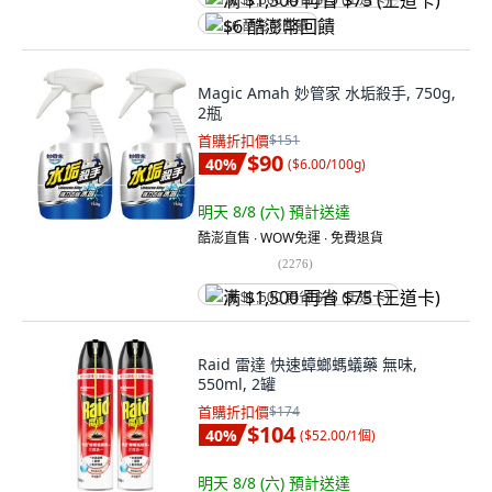
满 $1,500 再省 $75 (王道卡)
$6 酷澎幣回饋
Magic Amah 妙管家 水垢殺手, 750g,
2瓶
首購折扣價
$151
$90
40
%
(
$6.00/100g
)
明天 8/8 (六)
預計送達
酷澎直售 ∙ WOW免運 ∙ 免費退貨
(
2276
)
满 $1,500 再省 $75 (王道卡)
Raid 雷達 快速蟑螂螞蟻藥 無味,
550ml, 2罐
首購折扣價
$174
$104
40
%
(
$52.00/1個
)
明天 8/8 (六)
預計送達