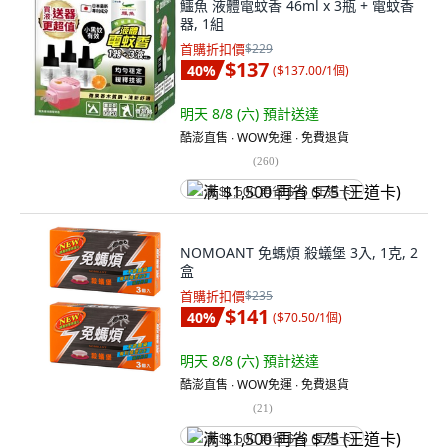
鱷魚 液體電蚊香 46ml x 3瓶 + 電蚊香
器, 1組
首購折扣價
$229
$137
40
%
(
$137.00/1個
)
明天 8/8 (六)
預計送達
酷澎直售 ∙ WOW免運 ∙ 免費退貨
(
260
)
满 $1,500 再省 $75 (王道卡)
NOMOANT 免螞煩 殺蟻堡 3入, 1克, 2
盒
首購折扣價
$235
$141
40
%
(
$70.50/1個
)
明天 8/8 (六)
預計送達
酷澎直售 ∙ WOW免運 ∙ 免費退貨
(
21
)
满 $1,500 再省 $75 (王道卡)