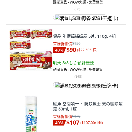
酷澎直售 ∙ WOW免運 ∙ 免費退貨
(
68
)
满 $1,500 再省 $75 (王道卡)
優品 別慌蟑捕蟑屋 5片, 110g, 4組
首購折扣價
$150
$90
40
%
(
$22.50/1個
)
明天 8/8 (六)
預計送達
酷澎直售 ∙ WOW免運 ∙ 免費退貨
(
165
)
满 $1,500 再省 $75 (王道卡)
鱷魚 空間噴一下 防蚊戰士 蚊の驅除噴
霧 60ml, 1瓶
首購折扣價
$179
$107
40
%
(
$107.00/1個
)