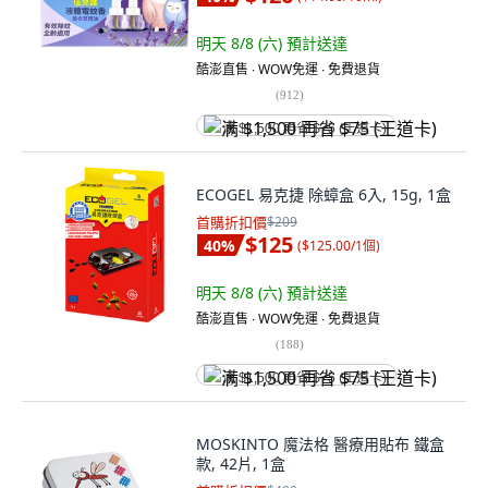
明天 8/8 (六)
預計送達
酷澎直售 ∙ WOW免運 ∙ 免費退貨
(
912
)
满 $1,500 再省 $75 (王道卡)
ECOGEL 易克捷 除蟑盒 6入, 15g, 1盒
首購折扣價
$209
$125
40
%
(
$125.00/1個
)
明天 8/8 (六)
預計送達
酷澎直售 ∙ WOW免運 ∙ 免費退貨
(
188
)
满 $1,500 再省 $75 (王道卡)
MOSKINTO 魔法格 醫療用貼布 鐵盒
款, 42片, 1盒