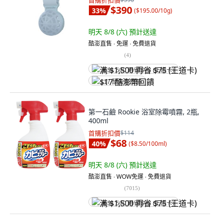
首購折扣價
$390
33
%
(
$195.00/10g
)
明天 8/8 (六)
預計送達
酷澎直售 ∙ 免運 ∙ 免費退貨
(
4
)
满 $1,500 再省 $75 (王道卡)
$17 酷澎幣回饋
第一石鹼 Rookie 浴室除霉噴霧, 2瓶,
400ml
首購折扣價
$114
$68
40
%
(
$8.50/100ml
)
明天 8/8 (六)
預計送達
酷澎直售 ∙ WOW免運 ∙ 免費退貨
(
7015
)
满 $1,500 再省 $75 (王道卡)