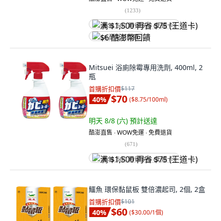
(
1233
)
满 $1,500 再省 $75 (王道卡)
$6 酷澎幣回饋
Mitsuei 浴廁除霉專用洗劑, 400ml, 2
瓶
首購折扣價
$117
$70
40
%
(
$8.75/100ml
)
明天 8/8 (六)
預計送達
酷澎直售 ∙ WOW免運 ∙ 免費退貨
(
671
)
满 $1,500 再省 $75 (王道卡)
鱷魚 環保黏鼠板 雙倍濃起司, 2個, 2盒
首購折扣價
$101
$60
40
%
(
$30.00/1個
)