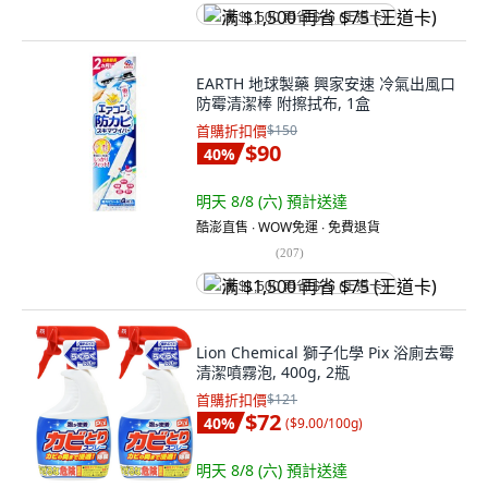
满 $1,500 再省 $75 (王道卡)
EARTH 地球製藥 興家安速 冷氣出風口
防霉清潔棒 附擦拭布, 1盒
首購折扣價
$150
$90
40
%
明天 8/8 (六)
預計送達
酷澎直售 ∙ WOW免運 ∙ 免費退貨
(
207
)
满 $1,500 再省 $75 (王道卡)
Lion Chemical 獅子化學 Pix 浴廁去霉
清潔噴霧泡, 400g, 2瓶
首購折扣價
$121
$72
40
%
(
$9.00/100g
)
明天 8/8 (六)
預計送達