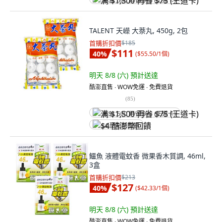
满 $1,500 再省 $75 (王道卡)
TALENT 天嶸 大萘丸, 450g, 2包
首購折扣價
$185
$111
40
%
(
$55.50/1個
)
明天 8/8 (六)
預計送達
酷澎直售 ∙ WOW免運 ∙ 免費退貨
(
85
)
满 $1,500 再省 $75 (王道卡)
$4 酷澎幣回饋
鱷魚 液體電蚊香 微果香木質調, 46ml,
3盒
首購折扣價
$213
$127
40
%
(
$42.33/1個
)
明天 8/8 (六)
預計送達
酷澎直售 ∙ WOW免運 ∙ 免費退貨