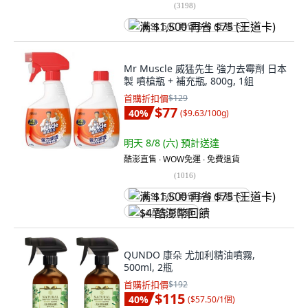
(
3198
)
满 $1,500 再省 $75 (王道卡)
Mr Muscle 威猛先生 強力去霉劑 日本
製 噴槍瓶 + 補充瓶, 800g, 1組
首購折扣價
$129
$77
40
%
(
$9.63/100g
)
明天 8/8 (六)
預計送達
酷澎直售 ∙ WOW免運 ∙ 免費退貨
(
1016
)
满 $1,500 再省 $75 (王道卡)
$4 酷澎幣回饋
QUNDO 康朵 尤加利精油噴霧,
500ml, 2瓶
首購折扣價
$192
$115
40
%
(
$57.50/1個
)