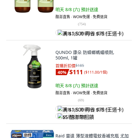
明天 8/8 (六)
預計送達
酷澎直售 ∙ WOW免運 ∙ 免費退貨
(
754
)
满 $1,500 再省 $75 (王道卡)
QUNDO 康朵 防蟑螂螞蟻噴劑,
500ml, 1罐
首購折扣價
$185
$111
40
%
(
$111.00/1個
)
明天 8/8 (六)
預計送達
酷澎直售 ∙ WOW免運 ∙ 免費退貨
(
69
)
满 $1,500 再省 $75 (王道卡)
$5 酷澎幣回饋
Raid 雷達 薄型液體電蚊香補充瓶 尤加