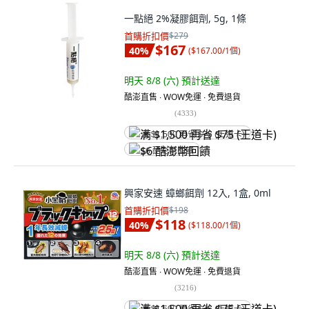
一點絕 2%凝膠餌劑, 5g, 1條
首購折扣價
$279
$167
40
%
(
$167.00/1個
)
明天 8/8 (六)
預計送達
酷澎直售 ∙ WOW免運 ∙ 免費退貨
(
4333
)
满 $1,500 再省 $75 (王道卡)
$6 酷澎幣回饋
興家安速 蟑螂餌劑 12入, 1盒, 0ml
首購折扣價
$198
$118
40
%
(
$118.00/1個
)
明天 8/8 (六)
預計送達
酷澎直售 ∙ WOW免運 ∙ 免費退貨
(
3216
)