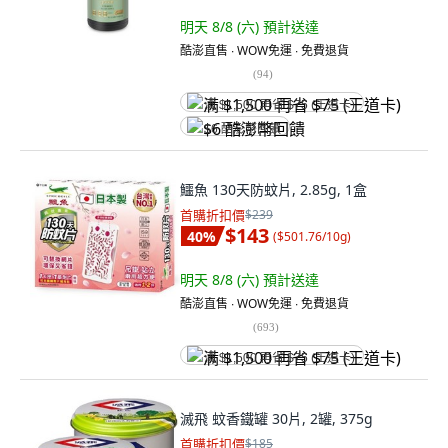
明天 8/8 (六)
預計送達
酷澎直售 ∙ WOW免運 ∙ 免費退貨
(
94
)
满 $1,500 再省 $75 (王道卡)
$6 酷澎幣回饋
鱷魚 130天防蚊片, 2.85g, 1盒
首購折扣價
$239
$143
40
%
(
$501.76/10g
)
明天 8/8 (六)
預計送達
酷澎直售 ∙ WOW免運 ∙ 免費退貨
(
693
)
满 $1,500 再省 $75 (王道卡)
滅飛 蚊香鐵罐 30片, 2罐, 375g
首購折扣價
$185