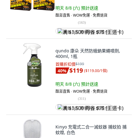
明天 8/8 (六)
預計送達
酷澎直售 ∙ WOW免運 ∙ 免費退貨
(
163
)
满 $1,500 再省 $75 (王道卡)
qundo 康朵 天然防蛾蚋果蠅噴劑,
400ml, 1瓶
首購折扣價
$199
$119
40
%
(
$119.00/1個
)
明天 8/8 (六)
預計送達
酷澎直售 ∙ WOW免運 ∙ 免費退貨
(
311
)
满 $1,500 再省 $75 (王道卡)
Kinyo 充電式二合一滅蚊器 捕蚊拍 捕
蚊燈, 白色