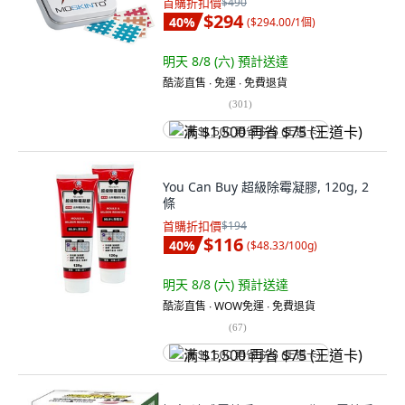
首購折扣價
$490
$294
40
%
(
$294.00/1個
)
明天 8/8 (六)
預計送達
酷澎直售 ∙ 免運 ∙ 免費退貨
(
301
)
满 $1,500 再省 $75 (王道卡)
You Can Buy 超級除霉凝膠, 120g, 2
條
首購折扣價
$194
$116
40
%
(
$48.33/100g
)
明天 8/8 (六)
預計送達
酷澎直售 ∙ WOW免運 ∙ 免費退貨
(
67
)
满 $1,500 再省 $75 (王道卡)