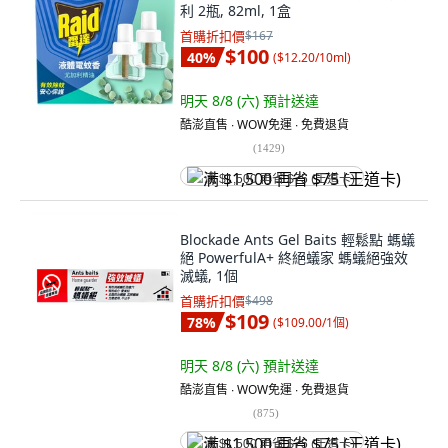
利 2瓶, 82ml, 1盒
首購折扣價
$167
$100
40
%
(
$12.20/10ml
)
明天 8/8 (六)
預計送達
酷澎直售 ∙ WOW免運 ∙ 免費退貨
(
1429
)
满 $1,500 再省 $75 (王道卡)
Blockade Ants Gel Baits 輕鬆點 螞蟻
絕 PowerfulA+ 終絕蟻家 螞蟻絕強效
滅蟻, 1個
首購折扣價
$498
$109
78
%
(
$109.00/1個
)
明天 8/8 (六)
預計送達
酷澎直售 ∙ WOW免運 ∙ 免費退貨
(
875
)
满 $1,500 再省 $75 (王道卡)