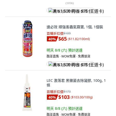
(
1056
)
满 $1,500 再省 $75 (王道卡)
速必效 頑強害蟲氣霧寶, 1個, 1個裝
首購折扣價
$109
$65
40
%
(
$11.82/100ml
)
明天 8/8 (六)
預計送達
酷澎直售 ∙ WOW免運 ∙ 免費退貨
满 $1,500 再省 $75 (王道卡)
LEC 激落君 黑黴菌去除凝膠, 100g, 1
條
首購折扣價
$173
$103
40
%
(
$103.00/100g
)
明天 8/8 (六)
預計送達
酷澎直售 ∙ WOW免運 ∙ 免費退貨