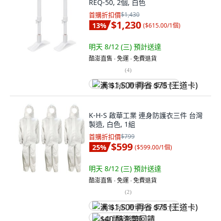
REQ-50, 2個, 白色
首購折扣價
$1,430
$1,230
13
%
(
$615.00/1個
)
明天 8/12 (三)
預計送達
酷澎直售 ∙ 免運 ∙ 免費退貨
(
4
)
满 $1,500 再省 $75 (王道卡)
K-H-S 啟華工業 連身防護衣三件 台灣
製造, 白色, 1組
首購折扣價
$799
$599
25
%
(
$599.00/1個
)
明天 8/12 (三)
預計送達
酷澎直售 ∙ 免運 ∙ 免費退貨
(
2
)
满 $1,500 再省 $75 (王道卡)
$40 酷澎幣回饋