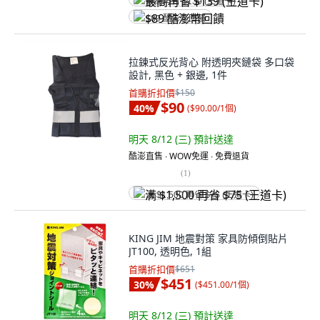
最高再省 $139 (王道卡)
$89 酷澎幣回饋
拉鍊式反光背心 附透明夾鏈袋 多口袋
設計, 黑色 + 銀邊, 1件
首購折扣價
$150
$90
40
%
(
$90.00/1個
)
明天 8/12 (三)
預計送達
酷澎直售 ∙ WOW免運 ∙ 免費退貨
(
1
)
满 $1,500 再省 $75 (王道卡)
KING JIM 地震對策 家具防傾倒貼片
JT100, 透明色, 1組
首購折扣價
$651
$451
30
%
(
$451.00/1個
)
明天 8/12 (三)
預計送達