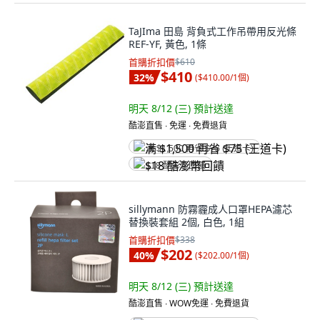
TaJIma 田島 背負式工作吊帶用反光條
REF-YF, 黃色, 1條
首購折扣價
$610
$410
32
%
(
$410.00/1個
)
明天 8/12 (三)
預計送達
酷澎直售 ∙ 免運 ∙ 免費退貨
满 $1,500 再省 $75 (王道卡)
$18 酷澎幣回饋
sillymann 防霧霾成人口罩HEPA濾芯
替換裝套組 2個, 白色, 1組
首購折扣價
$338
$202
40
%
(
$202.00/1個
)
明天 8/12 (三)
預計送達
酷澎直售 ∙ WOW免運 ∙ 免費退貨