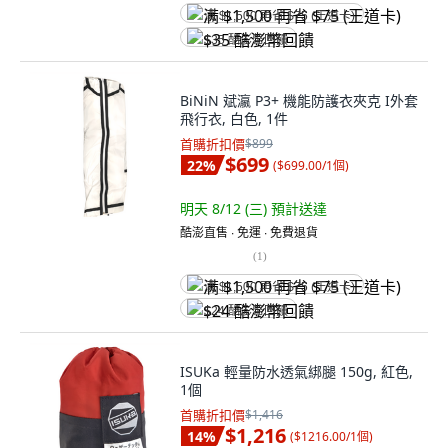
满 $1,500 再省 $75 (王道卡)
$35 酷澎幣回饋
BiNiN 斌瀛 P3+ 機能防護衣夾克 I外套
飛行衣, 白色, 1件
首購折扣價
$899
$699
22
%
(
$699.00/1個
)
明天 8/12 (三)
預計送達
酷澎直售 ∙ 免運 ∙ 免費退貨
(
1
)
满 $1,500 再省 $75 (王道卡)
$24 酷澎幣回饋
ISUKa 輕量防水透氣綁腿 150g, 紅色,
1個
首購折扣價
$1,416
$1,216
14
%
(
$1216.00/1個
)