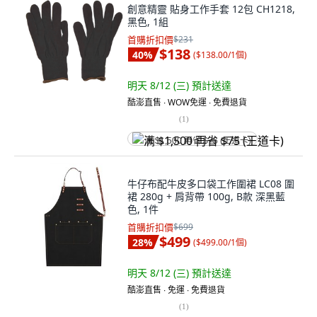
創意精靈 貼身工作手套 12包 CH1218,
黑色, 1組
首購折扣價
$231
$138
40
%
(
$138.00/1個
)
明天 8/12 (三)
預計送達
酷澎直售 ∙ WOW免運 ∙ 免費退貨
(
1
)
满 $1,500 再省 $75 (王道卡)
牛仔布配牛皮多口袋工作圍裙 LC08 圍
裙 280g + 肩背帶 100g, B款 深黑藍
色, 1件
首購折扣價
$699
$499
28
%
(
$499.00/1個
)
明天 8/12 (三)
預計送達
酷澎直售 ∙ 免運 ∙ 免費退貨
(
1
)