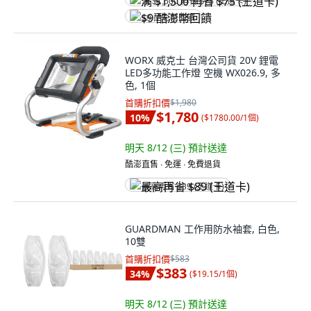
满 $1,500 再省 $75 (王道卡)
$9 酷澎幣回饋
WORX 威克士 台灣公司貨 20V 鋰電
LED多功能工作燈 空機 WX026.9, 多
色, 1個
首購折扣價
$1,980
$1,780
10
%
(
$1780.00/1個
)
明天 8/12 (三)
預計送達
酷澎直售 ∙ 免運 ∙ 免費退貨
最高再省 $89 (王道卡)
GUARDMAN 工作用防水袖套, 白色,
10雙
首購折扣價
$583
$383
34
%
(
$19.15/1個
)
明天 8/12 (三)
預計送達