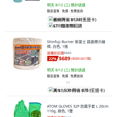
明天 8/12 (三)
預計送達
酷澎直售 ∙ 免運 ∙ 免費退貨
最高再省 $134 (王道卡)
$71 酷澎幣回饋
Shinfuji Burner 新富士 路面標示線
條, 白色, 1捲
首購折扣價
$889
$689
22
%
(
$689.00/1個
)
明天 8/12 (三)
預計送達
酷澎直售 ∙ 免運 ∙ 免費退貨
(
1
)
满 $1,500 再省 $75 (王道卡)
ATOM GLOVES 32P 防震手套 L 20cm
110g, 綠色, 1雙