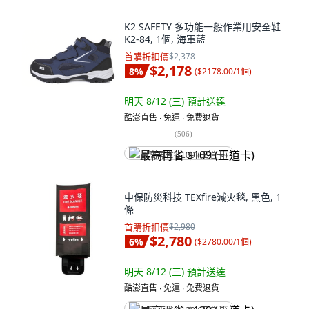
K2 SAFETY 多功能一般作業用安全鞋
K2-84, 1個, 海軍藍
首購折扣價
$2,378
$2,178
8
%
(
$2178.00/1個
)
明天 8/12 (三)
預計送達
酷澎直售 ∙ 免運 ∙ 免費退貨
(
506
)
最高再省 $109 (王道卡)
中保防災科技 TEXfire滅火毯, 黑色, 1
條
首購折扣價
$2,980
$2,780
6
%
(
$2780.00/1個
)
明天 8/12 (三)
預計送達
酷澎直售 ∙ 免運 ∙ 免費退貨