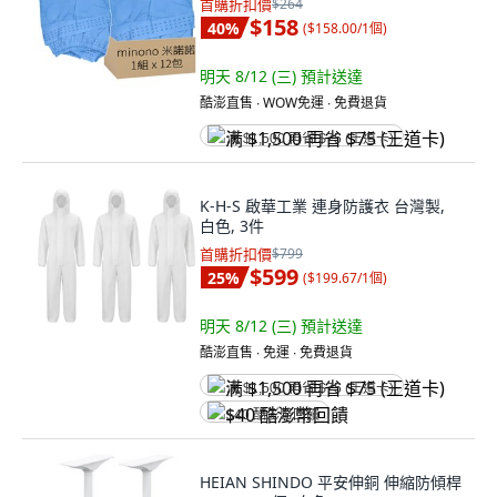
首購折扣價
$264
$158
40
%
(
$158.00/1個
)
明天 8/12 (三)
預計送達
酷澎直售 ∙ WOW免運 ∙ 免費退貨
满 $1,500 再省 $75 (王道卡)
K-H-S 啟華工業 連身防護衣 台灣製,
白色, 3件
首購折扣價
$799
$599
25
%
(
$199.67/1個
)
明天 8/12 (三)
預計送達
酷澎直售 ∙ 免運 ∙ 免費退貨
满 $1,500 再省 $75 (王道卡)
$40 酷澎幣回饋
HEIAN SHINDO 平安伸銅 伸縮防傾桿