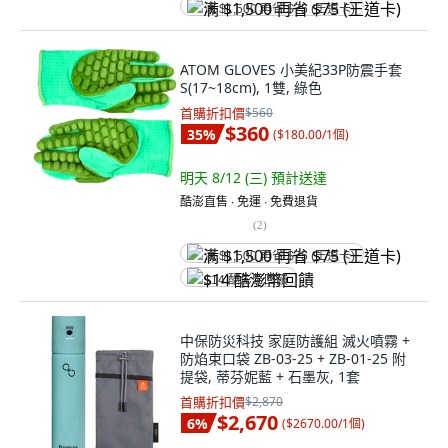
满 $1,500 再省 $75 (王道卡)
ATOM GLOVES 小美紀33P防震手套
S(17~18cm), 1雙, 綠色
首購折扣價
$560
$360
35
%
(
$180.00/1個
)
明天 8/12 (三)
預計送達
酷澎直售 ∙ 免運 ∙ 免費退貨
(
2
)
满 $1,500 再省 $75 (王道卡)
$14 酷澎幣回饋
中保防災科技 家庭防護組 滅火噴霧 +
防焰束口袋 ZB-03-25 + ZB-01-25 附
提袋, 蒂芬妮藍 + 石墨灰, 1套
首購折扣價
$2,870
$2,670
6
%
(
$2670.00/1個
)