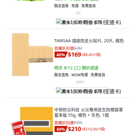
酷澎直售 ∙ 免運 ∙ 免費退貨
(
1
)
满 $1,500 再省 $75 (王道卡)
TAMSAA 插座防走火貼片, 20片, 橘色
首購折扣價
$282
$169
40
%
(
$8.45/1個
)
明天 8/12 (三)
預計送達
酷澎直售 ∙ WOW免運 ∙ 免費退貨
(
297
)
满 $1,500 再省 $75 (王道卡)
中保防災科技 火災專用逃生防煙面罩
基本版 55g, 橘色 + 灰色, 1個
首購折扣價
$350
$210
40
%
(
$210.00/1個
)