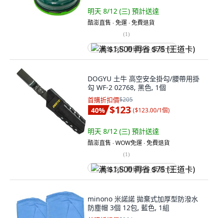
明天 8/12 (三)
預計送達
酷澎直售 ∙ 免運 ∙ 免費退貨
(
1
)
满 $1,500 再省 $75 (王道卡)
DOGYU 土牛 高空安全掛勾/腰帶用掛
勾 WF-2 02768, 黑色, 1個
首購折扣價
$205
$123
40
%
(
$123.00/1個
)
明天 8/12 (三)
預計送達
酷澎直售 ∙ WOW免運 ∙ 免費退貨
(
1
)
满 $1,500 再省 $75 (王道卡)
minono 米諾諾 拋棄式加厚型防潑水
防塵帽 3個 12包, 藍色, 1組