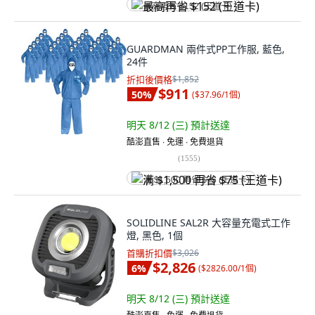
最高再省 $152 (王道卡)
GUARDMAN 兩件式PP工作服, 藍色,
24件
折扣後價格
$1,852
$911
50
%
(
$37.96/1個
)
明天 8/12 (三)
預計送達
酷澎直售 ∙ 免運 ∙ 免費退貨
(
1555
)
满 $1,500 再省 $75 (王道卡)
SOLIDLINE SAL2R 大容量充電式工作
燈, 黑色, 1個
首購折扣價
$3,026
$2,826
6
%
(
$2826.00/1個
)
明天 8/12 (三)
預計送達