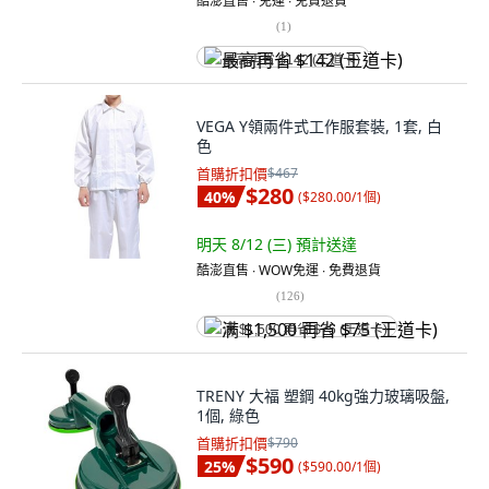
酷澎直售 ∙ 免運 ∙ 免費退貨
(
1
)
最高再省 $142 (王道卡)
VEGA Y領兩件式工作服套裝, 1套, 白
色
首購折扣價
$467
$280
40
%
(
$280.00/1個
)
明天 8/12 (三)
預計送達
酷澎直售 ∙ WOW免運 ∙ 免費退貨
(
126
)
满 $1,500 再省 $75 (王道卡)
TRENY 大福 塑鋼 40kg強力玻璃吸盤,
1個, 綠色
首購折扣價
$790
$590
25
%
(
$590.00/1個
)