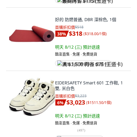
最高再省 $115 (王道卡)
好的 防燃普通, DBR 深棕色, 1個
首購折扣價
$518
$318
38
%
(
$318.00/1個
)
明天 8/12 (三)
預計送達
酷澎直售 ∙ 免運 ∙ 免費退貨
满 $1,500 再省 $75 (王道卡)
EIDERSAFETY Smart 601 工作鞋, 1
雙, 米白色
首購折扣價
$3,223
$3,023
6
%
(
$1511.50/1個
)
明天 8/12 (三)
預計送達
酷澎直售 ∙ 免運 ∙ 免費退貨
(
497
)