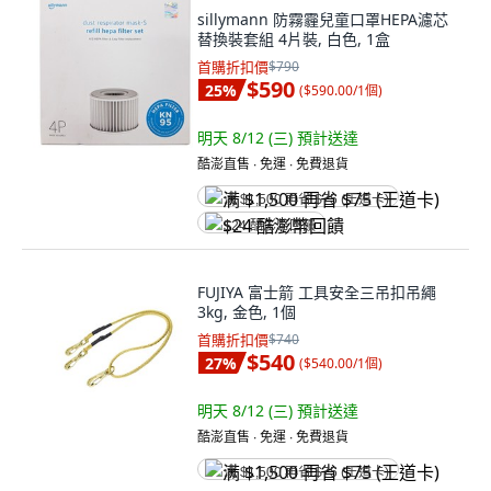
sillymann 防霧霾兒童口罩HEPA濾芯
替換裝套組 4片裝, 白色, 1盒
首購折扣價
$790
$590
25
%
(
$590.00/1個
)
明天 8/12 (三)
預計送達
酷澎直售 ∙ 免運 ∙ 免費退貨
满 $1,500 再省 $75 (王道卡)
$24 酷澎幣回饋
FUJIYA 富士箭 工具安全三吊扣吊繩
3kg, 金色, 1個
首購折扣價
$740
$540
27
%
(
$540.00/1個
)
明天 8/12 (三)
預計送達
酷澎直售 ∙ 免運 ∙ 免費退貨
满 $1,500 再省 $75 (王道卡)