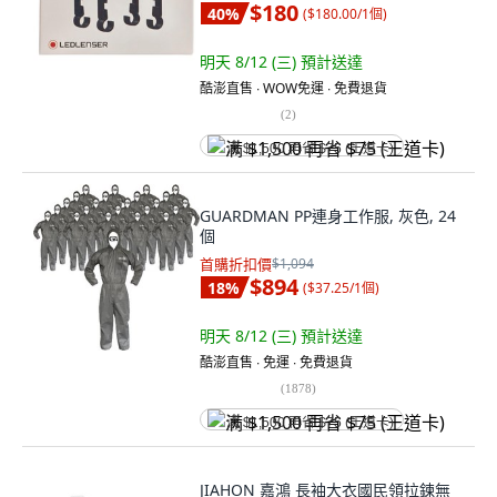
$180
40
%
(
$180.00/1個
)
明天 8/12 (三)
預計送達
酷澎直售 ∙ WOW免運 ∙ 免費退貨
(
2
)
满 $1,500 再省 $75 (王道卡)
GUARDMAN PP連身工作服, 灰色, 24
個
首購折扣價
$1,094
$894
18
%
(
$37.25/1個
)
明天 8/12 (三)
預計送達
酷澎直售 ∙ 免運 ∙ 免費退貨
(
1878
)
满 $1,500 再省 $75 (王道卡)
JIAHON 嘉鴻 長袖大衣國民領拉鍊無