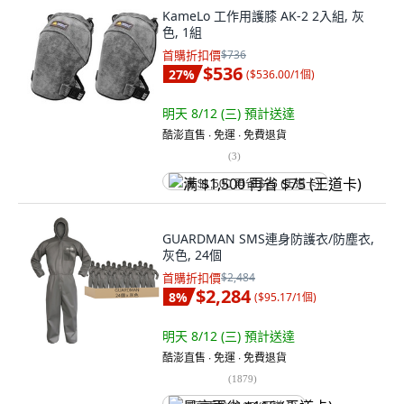
KameLo 工作用護膝 AK-2 2入組, 灰
色, 1組
首購折扣價
$736
$536
27
%
(
$536.00/1個
)
明天 8/12 (三)
預計送達
酷澎直售 ∙ 免運 ∙ 免費退貨
(
3
)
满 $1,500 再省 $75 (王道卡)
GUARDMAN SMS連身防護衣/防塵衣,
灰色, 24個
首購折扣價
$2,484
$2,284
8
%
(
$95.17/1個
)
明天 8/12 (三)
預計送達
酷澎直售 ∙ 免運 ∙ 免費退貨
(
1879
)