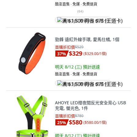
酷澎直售 ∙ 免運 ∙ 免費退貨
(
64
)
满 $1,500 再省 $75 (王道卡)
勁鋒 遠紅外線手環, 愛馬仕橘, 1個
首購折扣價
$529
$329
37
%
(
$329.00/1個
)
明天 8/12 (三)
預計送達
酷澎直售 ∙ 免運 ∙ 免費退貨
满 $1,500 再省 $75 (王道卡)
AHOYE LED燈夜間反光安全背心 USB
充電, 螢光色, 1件
首購折扣價
$780
$580
25
%
(
$580.00/1個
)
明天 8/12 (三)
預計送達