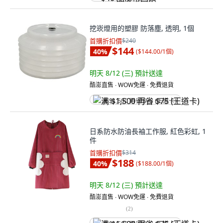
挖崁燈用的塑膠 防落塵, 透明, 1個
首購折扣價
$240
$144
40
%
(
$144.00/1個
)
明天 8/12 (三)
預計送達
酷澎直售 ∙ WOW免運 ∙ 免費退貨
满 $1,500 再省 $75 (王道卡)
日系防水防油長袖工作服, 紅色彩虹, 1
件
首購折扣價
$314
$188
40
%
(
$188.00/1個
)
明天 8/12 (三)
預計送達
酷澎直售 ∙ WOW免運 ∙ 免費退貨
(
2
)