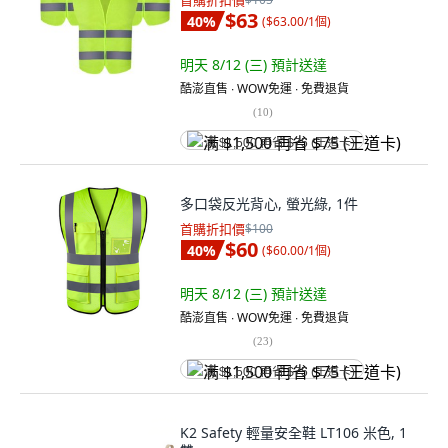
首購折扣價
$63
40
%
(
$63.00/1個
)
明天 8/12 (三)
預計送達
酷澎直售 ∙ WOW免運 ∙ 免費退貨
(
10
)
满 $1,500 再省 $75 (王道卡)
多口袋反光背心, 螢光綠, 1件
首購折扣價
$100
$60
40
%
(
$60.00/1個
)
明天 8/12 (三)
預計送達
酷澎直售 ∙ WOW免運 ∙ 免費退貨
(
23
)
满 $1,500 再省 $75 (王道卡)
K2 Safety 輕量安全鞋 LT106 米色, 1