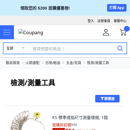
領取您的
$200
首購優惠卷!
打開 App
登入
註冊會員
客服中心
全部
酷澎首頁
火箭速配
日用/紙品
五金/百貨
檢測/測量工具
檢測/測量工具
篩選器
KS 標準戒指尺寸測量環規, 1個
首購折扣價
$86