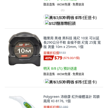
酷澎直售 ∙ WOW免運 ∙ 免費退貨
(
1
)
满 $1,500 再省 $75 (王道卡)
$12 酷澎幣回饋
職業用 黑魂 黑科技 捲尺 10米 可以延
長290公分不軟 金槍不倒 尺寬 25寬 寬
版 測量 10m x 25mm, 1個
首購折扣價
$133
$79
40
%
(
$79.00/1個
)
明天 8/8 (六)
預計送達
酷澎直售 ∙ WOW免運 ∙ 免費退貨
满 $1,500 再省 $75 (王道卡)
Polygreen 沛綠康 紅外線體溫計 耳額
兩用 KI-8176, 1個
首購折扣價
$1,080