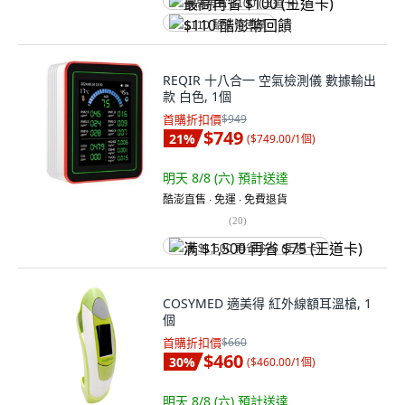
最高再省 $100 (王道卡)
$110 酷澎幣回饋
REQIR 十八合一 空氣檢測儀 數據輸出
款 白色, 1個
首購折扣價
$949
$749
21
%
(
$749.00/1個
)
明天 8/8 (六)
預計送達
酷澎直售 ∙ 免運 ∙ 免費退貨
(
20
)
满 $1,500 再省 $75 (王道卡)
COSYMED 適美得 紅外線額耳溫槍, 1
個
首購折扣價
$660
$460
30
%
(
$460.00/1個
)
明天 8/8 (六)
預計送達