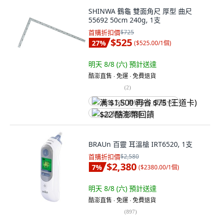
SHINWA 鶴龜 雙面角尺 厚型 曲尺
55692 50cm 240g, 1支
首購折扣價
$725
$525
27
%
(
$525.00/1個
)
明天 8/8 (六)
預計送達
酷澎直售 ∙ 免運 ∙ 免費退貨
(
2
)
满 $1,500 再省 $75 (王道卡)
$22 酷澎幣回饋
BRAUn 百靈 耳溫槍 IRT6520, 1支
首購折扣價
$2,580
$2,380
7
%
(
$2380.00/1個
)
明天 8/8 (六)
預計送達
酷澎直售 ∙ 免運 ∙ 免費退貨
(
897
)