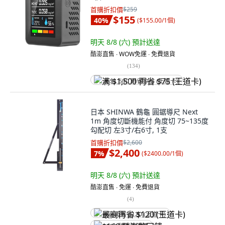
首購折扣價
$259
$155
40
%
(
$155.00/1個
)
明天 8/8 (六)
預計送達
酷澎直售 ∙ WOW免運 ∙ 免費退貨
(
134
)
满 $1,500 再省 $75 (王道卡)
日本 SHINWA 鶴龜 圓鋸導尺 Next
1m 角度切斷機能付 角度切 75~135度
勾配切 左3寸/右6寸, 1支
首購折扣價
$2,600
$2,400
7
%
(
$2400.00/1個
)
明天 8/8 (六)
預計送達
酷澎直售 ∙ 免運 ∙ 免費退貨
(
4
)
最高再省 $120 (王道卡)