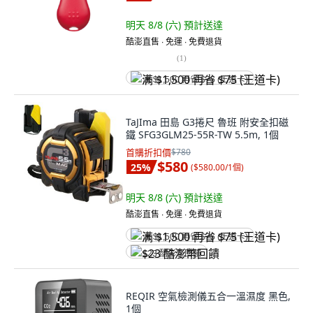
明天 8/8 (六)
預計送達
酷澎直售 ∙ 免運 ∙ 免費退貨
(
1
)
满 $1,500 再省 $75 (王道卡)
TaJIma 田島 G3捲尺 魯班 附安全扣磁
鐵 SFG3GLM25-55R-TW 5.5m, 1個
首購折扣價
$780
$580
25
%
(
$580.00/1個
)
明天 8/8 (六)
預計送達
酷澎直售 ∙ 免運 ∙ 免費退貨
满 $1,500 再省 $75 (王道卡)
$23 酷澎幣回饋
REQIR 空氣檢測儀五合一溫濕度 黑色,
1個