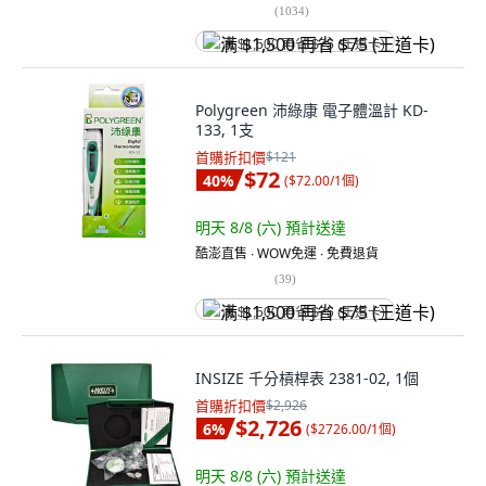
(
1034
)
满 $1,500 再省 $75 (王道卡)
Polygreen 沛綠康 電子體溫計 KD-
133, 1支
首購折扣價
$121
$72
40
%
(
$72.00/1個
)
明天 8/8 (六)
預計送達
酷澎直售 ∙ WOW免運 ∙ 免費退貨
(
39
)
满 $1,500 再省 $75 (王道卡)
INSIZE 千分槓桿表 2381-02, 1個
首購折扣價
$2,926
$2,726
6
%
(
$2726.00/1個
)
明天 8/8 (六)
預計送達