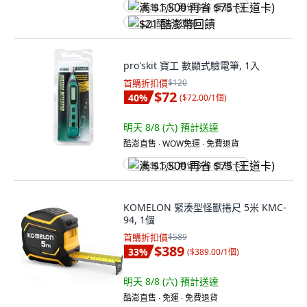
满 $1,500 再省 $75 (王道卡)
$21 酷澎幣回饋
pro'skit 寶工 數顯式驗電筆, 1入
首購折扣價
$120
$72
40
%
(
$72.00/1個
)
明天 8/8 (六)
預計送達
酷澎直售 ∙ WOW免運 ∙ 免費退貨
满 $1,500 再省 $75 (王道卡)
KOMELON 緊湊型怪獸捲尺 5米 KMC-
94, 1個
首購折扣價
$589
$389
33
%
(
$389.00/1個
)
明天 8/8 (六)
預計送達
酷澎直售 ∙ 免運 ∙ 免費退貨