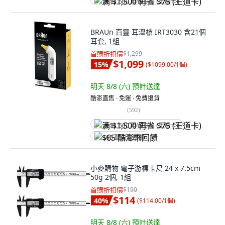
满 $1,500 再省 $75 (王道卡)
BRAUn 百靈 耳溫槍 IRT3030 含21個
耳套, 1組
首購折扣價
$1,299
$1,099
15
%
(
$1099.00/1個
)
明天 8/8 (六)
預計送達
酷澎直售 ∙ 免運 ∙ 免費退貨
(
592
)
满 $1,500 再省 $75 (王道卡)
$65 酷澎幣回饋
小麥購物 電子游標卡尺 24 x 7.5cm
50g 2個, 1組
首購折扣價
$190
$114
40
%
(
$114.00/1個
)
明天 8/8 (六)
預計送達