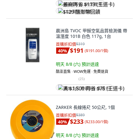
最高再省 $119 (王道卡)
$129 酷澎幣回饋
晨洲島 TVOC 甲醛空氣品質檢測儀 帶
溫溼度 101B 白色 117g, 1台
首購折扣價
$319
$191
40
%
(
$191.00/1個
)
明天 8/8 (六)
預計送達
酷澎直售 ∙ WOW免運 ∙ 免費退貨
(
25
)
满 $1,500 再省 $75 (王道卡)
ZARKER 長線捲尺 50公尺, 1個
首購折扣價
$389
$233
40
%
(
$233.00/1個
)
明天 8/8 (六)
預計送達