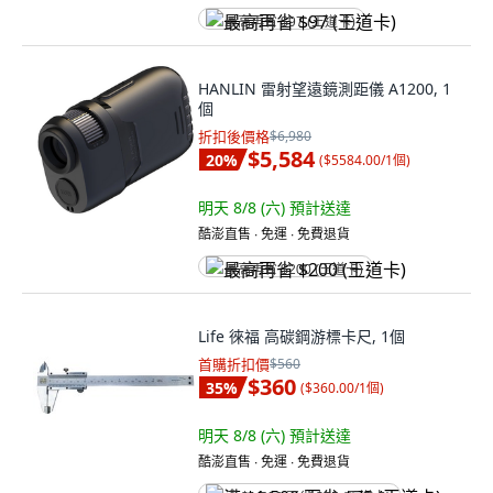
最高再省 $97 (王道卡)
HANLIN 雷射望遠鏡測距儀 A1200, 1
個
折扣後價格
$6,980
$5,584
20
%
(
$5584.00/1個
)
明天 8/8 (六)
預計送達
酷澎直售 ∙ 免運 ∙ 免費退貨
最高再省 $200 (王道卡)
Life 徠福 高碳鋼游標卡尺, 1個
首購折扣價
$560
$360
35
%
(
$360.00/1個
)
明天 8/8 (六)
預計送達
酷澎直售 ∙ 免運 ∙ 免費退貨