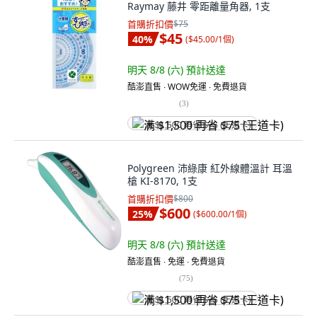
Raymay 藤井 零距離量角器, 1支
首購折扣價
$75
$45
40
%
(
$45.00/1個
)
明天 8/8 (六)
預計送達
酷澎直售 ∙ WOW免運 ∙ 免費退貨
(
3
)
满 $1,500 再省 $75 (王道卡)
Polygreen 沛綠康 紅外線體溫計 耳溫
槍 KI-8170, 1支
首購折扣價
$800
$600
25
%
(
$600.00/1個
)
明天 8/8 (六)
預計送達
酷澎直售 ∙ 免運 ∙ 免費退貨
(
75
)
满 $1,500 再省 $75 (王道卡)