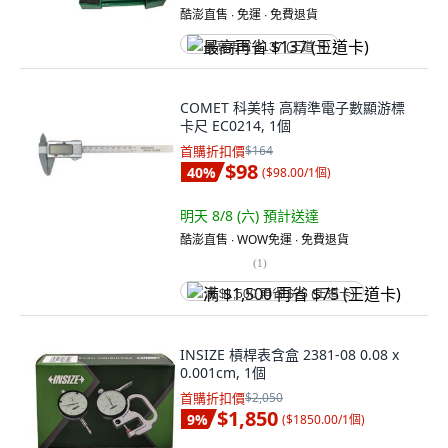
酷澎直售 ∙ 免運 ∙ 免費退貨
最高再省 $137 (王道卡)
COMET 科美特 高精準電子數顯游標
卡尺 EC0214, 1個
首購折扣價
$164
$98
40
%
(
$98.00/1個
)
明天 8/8 (六)
預計送達
酷澎直售 ∙ WOW免運 ∙ 免費退貨
(
1
)
满 $1,500 再省 $75 (王道卡)
INSIZE 槓桿表含盒 2381-08 0.08 x
0.001cm, 1個
首購折扣價
$2,050
$1,850
9
%
(
$1850.00/1個
)