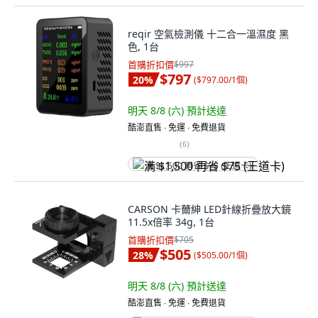
reqir 空氣檢測儀 十二合一溫濕度 黑
色, 1台
首購折扣價
$997
$797
20
%
(
$797.00/1個
)
明天 8/8 (六)
預計送達
酷澎直售 ∙ 免運 ∙ 免費退貨
(
6
)
满 $1,500 再省 $75 (王道卡)
CARSON 卡薾紳 LED針線折疊放大鏡
11.5x倍率 34g, 1台
首購折扣價
$705
$505
28
%
(
$505.00/1個
)
明天 8/8 (六)
預計送達
酷澎直售 ∙ 免運 ∙ 免費退貨