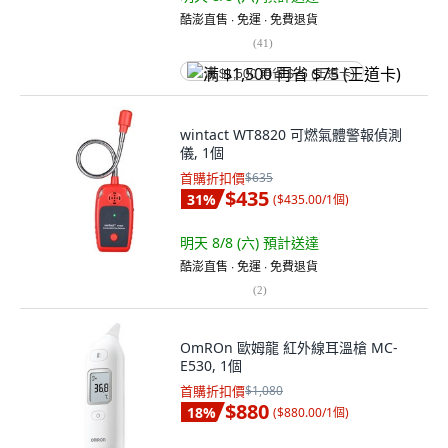
酷澎直售 ∙ 免運 ∙ 免費退貨
(
41
)
满 $1,500 再省 $75 (王道卡)
wintact WT8820 可燃氣體警報偵測
儀, 1個
首購折扣價
$635
$435
31
%
(
$435.00/1個
)
明天 8/8 (六)
預計送達
酷澎直售 ∙ 免運 ∙ 免費退貨
(
2
)
OmROn 歐姆龍 紅外線耳溫槍 MC-
E530, 1個
首購折扣價
$1,080
$880
18
%
(
$880.00/1個
)