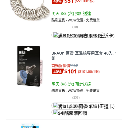
$51
40
%
(
$51.00/1個
)
明天 8/8 (六)
預計送達
酷澎直售 ∙ WOW免運 ∙ 免費退貨
(
10
)
满 $1,500 再省 $75 (王道卡)
BRAUn 百靈 耳溫槍專用耳套 40入, 1
組
首購折扣價
$169
$101
40
%
(
$101.00/1個
)
明天 8/8 (六)
預計送達
酷澎直售 ∙ WOW免運 ∙ 免費退貨
(
231
)
满 $1,500 再省 $75 (王道卡)
$4 酷澎幣回饋