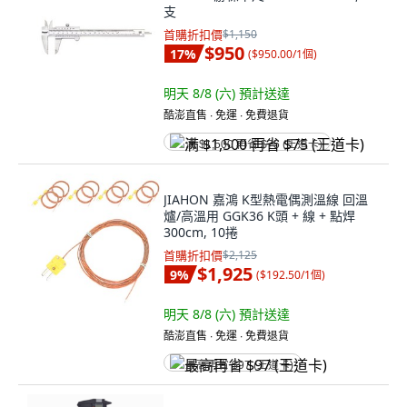
支
首購折扣價
$1,150
$950
17
%
(
$950.00/1個
)
明天 8/8 (六)
預計送達
酷澎直售 ∙ 免運 ∙ 免費退貨
满 $1,500 再省 $75 (王道卡)
JIAHON 嘉鴻 K型熱電偶測溫線 回溫
爐/高溫用 GGK36 K頭 + 線 + 點焊
300cm, 10捲
首購折扣價
$2,125
$1,925
9
%
(
$192.50/1個
)
明天 8/8 (六)
預計送達
酷澎直售 ∙ 免運 ∙ 免費退貨
最高再省 $97 (王道卡)