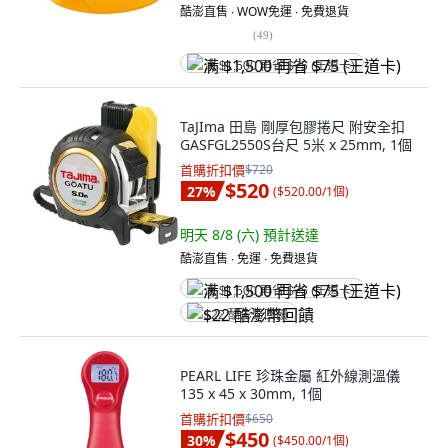
酷澎直售 ∙ WOW免運 ∙ 免費退貨
(
49
)
满 $1,500 再省 $75 (王道卡)
TaJIma 田島 剛厚包膠捲尺 附安全扣
GASFGL2550S台尺 5米 x 25mm, 1個
首購折扣價
$720
$520
27
%
(
$520.00/1個
)
明天 8/8 (六)
預計送達
酷澎直售 ∙ 免運 ∙ 免費退貨
满 $1,500 再省 $75 (王道卡)
$22 酷澎幣回饋
PEARL LIFE 珍珠金屬 紅外線測溫儀
135 x 45 x 30mm, 1個
首購折扣價
$650
$450
30
%
(
$450.00/1個
)