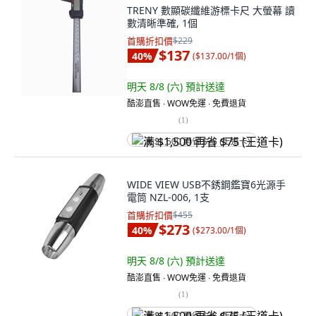
TRENY 數顯碳纖維游標卡尺 大螢幕 讀
數清晰準確, 1個
首購折扣價
$229
$137
40
%
(
$137.00/1個
)
明天 8/8 (六)
預計送達
酷澎直售 ∙ WOW免運 ∙ 免費退貨
(
1
)
满 $1,500 再省 $75 (王道卡)
WIDE VIEW USB不銹鋼鑑寶6光源手
電筒 NZL-006, 1支
首購折扣價
$455
$273
40
%
(
$273.00/1個
)
明天 8/8 (六)
預計送達
酷澎直售 ∙ WOW免運 ∙ 免費退貨
(
1
)