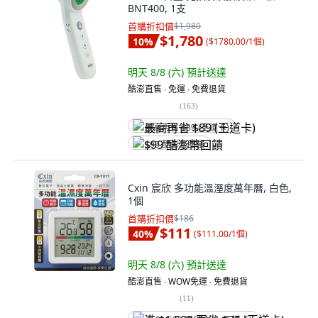
BNT400, 1支
首購折扣價
$1,980
$1,780
10
%
(
$1780.00/1個
)
明天 8/8 (六)
預計送達
酷澎直售 ∙ 免運 ∙ 免費退貨
(
163
)
最高再省 $89 (王道卡)
$99 酷澎幣回饋
Cxin 宸欣 多功能溫溼度萬年曆, 白色,
1個
首購折扣價
$186
$111
40
%
(
$111.00/1個
)
明天 8/8 (六)
預計送達
酷澎直售 ∙ WOW免運 ∙ 免費退貨
(
11
)