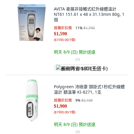
AVITA 豪展非接觸式紅外線體溫計
NT61 151.61 x 48 x 31.13mm 80g, 1
個
首購折扣價
11
%
$1,790
$1,590
(
$1590.00/1個
)
明天 8/9 (日)
預計送達
(
1
)
最高再省 $80 (王道卡)
Polygreen 沛綠康 頸掛式1秒紅外線體
溫計 額溫筆 KI-8271, 1支
首購折扣價
9
%
$2,100
$1,900
(
$1900.00/1個
)
明天 8/9 (日)
預計送達
(
2
)