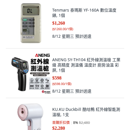
Tenmars 泰瑪斯 YF-160A 數位溫度
錶, 1個
$1,260
(
$1260.00/1個
)
8/12 星期三
預計送達
ANENG SY-TH104 紅外線測溫槍 工業
級 高精度 測溫儀 溫度計 廚房油溫 彩
屏, 1個
$598
(
$598.00/1個
)
8/12 星期三
預計送達
KU.KU Duckbill 酷咕鴨 紅外線智能測
溫槍, 1支
首購折扣價
8
%
$2,480
$2,280