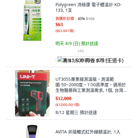
Polygreen 沛綠康 電子體溫計 KD-
133, 1支
首購折扣價
40
%
$106
$63
(
$63.00/1個
)
明天 8/9 (日)
預計送達
(
40
)
满 $1,500 再省 $75 (王道卡)
UT305S專業級測溫槍，測溫範
圍-50~2000度，1:50高準度，適用於
生物醫療與工業測溫需求, 1個, 台灣公
司貨,不開立發票 / 非報稅用收據
$12,000
(
$12000.00/1個
)
8/12 星期三
預計送達
AVITA 非接觸式紅外線額溫計, 1入