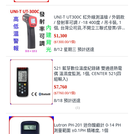
UNI-T UT300C 紅外線測溫槍 / 外銷款
/ 發射率可調 / -18 400度 / 吊卡裝, 1
個, 台灣公司貨,不開立三聯式發票/非
報稅用收據
$1,300
(
$1300.00/1個
)
8/12 星期三
預計送達
521 藍芽數位溫度紀錄錶 雙通道熱電
偶 溫濕度監測, 1個, CENTER 521(四
組輸入)
$7,760
(
$7760.00/1個
)
8/18
預計送達
(
1
)
Lutron PH-201 迷你酸鹼計 0-14 PH
測量範圍 ±0.1PH 精確度, 1個