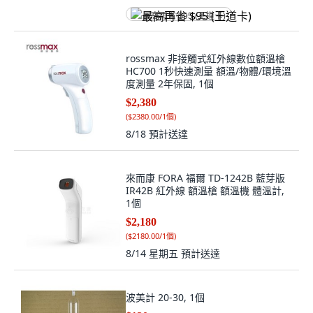
最高再省 $95 (王道卡)
rossmax 非接觸式紅外線數位額溫槍
HC700 1秒快速測量 額溫/物體/環境溫
度測量 2年保固, 1個
$2,380
(
$2380.00/1個
)
8/18
預計送達
來而康 FORA 福爾 TD-1242B 藍芽版
IR42B 紅外線 額溫槍 額溫機 體溫計,
1個
$2,180
(
$2180.00/1個
)
8/14 星期五
預計送達
波美計 20-30, 1個