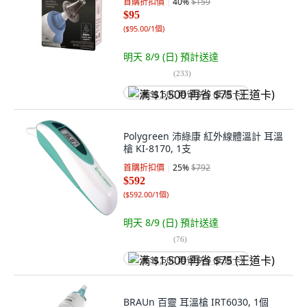
首購折扣價
40
%
$159
$95
(
$95.00/1個
)
明天 8/9 (日)
預計送達
(
233
)
满 $1,500 再省 $75 (王道卡)
Polygreen 沛綠康 紅外線體溫計 耳溫
槍 KI-8170, 1支
首購折扣價
25
%
$792
$592
(
$592.00/1個
)
明天 8/9 (日)
預計送達
(
76
)
满 $1,500 再省 $75 (王道卡)
BRAUn 百靈 耳溫槍 IRT6030, 1個