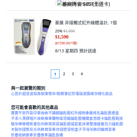
最高再省 $85 (王道卡)
豪展 非接觸式紅外線體溫計, 1個
20
%
$1,990
$1,590
(
$1590.00/1個
)
8/13 星期四
預計送達
2
3
4
1
與一起瀏覽的類別
心音計
超音波寫真相簿
懷孕/胎教筆記
防電磁波圍裙
孕婦化妝品
您可能會喜歡的其他產品
寶寶平安符袋
印章收納
不鏽鋼鑰匙圈
紅外線熱像儀
姓名鑰匙圈
煙盒
不求人
黑膠唱片收納
推車購物袋
恐龍鑰匙圈
機關盒
悠遊卡鑰匙圈
鞋拔
驗孕棒哪裡買
書包吊飾
買菜袋
鑰匙圈
磁釦套
床單整理器
壓克力鑰匙圈
木製存錢筒
反光吊飾
買菜車
存錢筒
安柏盒子
字母吊飾
四輪買菜車
折疊收納推車
折疊推車
鑰匙掛繩