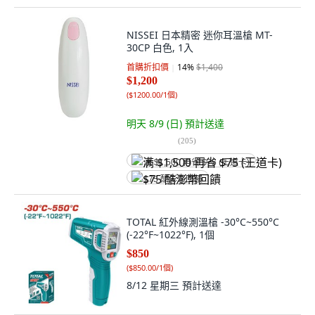
NISSEI 日本精密 迷你耳溫槍 MT-
30CP 白色, 1入
首購折扣價
14
%
$1,400
$1,200
(
$1200.00/1個
)
明天 8/9 (日)
預計送達
(
205
)
满 $1,500 再省 $75 (王道卡)
$75 酷澎幣回饋
TOTAL 紅外線測溫槍 -30°C~550°C
(-22°F~1022°F), 1個
$850
(
$850.00/1個
)
8/12 星期三
預計送達