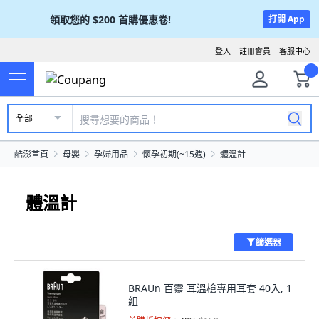
領取您的
$200
首購優惠卷!
打開 App
登入
註冊會員
客服中心
全部
酷澎首頁
母嬰
孕婦用品
懷孕初期(~15週)
體溫計
體溫計
篩選器
BRAUn 百靈 耳溫槍專用耳套 40入, 1
組