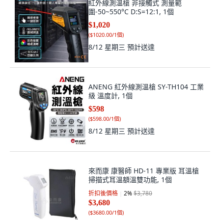
紅外線測溫槍 非接觸式 測量範
圍-50~550°C D:S=12:1, 1個
$1,020
(
$1020.00/1個
)
8/12 星期三
預計送達
ANENG 紅外線測溫槍 SY-TH104 工業
級 溫度計, 1個
$598
(
$598.00/1個
)
8/12 星期三
預計送達
來而康 康醫師 HD-11 專業版 耳溫槍
掃描式耳溫額溫雙功能, 1個
折扣後價格
2
%
$3,780
$3,680
(
$3680.00/1個
)