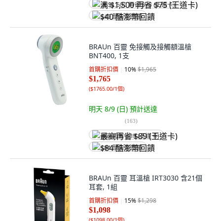
满 $1,500 再省 $75 (王道卡)
$40 酷澎幣回饋
BRAUn 百靈 免接觸及接觸額溫槍
BNT400, 1支
首購折扣價
10
%
$1,965
$1,765
(
$1765.00/1個
)
明天 8/9 (日)
預計送達
(
163
)
最高再省 $89 (王道卡)
$84 酷澎幣回饋
BRAUn 百靈 耳溫槍 IRT3030 含21個
耳套, 1組
首購折扣價
15
%
$1,298
$1,098
(
$1098.00/1個
)