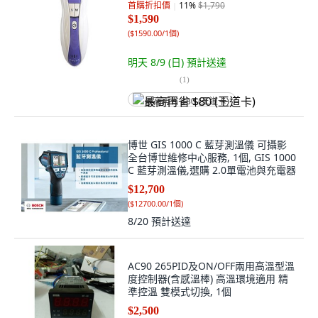
首購折扣價
11
%
$1,790
$1,590
(
$1590.00/1個
)
明天 8/9 (日)
預計送達
(
1
)
最高再省 $80 (王道卡)
博世 GIS 1000 C 藍芽測溫儀 可攝影
全台博世維修中心服務, 1個, GIS 1000
C 藍芽測溫儀,選購 2.0單電池與充電器
$12,700
(
$12700.00/1個
)
8/20
預計送達
AC90 265PID及ON/OFF兩用高溫型溫
度控制器(含感溫棒) 高溫環境適用 精
準控溫 雙模式切換, 1個
$2,500