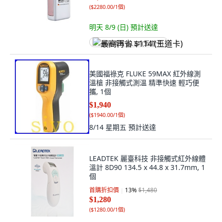
(
$2280.00/1個
)
明天 8/9 (日)
預計送達
最高再省 $114 (王道卡)
美國福祿克 FLUKE 59MAX 紅外線測
溫槍 非接觸式測溫 精準快速 輕巧便
攜, 1個
$1,940
(
$1940.00/1個
)
8/14 星期五
預計送達
LEADTEK 麗臺科技 非接觸式紅外線體
溫計 8D90 134.5 x 44.8 x 31.7mm, 1
個
首購折扣價
13
%
$1,480
$1,280
(
$1280.00/1個
)