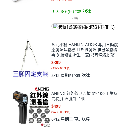
明天 8/9 (日)
預計送達
(
19
)
满 $1,500 再省 $75 (王道卡)
藍海小棧 HANLIN-ATK9X 專用自動感
應測溫噴霧機 紅外線測溫 自動噴霧消
毒 免接觸更衛生, 1支(只有伸縮腳架),
1個
$399
(
$399.00/1個
)
8/13 星期四
預計送達
ANENG 紅外線測溫槍 SY-106 工業級
高精度 溫度計, 1個
$498
(
$498.00/1個
)
8/12 星期三
預計送達