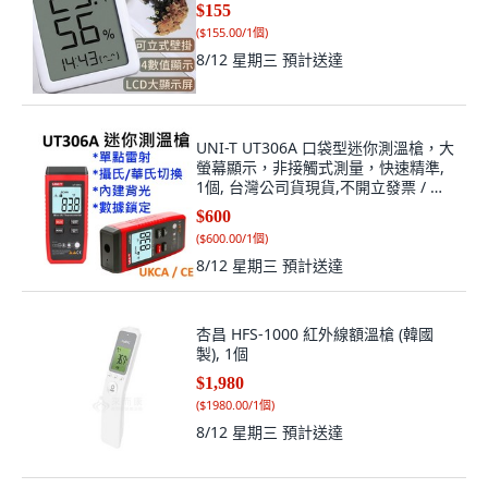
$155
(
$155.00/1個
)
8/12 星期三
預計送達
UNI-T UT306A 口袋型迷你測溫槍，大
螢幕顯示，非接觸式測量，快速精準,
1個, 台灣公司貨現貨,不開立發票 / 非
報稅用收據
$600
(
$600.00/1個
)
8/12 星期三
預計送達
杏昌 HFS-1000 紅外線額溫槍 (韓國
製), 1個
$1,980
(
$1980.00/1個
)
8/12 星期三
預計送達