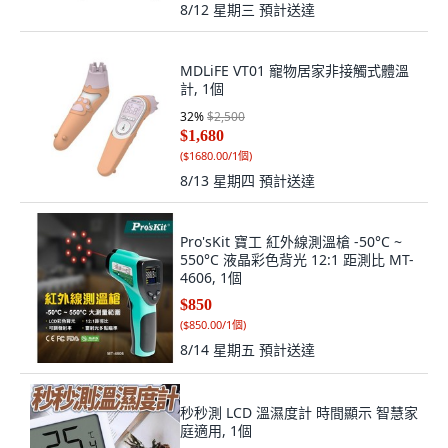
8/12 星期三
預計送達
MDLiFE VT01 寵物居家非接觸式體溫
計, 1個
32
%
$2,500
$1,680
(
$1680.00/1個
)
8/13 星期四
預計送達
Pro'sKit 寶工 紅外線測溫槍 -50°C ~
550°C 液晶彩色背光 12:1 距測比 MT-
4606, 1個
$850
(
$850.00/1個
)
8/14 星期五
預計送達
秒秒測 LCD 溫濕度計 時間顯示 智慧家
庭適用, 1個