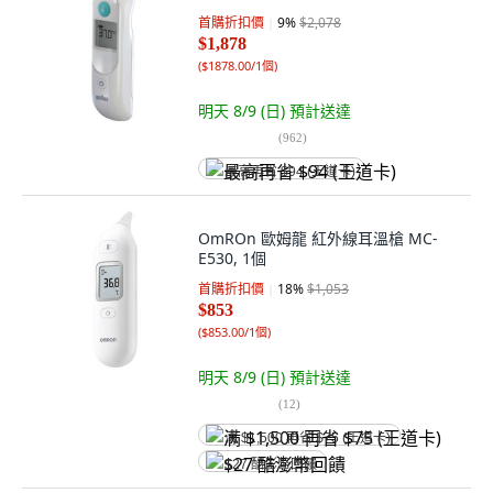
首購折扣價
9
%
$2,078
$1,878
(
$1878.00/1個
)
明天 8/9 (日)
預計送達
(
962
)
最高再省 $94 (王道卡)
OmROn 歐姆龍 紅外線耳溫槍 MC-
E530, 1個
首購折扣價
18
%
$1,053
$853
(
$853.00/1個
)
明天 8/9 (日)
預計送達
(
12
)
满 $1,500 再省 $75 (王道卡)
$27 酷澎幣回饋