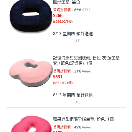
圓形坐墊, 黑色
首購折扣價
65
%
$772
$266
(
$266.00/1個
)
8/13 星期四
預計送達
(
15
)
記憶海綿甜甜圈枕頭, 粉色 灰色(坐墊
套)+藍色(記憶棉), 1個
首購折扣價
31
%
$808
$551
(
$551.00/1個
)
8/13 星期四
預計送達
(
40
)
蘋果造型網眼孕婦坐墊, 粉色, 1個
首購折扣價
49
%
$376