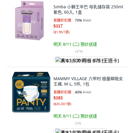
Simba 小獅王辛巴 母乳儲存袋 250ml
紫色, 60入, 1盒
首購折扣價
79
%
$560
$117
(
$1.95/1張
)
明天 8/11 (二)
預計送達
(
374
)
满 $1,500 再省 $75 (王道卡)
MAMMY VILLAGE 六甲村 極量瞬吸女
王褲, M-L, 5件, 1包
首購折扣價
40
%
$169
$101
(
$20.20/1張
)
明天 8/11 (二)
預計送達
(
10
)
满 $1,500 再省 $75 (王道卡)