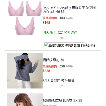
Figure Philosophy 曲線哲學 無鋼圈
內衣 #2146 3件
首購折扣價
40
%
$280
$168
明天 8/11 (二)
預計送達
(
10
)
满 $1,500 再省 $75 (王道卡)
橫條紋印花T恤
首購折扣價
55
%
$576
$258
8/13 星期四
預計送達
(
83
)
棉質鈕扣式哺乳內衣 3入組