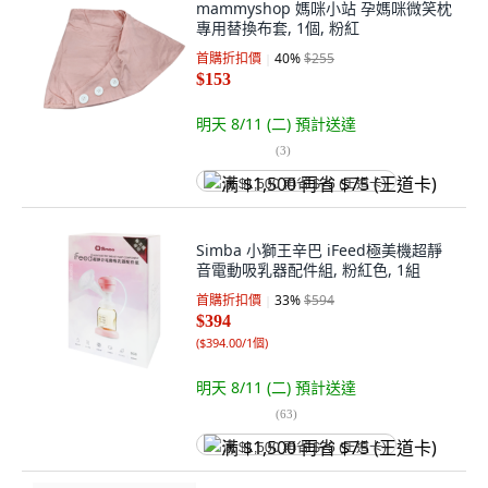
mammyshop 媽咪小站 孕媽咪微笑枕
專用替換布套, 1個, 粉紅
首購折扣價
40
%
$255
$153
明天 8/11 (二)
預計送達
(
3
)
满 $1,500 再省 $75 (王道卡)
Simba 小獅王辛巴 iFeed極美機超靜
音電動吸乳器配件組, 粉紅色, 1組
首購折扣價
33
%
$594
$394
(
$394.00/1個
)
明天 8/11 (二)
預計送達
(
63
)
满 $1,500 再省 $75 (王道卡)