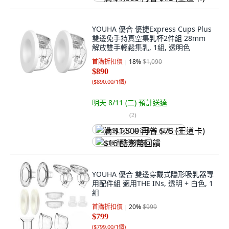
YOUHA 優合 優捷Express Cups Plus
雙邊免手持真空集乳杯2件組 28mm
解放雙手輕鬆集乳, 1組, 透明色
首購折扣價
18
%
$1,090
$890
(
$890.00/1個
)
明天 8/11 (二)
預計送達
(
2
)
满 $1,500 再省 $75 (王道卡)
$16 酷澎幣回饋
YOUHA 優合 雙邊穿戴式隱形吸乳器專
用配件組 適用THE INs, 透明 + 白色, 1
組
首購折扣價
20
%
$999
$799
(
$799.00/1個
)