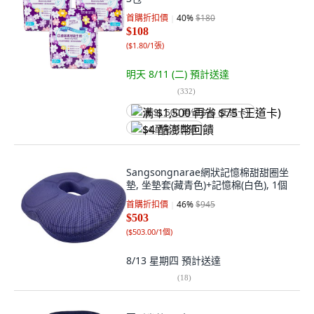
首購折扣價
40
%
$180
$108
(
$1.80/1張
)
明天 8/11 (二)
預計送達
(
332
)
满 $1,500 再省 $75 (王道卡)
$4 酷澎幣回饋
Sangsongnarae網狀記憶棉甜甜圈坐
墊, 坐墊套(藏青色)+記憶棉(白色), 1個
首購折扣價
46
%
$945
$503
(
$503.00/1個
)
8/13 星期四
預計送達
(
18
)