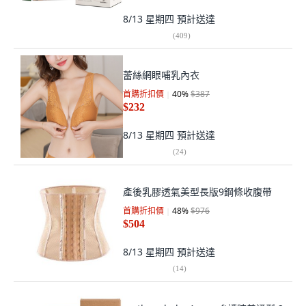
8/13 星期四
預計送達
(
409
)
蕾絲網眼哺乳內衣
首購折扣價
40
%
$387
$232
8/13 星期四
預計送達
(
24
)
產後乳膠透氣美型長版9鋼條收腹帶
首購折扣價
48
%
$976
$504
8/13 星期四
預計送達
(
14
)