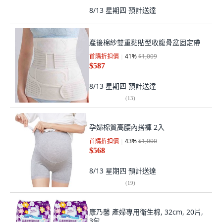
8/13 星期四
預計送達
產後棉紗雙重黏貼型收腹骨盆固定帶
首購折扣價
41
%
$1,009
$587
8/13 星期四
預計送達
(
13
)
孕婦棉質高腰內搭褲 2入
首購折扣價
43
%
$1,000
$568
8/13 星期四
預計送達
(
19
)
康乃馨 產婦專用衛生棉, 32cm, 20片,
3包