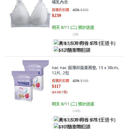
哺乳內衣
首購折扣價
40
%
$399
$239
明天 8/11 (二)
預計送達
(
28
)
满 $1,500 再省 $75 (王道卡)
$12 酷澎幣回饋
nac nac 超薄抑菌產褥墊, 13 x 38cm,
12片, 2包
首購折扣價
40
%
$195
$117
(
$4.88/1張
)
明天 8/11 (二)
預計送達
(
100
)
满 $1,500 再省 $75 (王道卡)
$10 酷澎幣回饋