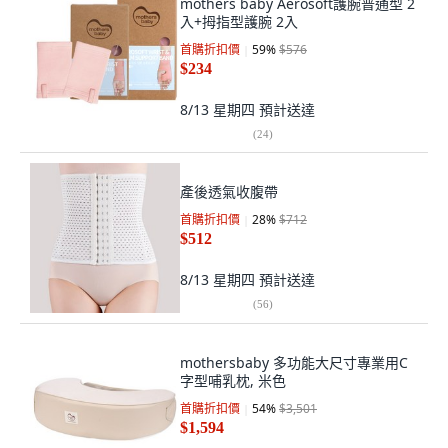
mothers baby Aerosoft護腕普通型 2
入+拇指型護腕 2入
首購折扣價
59
%
$576
$234
8/13 星期四
預計送達
(
24
)
產後透氣收腹帶
首購折扣價
28
%
$712
$512
8/13 星期四
預計送達
(
56
)
mothersbaby 多功能大尺寸專業用C
字型哺乳枕, 米色
首購折扣價
54
%
$3,501
$1,594