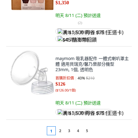
$1,350
明天 8/11 (二)
預計送達
(
2
)
满 $1,500 再省 $75 (王道卡)
$45 酷澎幣回饋
maymom 吸乳器配件 一體式喇叭罩主
體 適用貝瑞克/馨乃樂部分機型
23mm, 1個, 透明色
首購折扣價
40
%
$210
$126
(
$126.00/1個
)
明天 8/11 (二)
預計送達
满 $1,500 再省 $75 (王道卡)
2
3
4
5
1