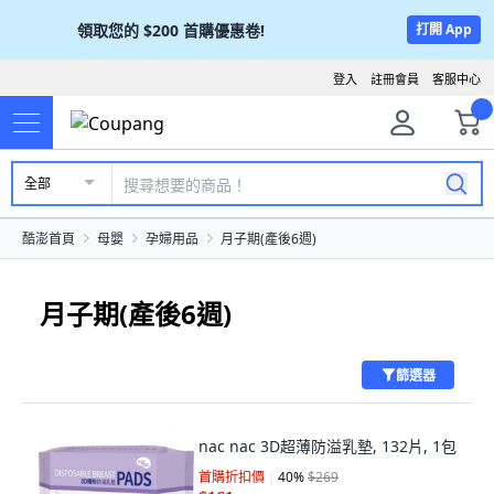
領取您的
$200
首購優惠卷!
打開 App
登入
註冊會員
客服中心
全部
酷澎首頁
母嬰
孕婦用品
月子期(產後6週)
月子期(產後6週)
篩選器
nac nac 3D超薄防溢乳墊, 132片, 1包
首購折扣價
40
%
$269