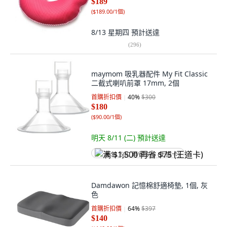
$189
(
$189.00/1個
)
8/13 星期四
預計送達
(
296
)
maymom 吸乳器配件 My Fit Classic
二截式喇叭前罩 17mm, 2個
首購折扣價
40
%
$300
$180
(
$90.00/1個
)
明天 8/11 (二)
預計送達
满 $1,500 再省 $75 (王道卡)
Damdawon 記憶棉舒適椅墊, 1個, 灰
色
首購折扣價
64
%
$397
$140