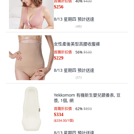
首購折扣價
40
%
$430
$256
8/13 星期四
預計送達
(
40
)
女性產後美型高腰收腹褲
首購折扣價
56
%
$530
$229
8/13 星期四
預計送達
(
57
)
Yekkomom 有機新生嬰兒餵養表, 豆
漿, 1個, 網
首購折扣價
62
%
$893
$334
(
$334.00/1個
)
8/13 星期四
預計送達