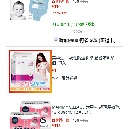
首購折扣價
40
%
$199
$119
(
$3.97/1張
)
明天 8/11 (二)
預計送達
(
2563
)
满 $1,500 再省 $75 (王道卡)
美孕嘉 一次性防溢乳墊 產後哺乳墊, 1
個, 單入
$1
8/20
預計送達
MAMMY VILLAGE 六甲村 超薄產褥墊,
13 x 38cm, 12片, 2包
首購折扣價
40
%
$193
$115