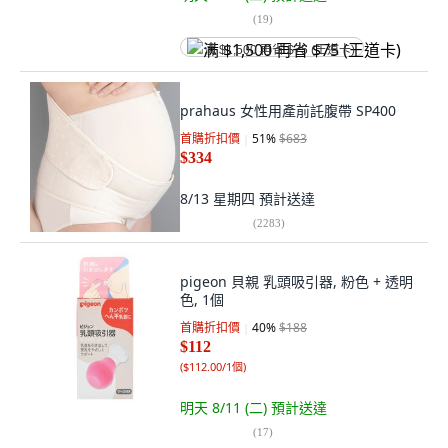
(
19
)
满 $1,500 再省 $75 (王道卡)
prahaus 女性用產前託腹帶 SP400
首購折扣價
51
%
$683
$334
8/13 星期四
預計送達
(
2283
)
pigeon 貝親 乳頭吸引器, 粉色 + 透明
色, 1個
首購折扣價
40
%
$188
$112
(
$112.00/1個
)
明天 8/11 (二)
預計送達
(
17
)