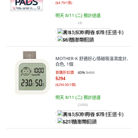
(
$4.79/1張
)
明天 8/11 (二)
預計送達
(
4
)
满 $1,500 再省 $75 (王道卡)
$6 酷澎幣回饋
MOTHER-K 舒適好心情磁吸溫濕度計,
白色, 1個
首購折扣價
40
%
$490
$294
(
$294.00/1個
)
明天 8/11 (二)
預計送達
(
2456
)
满 $1,500 再省 $75 (王道卡)
$21 酷澎幣回饋