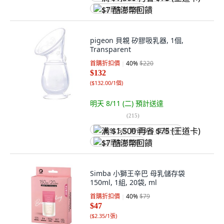
$7 酷澎幣回饋
pigeon 貝親 矽膠吸乳器, 1個,
Transparent
首購折扣價
40
%
$220
$132
(
$132.00/1個
)
明天 8/11 (二)
預計送達
(
215
)
满 $1,500 再省 $75 (王道卡)
$7 酷澎幣回饋
Simba 小獅王辛巴 母乳儲存袋
150ml, 1組, 20袋, ml
首購折扣價
40
%
$79
$47
(
$2.35/1張
)