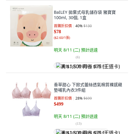
BaILEY 拋棄式母乳儲存袋 豬寶寶
100ml, 30個, 1盒
首購折扣價
40
%
$130
$78
(
$2.60/1張
)
明天 8/11 (二)
預計送達
(
6
)
满 $1,500 再省 $75 (王道卡)
香草甜心 下掀式蕾絲透氣棉質裸感襯
墊哺乳內衣3件組
首購折扣價
28
%
$699
$499
明天 8/11 (二)
預計送達
(
13
)
满 $1,500 再省 $75 (王道卡)