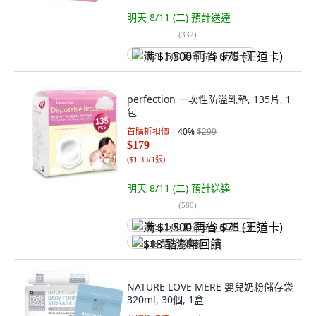
明天 8/11 (二)
預計送達
(
332
)
满 $1,500 再省 $75 (王道卡)
perfection 一次性防溢乳墊, 135片, 1
包
首購折扣價
40
%
$299
$179
(
$1.33/1張
)
明天 8/11 (二)
預計送達
(
580
)
满 $1,500 再省 $75 (王道卡)
$18 酷澎幣回饋
NATURE LOVE MERE 嬰兒奶粉儲存袋
320ml, 30個, 1盒