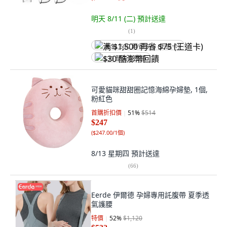
明天 8/11 (二)
預計送達
(
1
)
满 $1,500 再省 $75 (王道卡)
$30 酷澎幣回饋
可愛貓咪甜甜圈記憶海綿孕婦墊, 1個,
粉紅色
首購折扣價
51
%
$514
$247
(
$247.00/1個
)
8/13 星期四
預計送達
(
66
)
Eerde 伊爾德 孕婦專用託腹帶 夏季透
氣護腰
特價
52
%
$1,120