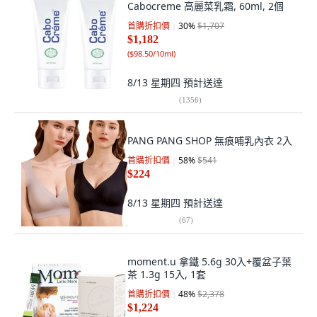
Cabocreme 高麗菜乳霜, 60ml, 2個
首購折扣價
30
%
$1,707
$1,182
(
$98.50/10ml
)
8/13 星期四
預計送達
(
1356
)
PANG PANG SHOP 無痕哺乳內衣 2入
首購折扣價
58
%
$541
$224
8/13 星期四
預計送達
(
67
)
moment.u 拿鐵 5.6g 30入+覆盆子葉
茶 1.3g 15入, 1套
首購折扣價
48
%
$2,378
$1,224