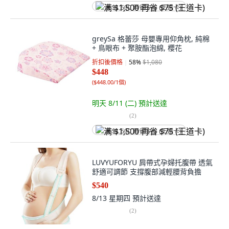
满 $1,500 再省 $75 (王道卡)
greySa 格蕾莎 母嬰專用仰角枕, 純棉
+ 鳥眼布 + 聚胺酯泡綿, 櫻花
折扣後價格
58
%
$1,080
$448
(
$448.00/1個
)
明天 8/11 (二)
預計送達
(
2
)
满 $1,500 再省 $75 (王道卡)
LUVYUFORYU 肩帶式孕婦托腹帶 透氣
舒適可調節 支撐腹部減輕腰背負擔
$540
8/13 星期四
預計送達
(
2
)