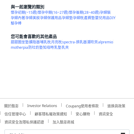
與一起瀏覽的類別
懷孕初期(~15週)
懷孕中期(16~27週)
懷孕後期(28~40週)
孕婦裝
孕婦內著
孕婦美妝
孕婦保護用品
孕婦墊
孕婦枕
產褥墊
嬰兒用品DIY
驗孕棒
您可能會喜歡的其他產品
甜甜圈坐墊
擴陰器
哺乳枕
月亮枕
spectra-擠乳器
潮吹貝
alpremio
motherpia
防吐奶墊
知母時
乳墊
乳夾
Investor Relations
關於酷澎
Coupang使用者條款
退換貨政策
信任管理中心
顧客隱私權政策通知
安心購物
資訊安全
資訊安全及隱私保護認證
加入酷澎商城