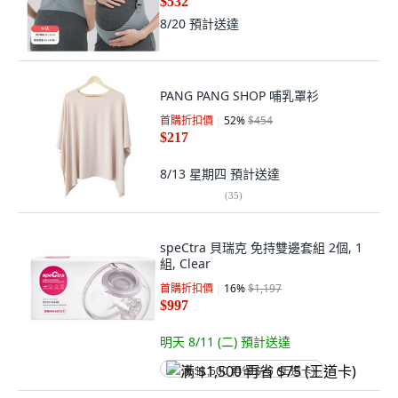
$532
8/20
預計送達
PANG PANG SHOP 哺乳罩衫
首購折扣價
52
%
$454
$217
8/13 星期四
預計送達
(
35
)
speCtra 貝瑞克 免持雙邊套組 2個, 1
組, Clear
首購折扣價
16
%
$1,197
$997
明天 8/11 (二)
預計送達
满 $1,500 再省 $75 (王道卡)