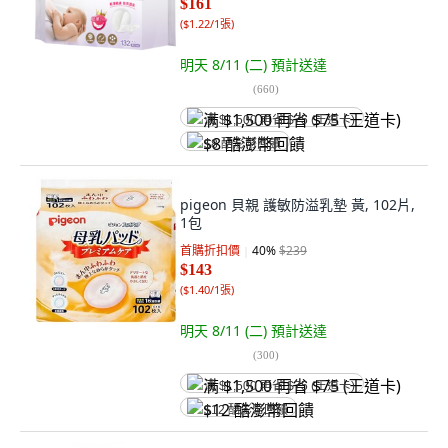
$161
(
$1.22/1張
)
明天 8/11 (二)
預計送達
(
660
)
满 $1,500 再省 $75 (王道卡)
$8 酷澎幣回饋
pigeon 貝親 護敏防溢乳墊 黃, 102片,
1包
首購折扣價
40
%
$239
$143
(
$1.40/1張
)
明天 8/11 (二)
預計送達
(
300
)
满 $1,500 再省 $75 (王道卡)
$12 酷澎幣回饋