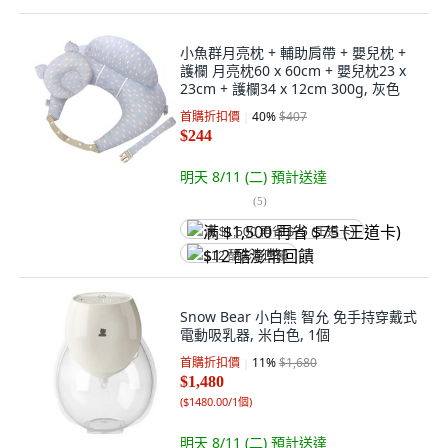
小魚群月亮枕 + 輔助肩帶 + 嬰兒枕 +
護欄 月亮枕60 x 60cm + 嬰兒枕23 x
23cm + 護欄34 x 12cm 300g, 灰色
首購折扣價
40
%
$407
$244
明天 8/11 (二)
預計送達
(
5
)
满 $1,500 再省 $75 (王道卡)
$12 酷澎幣回饋
Snow Bear 小白熊 智允 免手持穿戴式
電動吸乳器, 米白色, 1個
首購折扣價
11
%
$1,680
$1,480
(
$1480.00/1個
)
明天 8/11 (二)
預計送達