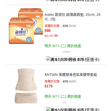
Kotex 靠得住 超薄產褥墊, 35cm, 20
片, 2包
首購折扣價
40
%
$150
$90
(
$2.25/1張
)
明天 8/11 (二)
預計送達
(
1491
)
满 $1,500 再省 $75 (王道卡)
ANTIAN 美體塑身透氣束腰帶套組
首購折扣價
40
%
$299
$179
明天 8/11 (二)
預計送達
(
1
)
满 $1,500 再省 $75 (王道卡)