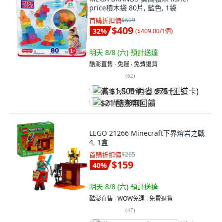
price積木袋 80片, 藍色, 1袋
首購折扣價
$609
$409
32
%
(
$409.00/1個
)
明天 8/8 (六)
預計送達
酷澎直售 ∙ 免運 ∙ 免費退貨
(
62
)
满 $1,500 再省 $75 (王道卡)
$21 酷澎幣回饋
LEGO 21266 Minecraft下界熔岩之戰
4, 1盒
首購折扣價
$265
$159
40
%
明天 8/8 (六)
預計送達
酷澎直售 ∙ WOW免運 ∙ 免費退貨
(
47
)