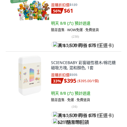
首購折扣價
$139
$61
56
%
明天 8/8 (六)
預計送達
酷澎直售 ∙ WOW免運 ∙ 免費退貨
(
230
)
满 $1,500 再省 $75 (王道卡)
SCIENCEBABY 彩窗磁性積木/棉花糖
磁吸方塊, 混和顏色, 1套
首購折扣價
$595
$395
33
%
(
$395.00/1個
)
明天 8/8 (六)
預計送達
酷澎直售 ∙ 免運 ∙ 免費退貨
(
16
)
满 $1,500 再省 $75 (王道卡)
$21 酷澎幣回饋