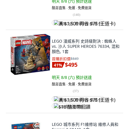
明天 8/8 (六)
預計送達
酷澎直售 ∙ 免運 ∙ 免費退貨
(
140
)
满 $1,500 再省 $75 (王道卡)
LEGO 漫威系列 史詩級對決 : 蜘蛛人
vs. 沙人 SUPER HEROES 76334, 混和
顏色, 1套
首購折扣價
$849
$495
41
%
明天 8/8 (六)
預計送達
酷澎直售 ∙ 免運 ∙ 免費退貨
(
37
)
满 $1,500 再省 $75 (王道卡)
$18 酷澎幣回饋
LEGO 城市系列 F1維修站 維修人員和