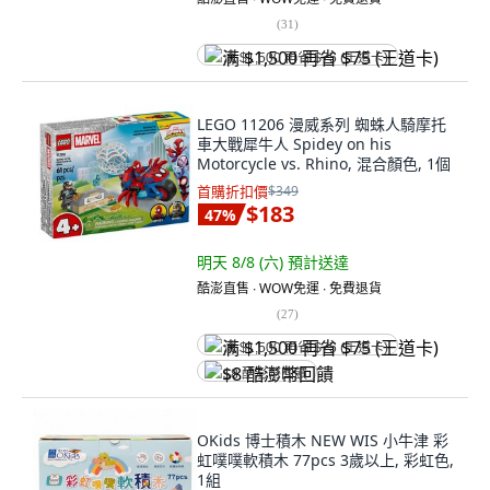
(
31
)
满 $1,500 再省 $75 (王道卡)
LEGO 11206 漫威系列 蜘蛛人騎摩托
車大戰犀牛人 Spidey on his
Motorcycle vs. Rhino, 混合顏色, 1個
首購折扣價
$349
$183
47
%
明天 8/8 (六)
預計送達
酷澎直售 ∙ WOW免運 ∙ 免費退貨
(
27
)
满 $1,500 再省 $75 (王道卡)
$8 酷澎幣回饋
OKids 博士積木 NEW WIS 小牛津 彩
虹噗噗軟積木 77pcs 3歲以上, 彩虹色,
1組