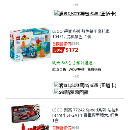
(
40
)
满 $1,500 再省 $75 (王道卡)
LEGO 得寶系列 藍色警用摩托車
10471, 混和顏色, 1個
首購折扣價
$349
$172
50
%
明天 8/8 (六)
預計送達
酷澎直售 ∙ WOW免運 ∙ 免費退貨
(
14
)
满 $1,500 再省 $75 (王道卡)
$8 酷澎幣回饋
LEGO 樂高 77242 Speed系列 法拉利
Ferrari SF-24 F1 賽車模型積木, 紅色,
1盒
首購折扣價
$648