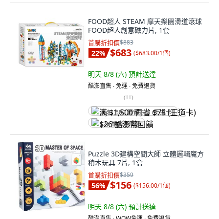
FOOD超人 STEAM 摩天樂園滑道滾球
FOOD超人創意磁力片, 1套
首購折扣價
$883
$683
22
%
(
$683.00/1個
)
明天 8/8 (六)
預計送達
酷澎直售 ∙ 免運 ∙ 免費退貨
(
11
)
满 $1,500 再省 $75 (王道卡)
$26 酷澎幣回饋
Puzzle 3D建構空間大師 立體邏輯魔方
積木玩具 7片, 1盒
首購折扣價
$359
$156
56
%
(
$156.00/1個
)
明天 8/8 (六)
預計送達
酷澎直售 ∙ WOW免運 ∙ 免費退貨