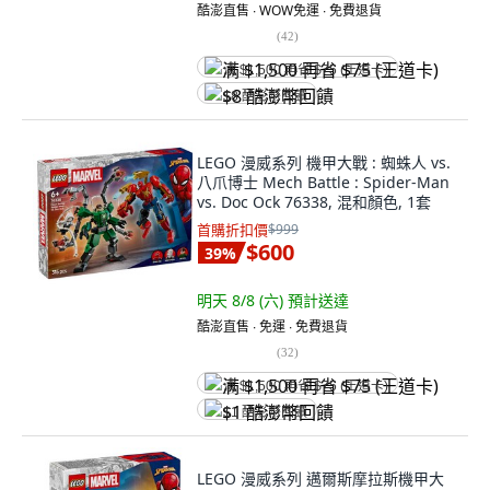
酷澎直售 ∙ WOW免運 ∙ 免費退貨
(
42
)
满 $1,500 再省 $75 (王道卡)
$8 酷澎幣回饋
LEGO 漫威系列 機甲大戰 : 蜘蛛人 vs.
八爪博士 Mech Battle : Spider-Man
vs. Doc Ock 76338, 混和顏色, 1套
首購折扣價
$999
$600
39
%
明天 8/8 (六)
預計送達
酷澎直售 ∙ 免運 ∙ 免費退貨
(
32
)
满 $1,500 再省 $75 (王道卡)
$1 酷澎幣回饋
LEGO 漫威系列 邁爾斯摩拉斯機甲大