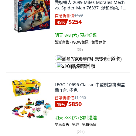
戰蜘蛛人 2099 Miles Morales Mech
vs. Spider-Man 76337, 混和顏色, 1
套
首購折扣價
$499
$254
49
%
明天 8/8 (六)
預計送達
酷澎直售 ∙ WOW免運 ∙ 免費退貨
(
36
)
满 $1,500 再省 $75 (王道卡)
$10 酷澎幣回饋
LEGO 10696 Classic 中型創意拼砌盒
桶 1盒, 多色
首購折扣價
$1,050
$850
19
%
明天 8/8 (六)
預計送達
酷澎直售 ∙ 免運 ∙ 免費退貨
(
204
)