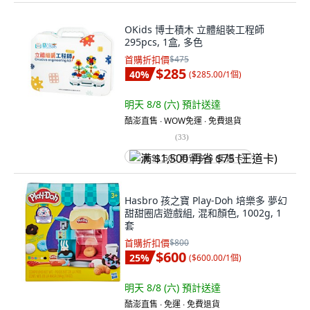
OKids 博士積木 立體組裝工程師
295pcs, 1盒, 多色
首購折扣價
$475
$285
40
%
(
$285.00/1個
)
明天 8/8 (六)
預計送達
酷澎直售 ∙ WOW免運 ∙ 免費退貨
(
33
)
满 $1,500 再省 $75 (王道卡)
Hasbro 孩之寶 Play-Doh 培樂多 夢幻
甜甜圈店遊戲組, 混和顏色, 1002g, 1
套
首購折扣價
$800
$600
25
%
(
$600.00/1個
)
明天 8/8 (六)
預計送達
酷澎直售 ∙ 免運 ∙ 免費退貨