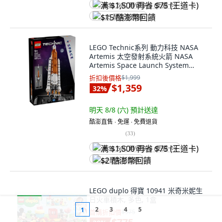
满 $1,500 再省 $75 (王道卡)
$15 酷澎幣回饋
LEGO Technic系列 動力科技 NASA
Artemis 太空發射系統火箭 NASA
Artemis Space Launch System
Rocket 42221, 混和顏色, 1個
折扣後價格
$1,999
$1,359
32
%
明天 8/8 (六)
預計送達
酷澎直售 ∙ 免運 ∙ 免費退貨
(
33
)
满 $1,500 再省 $75 (王道卡)
$2 酷澎幣回饋
LEGO duplo 得寶 10941 米奇米妮生
日火車積木, 多色, 1盒
2
3
4
5
1
首購折扣價
$975