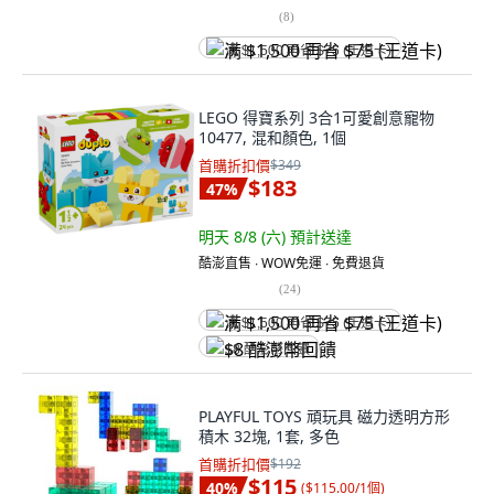
(
8
)
满 $1,500 再省 $75 (王道卡)
LEGO 得寶系列 3合1可愛創意寵物
10477, 混和顏色, 1個
首購折扣價
$349
$183
47
%
明天 8/8 (六)
預計送達
酷澎直售 ∙ WOW免運 ∙ 免費退貨
(
24
)
满 $1,500 再省 $75 (王道卡)
$8 酷澎幣回饋
PLAYFUL TOYS 頑玩具 磁力透明方形
積木 32塊, 1套, 多色
首購折扣價
$192
$115
40
%
(
$115.00/1個
)