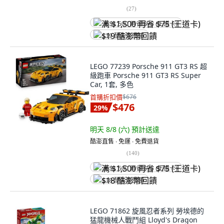
(
27
)
满 $1,500 再省 $75 (王道卡)
$19 酷澎幣回饋
LEGO 77239 Porsche 911 GT3 RS 超
級跑車 Porsche 911 GT3 RS Super
Car, 1套, 多色
首購折扣價
$676
$476
29
%
明天 8/8 (六)
預計送達
酷澎直售 ∙ 免運 ∙ 免費退貨
(
140
)
满 $1,500 再省 $75 (王道卡)
$18 酷澎幣回饋
LEGO 71862 旋風忍者系列 勞埃德的
猛龍機械人戰鬥組 Lloyd's Dragon