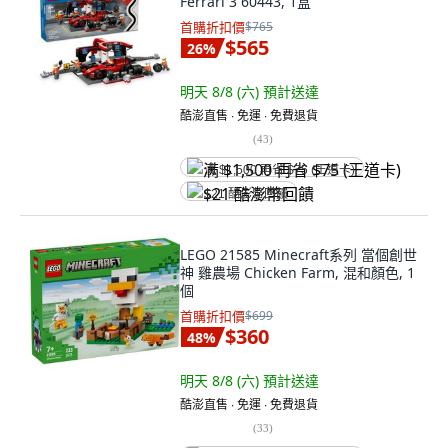
Ferrari 3 60443, 1盒
首購折扣價
$765
$565
26
%
明天 8/8 (六)
預計送達
酷澎直售 ∙ 免運 ∙ 免費退貨
(
43
)
满 $1,500 再省 $75 (王道卡)
$21 酷澎幣回饋
LEGO 21585 Minecraft系列 當個創世
神 雞農場 Chicken Farm, 混和顏色, 1
個
首購折扣價
$699
$360
48
%
明天 8/8 (六)
預計送達
酷澎直售 ∙ 免運 ∙ 免費退貨
(
33
)