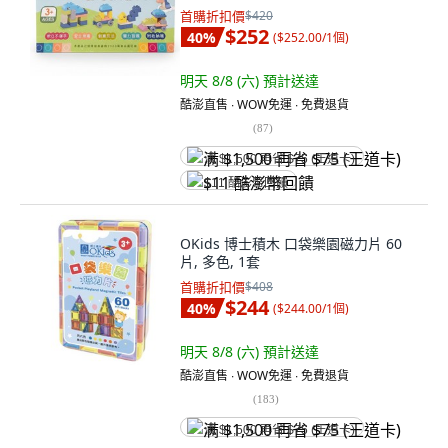
首購折扣價
$420
$252
40
%
(
$252.00/1個
)
明天 8/8 (六)
預計送達
酷澎直售 ∙ WOW免運 ∙ 免費退貨
(
87
)
满 $1,500 再省 $75 (王道卡)
$11 酷澎幣回饋
OKids 博士積木 口袋樂園磁力片 60
片, 多色, 1套
首購折扣價
$408
$244
40
%
(
$244.00/1個
)
明天 8/8 (六)
預計送達
酷澎直售 ∙ WOW免運 ∙ 免費退貨
(
183
)
满 $1,500 再省 $75 (王道卡)