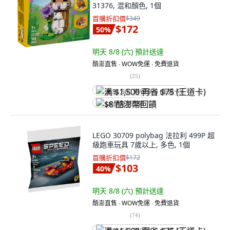
31376, 混和顏色, 1個
首購折扣價
$349
$172
50
%
明天 8/8 (六)
預計送達
酷澎直售 ∙ WOW免運 ∙ 免費退貨
(
25
)
满 $1,500 再省 $75 (王道卡)
$8 酷澎幣回饋
LEGO 30709 polybag 法拉利 499P 超
級跑車玩具 7歲以上, 多色, 1個
首購折扣價
$172
$103
40
%
明天 8/8 (六)
預計送達
酷澎直售 ∙ WOW免運 ∙ 免費退貨
(
74
)