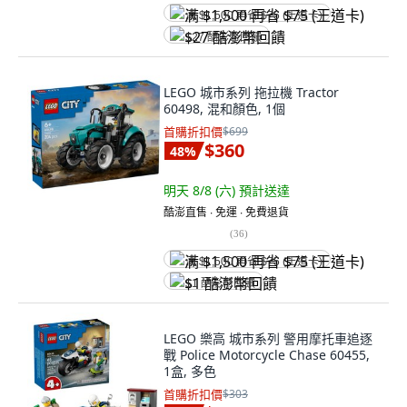
满 $1,500 再省 $75 (王道卡)
$27 酷澎幣回饋
LEGO 城市系列 拖拉機 Tractor
60498, 混和顏色, 1個
首購折扣價
$699
$360
48
%
明天 8/8 (六)
預計送達
酷澎直售 ∙ 免運 ∙ 免費退貨
(
36
)
满 $1,500 再省 $75 (王道卡)
$1 酷澎幣回饋
LEGO 樂高 城市系列 警用摩托車追逐
戰 Police Motorcycle Chase 60455,
1盒, 多色
首購折扣價
$303