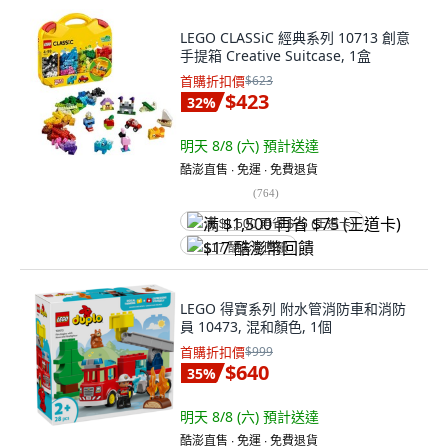
LEGO CLASSiC 經典系列 10713 創意
手提箱 Creative Suitcase, 1盒
首購折扣價
$623
$423
32
%
明天 8/8 (六)
預計送達
酷澎直售 ∙ 免運 ∙ 免費退貨
(
764
)
满 $1,500 再省 $75 (王道卡)
$17 酷澎幣回饋
LEGO 得寶系列 附水管消防車和消防
員 10473, 混和顏色, 1個
首購折扣價
$999
$640
35
%
明天 8/8 (六)
預計送達
酷澎直售 ∙ 免運 ∙ 免費退貨