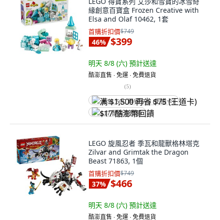
LEGO 得寶系列 艾莎和雪寶的冰雪奇
緣創意百寶盒 Frozen Creative with
Elsa and Olaf 10462, 1套
首購折扣價
$749
$399
46
%
明天 8/8 (六)
預計送達
酷澎直售 ∙ 免運 ∙ 免費退貨
(
5
)
满 $1,500 再省 $75 (王道卡)
$17 酷澎幣回饋
LEGO 旋風忍者 季瓦和龍獸格林塔克
Zilvar and Grimtak the Dragon
Beast 71863, 1個
首購折扣價
$749
$466
37
%
明天 8/8 (六)
預計送達
酷澎直售 ∙ 免運 ∙ 免費退貨