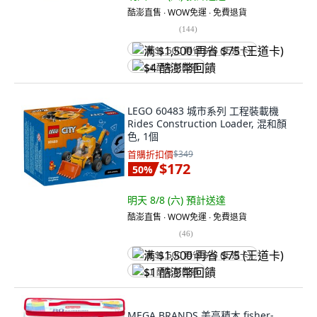
酷澎直售 ∙ WOW免運 ∙ 免費退貨
(
144
)
满 $1,500 再省 $75 (王道卡)
$4 酷澎幣回饋
LEGO 60483 城市系列 工程裝載機
Rides Construction Loader, 混和顏
色, 1個
首購折扣價
$349
$172
50
%
明天 8/8 (六)
預計送達
酷澎直售 ∙ WOW免運 ∙ 免費退貨
(
46
)
满 $1,500 再省 $75 (王道卡)
$1 酷澎幣回饋
MEGA BRANDS 美高積木 fisher-