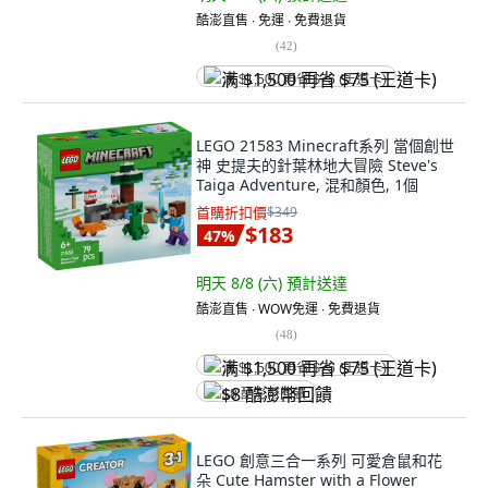
酷澎直售 ∙ 免運 ∙ 免費退貨
(
42
)
满 $1,500 再省 $75 (王道卡)
LEGO 21583 Minecraft系列 當個創世
神 史提夫的針葉林地大冒險 Steve's
Taiga Adventure, 混和顏色, 1個
首購折扣價
$349
$183
47
%
明天 8/8 (六)
預計送達
酷澎直售 ∙ WOW免運 ∙ 免費退貨
(
48
)
满 $1,500 再省 $75 (王道卡)
$8 酷澎幣回饋
LEGO 創意三合一系列 可愛倉鼠和花
朵 Cute Hamster with a Flower