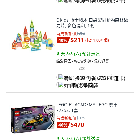
满 $1,500 再省 $75 (王道卡)
OKids 博士積木 口袋樂園動物森林磁
力片, 多色混和, 1套
首購折扣價
$353
$211
40
%
(
$211.00/1個
)
明天 8/8 (六)
預計送達
酷澎直售 ∙ WOW免運 ∙ 免費退貨
(
33
)
满 $1,500 再省 $75 (王道卡)
$11 酷澎幣回饋
LEGO F1 ACADEMY LEGO 賽車
77258, 1套
首購折扣價
$879
$470
46
%
明天 8/8 (六)
預計送達