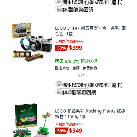
满 $1,500 再省 $75 (王道卡)
$8 酷澎幣回饋
LEGO 31147 創意百變三合一系列, 混
合色, 1盒
首購折扣價
$599
$399
33
%
明天 8/8 (六)
預計送達
酷澎直售 ∙ 免運 ∙ 免費退貨
(
117
)
满 $1,500 再省 $75 (王道卡)
$16 酷澎幣回饋
LEGO 花藝系列 Rocking Plants 搖擺
植物 11506, 1個
首購折扣價
$699
$349
50
%