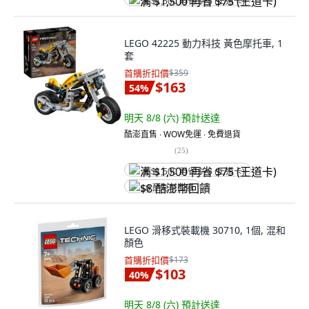
满 $1,500 再省 $75 (王道卡)
LEGO 42225 動力科技 黃色摩托車, 1
套
首購折扣價
$359
$163
54
%
明天 8/8 (六)
預計送達
酷澎直售 ∙ WOW免運 ∙ 免費退貨
(
25
)
满 $1,500 再省 $75 (王道卡)
$8 酷澎幣回饋
LEGO 滑移式裝載機 30710, 1個, 混和
顏色
首購折扣價
$173
$103
40
%
明天 8/8 (六)
預計送達