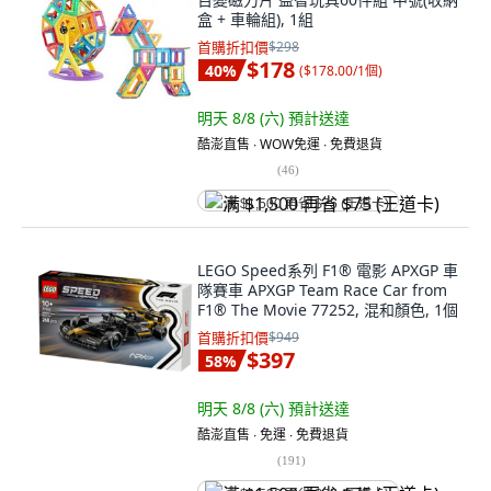
盒 + 車輪組), 1組
首購折扣價
$298
$178
40
%
(
$178.00/1個
)
明天 8/8 (六)
預計送達
酷澎直售 ∙ WOW免運 ∙ 免費退貨
(
46
)
满 $1,500 再省 $75 (王道卡)
LEGO Speed系列 F1® 電影 APXGP 車
隊賽車 APXGP Team Race Car from
F1® The Movie 77252, 混和顏色, 1個
首購折扣價
$949
$397
58
%
明天 8/8 (六)
預計送達
酷澎直售 ∙ 免運 ∙ 免費退貨
(
191
)