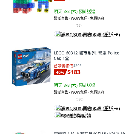
明天 8/8 (六)
預計送達
酷澎直售 ∙ WOW免運 ∙ 免費退貨
(
52
)
满 $1,500 再省 $75 (王道卡)
LEGO 60312 城市系列, 警車 Police
Car, 1盒
首購折扣價
$305
$183
40
%
明天 8/8 (六)
預計送達
酷澎直售 ∙ WOW免運 ∙ 免費退貨
(
328
)
满 $1,500 再省 $75 (王道卡)
$8 酷澎幣回饋
百變磁力片 益智玩具60件組 中號(收納