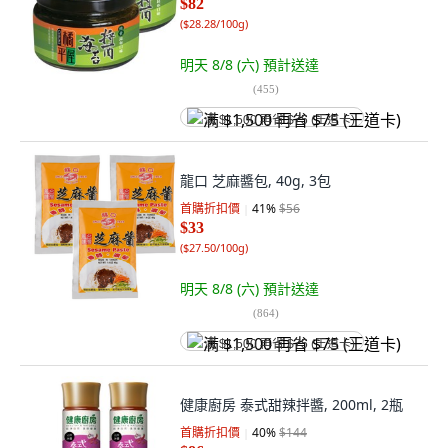
$82
(
$28.28/100g
)
明天 8/8 (六)
預計送達
(
455
)
满 $1,500 再省 $75 (王道卡)
龍口 芝麻醬包, 40g, 3包
首購折扣價
41
%
$56
$33
(
$27.50/100g
)
明天 8/8 (六)
預計送達
(
864
)
满 $1,500 再省 $75 (王道卡)
健康廚房 泰式甜辣拌醬, 200ml, 2瓶
首購折扣價
40
%
$144