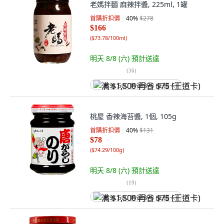
老媽拌麵 麻辣拌醬, 225ml, 1罐
首購折扣價
40
%
$278
$166
(
$73.78/100ml
)
明天 8/8 (六)
預計送達
(
36
)
满 $1,500 再省 $75 (王道卡)
桃屋 香辣海苔醬, 1個, 105g
首購折扣價
40
%
$131
$78
(
$74.29/100g
)
明天 8/8 (六)
預計送達
(
19
)
满 $1,500 再省 $75 (王道卡)