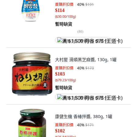
首購折扣價
40
%
$191
$114
(
$30.00/100g
)
暫時缺貨
(
80
)
满 $1,500 再省 $75 (王道卡)
大村屋 滑順黑芝麻醬, 130g, 1罐
首購折扣價
40
%
$173
$103
(
$79.23/100g
)
暫時缺貨
满 $1,500 再省 $75 (王道卡)
康健生機 香椿拌醬, 380g, 1罐
首購折扣價
40
%
$171
$102
(
$26.84/100g
)