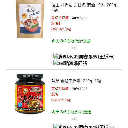
菇王 好拌友 方便包 麻油 10入, 280g,
1袋
首購折扣價
40
%
$269
$161
(
$57.50/100g
)
明天 8/8 (六)
預計送達
(
5
)
满 $1,500 再省 $75 (王道卡)
$8 酷澎幣回饋
味榮 素滷肉拌醬, 240g, 1罐
首購折扣價
40
%
$128
$76
(
$31.67/100g
)
明天 8/8 (六)
預計送達
(
1
)
满 $1,500 再省 $75 (王道卡)