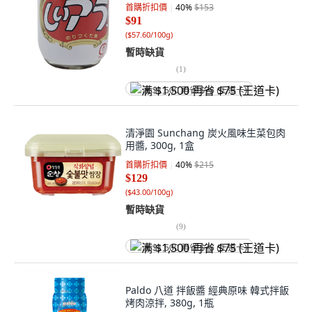
首購折扣價
40
%
$153
$91
(
$57.60/100g
)
暫時缺貨
(
1
)
满 $1,500 再省 $75 (王道卡)
清淨園 Sunchang 炭火風味生菜包肉
用醬, 300g, 1盒
首購折扣價
40
%
$215
$129
(
$43.00/100g
)
暫時缺貨
(
9
)
满 $1,500 再省 $75 (王道卡)
Paldo 八道 拌飯醬 經典原味 韓式拌飯
烤肉涼拌, 380g, 1瓶