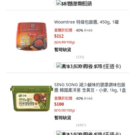
$8 酷澎幣回饋
Woomtree 特級包飯醬, 450g, 1罐
首購折扣價
40
%
$188
$112
(
$24.89/100g
)
暫時缺貨
(
233
)
满 $1,500 再省 $75 (王道卡)
SING SONG 減少鹹味的健康調味包飯
醬 韓國產洋蔥 含黃豆、小麥, 1kg, 1盒
首購折扣價
40
%
$168
$100
(
$10.00/100g
)
暫時缺貨
(
4307
)
满 $1,500 再省 $75 (王道卡)