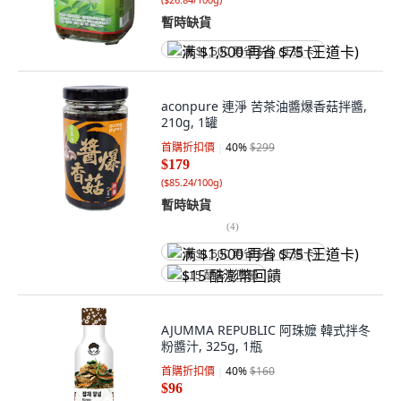
暫時缺貨
满 $1,500 再省 $75 (王道卡)
aconpure 連淨 苦茶油醬爆香菇拌醬,
210g, 1罐
首購折扣價
40
%
$299
$179
(
$85.24/100g
)
暫時缺貨
(
4
)
满 $1,500 再省 $75 (王道卡)
$15 酷澎幣回饋
AJUMMA REPUBLIC 阿珠嬤 韓式拌冬
粉醬汁, 325g, 1瓶
首購折扣價
40
%
$160
$96