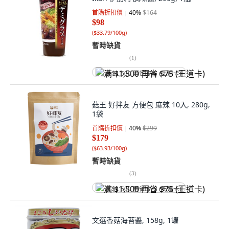
首購折扣價
40
%
$164
$98
(
$33.79/100g
)
暫時缺貨
(
1
)
满 $1,500 再省 $75 (王道卡)
菇王 好拌友 方便包 麻辣 10入, 280g,
1袋
首購折扣價
40
%
$299
$179
(
$63.93/100g
)
暫時缺貨
(
3
)
满 $1,500 再省 $75 (王道卡)
文選香菇海苔醬, 158g, 1罐