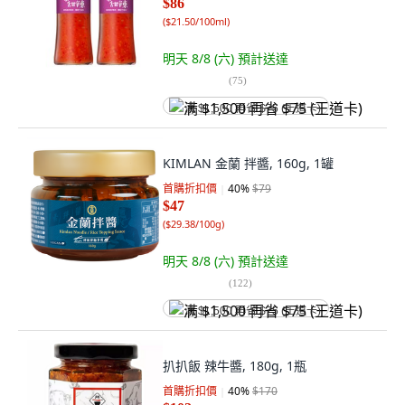
$86
(
$21.50/100ml
)
明天 8/8 (六)
預計送達
(
75
)
满 $1,500 再省 $75 (王道卡)
KIMLAN 金蘭 拌醬, 160g, 1罐
首購折扣價
40
%
$79
$47
(
$29.38/100g
)
明天 8/8 (六)
預計送達
(
122
)
满 $1,500 再省 $75 (王道卡)
扒扒飯 辣牛醬, 180g, 1瓶
首購折扣價
40
%
$170