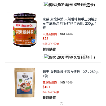
满 $1,500 再省 $75 (王道卡)
味榮 素燥拌醬 天然香椿葉手工調製黑
豆壺底醬油 拌飯拌麵皆適用, 255g, 1
罐
首購折扣價
40
%
$120
$72
(
$28.24/100g
)
暫時缺貨
满 $1,500 再省 $75 (王道卡)
菇王 香菇香椿拌醬方便包 10入, 280g,
1袋
首購折扣價
40
%
$269
$161
(
$57.50/100g
)
暫時缺貨
(
5
)