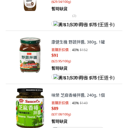
(
$29.54/100g
)
暫時缺貨
(
2
)
满 $1,500 再省 $75 (王道卡)
康健生機 野蔬拌醬, 380g, 1罐
首購折扣價
40
%
$152
$91
(
$23.95/100g
)
暫時缺貨
满 $1,500 再省 $75 (王道卡)
味榮 芝麻香椿拌醬, 240g, 1個
首購折扣價
40
%
$149
$89
(
$37.08/100g
)
暫時缺貨