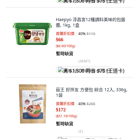
满 $1,500 再省 $75 (王道卡)
Haepyo 淳昌宮12種調料美味的包飯
醬, 1kg, 1盒
首購折扣價
40
%
$110
$66
(
$6.60/100g
)
暫時缺貨
(
18307
)
满 $1,500 再省 $75 (王道卡)
菇王 好拌友 方便包 綜合 12入, 336g,
1袋
首購折扣價
40
%
$288
$172
(
$51.19/100g
)
暫時缺貨
(
1
)