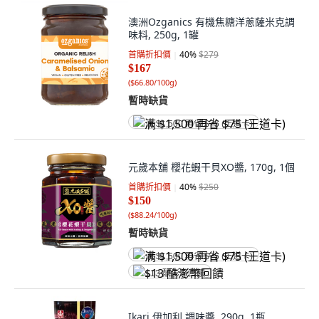
澳洲Ozganics 有機焦糖洋蔥薩米克調
味料, 250g, 1罐
首購折扣價
40
%
$279
$167
(
$66.80/100g
)
暫時缺貨
满 $1,500 再省 $75 (王道卡)
元歲本舖 櫻花蝦干貝XO醬, 170g, 1個
首購折扣價
40
%
$250
$150
(
$88.24/100g
)
暫時缺貨
满 $1,500 再省 $75 (王道卡)
$13 酷澎幣回饋
Ikari 伊加利 調味醬, 290g, 1瓶