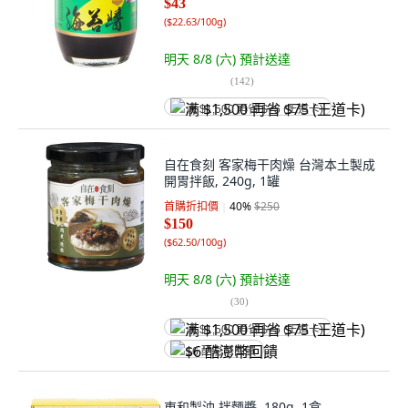
$43
(
$22.63/100g
)
明天 8/8 (六)
預計送達
(
142
)
满 $1,500 再省 $75 (王道卡)
自在食刻 客家梅干肉燥 台灣本土製成
開胃拌飯, 240g, 1罐
首購折扣價
40
%
$250
$150
(
$62.50/100g
)
明天 8/8 (六)
預計送達
(
30
)
满 $1,500 再省 $75 (王道卡)
$6 酷澎幣回饋
東和製油 拌麵醬, 180g, 1盒