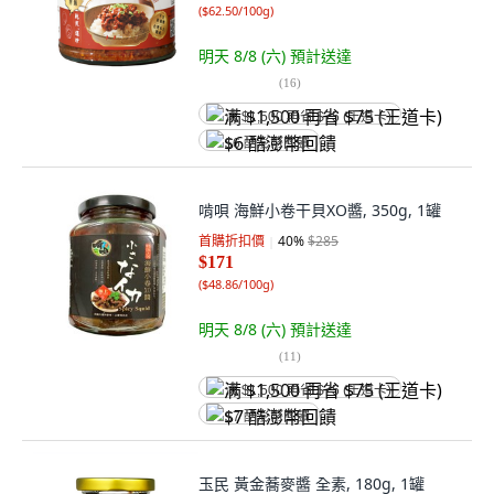
(
$62.50/100g
)
明天 8/8 (六)
預計送達
(
16
)
满 $1,500 再省 $75 (王道卡)
$6 酷澎幣回饋
啃唄 海鮮小卷干貝XO醬, 350g, 1罐
首購折扣價
40
%
$285
$171
(
$48.86/100g
)
明天 8/8 (六)
預計送達
(
11
)
满 $1,500 再省 $75 (王道卡)
$7 酷澎幣回饋
玉民 黃金蕎麥醬 全素, 180g, 1罐