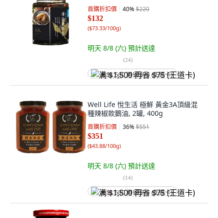
首購折扣價
40
%
$220
$132
(
$73.33/100g
)
明天 8/8 (六)
預計送達
(
24
)
满 $1,500 再省 $75 (王道卡)
Well Life 悅生活 極鮮 黃金3A頂級混
種辣椒款鵝油, 2罐, 400g
首購折扣價
36
%
$551
$351
(
$43.88/100g
)
明天 8/8 (六)
預計送達
(
14
)
满 $1,500 再省 $75 (王道卡)