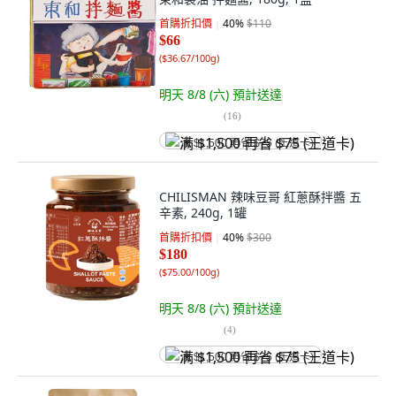
首購折扣價
40
%
$110
$66
(
$36.67/100g
)
明天 8/8 (六)
預計送達
(
16
)
满 $1,500 再省 $75 (王道卡)
CHILISMAN 辣味豆哥 紅蔥酥拌醬 五
辛素, 240g, 1罐
首購折扣價
40
%
$300
$180
(
$75.00/100g
)
明天 8/8 (六)
預計送達
(
4
)
满 $1,500 再省 $75 (王道卡)