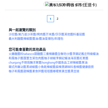
满 $1,500 再省 $75 (王道卡)
2
1
與一起瀏覽的類別
沙拉醬/美乃滋
沙茶醬/烤肉醬
芥末醬/莎莎醬
其他醬料
番茄醬
義大利麵醬
辣椒醬
醬油/醬油膏
燉包/料理包
您可能會喜歡的其他產品
火雞麵醬料
tabasco
甜麵醬
三養辣雞醬全聯
叻沙醬
李錦記舊庄特級蠔油
和風柚子醬
匯豐
生菜包肉醬
柚子胡椒
李錦記蠔油
海苔醬
紅蔥醬
chunjang
不倒翁醃洋蔥醬
honghong中國食品
工研辣椒醬
蔥油
韓式炸雞沾醬
黑胡椒醬
小魚乾辣椒醬
麻辣燙調味料
香辣醬
健康廚房
柚子和風醬
甜辣醬
素食拌醬
塔塔醬哪裡買
黃豆醬
黑豆豉