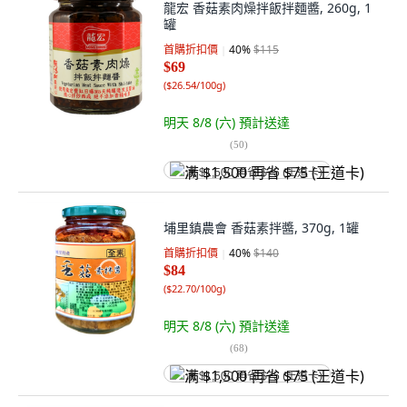
龍宏 香菇素肉燥拌飯拌麵醬, 260g, 1
罐
首購折扣價
40
%
$115
$69
(
$26.54/100g
)
明天 8/8 (六)
預計送達
(
50
)
满 $1,500 再省 $75 (王道卡)
埔里鎮農會 香菇素拌醬, 370g, 1罐
首購折扣價
40
%
$140
$84
(
$22.70/100g
)
明天 8/8 (六)
預計送達
(
68
)
满 $1,500 再省 $75 (王道卡)