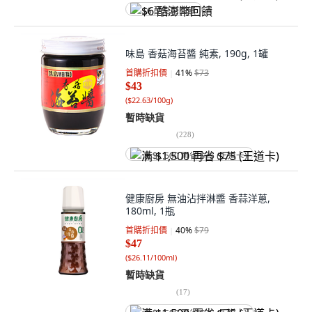
$6 酷澎幣回饋
味島 香菇海苔醬 純素, 190g, 1罐
首購折扣價
41
%
$73
$43
(
$22.63/100g
)
暫時缺貨
(
228
)
满 $1,500 再省 $75 (王道卡)
健康廚房 無油沾拌淋醬 香蒜洋蔥,
180ml, 1瓶
首購折扣價
40
%
$79
$47
(
$26.11/100ml
)
暫時缺貨
(
17
)