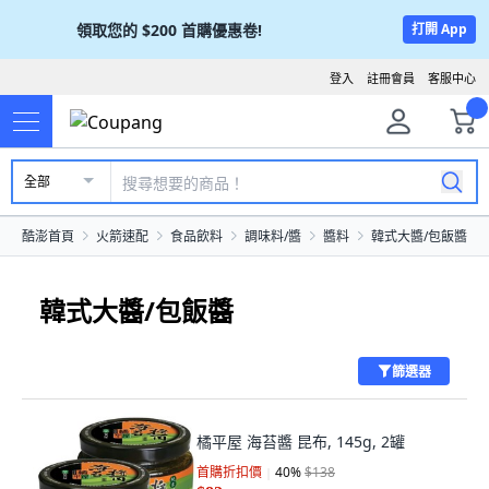
領取您的
$200
首購優惠卷!
打開 App
登入
註冊會員
客服中心
全部
酷澎首頁
火箭速配
食品飲料
調味料/醬
醬料
韓式大醬/包飯醬
韓式大醬/包飯醬
篩選器
橘平屋 海苔醬 昆布, 145g, 2罐
首購折扣價
40
%
$138