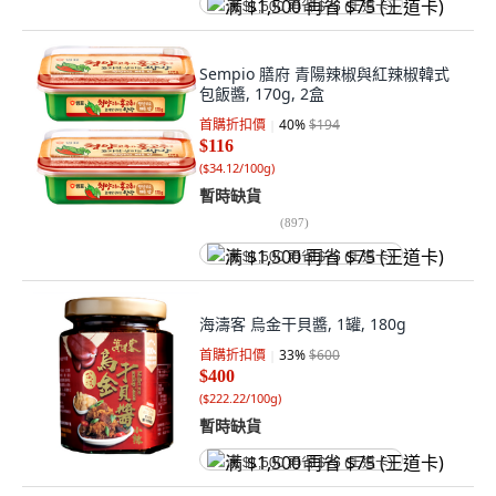
满 $1,500 再省 $75 (王道卡)
Sempio 膳府 青陽辣椒與紅辣椒韓式
包飯醬, 170g, 2盒
首購折扣價
40
%
$194
$116
(
$34.12/100g
)
暫時缺貨
(
897
)
满 $1,500 再省 $75 (王道卡)
海濤客 烏金干貝醬, 1罐, 180g
首購折扣價
33
%
$600
$400
(
$222.22/100g
)
暫時缺貨
满 $1,500 再省 $75 (王道卡)