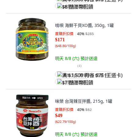
$8 酷澎幣回饋
啃唄 海鮮干貝XO醬, 350g, 1罐
首購折扣價
40
%
$285
$171
(
$48.86/100g
)
明天 8/8 (六)
預計送達
(
4
)
满 $1,500 再省 $75 (王道卡)
$7 酷澎幣回饋
味榮 台灣辣豆拌醬, 215g, 1罐
首購折扣價
40
%
$82
$49
(
$22.79/100g
)
明天 8/8 (六)
預計送達