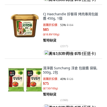
CJ Haechandle 好餐得 烤肉專用包飯
醬 450g, 1個
首購折扣價
53
%
$184
$85
(
$18.89/100g
)
暫時缺貨
(
2217
)
满 $1,500 再省 $75 (王道卡)
清淨園 Sunchang 淳倉 包飯醬 袋裝,
500g, 2包
首購折扣價
40
%
$126
$75
(
$7.50/100g
)
暫時缺貨
(
1360
)