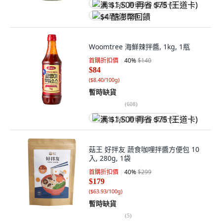
满 $1,500 再省 $75 (王道卡)
$4 酷澎幣回饋
Woomtree 海鮮辣拌醬, 1kg, 1瓶
首購折扣價
40
%
$140
$84
(
$8.40/100g
)
暫時缺貨
(
608
)
满 $1,500 再省 $75 (王道卡)
菇王 好拌友 蔬食咖哩拌醬方便包 10
入, 280g, 1袋
首購折扣價
40
%
$299
$179
(
$63.93/100g
)
暫時缺貨
(
5
)