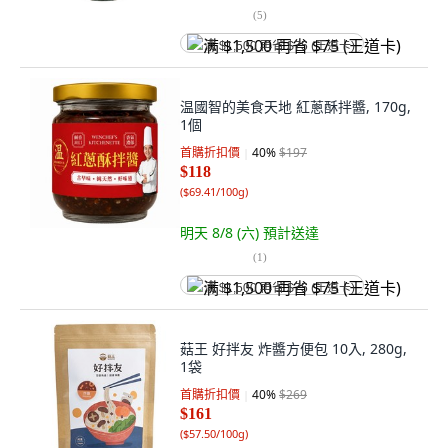
(
5
)
满 $1,500 再省 $75 (王道卡)
温國智的美食天地 紅蔥酥拌醬, 170g,
1個
首購折扣價
40
%
$197
$118
(
$69.41/100g
)
明天 8/8 (六)
預計送達
(
1
)
满 $1,500 再省 $75 (王道卡)
菇王 好拌友 炸醬方便包 10入, 280g,
1袋
首購折扣價
40
%
$269
$161
(
$57.50/100g
)