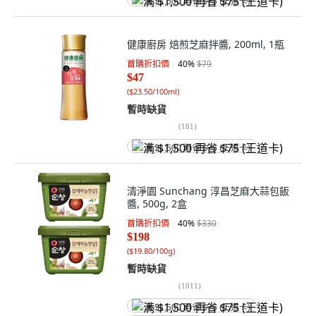
满 $1,500 再省 $75 (王道卡)
健康廚房 焙煎芝麻拌醬, 200ml, 1瓶
首購折扣價
40
%
$79
$47
(
$23.50/100ml
)
暫時缺貨
(
181
)
满 $1,500 再省 $75 (王道卡)
清淨園 Sunchang 淳昌芝麻大蒜包飯
醬, 500g, 2盒
首購折扣價
40
%
$330
$198
(
$19.80/100g
)
暫時缺貨
(
1011
)
满 $1,500 再省 $75 (王道卡)