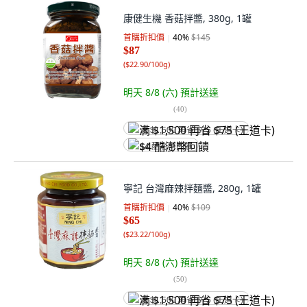
康健生機 香菇拌醬, 380g, 1罐
首購折扣價
40
%
$145
$87
(
$22.90/100g
)
明天 8/8 (六)
預計送達
(
40
)
满 $1,500 再省 $75 (王道卡)
$4 酷澎幣回饋
寧記 台灣麻辣拌麵醬, 280g, 1罐
首購折扣價
40
%
$109
$65
(
$23.22/100g
)
明天 8/8 (六)
預計送達
(
50
)
满 $1,500 再省 $75 (王道卡)