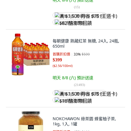
(
15
)
满 $1,500 再省 $75 (王道卡)
$82 酷澎幣回饋
每朝健康 熟藏紅茶 無糖, 24入, 24瓶,
650ml
首購折扣價
33
%
$599
$399
(
$2.56/100ml
)
明天 8/8 (六)
預計送達
(
21493
)
满 $1,500 再省 $75 (王道卡)
$18 酷澎幣回饋
NOKCHAWON 綠茶園 蜂蜜柚子茶,
1kg, 1入, 1罐