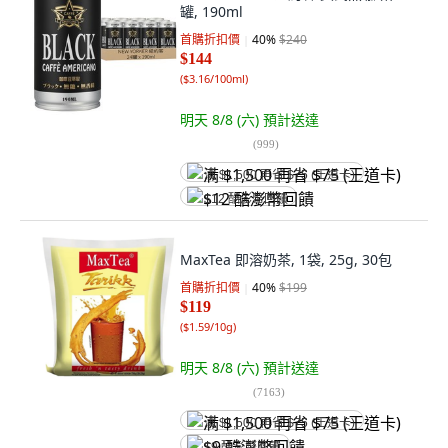
罐, 190ml
首購折扣價
40
%
$240
$144
(
$3.16/100ml
)
明天 8/8 (六)
預計送達
(
999
)
满 $1,500 再省 $75 (王道卡)
$12 酷澎幣回饋
MaxTea 即溶奶茶, 1袋, 25g, 30包
首購折扣價
40
%
$199
$119
(
$1.59/10g
)
明天 8/8 (六)
預計送達
(
7163
)
满 $1,500 再省 $75 (王道卡)
$9 酷澎幣回饋