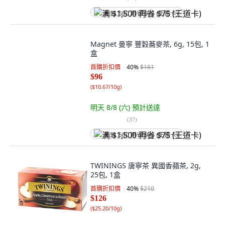
满 $1,500 再省 $75 (王道卡)
Magnet 曼寧 豐穀蕎麥茶, 6g, 15包, 1
盒
首購折扣價
40
%
$161
$96
(
$10.67/10g
)
明天 8/8 (六)
預計送達
(
37
)
满 $1,500 再省 $75 (王道卡)
TWININGS 唐寧茶 異國香蘋茶, 2g,
25包, 1盒
首購折扣價
40
%
$210
$126
(
$25.20/10g
)