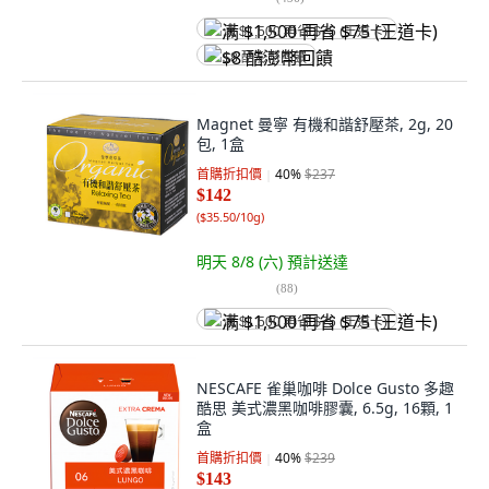
满 $1,500 再省 $75 (王道卡)
$8 酷澎幣回饋
Magnet 曼寧 有機和諧舒壓茶, 2g, 20
包, 1盒
首購折扣價
40
%
$237
$142
(
$35.50/10g
)
明天 8/8 (六)
預計送達
(
88
)
满 $1,500 再省 $75 (王道卡)
NESCAFE 雀巢咖啡 Dolce Gusto 多趣
酷思 美式濃黑咖啡膠囊, 6.5g, 16顆, 1
盒
首購折扣價
40
%
$239
$143