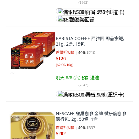
(
1862
)
满 $1,500 再省 $75 (王道卡)
$5 酷澎幣回饋
BARISTA COFFEE 西雅圖 即品拿鐵,
21g, 2盒, 15包
首購折扣價
40
%
$210
$126
(
$2.00/10g
)
明天 8/8 (六)
預計送達
(
2642
)
满 $1,500 再省 $75 (王道卡)
NESCAFE 雀巢咖啡 金牌 微研磨咖啡
隨行包, 2g, 50條, 1盒
首購折扣價
40
%
$337
$202