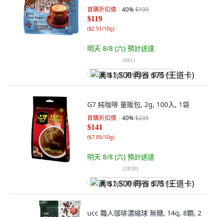
首購折扣價
40
%
$199
$119
(
$2.51/10g
)
明天 8/8 (六)
預計送達
(
661
)
满 $1,500 再省 $75 (王道卡)
G7 純咖啡 量販包, 2g, 100入, 1袋
首購折扣價
40
%
$235
$141
(
$7.05/10g
)
明天 8/8 (六)
預計送達
(
2838
)
满 $1,500 再省 $75 (王道卡)
ucc 職人珈琲濃縮球 無糖, 14g, 8顆, 2