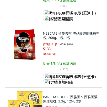
(
765
)
满 $1,500 再省 $75 (王道卡)
$6 酷澎幣回饋
NESCAFE 雀巢咖啡 醇品經典風味補充
包, 200g, 1包, 1包
首購折扣價
40
%
$223
$133
(
$6.65/10g
)
明天 8/8 (六)
預計送達
(
1128
)
满 $1,500 再省 $75 (王道卡)
$7 酷澎幣回饋
BARISTA COFFEE 西雅圖 S.西雅圖濃
黑冰咖啡, 3.3g, 12包, 2盒