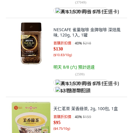
(
37049
)
满 $1,500 再省 $75 (王道卡)
NESCAFE 雀巢咖啡 金牌咖啡 深焙風
味, 120g, 1入, 1罐
首購折扣價
40
%
$218
$130
(
$10.83/10g
)
明天 8/8 (六)
預計送達
(
2599
)
满 $1,500 再省 $75 (王道卡)
$3 酷澎幣回饋
天仁茗茶 茉香綠茶, 2g, 100包, 1盒
首購折扣價
40
%
$159
$95
(
$4.75/10g
)