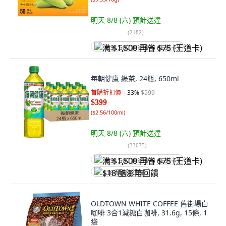
明天 8/8 (六)
預計送達
(
2182
)
满 $1,500 再省 $75 (王道卡)
每朝健康 綠茶, 24瓶, 650ml
首購折扣價
33
%
$599
$399
(
$2.56/100ml
)
明天 8/8 (六)
預計送達
(
33075
)
满 $1,500 再省 $75 (王道卡)
$18 酷澎幣回饋
OLDTOWN WHITE COFFEE 舊街場白
咖啡 3合1減糖白咖啡, 31.6g, 15條, 1
袋