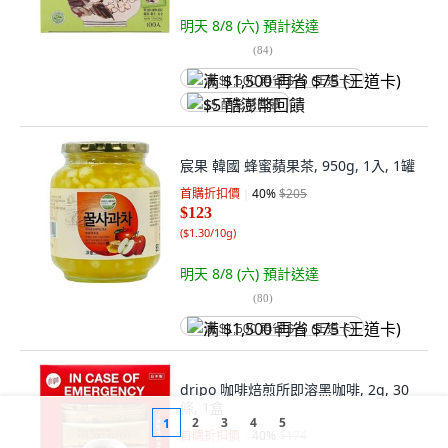
明天 8/8 (六)
預計送達
(
84
)
满 $1,500 再省 $75 (王道卡)
$5 酷澎幣回饋
宸果 韓國 蜂蜜蘋果茶, 950g, 1入, 1罐
首購折扣價
40
%
$205
$123
(
$1.30/10g
)
明天 8/8 (六)
預計送達
(
80
)
满 $1,500 再省 $75 (王道卡)
dripo 咖啡焙煎所即溶黑咖啡, 2g, 30
條, 1盒
2
3
4
5
1
首購折扣價
40
%
$174