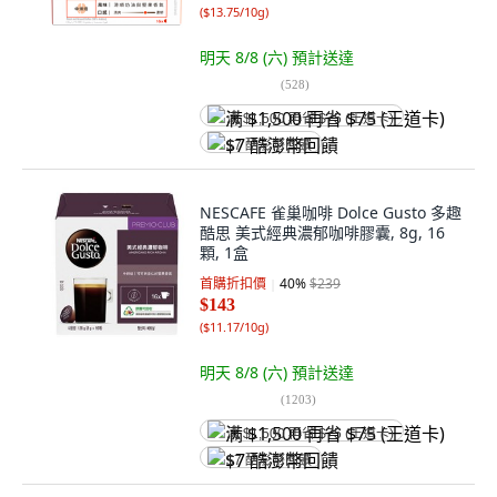
(
$13.75/10g
)
明天 8/8 (六)
預計送達
(
528
)
满 $1,500 再省 $75 (王道卡)
$7 酷澎幣回饋
NESCAFE 雀巢咖啡 Dolce Gusto 多趣
酷思 美式經典濃郁咖啡膠囊, 8g, 16
顆, 1盒
首購折扣價
40
%
$239
$143
(
$11.17/10g
)
明天 8/8 (六)
預計送達
(
1203
)
满 $1,500 再省 $75 (王道卡)
$7 酷澎幣回饋