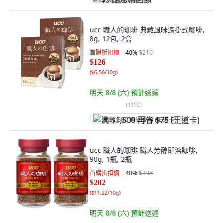
ucc 職人的珈琲 典藏風味濾掛式咖啡,
8g, 12包, 2盒
首購折扣價
40
%
$210
$126
(
$6.56/10g
)
明天 8/8 (六)
預計送達
(
1192
)
满 $1,500 再省 $75 (王道卡)
ucc 職人的珈琲 職人芳醇即溶咖啡,
90g, 1瓶, 2瓶
首購折扣價
40
%
$338
$202
(
$11.22/10g
)
明天 8/8 (六)
預計送達