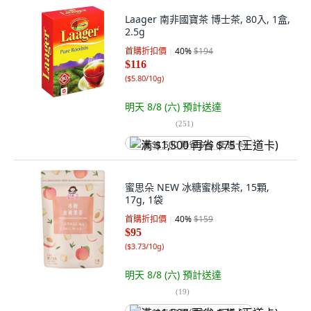
Laager 南非國寶茶 博士茶, 80入, 1盒,
2.5g
首購折扣價
40
%
$194
$116
(
$5.80/10g
)
明天 8/8 (六)
預計送達
(
251
)
满 $1,500 再省 $75 (王道卡)
蜜思朵 NEW 冰糖蜜桃果茶, 15顆,
17g, 1袋
首購折扣價
40
%
$159
$95
(
$3.73/10g
)
明天 8/8 (六)
預計送達
(
19
)