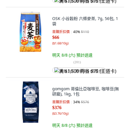
满 $1,500 再省 $75 (王道卡)
OSK 小谷穀粉 六條麥茶, 7g, 56包, 1
袋
首購折扣價
40
%
$110
$66
(
$1.68/10g
)
明天 8/8 (六)
預計送達
(
201
)
满 $1,500 再省 $75 (王道卡)
gomgom 哥倫比亞咖啡豆, 咖啡豆(無
研磨), 1kg, 1包
首購折扣價
34
%
$576
$376
(
$3.76/10g
)
明天 8/8 (六)
預計送達