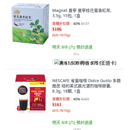
Magnet 曼寧 曼寧桂花蜜香紅茶,
3.5g, 15包, 1盒
首購折扣價
40
%
$177
$106
(
$20.19/10g
)
明天 8/8 (六)
預計送達
(
85
)
满 $1,500 再省 $75 (王道卡)
NESCAFE 雀巢咖啡 Dolce Gusto 多趣
酷思 紐約美式晨光濃烈咖啡膠囊,
8.3g, 18顆, 1盒
首購折扣價
40
%
$269
$161
(
$10.78/10g
)
明天 8/8 (六)
預計送達
(
436
)