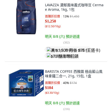
LAVAZZA 濃郁風味義式咖啡豆 Cerma
e Aroma, 1kg, 1包
首購折扣價
13
%
$1,450
$1,250
(
$12.50/10g
)
明天 8/8 (六)
預計送達
(
302
)
满 $1,500 再省 $75 (王道卡)
$73 酷澎幣回饋
BARISTA COFFEE 西雅圖 極品藍山風
味拿鐵二合一, 21g, 15包, 1盒
首購折扣價
40
%
$174
$104
(
$3.30/10g
)
明天 8/8 (六)
預計送達
(
216
)