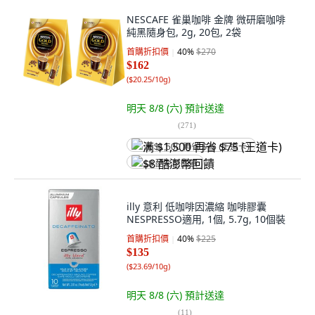
NESCAFE 雀巢咖啡 金牌 微研磨咖啡
純黑隨身包, 2g, 20包, 2袋
首購折扣價
40
%
$270
$162
(
$20.25/10g
)
明天 8/8 (六)
預計送達
(
271
)
满 $1,500 再省 $75 (王道卡)
$8 酷澎幣回饋
illy 意利 低咖啡因濃縮 咖啡膠囊
NESPRESSO適用, 1個, 5.7g, 10個裝
首購折扣價
40
%
$225
$135
(
$23.69/10g
)
明天 8/8 (六)
預計送達
(
11
)