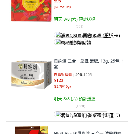
$95
(
$4.75/10g
)
明天 8/8 (六)
預計送達
(
351
)
满 $1,500 再省 $75 (王道卡)
$5 酷澎幣回饋
貝納頌 二合一拿鐵 無糖, 13g, 25包, 1
盒
首購折扣價
40
%
$205
$123
(
$3.79/10g
)
明天 8/8 (六)
預計送達
(
1550
)
满 $1,500 再省 $75 (王道卡)
NESCAFE 雀巢咖啡 三合一 濃醇原味,