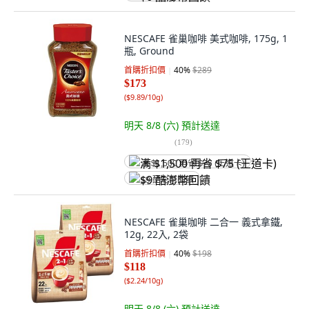
NESCAFE 雀巢咖啡 美式咖啡, 175g, 1
瓶, Ground
首購折扣價
40
%
$289
$173
(
$9.89/10g
)
明天 8/8 (六)
預計送達
(
179
)
满 $1,500 再省 $75 (王道卡)
$9 酷澎幣回饋
NESCAFE 雀巢咖啡 二合一 義式拿鐵,
12g, 22入, 2袋
首購折扣價
40
%
$198
$118
(
$2.24/10g
)
明天 8/8 (六)
預計送達