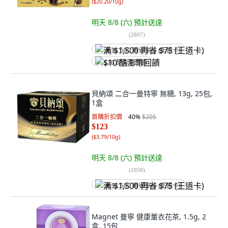
(
$20.20/10g
)
明天 8/8 (六)
預計送達
(
2807
)
满 $1,500 再省 $75 (王道卡)
$10 酷澎幣回饋
貝納頌 二合一曼特寧 無糖, 13g, 25包,
1盒
首購折扣價
40
%
$205
$123
(
$3.79/10g
)
明天 8/8 (六)
預計送達
(
1950
)
满 $1,500 再省 $75 (王道卡)
Magnet 曼寧 健康薰衣花茶, 1.5g, 2
盒, 15包