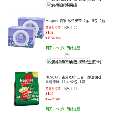
$6 酷澎幣回饋
Magnet 曼寧 藍莓果茶, 2g, 15包, 2盒
首購折扣價
40
%
$170
$102
(
$17.00/10g
)
明天 8/8 (六)
預計送達
(
187
)
满 $1,500 再省 $75 (王道卡)
NESCAFE 雀巢咖啡 二合一即溶咖啡
香滑原味, 11g, 42包, 1袋
首購折扣價
40
%
$175
$105
(
$2.27/10g
)
明天 8/8 (六)
預計送達