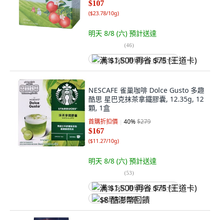
$107
(
$23.78/10g
)
明天 8/8 (六)
預計送達
(
46
)
满 $1,500 再省 $75 (王道卡)
NESCAFE 雀巢咖啡 Dolce Gusto 多趣
酷思 星巴克抹茶拿鐵膠囊, 12.35g, 12
顆, 1盒
首購折扣價
40
%
$279
$167
(
$11.27/10g
)
明天 8/8 (六)
預計送達
(
53
)
满 $1,500 再省 $75 (王道卡)
$8 酷澎幣回饋