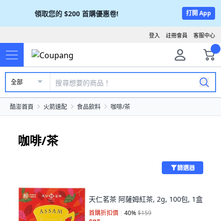
領取您的
$200
首購優惠卷!
打開 App
登入
註冊會員
客服中心
全部
酷澎首頁
火箭速配
食品飲料
咖啡/茶
咖啡/茶
篩選器
天仁茗茶 阿薩姆紅茶, 2g, 100包, 1盒
首購折扣價
40
%
$159