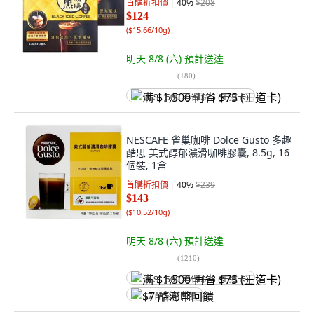
首購折扣價
40
%
$208
$124
(
$15.66/10g
)
明天 8/8 (六)
預計送達
(
180
)
满 $1,500 再省 $75 (王道卡)
NESCAFE 雀巢咖啡 Dolce Gusto 多趣
酷思 美式醇郁濃滑咖啡膠囊, 8.5g, 16
個裝, 1盒
首購折扣價
40
%
$239
$143
(
$10.52/10g
)
明天 8/8 (六)
預計送達
(
1210
)
满 $1,500 再省 $75 (王道卡)
$7 酷澎幣回饋