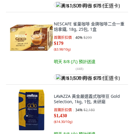
满 $1,500 再省 $75 (王道卡)
NESCAFE 雀巢咖啡 金牌咖啡二合一重
焙拿鐵, 18g, 25包, 1盒
首購折扣價
40
%
$299
$179
(
$3.98/10g
)
明天 8/8 (六)
預計送達
(
448
)
满 $1,500 再省 $75 (王道卡)
LAVAZZA 黃金嚴選義式咖啡豆 Gold
Selection, 1kg, 1包, 未研磨
首購折扣價
34
%
$2,180
$1,430
(
$14.30/10g
)
明天 8/8 (六)
預計送達