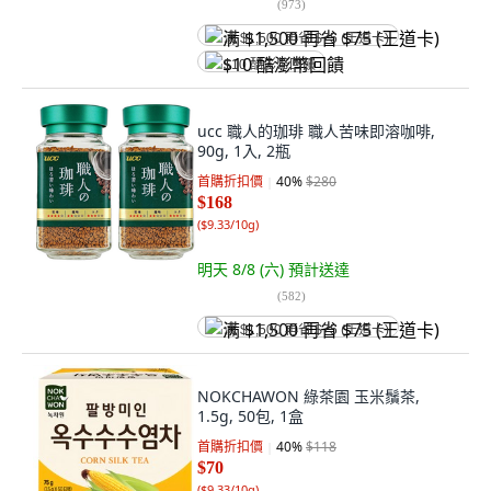
(
973
)
满 $1,500 再省 $75 (王道卡)
$10 酷澎幣回饋
ucc 職人的珈琲 職人苦味即溶咖啡,
90g, 1入, 2瓶
首購折扣價
40
%
$280
$168
(
$9.33/10g
)
明天 8/8 (六)
預計送達
(
582
)
满 $1,500 再省 $75 (王道卡)
NOKCHAWON 綠茶園 玉米鬚茶,
1.5g, 50包, 1盒
首購折扣價
40
%
$118
$70
(
$9.33/10g
)