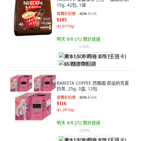
15g, 42包, 1袋
首購折扣價
40
%
$175
$105
(
$1.67/10g
)
明天 8/8 (六)
預計送達
(
1551
)
满 $1,500 再省 $75 (王道卡)
$5 酷澎幣回饋
BARISTA COFFEE 西雅圖 即品約克夏
奶茶, 25g, 3盒, 12包
首購折扣價
40
%
$194
$116
(
$1.29/10g
)
明天 8/8 (六)
預計送達
(
1374
)
满 $1,500 再省 $75 (王道卡)