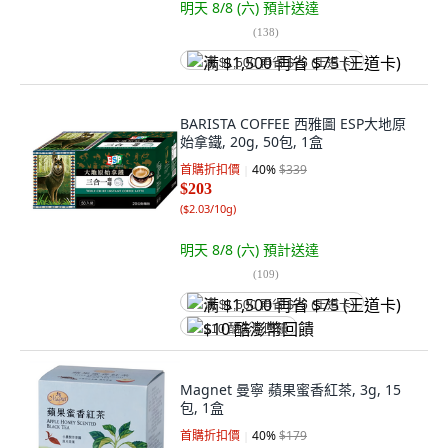
明天 8/8 (六)
預計送達
(
138
)
满 $1,500 再省 $75 (王道卡)
BARISTA COFFEE 西雅圖 ESP大地原
始拿鐵, 20g, 50包, 1盒
首購折扣價
40
%
$339
$203
(
$2.03/10g
)
明天 8/8 (六)
預計送達
(
109
)
满 $1,500 再省 $75 (王道卡)
$10 酷澎幣回饋
Magnet 曼寧 蘋果蜜香紅茶, 3g, 15
包, 1盒
首購折扣價
40
%
$179