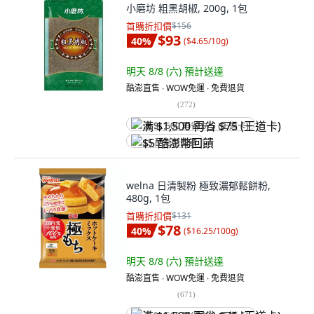
小磨坊 粗黑胡椒, 200g, 1包
首購折扣價
$156
$93
40
%
(
$4.65/10g
)
明天 8/8 (六)
預計送達
酷澎直售 ∙ WOW免運 ∙ 免費退貨
(
272
)
满 $1,500 再省 $75 (王道卡)
$5 酷澎幣回饋
welna 日清製粉 極致濃郁鬆餅粉,
480g, 1包
首購折扣價
$131
$78
40
%
(
$16.25/100g
)
明天 8/8 (六)
預計送達
酷澎直售 ∙ WOW免運 ∙ 免費退貨
(
671
)