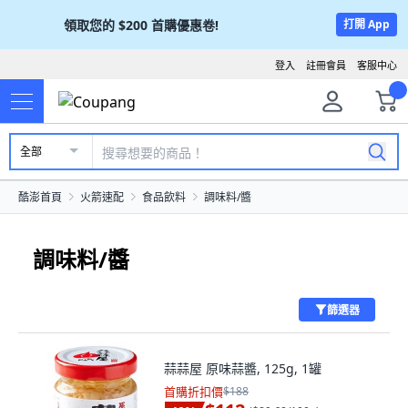
領取您的
$200
首購優惠卷!
打開 App
登入
註冊會員
客服中心
全部
酷澎首頁
火箭速配
食品飲料
調味料/醬
調味料/醬
篩選器
蒜蒜屋 原味蒜醬, 125g, 1罐
首購折扣價
$188