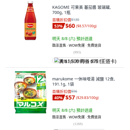
KAGOME 可果美 蕃茄醬 玻璃罐,
700g, 1瓶
首購折扣價
$130
$60
53
%
(
$8.57/100g
)
明天 8/8 (六)
預計送達
酷澎直售 ∙ WOW免運 ∙ 免費退貨
(
993
)
满 $1,500 再省 $75 (王道卡)
marukome 一休味噌湯 減鹽 12食,
191.1g, 1袋
首購折扣價
$96
$57
40
%
(
$29.83/100g
)
明天 8/8 (六)
預計送達
酷澎直售 ∙ WOW免運 ∙ 免費退貨
(
1269
)