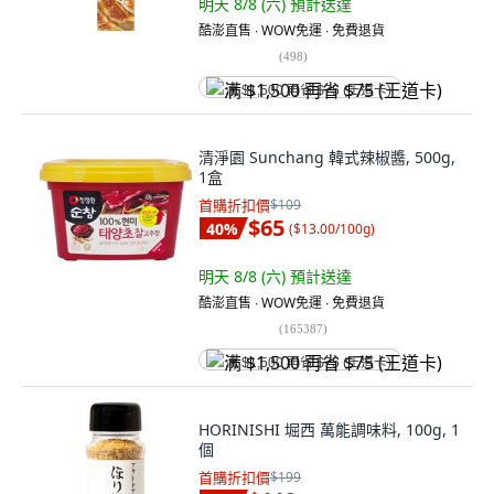
明天 8/8 (六)
預計送達
酷澎直售 ∙ WOW免運 ∙ 免費退貨
(
498
)
满 $1,500 再省 $75 (王道卡)
清淨園 Sunchang 韓式辣椒醬, 500g,
1盒
首購折扣價
$109
$65
40
%
(
$13.00/100g
)
明天 8/8 (六)
預計送達
酷澎直售 ∙ WOW免運 ∙ 免費退貨
(
165387
)
满 $1,500 再省 $75 (王道卡)
HORINISHI 堀西 萬能調味料, 100g, 1
個
首購折扣價
$199