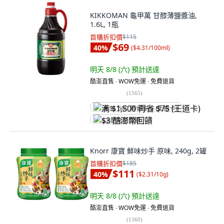
KIKKOMAN 龜甲萬 甘醇薄鹽醬油,
1.6L, 1瓶
首購折扣價
$115
$69
40
%
(
$4.31/100ml
)
明天 8/8 (六)
預計送達
酷澎直售 ∙ WOW免運 ∙ 免費退貨
(
1565
)
满 $1,500 再省 $75 (王道卡)
$3 酷澎幣回饋
Knorr 康寶 鮮味炒手 原味, 240g, 2罐
首購折扣價
$185
$111
40
%
(
$2.31/10g
)
明天 8/8 (六)
預計送達
酷澎直售 ∙ WOW免運 ∙ 免費退貨
(
1360
)