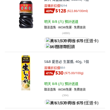
首購折扣價
$214
$128
40
%
(
$22.86/100ml
)
明天 8/8 (六)
預計送達
酷澎直售 ∙ WOW免運 ∙ 免費退貨
(
4880
)
满 $1,500 再省 $75 (王道卡)
$6 酷澎幣回饋
S&B 愛思必 生薑醬, 40g, 1個
首購折扣價
$51
$30
41
%
(
$75.00/100g
)
明天 8/8 (六)
預計送達
酷澎直售 ∙ WOW免運 ∙ 免費退貨
(
304
)
满 $1,500 再省 $75 (王道卡)