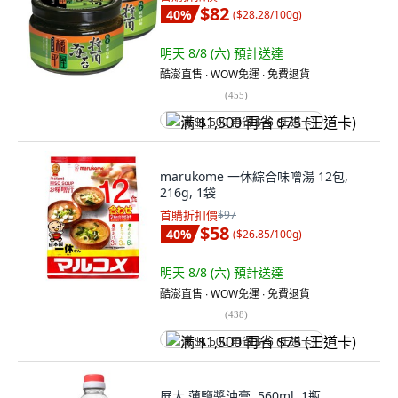
$82
40
%
(
$28.28/100g
)
明天 8/8 (六)
預計送達
酷澎直售 ∙ WOW免運 ∙ 免費退貨
(
455
)
满 $1,500 再省 $75 (王道卡)
marukome 一休綜合味噌湯 12包,
216g, 1袋
首購折扣價
$97
$58
40
%
(
$26.85/100g
)
明天 8/8 (六)
預計送達
酷澎直售 ∙ WOW免運 ∙ 免費退貨
(
438
)
满 $1,500 再省 $75 (王道卡)
屏大 薄鹽醬油膏, 560ml, 1瓶