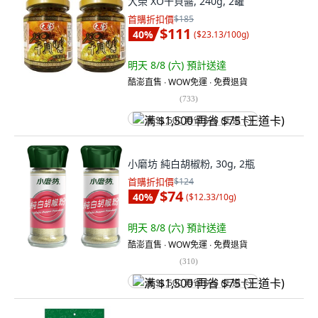
大榮 XO干貝醬, 240g, 2罐
首購折扣價
$185
$111
40
%
(
$23.13/100g
)
明天 8/8 (六)
預計送達
酷澎直售 ∙ WOW免運 ∙ 免費退貨
(
733
)
满 $1,500 再省 $75 (王道卡)
小磨坊 純白胡椒粉, 30g, 2瓶
首購折扣價
$124
$74
40
%
(
$12.33/10g
)
明天 8/8 (六)
預計送達
酷澎直售 ∙ WOW免運 ∙ 免費退貨
(
310
)
满 $1,500 再省 $75 (王道卡)