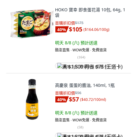
HOKO 寶幸 即食蛋花湯 10包, 64g, 1
袋
首購折扣價
$175
$105
40
%
(
$164.06/100g
)
明天 8/8 (六)
預計送達
酷澎直售 ∙ WOW免運 ∙ 免費退貨
(
164
)
满 $1,500 再省 $75 (王道卡)
高慶泉 蛋蛋的醬油, 140ml, 1瓶
首購折扣價
$96
$57
40
%
(
$40.72/100ml
)
明天 8/8 (六)
預計送達
酷澎直售 ∙ WOW免運 ∙ 免費退貨
(
58
)
满 $1,500 再省 $75 (王道卡)