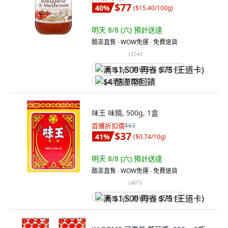
$77
40
%
(
$15.40/100g
)
明天 8/8 (六)
預計送達
酷澎直售 ∙ WOW免運 ∙ 免費退貨
(
154
)
满 $1,500 再省 $75 (王道卡)
$4 酷澎幣回饋
味王 味精, 500g, 1盒
首購折扣價
$63
$37
41
%
(
$0.74/10g
)
明天 8/8 (六)
預計送達
酷澎直售 ∙ WOW免運 ∙ 免費退貨
(
407
)
满 $1,500 再省 $75 (王道卡)