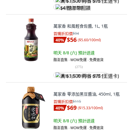
满 $1,500 再省 $75 (王道卡)
$4 酷澎幣回饋
萬家香 和風輕食佐醬, 1L, 1瓶
首購折扣價
$94
$56
40
%
(
$5.60/100ml
)
明天 8/8 (六)
預計送達
酷澎直售 ∙ WOW免運 ∙ 免費退貨
(
275
)
满 $1,500 再省 $75 (王道卡)
萬家香 零添加黑豆醬油, 450ml, 1瓶
首購折扣價
$115
$69
40
%
(
$15.33/100ml
)
明天 8/8 (六)
預計送達
酷澎直售 ∙ WOW免運 ∙ 免費退貨