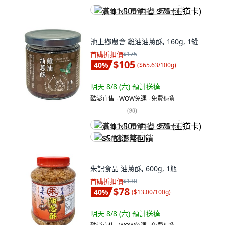
满 $1,500 再省 $75 (王道卡)
池上鄉農會 雞油油蔥酥, 160g, 1罐
首購折扣價
$175
$105
40
%
(
$65.63/100g
)
明天 8/8 (六)
預計送達
酷澎直售 ∙ WOW免運 ∙ 免費退貨
(
98
)
满 $1,500 再省 $75 (王道卡)
$5 酷澎幣回饋
朱記食品 油蔥酥, 600g, 1瓶
首購折扣價
$130
$78
40
%
(
$13.00/100g
)
明天 8/8 (六)
預計送達