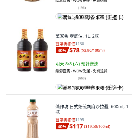
酷澎直售 ∙ WOW免運 ∙ 免費退貨
(
196
)
满 $1,500 再省 $75 (王道卡)
萬家香 壺底油, 1L, 2瓶
首購折扣價
$130
$78
40
%
(
$3.90/100ml
)
明天 8/8 (六)
預計送達
酷澎直售 ∙ WOW免運 ∙ 免費退貨
(
668
)
满 $1,500 再省 $75 (王道卡)
藻作坊 日式焙煎胡麻沙拉醬, 600ml, 1
瓶
首購折扣價
$195
$117
40
%
(
$19.50/100ml
)