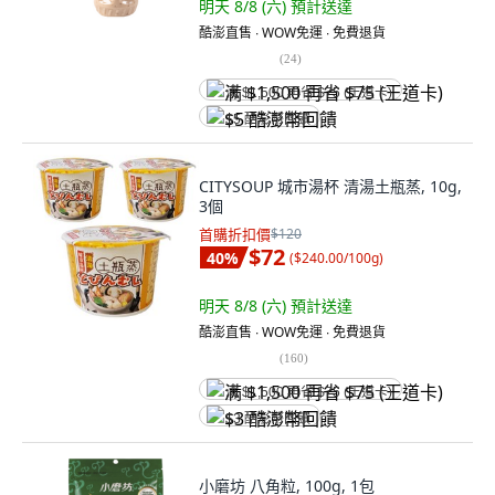
明天 8/8 (六)
預計送達
酷澎直售 ∙ WOW免運 ∙ 免費退貨
(
24
)
满 $1,500 再省 $75 (王道卡)
$5 酷澎幣回饋
CITYSOUP 城市湯杯 清湯土瓶蒸, 10g,
3個
首購折扣價
$120
$72
40
%
(
$240.00/100g
)
明天 8/8 (六)
預計送達
酷澎直售 ∙ WOW免運 ∙ 免費退貨
(
160
)
满 $1,500 再省 $75 (王道卡)
$3 酷澎幣回饋
小磨坊 八角粒, 100g, 1包