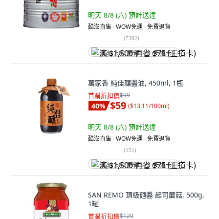
明天 8/8 (六)
預計送達
酷澎直售 ∙ WOW免運 ∙ 免費退貨
(
7302
)
满 $1,500 再省 $75 (王道卡)
萬家香 純佳釀醬油, 450ml, 1瓶
首購折扣價
$99
$59
40
%
(
$13.11/100ml
)
明天 8/8 (六)
預計送達
酷澎直售 ∙ WOW免運 ∙ 免費退貨
(
151
)
满 $1,500 再省 $75 (王道卡)
SAN REMO 頂級麵醬 起司蘑菇, 500g,
1罐
首購折扣價
$129