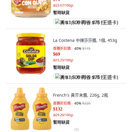
(
$23.67/100g
)
暫時缺貨
满 $1,500 再省 $75 (王道卡)
La Costena 中辣莎莎醬, 1個, 453g
首購折扣價
40
%
$115
$69
(
$15.23/100g
)
暫時缺貨
满 $1,500 再省 $75 (王道卡)
French's 黃芥末醬, 226g, 2瓶
首購折扣價
40
%
$220
$132
(
$29.20/100g
)
暫時缺貨
(
5
)