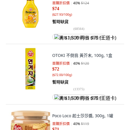
首購折扣價
40
%
$124
$74
(
$27.93/100g
)
暫時缺貨
(
68564
)
满 $1,500 再省 $75 (王道卡)
OTOKI 不倒翁 黃芥末, 100g, 1盒
首購折扣價
40
%
$120
$72
(
$72.00/100g
)
暫時缺貨
(
13375
)
满 $1,500 再省 $75 (王道卡)
Poco Loco 起士莎莎醬, 300g, 1罐
首購折扣價
40
%
$119
$71