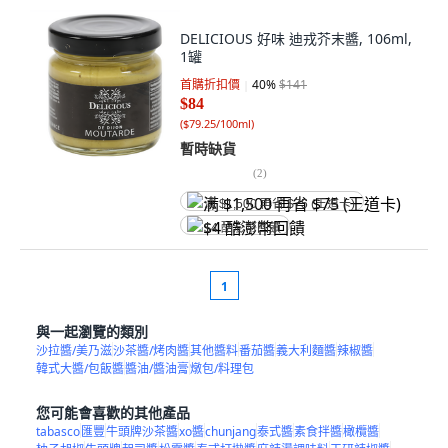
DELICIOUS 好味 迪戎芥末醬, 106ml,
1罐
首購折扣價
40
%
$141
$84
(
$79.25/100ml
)
暫時缺貨
(
2
)
满 $1,500 再省 $75 (王道卡)
$4 酷澎幣回饋
1
與一起瀏覽的類別
沙拉醬/美乃滋
沙茶醬/烤肉醬
其他醬料
番茄醬
義大利麵醬
辣椒醬
韓式大醬/包飯醬
醬油/醬油膏
燉包/料理包
您可能會喜歡的其他產品
tabasco
匯豐
牛頭牌沙茶醬
xo醬
chunjang
泰式醬
素食拌醬
橄欖醬