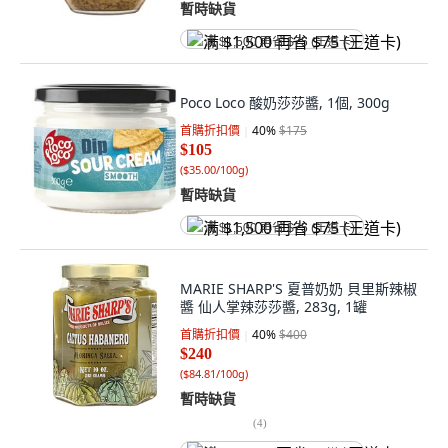
暫時缺貨
满 $1,500 再省 $75 (王道卡)
Poco Loco 酸奶莎莎醬, 1個, 300g
首購折扣價
40
%
$175
$105
(
$35.00/100g
)
暫時缺貨
满 $1,500 再省 $75 (王道卡)
MARIE SHARP'S 夏普奶奶 貝里斯辣椒
醬 仙人掌辣莎莎醬, 283g, 1罐
首購折扣價
40
%
$400
$240
(
$84.81/100g
)
暫時缺貨
(
4
)