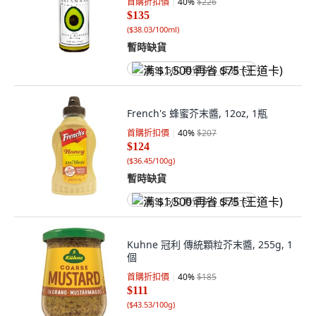
首購折扣價
40
%
$226
$135
(
$38.03/100ml
)
暫時缺貨
满 $1,500 再省 $75 (王道卡)
French's 蜂蜜芥末醬, 12oz, 1瓶
首購折扣價
40
%
$207
$124
(
$36.45/100g
)
暫時缺貨
满 $1,500 再省 $75 (王道卡)
Kuhne 冠利 傳統顆粒芥末醬, 255g, 1
個
首購折扣價
40
%
$185
$111
(
$43.53/100g
)