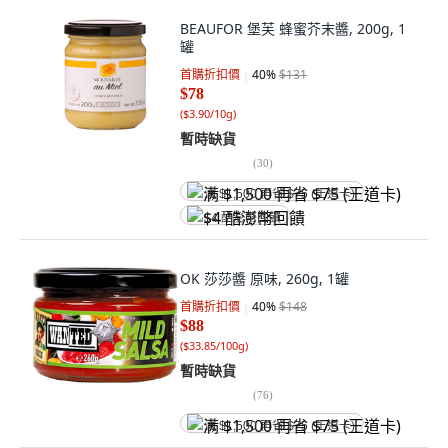
BEAUFOR 堡芙 蜂蜜芥末醬, 200g, 1
罐
首購折扣價
40
%
$131
$78
(
$3.90/10g
)
暫時缺貨
(
30
)
满 $1,500 再省 $75 (王道卡)
$4 酷澎幣回饋
OK 莎莎醬 原味, 260g, 1罐
首購折扣價
40
%
$148
$88
(
$33.85/100g
)
暫時缺貨
(
76
)
满 $1,500 再省 $75 (王道卡)