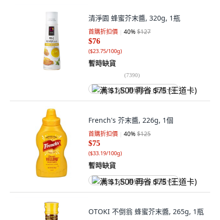
清淨園 蜂蜜芥末醬, 320g, 1瓶
首購折扣價
40
%
$127
$76
(
$23.75/100g
)
暫時缺貨
(
7390
)
满 $1,500 再省 $75 (王道卡)
French's 芥末醬, 226g, 1個
首購折扣價
40
%
$125
$75
(
$33.19/100g
)
暫時缺貨
满 $1,500 再省 $75 (王道卡)
OTOKI 不倒翁 蜂蜜芥末醬, 265g, 1瓶