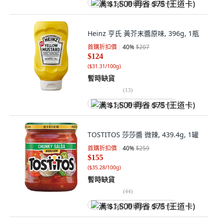
满 $1,500 再省 $75 (王道卡)
Heinz 亨氏 黃芥末醬原味, 396g, 1瓶
首購折扣價
40
%
$207
$124
(
$31.31/100g
)
暫時缺貨
(
13
)
满 $1,500 再省 $75 (王道卡)
TOSTITOS 莎莎醬 微辣, 439.4g, 1罐
首購折扣價
40
%
$259
$155
(
$35.28/100g
)
暫時缺貨
(
44
)
满 $1,500 再省 $75 (王道卡)