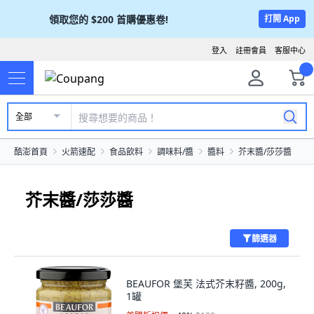
領取您的
$200
首購優惠卷!
打開 App
登入
註冊會員
客服中心
全部
酷澎首頁
火箭速配
食品飲料
調味料/醬
醬料
芥末醬/莎莎醬
芥末醬/莎莎醬
篩選器
BEAUFOR 堡芙 法式芥末籽醬, 200g,
1罐