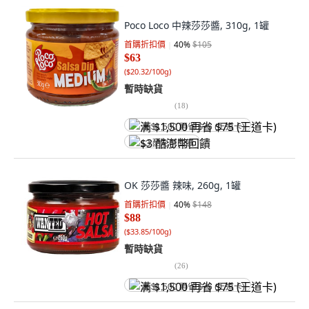
Poco Loco 中辣莎莎醬, 310g, 1罐
首購折扣價
40
%
$105
$63
(
$20.32/100g
)
暫時缺貨
(
18
)
满 $1,500 再省 $75 (王道卡)
$3 酷澎幣回饋
OK 莎莎醬 辣味, 260g, 1罐
首購折扣價
40
%
$148
$88
(
$33.85/100g
)
暫時缺貨
(
26
)
满 $1,500 再省 $75 (王道卡)