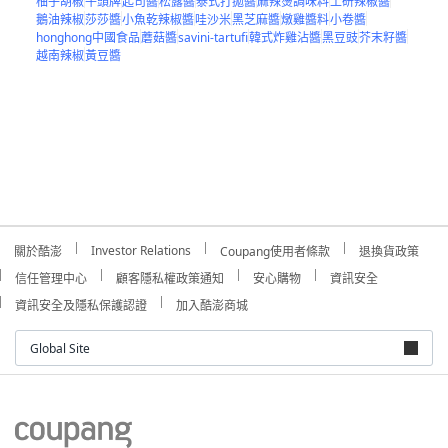
柚子胡椒
牛頭牌
起司醬
松露醬
泰式打拋醬
麻辣燙調味料
工研辣椒醬
鵝油辣椒
莎莎醬
小魚乾辣椒醬
哇沙米
黑芝麻醬
燉雞醬料
小卷醬
honghong中國食品
蘑菇醬
savini-tartufi
韓式炸雞沾醬
黑豆豉
芥末籽醬
越南辣椒
黃豆醬
Investor Relations
關於酷澎
Coupang使用者條款
退換貨政策
信任管理中心
顧客隱私權政策通知
安心購物
資訊安全
資訊安全及隱私保護認證
加入酷澎商城
Global Site