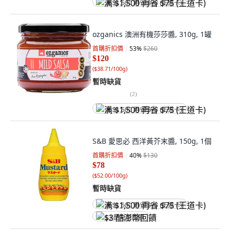
满 $1,500 再省 $75 (王道卡)
ozganics 澳洲有機莎莎醬, 310g, 1罐
首購折扣價
53
%
$260
$120
(
$38.71/100g
)
暫時缺貨
(
2
)
满 $1,500 再省 $75 (王道卡)
S&B 愛思必 西洋黃芥末醬, 150g, 1個
首購折扣價
40
%
$130
$78
(
$52.00/100g
)
暫時缺貨
满 $1,500 再省 $75 (王道卡)
$3 酷澎幣回饋