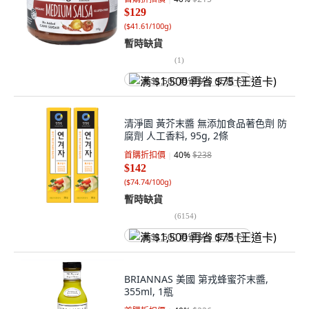
$129
(
$41.61/100g
)
暫時缺貨
(
1
)
满 $1,500 再省 $75 (王道卡)
清淨園 黃芥末醬 無添加食品著色劑 防
腐劑 人工香料, 95g, 2條
首購折扣價
40
%
$238
$142
(
$74.74/100g
)
暫時缺貨
(
6154
)
满 $1,500 再省 $75 (王道卡)
BRIANNAS 美國 第戎蜂蜜芥末醬,
355ml, 1瓶