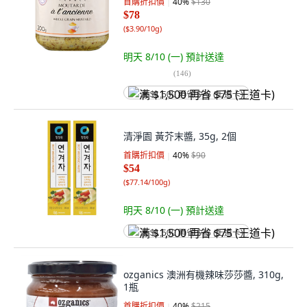
首購折扣價
40
%
$130
$78
(
$3.90/10g
)
明天 8/10 (一)
預計送達
(
146
)
满 $1,500 再省 $75 (王道卡)
清淨園 黃芥末醬, 35g, 2個
首購折扣價
40
%
$90
$54
(
$77.14/100g
)
明天 8/10 (一)
預計送達
满 $1,500 再省 $75 (王道卡)
ozganics 澳洲有機辣味莎莎醬, 310g,
1瓶
首購折扣價
40
%
$215