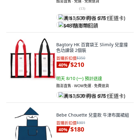
酷澎直售 ∙ 免運 ∙ 免費退貨
(
13
)
满 $1,500 再省 $75 (王道卡)
$48 酷澎幣回饋
Bagtory HK 百寶袋王 Slimily 兒童撞
色功課袋 2個裝
首購折扣價
$350
$210
40
%
明天 8/10 (一)
預計送達
酷澎直售 ∙ WOW免運 ∙ 免費退貨
满 $1,500 再省 $75 (王道卡)
Bebe Chouette 兒童款 牛津布圍裙組
首購折扣價
$301
$180
40
%