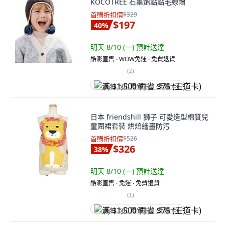
KOCOTREE 石墨烯點點毛線帽
首購折扣價
$329
$197
40
%
明天 8/10 (一)
預計送達
酷澎直售 ∙ WOW免運 ∙ 免費退貨
(
2
)
满 $1,500 再省 $75 (王道卡)
日本 friendshill 獅子 可愛造型棉質兒
童圍裙套裝 烘焙繪畫防污
首購折扣價
$526
$326
38
%
明天 8/10 (一)
預計送達
酷澎直售 ∙ 免運 ∙ 免費退貨
(
1
)
满 $1,500 再省 $75 (王道卡)