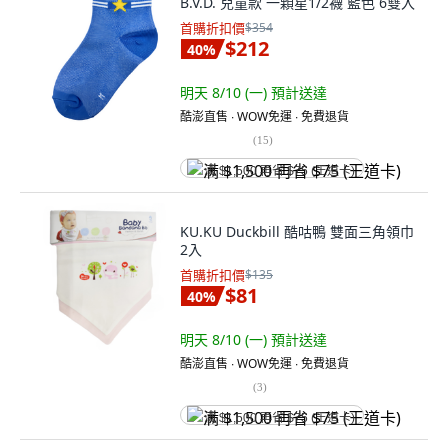
B.V.D. 兒童款 一顆星1/2襪 藍色 6雙入
首購折扣價
$354
$212
40
%
明天 8/10 (一)
預計送達
酷澎直售 ∙ WOW免運 ∙ 免費退貨
(
15
)
满 $1,500 再省 $75 (王道卡)
KU.KU Duckbill 酷咕鴨 雙面三角領巾
2入
首購折扣價
$135
$81
40
%
明天 8/10 (一)
預計送達
酷澎直售 ∙ WOW免運 ∙ 免費退貨
(
3
)
满 $1,500 再省 $75 (王道卡)