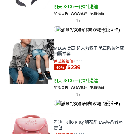
明天 8/10 (一)
預計送達
酷澎直售 ∙ WOW免運 ∙ 免費退貨
(
1
)
满 $1,500 再省 $75 (王道卡)
MEGA 美高 超人力霸王 兒童防曬涼感
圖騰袖套
首購折扣價
$399
$239
40
%
明天 8/10 (一)
預計送達
酷澎直售 ∙ WOW免運 ∙ 免費退貨
(
1
)
满 $1,500 再省 $75 (王道卡)
雅迪 Hello Kitty 凱蒂貓 EVA壓凸減壓
書包