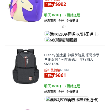
$992
16
%
明天 8/10 (一)
預計送達
酷澎直售 ∙ 免運 ∙ 免費退貨
(
3
)
满 $1,500 再省 $75 (王道卡)
$60 酷澎幣回饋
Disney 迪士尼 帥氣學院風 米奇小學
生後背包 1~4年級適用 平行輸入
SM81230
折扣後價格
$1,061
$861
18
%
明天 8/10 (一)
預計送達
酷澎直售 ∙ 免運 ∙ 免費退貨
满 $1,500 再省 $75 (王道卡)