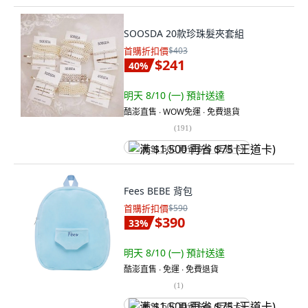
SOOSDA 20款珍珠髮夾套組
首購折扣價
$403
$241
40
%
明天 8/10 (一)
預計送達
酷澎直售 ∙ WOW免運 ∙ 免費退貨
(
191
)
满 $1,500 再省 $75 (王道卡)
Fees BEBE 背包
首購折扣價
$590
$390
33
%
明天 8/10 (一)
預計送達
酷澎直售 ∙ 免運 ∙ 免費退貨
(
1
)
满 $1,500 再省 $75 (王道卡)