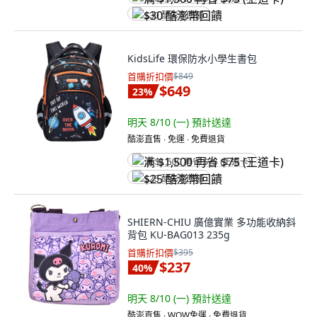
$30 酷澎幣回饋
KidsLife 環保防水小學生書包
首購折扣價
$849
$649
23
%
明天 8/10 (一)
預計送達
酷澎直售 ∙ 免運 ∙ 免費退貨
满 $1,500 再省 $75 (王道卡)
$25 酷澎幣回饋
SHIERN-CHIU 廣億實業 多功能收納斜
背包 KU-BAG013 235g
首購折扣價
$395
$237
40
%
明天 8/10 (一)
預計送達
酷澎直售 ∙ WOW免運 ∙ 免費退貨