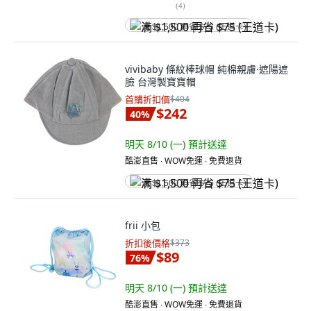
(
4
)
满 $1,500 再省 $75 (王道卡)
vivibaby 條紋棒球帽 純棉親膚·遮陽遮
臉 台灣製寶寶帽
首購折扣價
$404
$242
40
%
明天 8/10 (一)
預計送達
酷澎直售 ∙ WOW免運 ∙ 免費退貨
满 $1,500 再省 $75 (王道卡)
frii 小包
折扣後價格
$373
$89
76
%
明天 8/10 (一)
預計送達
酷澎直售 ∙ WOW免運 ∙ 免費退貨