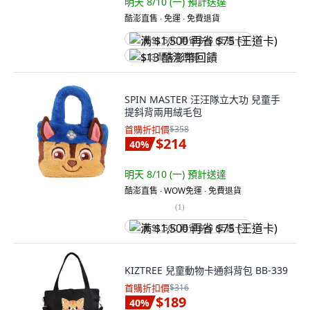
明天 8/10 (一)
預計送達
酷澎直售 ∙ 免運 ∙ 免費退貨
满 $1,500 再省 $75 (王道卡)
$13 酷澎幣回饋
SPIN MASTER 汪汪隊立大功 兒童手
提斜背兩用絨毛包
首購折扣價
$358
$214
40
%
明天 8/10 (一)
預計送達
酷澎直售 ∙ WOW免運 ∙ 免費退貨
(
1
)
满 $1,500 再省 $75 (王道卡)
KIZTREE 兒童動物卡通斜背包 BB-339
首購折扣價
$316
$189
40
%