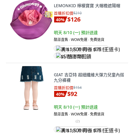
LEMONKID 檸檬寶寶 大帽檐遮陽帽
首購折扣價
$210
$126
40
%
明天 8/10 (一)
預計送達
酷澎直售 ∙ WOW免運 ∙ 免費退貨
满 $1,500 再省 $75 (王道卡)
$5 酷澎幣回饋
GIAT 吉亞特 超細纖維大彈力兒童內搭
九分褲襪
首購折扣價
$154
$92
40
%
明天 8/10 (一)
預計送達
酷澎直售 ∙ WOW免運 ∙ 免費退貨
(
2
)
满 $1,500 再省 $75 (王道卡)