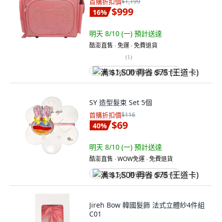
首購折扣價
$1,199
$999
16
%
明天 8/10 (一)
預計送達
酷澎直售 ∙ 免運 ∙ 免費退貨
(
1
)
满 $1,500 再省 $75 (王道卡)
SY 造型髮束 Set 5個
首購折扣價
$116
$69
40
%
明天 8/10 (一)
預計送達
酷澎直售 ∙ WOW免運 ∙ 免費退貨
满 $1,500 再省 $75 (王道卡)
Jireh Bow 韓國髮飾 法式立體紗4件組
C01