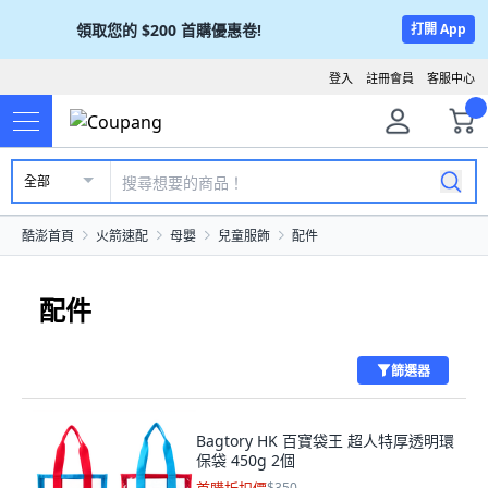
領取您的
$200
首購優惠卷!
打開 App
登入
註冊會員
客服中心
全部
酷澎首頁
火箭速配
母嬰
兒童服飾
配件
配件
篩選器
Bagtory HK 百寶袋王 超人特厚透明環
保袋 450g 2個
$350