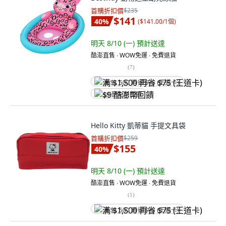
首購折扣價
$235
$141
40
%
(
$141.00/1個
)
明天 8/10 (一)
預計送達
酷澎直售 ∙ WOW免運 ∙ 免費退貨
(
7
)
满 $1,500 再省 $75 (王道卡)
$9 酷澎幣回饋
Hello Kitty 凱蒂貓 手提文具袋
首購折扣價
$259
$155
40
%
明天 8/10 (一)
預計送達
酷澎直售 ∙ WOW免運 ∙ 免費退貨
(
1
)
满 $1,500 再省 $75 (王道卡)