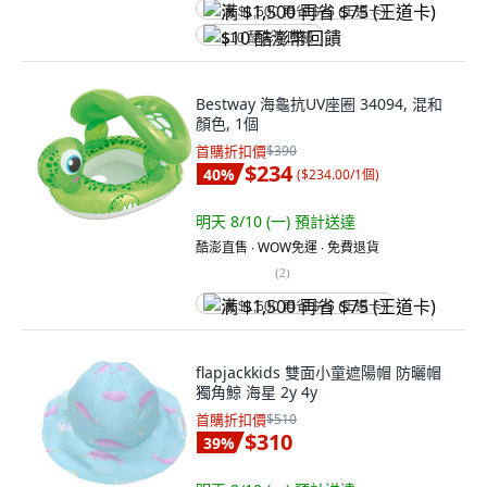
满 $1,500 再省 $75 (王道卡)
$10 酷澎幣回饋
Bestway 海龜抗UV座圈 34094, 混和
顏色, 1個
首購折扣價
$390
$234
40
%
(
$234.00/1個
)
明天 8/10 (一)
預計送達
酷澎直售 ∙ WOW免運 ∙ 免費退貨
(
2
)
满 $1,500 再省 $75 (王道卡)
flapjackkids 雙面小童遮陽帽 防曬帽
獨角鯨 海星 2y 4y
首購折扣價
$510
$310
39
%