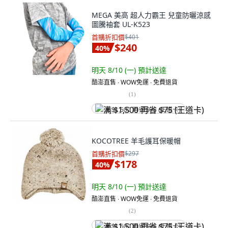
MEGA 美高 超人力霸王 兒童防曬涼感
圖騰袖套 UL-K523
首購折扣價
$401
$240
40
%
明天 8/10 (一)
預計送達
酷澎直售 ∙ WOW免運 ∙ 免費退貨
(
1
)
满 $1,500 再省 $75 (王道卡)
KOCOTREE 羊毛護耳保暖帽
首購折扣價
$297
$178
40
%
明天 8/10 (一)
預計送達
酷澎直售 ∙ WOW免運 ∙ 免費退貨
(
2
)
满 $1,500 再省 $75 (王道卡)