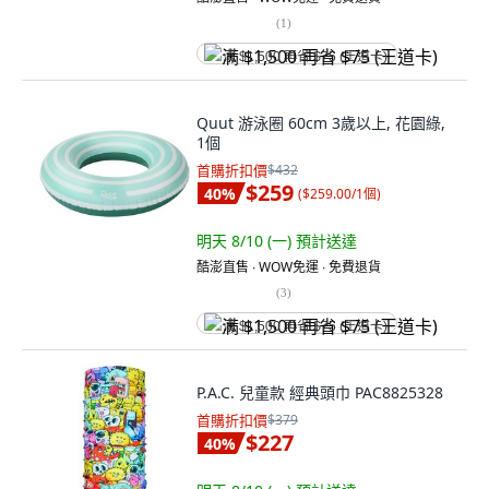
(
1
)
满 $1,500 再省 $75 (王道卡)
Quut 游泳圈 60cm 3歲以上, 花園綠,
1個
首購折扣價
$432
$259
40
%
(
$259.00/1個
)
明天 8/10 (一)
預計送達
酷澎直售 ∙ WOW免運 ∙ 免費退貨
(
3
)
满 $1,500 再省 $75 (王道卡)
P.A.C. 兒童款 經典頭巾 PAC8825328
首購折扣價
$379
$227
40
%