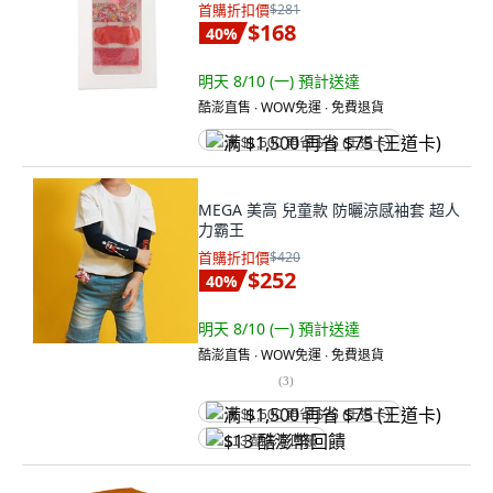
首購折扣價
$281
$168
40
%
明天 8/10 (一)
預計送達
酷澎直售 ∙ WOW免運 ∙ 免費退貨
满 $1,500 再省 $75 (王道卡)
MEGA 美高 兒童款 防曬涼感袖套 超人
力霸王
首購折扣價
$420
$252
40
%
明天 8/10 (一)
預計送達
酷澎直售 ∙ WOW免運 ∙ 免費退貨
(
3
)
满 $1,500 再省 $75 (王道卡)
$13 酷澎幣回饋