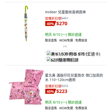
mideer 兒童藝術直柄雨傘
首購折扣價
$451
$270
40
%
明天 8/10 (一)
預計送達
酷澎直售 ∙ WOW免運 ∙ 免費退貨
(
4
)
满 $1,500 再省 $75 (王道卡)
$23 酷澎幣回饋
愛北鼻 滿版印花兒童雨衣 領口加高防
水 110~120cm適用
首購折扣價
$372
$223
40
%
明天 8/10 (一)
預計送達
酷澎直售 ∙ WOW免運 ∙ 免費退貨