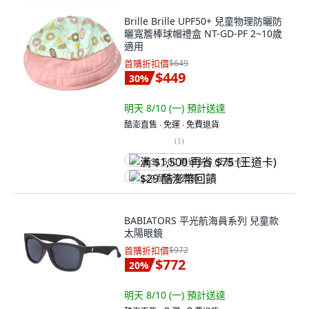
Brille Brille UPF50+ 兒童物理防曬防
曬寬簷棒球帽禮盒 NT-GD-PF 2~10歲
適用
首購折扣價
$649
$449
30
%
明天 8/10 (一)
預計送達
酷澎直售 ∙ 免運 ∙ 免費退貨
(
1
)
满 $1,500 再省 $75 (王道卡)
$29 酷澎幣回饋
BABIATORS 平光航海員系列 兒童款
太陽眼鏡
首購折扣價
$972
$772
20
%
明天 8/10 (一)
預計送達