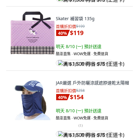
Skater 補習袋 135g
首購折扣價
$199
$119
40
%
明天 8/10 (一)
預計送達
酷澎直售 ∙ WOW免運 ∙ 免費退貨
满 $1,500 再省 $75 (王道卡)
JAR嚴選 戶外防曬涼感遮脖速乾太陽帽
首購折扣價
$258
$154
40
%
明天 8/10 (一)
預計送達
酷澎直售 ∙ WOW免運 ∙ 免費退貨
(
1
)
满 $1,500 再省 $75 (王道卡)