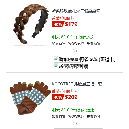
韓系珍珠麻花辮子假髮髮箍
首購折扣價
$299
$179
40
%
明天 8/10 (一)
預計送達
酷澎直售 ∙ WOW免運 ∙ 免費退貨
(
1
)
满 $1,500 再省 $75 (王道卡)
$9 酷澎幣回饋
KOCOTREE 北歐風五指手套
首購折扣價
$349
$209
40
%
明天 8/10 (一)
預計送達
酷澎直售 ∙ WOW免運 ∙ 免費退貨
(
2
)