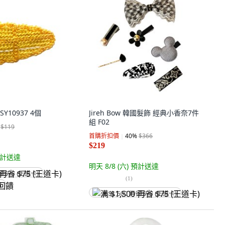
SY10937 4個
Jireh Bow 韓國髮飾 經典小香奈7件
組 F02
$119
首購折扣價
40
%
$366
$219
計送達
明天 8/8 (六)
預計送達
省 $75 (王道卡)
(
1
)
饋
满 $1,500 再省 $75 (王道卡)