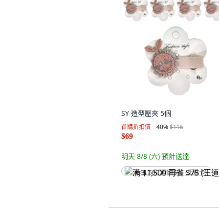
SY 造型壓夾 5個
首購折扣價
40
%
$116
$69
明天 8/8 (六)
預計送達
满 $1,500 再省 $75 (王道卡)