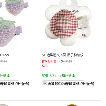
13099
SY 造型壓夾 4個 帽子粉格紋
$114
首購折扣價
40
%
$125
$75
計送達
明天 8/8 (六)
預計送達
省 $75 (王道卡)
满 $1,500 再省 $75 (王道卡)