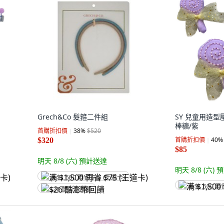
Grech&Co 髮箍二件組
SY 兒童用造型壓夾
棒糖/紫
首購折扣價
38
%
$520
首購折扣價
40
%
$320
$85
明天 8/8 (六)
預計送達
明天 8/8 (六)
預
满 $1,500 再省 $75 (王道卡)
满 $1,500 再
$26 酷澎幣回饋