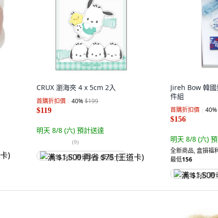
CRUX 瀏海夾 4 x 5cm 2入
Jireh Bow
件組
首購折扣價
40
%
$199
首購折扣價
40
%
$119
$156
明天 8/8 (六)
預計送達
明天 8/8 (六)
預
(
9
)
全新商品
,
盒損福利
满 $1,500 再省 $75 (王道卡)
最低
156
满 $1,500 再