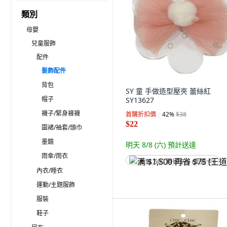
類別
母嬰
兒童服飾
配件
髮飾配件
背包
SY 童 手做造型壓夾 蕾絲紅
帽子
SY13627
襪子/緊身褲襪
首購折扣價
42
%
$38
$22
圍裙/袖套/頭巾
墨鏡
明天 8/8 (六)
預計送達
雨傘/雨衣
满 $1,500 再省 $75 (王道卡)
內衣/睡衣
運動/主題服飾
服裝
鞋子