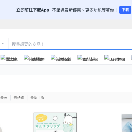
立即前往下載App
不錯過最新優惠、更多功能等著你！
下載
嬰幼兒
保健醫療
美妝保養
個人清潔
玩具休閒
格最高
最熱銷
最新上架