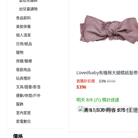
嬰幼兒服飾
幼兒童讀物
食品飲料
美妝保養
個人清潔
日用/紙品
寵物
保健/醫療
餐廚用品
L'ovedbaby有機棉大蝴蝶結髮帶
玩具嗜好
首購折扣價
33
%
$596
文具/圖書/影音
$396
運動/休閒/戶外
明天 8/8 (六)
預計送達
服飾
满 $1,500 再省 $75 (王道卡)
室內家居
家電數位
價格