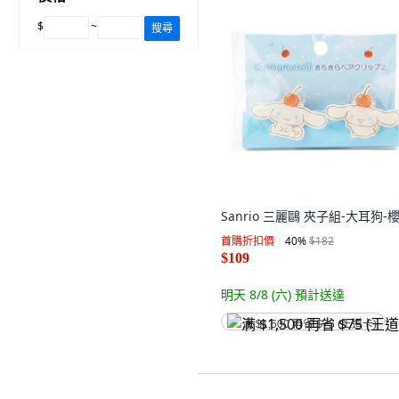
$
~
搜尋
Sanrio 三麗鷗 夾子組-大耳狗-
首購折扣價
40
%
$182
$109
明天 8/8 (六)
預計送達
满 $1,500 再省 $75 (王道卡)