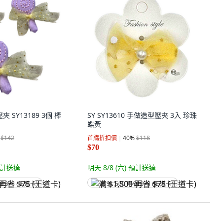
 SY13189 3個 棒
SY SY13610 手做造型壓夾 3入 珍珠
蝶黃
$142
首購折扣價
40
%
$118
$70
計送達
明天 8/8 (六)
預計送達
省 $75 (王道卡)
满 $1,500 再省 $75 (王道卡)