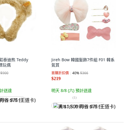
耳釦泰迪熊 Teddy
Jireh Bow 韓國髮飾7件組 F01 韓系
 黃標玩偶
氣質
$900
首購折扣價
40
%
$366
$219
計送達
明天 8/8 (六)
預計送達
(
1
)
省 $75 (王道卡)
满 $1,500 再省 $75 (王道卡)