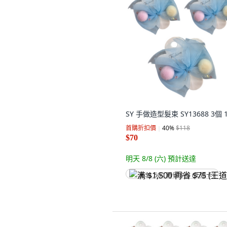
SY 手做造型髮束 SY13688 3個 
首購折扣價
40
%
$118
$70
明天 8/8 (六)
預計送達
满 $1,500 再省 $75 (王道卡)