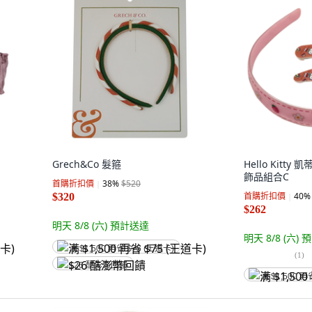
Grech&Co 髮箍
Hello Kitty 
飾品組合C
首購折扣價
38
%
$520
首購折扣價
40
%
$320
$262
明天 8/8 (六)
預計送達
明天 8/8 (六)
預
满 $1,500 再省 $75 (王道卡)
(
1
)
$26 酷澎幣回饋
满 $1,500 再