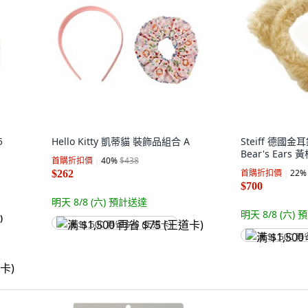
5
Hello Kitty 凱蒂貓 裝飾品組合 A
Steiff 德國金
Bear's Ears
首購折扣價
40
%
$438
首購折扣價
22
%
$262
$700
明天 8/8 (六)
預計送達
明天 8/8 (六)
預
)
满 $1,500 再省 $75 (王道卡)
满 $1,500 再