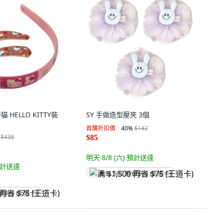
凱蒂貓 HELLO KITTY裝
SY 手做造型壓夾 3個
首購折扣價
40
%
$142
$438
$85
明天 8/8 (六)
預計送達
計送達
满 $1,500 再省 $75 (王道卡)
省 $75 (王道卡)