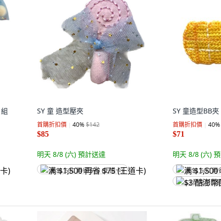
1組
SY 童 造型壓夾
SY 童造型BB夾 
首購折扣價
40
%
$142
首購折扣價
40
%
$85
$71
明天 8/8 (六)
預計送達
明天 8/8 (六)
預
满 $1,500 再省 $75 (王道卡)
满 $1,500 再
$3 酷澎幣回