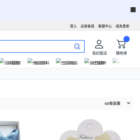
登入
註冊會員
客服中心
成為賣家
我的酷澎
購物車
文具圖書
食品飲料
生活用品
女性服飾
運動戶外
60
每頁筆