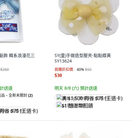
 韓國髮飾 韓系浪漫花三
SY(童)手做造型壓夾-點點蝶黃
SY13624
$260
首購折扣價
40
%
$50
$30
計送達
明天 8/8 (六)
預計送達
品 – 全新未開封
(2)
满 $1,500 再省 $75 (王道卡)
$1 酷澎幣回饋
省 $75 (王道卡)