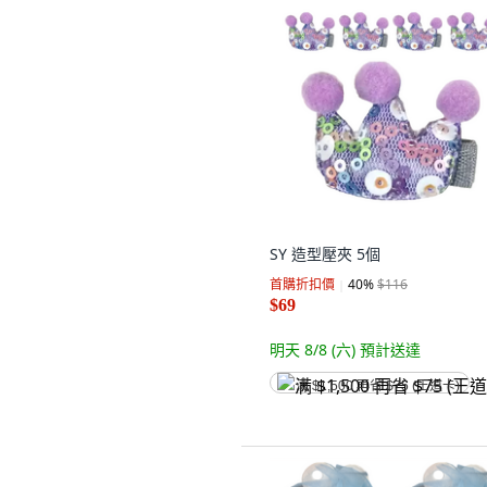
SY 造型壓夾 5個
首購折扣價
40
%
$116
$69
明天 8/8 (六)
預計送達
满 $1,500 再省 $75 (王道卡)