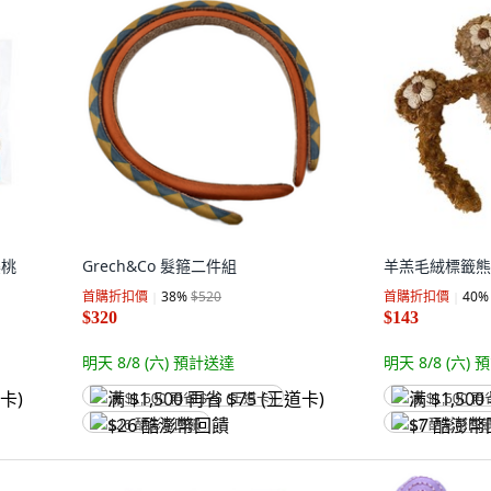
櫻桃
Grech&Co 髮箍二件組
羊羔毛絨標籤熊
首購折扣價
38
%
$520
首購折扣價
40
%
$320
$143
明天 8/8 (六)
預計送達
明天 8/8 (六)
預
满 $1,500 再省 $75 (王道卡)
满 $1,500 再
$26 酷澎幣回饋
$7 酷澎幣回