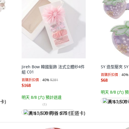
Jireh Bow 韓國髮飾 法式立體紗4件
SY 造型壓夾 SY
組 C01
首購折扣價
40
%
首購折扣價
40
%
$281
$68
$168
明天 8/8 (六)
預
明天 8/8 (六)
預計送達
满 $1,500 再
(
1
)
满 $1,500 再省 $75 (王道卡)