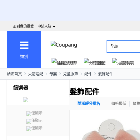
加到我的最愛
申請入駐
全部
類別
爸氣父親節
火箭速配
火箭跨境
酷澎首頁
火箭速配
母嬰
兒童服飾
配件
髮飾配件
篩選器
髮飾配件
酷澎評分排名
價格最低
價
僅顯示
僅顯示
僅顯示