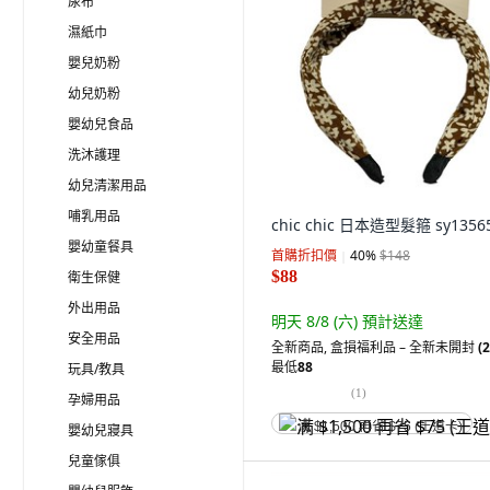
尿布
濕紙巾
嬰兒奶粉
幼兒奶粉
嬰幼兒食品
洗沐護理
幼兒清潔用品
哺乳用品
chic chic 日本造型髮箍 sy1356
嬰幼童餐具
首購折扣價
40
%
$148
$88
衛生保健
外出用品
明天 8/8 (六)
預計送達
安全用品
全新商品
,
盒損福利品 – 全新未開封
(2
最低
88
玩具/教具
(
1
)
孕婦用品
满 $1,500 再省 $75 (王道卡)
嬰幼兒寢具
兒童傢俱