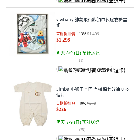
满 $1,500 再省 $75 (王道卡)
vivibaby 帥氣飛行熊領巾包屁衣禮盒
組
首購折扣價
13
%
$1,496
$1,296
明天 8/9 (日)
預計送達
(
1
)
满 $1,500 再省 $75 (王道卡)
Simba 小獅王辛巴 有機棉七分袖 0~6
個月
首購折扣價
40
%
$378
$226
明天 8/9 (日)
預計送達
(
25
)
满 $1,500 再省 $75 (王道卡)