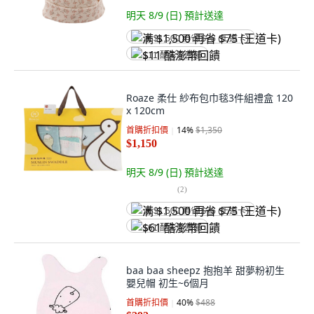
明天 8/9 (日)
預計送達
满 $1,500 再省 $75 (王道卡)
$11 酷澎幣回饋
Roaze 柔仕 紗布包巾毯3件組禮盒 120
x 120cm
首購折扣價
14
%
$1,350
$1,150
明天 8/9 (日)
預計送達
(
2
)
满 $1,500 再省 $75 (王道卡)
$61 酷澎幣回饋
baa baa sheepz 抱抱羊 甜夢粉初生
嬰兒帽 初生~6個月
首購折扣價
40
%
$488