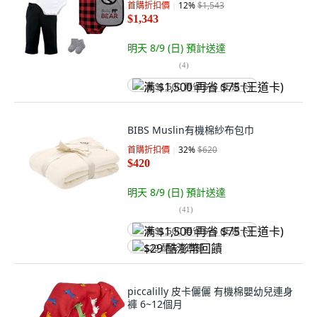
首購折扣價
12
%
$1,543
$1,343
明天 8/9 (日)
預計送達
(
4
)
满 $1,500 再省 $75 (王道卡)
BIBS Muslin有機棉紗布包巾
首購折扣價
32
%
$620
$420
明天 8/9 (日)
預計送達
(
41
)
满 $1,500 再省 $75 (王道卡)
$29 酷澎幣回饋
piccalilly 皮卡儷儷 有機棉嬰幼兒連身
褲 6~12個月