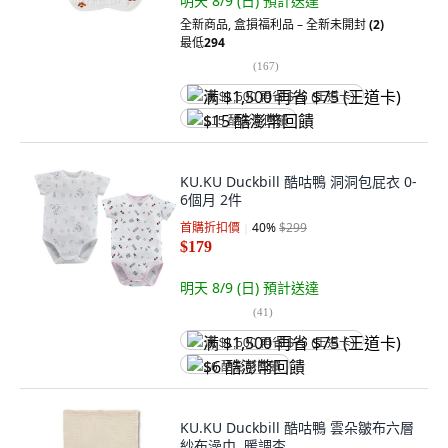
明天 8/9 (日)
預計送達
全新商品
,
盒損福利品 – 全新未開封
(2)
最低
294
(
167
)
满 $1,500 再省 $75 (王道卡)
$15 酷澎幣回饋
KU.KU Duckbill 酷咕鴨 洞洞包屁衣 0-
6個月 2件
首購折扣價
40
%
$299
$179
明天 8/9 (日)
預計送達
(
41
)
满 $1,500 再省 $75 (王道卡)
$6 酷澎幣回饋
KU.KU Duckbill 酷咕鴨 雲朵皺布六層
紗布澡巾, 暖調杏