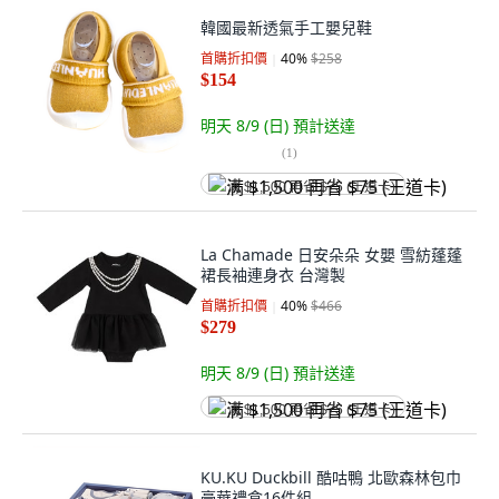
韓國最新透氣手工嬰兒鞋
首購折扣價
40
%
$258
$154
明天 8/9 (日)
預計送達
(
1
)
满 $1,500 再省 $75 (王道卡)
La Chamade 日安朵朵 女嬰 雪紡蓬蓬
裙長袖連身衣 台灣製
首購折扣價
40
%
$466
$279
明天 8/9 (日)
預計送達
满 $1,500 再省 $75 (王道卡)
KU.KU Duckbill 酷咕鴨 北歐森林包巾
豪華禮盒16件組