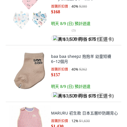
首購折扣價
40
%
$280
$168
明天 8/9 (日)
預計送達
(
3
)
满 $1,500 再省 $75 (王道卡)
baa baa sheepz 抱抱羊 幼童短襪
6~12個月
首購折扣價
40
%
$262
$157
明天 8/9 (日)
預計送達
满 $1,500 再省 $75 (王道卡)
MARURU 初生款 日本五層紗防踢背心
首購折扣價
12
%
$1,630
$1,430