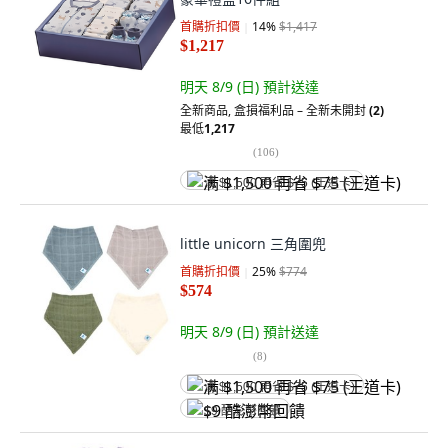
首購折扣價
14
%
$1,417
$1,217
明天 8/9 (日)
預計送達
全新商品
,
盒損福利品 – 全新未開封
(2)
最低
1,217
(
106
)
满 $1,500 再省 $75 (王道卡)
little unicorn 三角圍兜
首購折扣價
25
%
$774
$574
明天 8/9 (日)
預計送達
(
8
)
满 $1,500 再省 $75 (王道卡)
$9 酷澎幣回饋