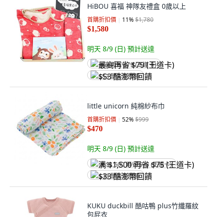
HiBOU 喜福 神隊友禮盒 0歲以上
首購折扣價
11
%
$1,780
$1,580
明天 8/9 (日)
預計送達
最高再省 $79 (王道卡)
$53 酷澎幣回饋
little unicorn 純棉紗布巾
首購折扣價
52
%
$999
$470
明天 8/9 (日)
預計送達
满 $1,500 再省 $75 (王道卡)
$33 酷澎幣回饋
KUKU duckbill 酷咕鴨 plus竹纖羅紋
包屁衣