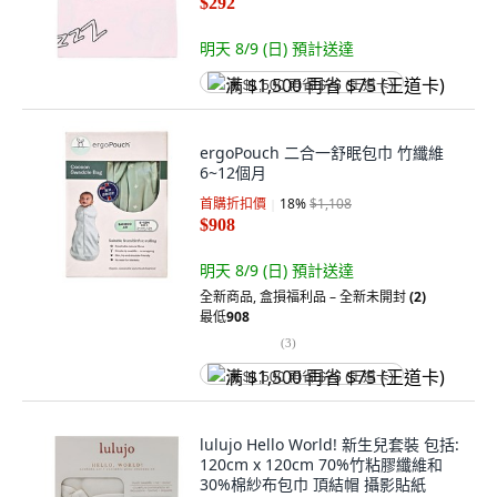
$292
明天 8/9 (日)
預計送達
满 $1,500 再省 $75 (王道卡)
ergoPouch 二合一舒眠包巾 竹纖維
6~12個月
首購折扣價
18
%
$1,108
$908
明天 8/9 (日)
預計送達
全新商品
,
盒損福利品 – 全新未開封
(2)
最低
908
(
3
)
满 $1,500 再省 $75 (王道卡)
lulujo Hello World! 新生兒套裝 包括:
120cm x 120cm 70%竹粘膠纖維和
30%棉紗布包巾 頂結帽 攝影貼紙