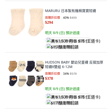
MARURU 日本製有機棉寶寶短襪
首購折扣價
40
%
$490
$294
明天 8/9 (日)
預計送達
满 $1,500 再省 $75 (王道卡)
$15 酷澎幣回饋
HUDSON BABY 嬰幼兒童襪 反摺加厚
短襪8雙組 6-12M
首購折扣價
34
%
$578
$378
明天 8/9 (日)
預計送達
满 $1,500 再省 $75 (王道卡)
$17 酷澎幣回饋