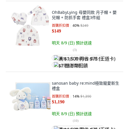
OhBabyLying 母嬰同款 月子帽 + 嬰
兒帽 + 防抓手套 禮盒3件組
首購折扣價
40
%
$249
$149
明天 8/9 (日)
預計送達
(
3
)
满 $1,500 再省 $75 (王道卡)
$7 酷澎幣回饋
sanosan baby re:mind極致寵愛新生
禮盒
首購折扣價
14
%
$1,390
$1,190
明天 8/9 (日)
預計送達
(
10
)