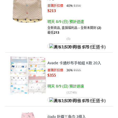
首購折扣價
40
%
$356
$213
明天 8/9 (日)
預計送達
全新商品
,
盒損福利品 – 全新未開封
(2)
最低
213
(
5
)
满 $1,500 再省 $75 (王道卡)
Avade 卡通紗布手帕組 K款 20入
首購折扣價
36
%
$555
$355
明天 8/9 (日)
預計送達
(
12740
)
满 $1,500 再省 $75 (王道卡)
ilody 針織三角巾 3條入