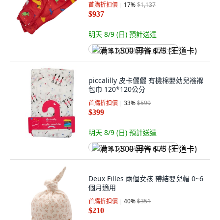
首購折扣價
17
%
$1,137
$937
明天 8/9 (日)
預計送達
满 $1,500 再省 $75 (王道卡)
piccalilly 皮卡儷儷 有機棉嬰幼兒襁褓
包巾 120*120公分
首購折扣價
33
%
$599
$399
明天 8/9 (日)
預計送達
满 $1,500 再省 $75 (王道卡)
Deux Filles 兩個女孩 帶結嬰兒帽 0~6
個月適用
首購折扣價
40
%
$351
$210