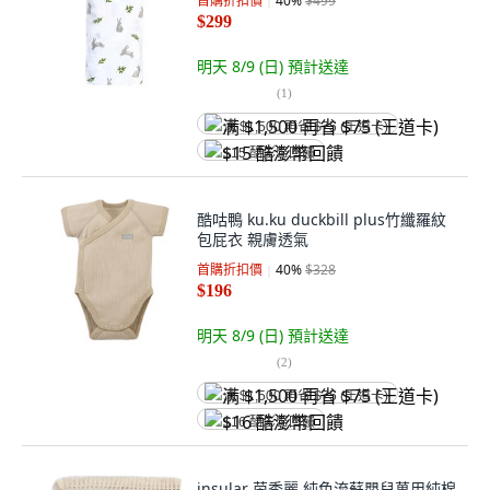
首購折扣價
40
%
$499
$299
明天 8/9 (日)
預計送達
(
1
)
满 $1,500 再省 $75 (王道卡)
$15 酷澎幣回饋
酷咕鴨 ku.ku duckbill plus竹纖羅紋
包屁衣 親膚透氣
首購折扣價
40
%
$328
$196
明天 8/9 (日)
預計送達
(
2
)
满 $1,500 再省 $75 (王道卡)
$16 酷澎幣回饋
insular 茵秀麗 純色流蘇嬰兒萬用純棉