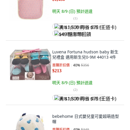
明天 8/9 (日)
預計送達
(
1
)
满 $1,500 再省 $75 (王道卡)
$49 酷澎幣回饋
Luvena Fortuna hudson baby 新生
兒禮盒 適用新生兒0-9M 44013 4件
首購折扣價
40
%
$356
$213
明天 8/9 (日)
預計送達
(
2
)
满 $1,500 再省 $75 (王道卡)
bebehome 日式嬰兒童可愛超萌造型
帽
首購折扣價
40
%
$349