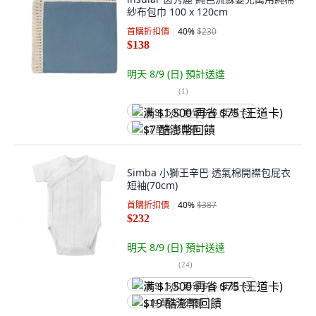
紗布包巾 100 x 120cm
首購折扣價
40
%
$230
$138
明天 8/9 (日)
預計送達
(
1
)
满 $1,500 再省 $75 (王道卡)
$7 酷澎幣回饋
Simba 小獅王辛巴 透氣棉開襟包屁衣
短袖(70cm)
首購折扣價
40
%
$387
$232
明天 8/9 (日)
預計送達
(
24
)
满 $1,500 再省 $75 (王道卡)
$19 酷澎幣回饋