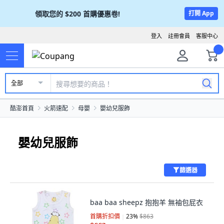
領取您的
$200
首購優惠卷!
打開 App
登入
註冊會員
客服中心
全部
酷澎首頁
火箭速配
母嬰
嬰幼兒服飾
嬰幼兒服飾
篩選器
baa baa sheepz 抱抱羊 無袖包屁衣
首購折扣價
23
%
$863