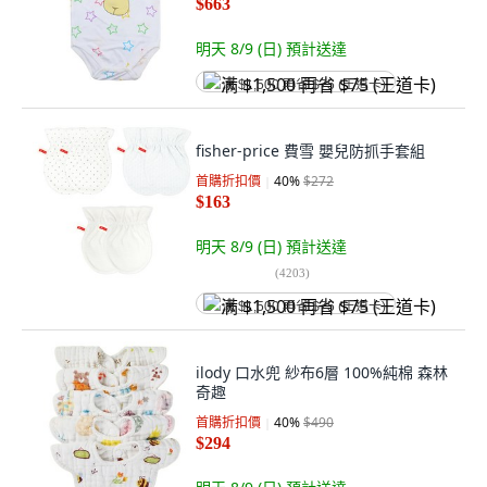
$663
明天 8/9 (日)
預計送達
满 $1,500 再省 $75 (王道卡)
fisher-price 費雪 嬰兒防抓手套組
首購折扣價
40
%
$272
$163
明天 8/9 (日)
預計送達
(
4203
)
满 $1,500 再省 $75 (王道卡)
ilody 口水兜 紗布6層 100%純棉 森林
奇趣
首購折扣價
40
%
$490
$294