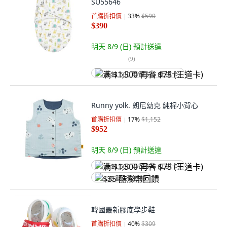
SU55646
首購折扣價
33
%
$590
$390
明天 8/9 (日)
預計送達
(
9
)
满 $1,500 再省 $75 (王道卡)
Runny yolk. 朗尼幼克 純棉小背心
首購折扣價
17
%
$1,152
$952
明天 8/9 (日)
預計送達
满 $1,500 再省 $75 (王道卡)
$35 酷澎幣回饋
韓國最新膠底學步鞋
首購折扣價
40
%
$309