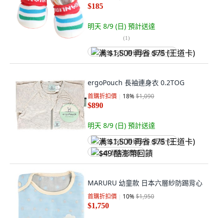
$185
明天 8/9 (日)
預計送達
(
1
)
满 $1,500 再省 $75 (王道卡)
ergoPouch 長袖連身衣 0.2TOG
首購折扣價
18
%
$1,090
$890
明天 8/9 (日)
預計送達
满 $1,500 再省 $75 (王道卡)
$49 酷澎幣回饋
MARURU 幼童款 日本六層紗防踢背心
首購折扣價
10
%
$1,950
$1,750