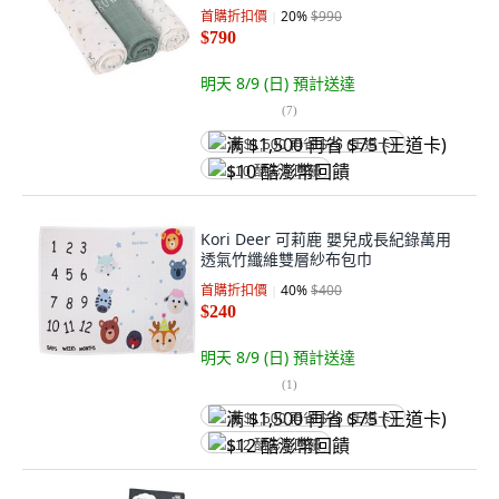
首購折扣價
20
%
$990
$790
明天 8/9 (日)
預計送達
(
7
)
满 $1,500 再省 $75 (王道卡)
$10 酷澎幣回饋
Kori Deer 可莉鹿 嬰兒成長紀錄萬用
透氣竹纖維雙層紗布包巾
首購折扣價
40
%
$400
$240
明天 8/9 (日)
預計送達
(
1
)
满 $1,500 再省 $75 (王道卡)
$12 酷澎幣回饋