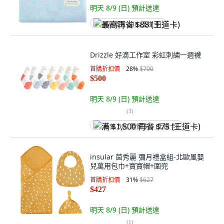
明天 8/9 (日)
預計送達
最高再省 $88 (王道卡)
Drizzle 好滴工作室 彩虹刺繡一週襪
首購折扣價
28
%
$700
$500
明天 8/9 (日)
預計送達
(
3
)
满 $1,500 再省 $75 (王道卡)
insular 茵秀麗 彌月禮盒組-北歐風嬰
兒萬用包巾+寶寶帽+圍兜
首購折扣價
31
%
$627
$427
明天 8/9 (日)
預計送達
(
1
)