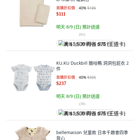
首購折扣價
40
%
$186
$111
明天 8/9 (日)
預計送達
(
61
)
满 $1,500 再省 $75 (王道卡)
KU.KU Duckbill 酷咕鴨 洞洞包屁衣 2
件
首購折扣價
40
%
$395
$237
明天 8/9 (日)
預計送達
(
30
)
满 $1,500 再省 $75 (王道卡)
bellemaison 兒童款 日本千趣會四季
背心