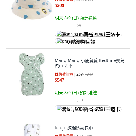
$209
明天 8/9 (日)
預計送達
(
4
)
满 $1,500 再省 $75 (王道卡)
$10 酷澎幣回饋
Mang Mang 小鹿蔓蔓 Bedtime嬰兒
包巾 四季
首購折扣價
26
%
$747
$547
明天 8/9 (日)
預計送達
(
15
)
满 $1,500 再省 $75 (王道卡)
lulujo 純棉透氣包巾