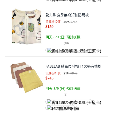
愛北鼻 夏季無痕短袖防踢被
首購折扣價
40
%
$266
$159
明天 8/9 (日)
預計送達
(
18
)
满 $1,500 再省 $75 (王道卡)
FABELAB 紗布巾4件組 100%有機棉
首購折扣價
21
%
$945
$745
明天 8/9 (日)
預計送達
(
1
)
满 $1,500 再省 $75 (王道卡)
$47 酷澎幣回饋