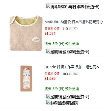
满 $1,500 再省 $75 (王道卡)
MARURU 幼童款 日本五層紗防踢背心
首購折扣價
11
%
$1,774
$1,574
明天 8/9 (日)
預計送達
最高再省 $79 (王道卡)
Drizzle 好滴工作室 長袖一週包屁衣
首購折扣價
10
%
$1,880
$1,680
明天 8/9 (日)
預計送達
最高再省 $84 (王道卡)
$45 酷澎幣回饋