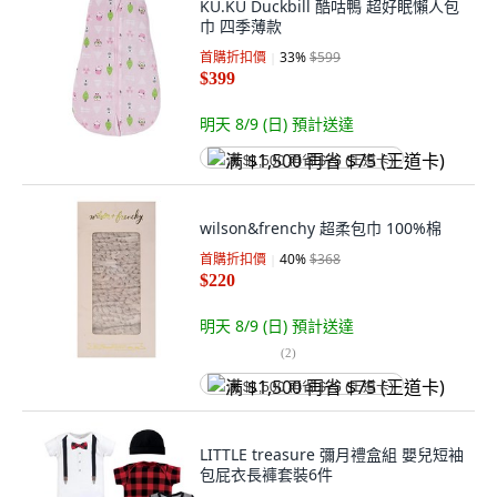
KU.KU Duckbill 酷咕鴨 超好眠懶人包
巾 四季薄款
首購折扣價
33
%
$599
$399
明天 8/9 (日)
預計送達
满 $1,500 再省 $75 (王道卡)
wilson&frenchy 超柔包巾 100%棉
首購折扣價
40
%
$368
$220
明天 8/9 (日)
預計送達
(
2
)
满 $1,500 再省 $75 (王道卡)
LITTLE treasure 彌月禮盒組 嬰兒短袖
包屁衣長褲套裝6件