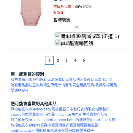
首購折扣價
40
%
$328
$196
暫時缺貨
(
8
)
满 $1,500 再省 $75 (王道卡)
$16 酷澎幣回饋
2
3
4
5
1
與一起瀏覽的類別
尿布
濕紙巾
嬰兒奶粉
幼兒奶粉
嬰幼兒食品
洗沐護理
幼兒清潔用品
哺乳用品
嬰幼童餐具
衛生保健
外出用品
安全用品
玩具/教具
孕婦用品
嬰幼兒寢具
您可能會喜歡的其他產品
無袖包屁衣
bluedog-baby
周歲禮服
日本包屁衣
網眼衣
蝴蝶包巾
swado包巾
嬰兒背心
小禮帽
milibam
三角巾
新生禮盒
紗布肚衣
白色緊身衣
organic-boom
bamboo-bebe
竹纖維包巾
stardoor
女寶
純棉包屁衣
attipas
安撫巾
寶寶蝴蝶衣
寶寶及膝襪
包屁裙
petit-bateau-小帆船
紗布衣
滿版衣服
保暖褲
嬰兒襪子