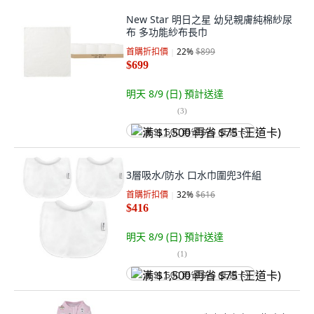
New Star 明日之星 幼兒親膚純棉紗尿
布 多功能紗布長巾
首購折扣價
22
%
$899
$699
明天 8/9 (日)
預計送達
(
3
)
满 $1,500 再省 $75 (王道卡)
3層吸水/防水 口水巾圍兜3件組
首購折扣價
32
%
$616
$416
明天 8/9 (日)
預計送達
(
1
)
满 $1,500 再省 $75 (王道卡)