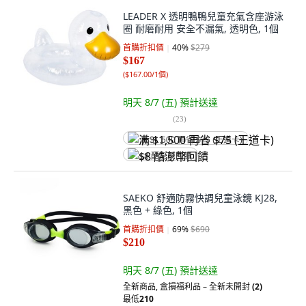
LEADER X 透明鴨鴨兒童充氣含座游泳
圈 耐磨耐用 安全不漏氣, 透明色, 1個
首購折扣價
40
%
$279
$167
(
$167.00/1個
)
明天 8/7 (五)
預計送達
(
23
)
满 $1,500 再省 $75 (王道卡)
$8 酷澎幣回饋
SAEKO 舒適防霧快調兒童泳鏡 KJ28,
黑色 + 綠色, 1個
首購折扣價
69
%
$690
$210
明天 8/7 (五)
預計送達
全新商品
,
盒損福利品 – 全新未開封
(2)
最低
210