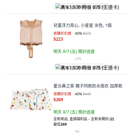
满 $1,500 再省 $75 (王道卡)
兒童浮力背心, 小星星 米色, 1個
首購折扣價
40
%
$372
$223
明天 8/7 (五)
預計送達
(
10
)
满 $1,500 再省 $75 (王道卡)
愛北鼻之家 親子同款防水雨衣 加厚款
首購折扣價
40
%
$449
$269
明天 8/7 (五)
預計送達
全新商品
,
盒損福利品 – 全新未開封
(2)
最低
269
(
4
)