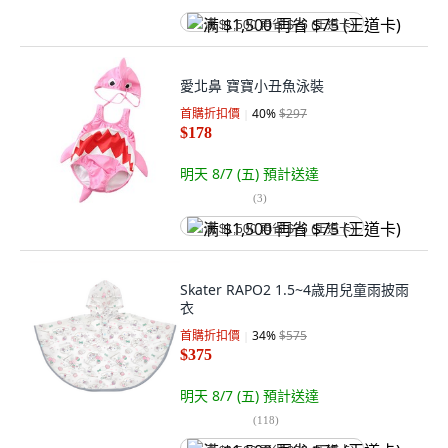
满 $1,500 再省 $75 (王道卡)
愛北鼻 寶寶小丑魚泳裝
首購折扣價
40
%
$297
$178
明天 8/7 (五)
預計送達
(
3
)
满 $1,500 再省 $75 (王道卡)
Skater RAPO2 1.5~4歳用兒童雨披雨
衣
首購折扣價
34
%
$575
$375
明天 8/7 (五)
預計送達
(
118
)