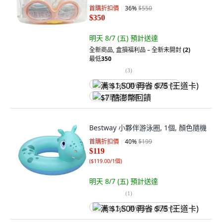
首購折扣價
36
%
$550
$350
明天 8/7 (五)
預計送達
全新商品
,
盒損福利品 – 全新未開封
(2)
最低
350
(
3
)
满 $1,500 再省 $75 (王道卡)
$7 酷澎幣回饋
Bestway 小夥伴游泳圈, 1個, 顏色隨機
首購折扣價
40
%
$199
$119
(
$119.00/1個
)
明天 8/7 (五)
預計送達
(
1
)
满 $1,500 再省 $75 (王道卡)