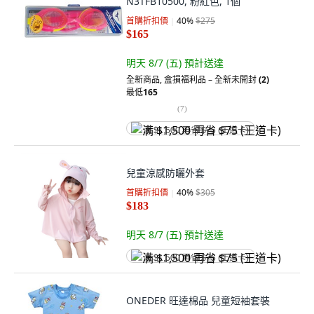
N3TFB10500, 粉紅色, 1個
首購折扣價
40
%
$275
$165
明天 8/7 (五)
預計送達
全新商品
,
盒損福利品 – 全新未開封
(2)
最低
165
(
7
)
满 $1,500 再省 $75 (王道卡)
兒童涼感防曬外套
首購折扣價
40
%
$305
$183
明天 8/7 (五)
預計送達
满 $1,500 再省 $75 (王道卡)
ONEDER 旺達棉品 兒童短袖套裝