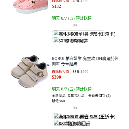
首購折扣價
40
%
$220
$132
明天 8/7 (五)
預計送達
(
8
)
满 $1,500 再省 $75 (王道卡)
$7 酷澎幣回饋
BORUI 柏睿鞋業 兒童款 DN魔鬼氈休
閒鞋 奇蒂經典
首購折扣價
33
%
$590
$390
明天 8/7 (五)
預計送達
全新商品
,
盒損福利品 – 全新未開封
(2)
最低
360
(
8
)
满 $1,500 再省 $75 (王道卡)
$30 酷澎幣回饋