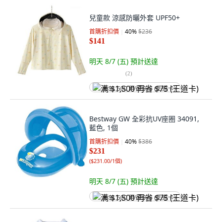
兒童款 涼感防曬外套 UPF50+
首購折扣價
40
%
$236
$141
明天 8/7 (五)
預計送達
(
2
)
满 $1,500 再省 $75 (王道卡)
Bestway GW 全彩抗UV座圈 34091,
藍色, 1個
首購折扣價
40
%
$386
$231
(
$231.00/1個
)
明天 8/7 (五)
預計送達
满 $1,500 再省 $75 (王道卡)