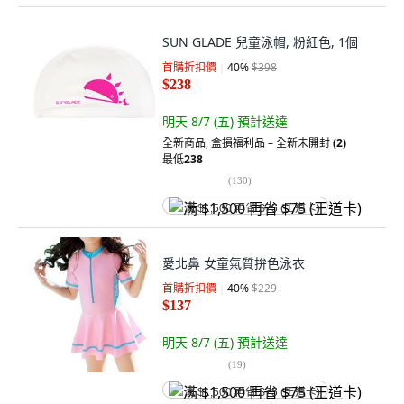
SUN GLADE 兒童泳帽, 粉紅色, 1個
首購折扣價
40
%
$398
$238
明天 8/7 (五)
預計送達
全新商品
,
盒損福利品 – 全新未開封
(2)
最低
238
(
130
)
满 $1,500 再省 $75 (王道卡)
愛北鼻 女童氣質拚色泳衣
首購折扣價
40
%
$229
$137
明天 8/7 (五)
預計送達
(
19
)
满 $1,500 再省 $75 (王道卡)