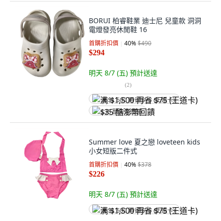
BORUI 柏睿鞋業 迪士尼 兒童款 洞洞
電燈發亮休閒鞋 16
首購折扣價
40
%
$490
$294
明天 8/7 (五)
預計送達
(
2
)
满 $1,500 再省 $75 (王道卡)
$35 酷澎幣回饋
Summer love 夏之戀 loveteen kids
小女短版二件式
首購折扣價
40
%
$378
$226
明天 8/7 (五)
預計送達
满 $1,500 再省 $75 (王道卡)