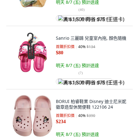
明天 8/7 (五)
預計送達
(
40
)
满 $1,500 再省 $75 (王道卡)
Sanrio 三麗鷗 兒童室內拖, 顏色隨機
首購折扣價
40
%
$134
$80
明天 8/7 (五)
預計送達
(
7
)
满 $1,500 再省 $75 (王道卡)
BORUI 柏睿鞋業 Disney 迪士尼米妮
徽章造型休閒便鞋 122106 24
首購折扣價
40
%
$390
$234
明天 8/7 (五)
預計送達