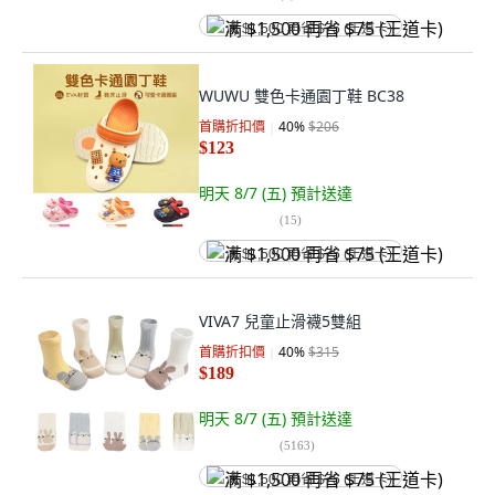
满 $1,500 再省 $75 (王道卡)
WUWU 雙色卡通園丁鞋 BC38
首購折扣價
40
%
$206
$123
明天 8/7 (五)
預計送達
(
15
)
满 $1,500 再省 $75 (王道卡)
VIVA7 兒童止滑襪5雙組
首購折扣價
40
%
$315
$189
明天 8/7 (五)
預計送達
(
5163
)
满 $1,500 再省 $75 (王道卡)