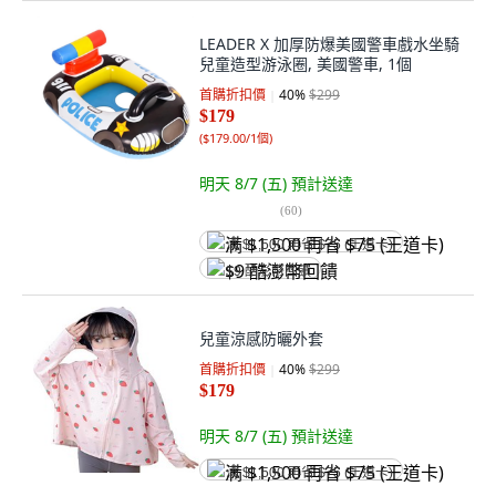
LEADER X 加厚防爆美國警車戲水坐騎
兒童造型游泳圈, 美國警車, 1個
首購折扣價
40
%
$299
$179
(
$179.00/1個
)
明天 8/7 (五)
預計送達
(
60
)
满 $1,500 再省 $75 (王道卡)
$9 酷澎幣回饋
兒童涼感防曬外套
首購折扣價
40
%
$299
$179
明天 8/7 (五)
預計送達
满 $1,500 再省 $75 (王道卡)