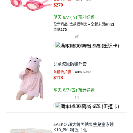
$270
明天 8/7 (五)
預計送達
全新商品
,
盒損福利品 – 全新未開封
(2)
最低
270
(
6
)
满 $1,500 再省 $75 (王道卡)
兒童涼感防曬外套
首購折扣價
40
%
$297
$178
明天 8/7 (五)
預計送達
(
1
)
满 $1,500 再省 $75 (王道卡)
SAEKO 超大鏡面糖果熊兒童泳鏡
K10_PK, 粉色, 1個