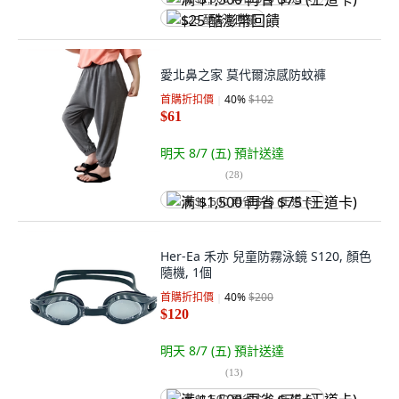
$25 酷澎幣回饋
愛北鼻之家 莫代爾涼感防蚊褲
首購折扣價
40
%
$102
$61
明天 8/7 (五)
預計送達
(
28
)
满 $1,500 再省 $75 (王道卡)
Her-Ea 禾亦 兒童防霧泳鏡 S120, 顏色
隨機, 1個
首購折扣價
40
%
$200
$120
明天 8/7 (五)
預計送達
(
13
)