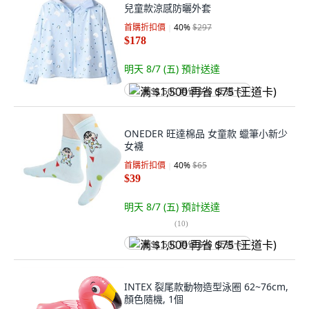
兒童款涼感防曬外套
首購折扣價
40
%
$297
$178
明天 8/7 (五)
預計送達
满 $1,500 再省 $75 (王道卡)
ONEDER 旺達棉品 女童款 蠟筆小新少
女襪
首購折扣價
40
%
$65
$39
明天 8/7 (五)
預計送達
(
10
)
满 $1,500 再省 $75 (王道卡)
INTEX 裂尾款動物造型泳圈 62~76cm,
顏色隨機, 1個