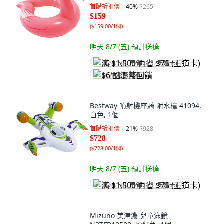
首購折扣價
40
%
$265
$159
(
$159.00/1個
)
明天 8/7 (五)
預計送達
满 $1,500 再省 $75 (王道卡)
$6 酷澎幣回饋
Bestway 噴射機座騎 附水槍 41094,
白色, 1個
首購折扣價
21
%
$928
$728
(
$728.00/1個
)
明天 8/7 (五)
預計送達
满 $1,500 再省 $75 (王道卡)
Mizuno 美津濃 兒童泳鏡