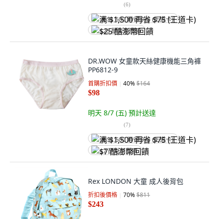
(
6
)
满 $1,500 再省 $75 (王道卡)
$25 酷澎幣回饋
DR.WOW 女童款天絲健康機能三角褲
PP6812-9
首購折扣價
40
%
$164
$98
明天 8/7 (五)
預計送達
(
7
)
满 $1,500 再省 $75 (王道卡)
$7 酷澎幣回饋
Rex LONDON 大童 成人後背包
折扣後價格
70
%
$811
$243