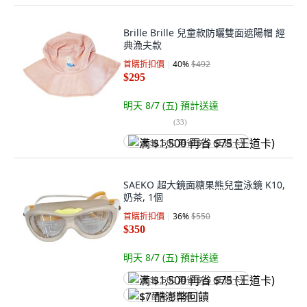
Brille Brille 兒童款防曬雙面遮陽帽 經
典漁夫款
首購折扣價
40
%
$492
$295
明天 8/7 (五)
預計送達
(
33
)
满 $1,500 再省 $75 (王道卡)
SAEKO 超大鏡面糖果熊兒童泳鏡 K10,
奶茶, 1個
首購折扣價
36
%
$550
$350
明天 8/7 (五)
預計送達
满 $1,500 再省 $75 (王道卡)
$7 酷澎幣回饋