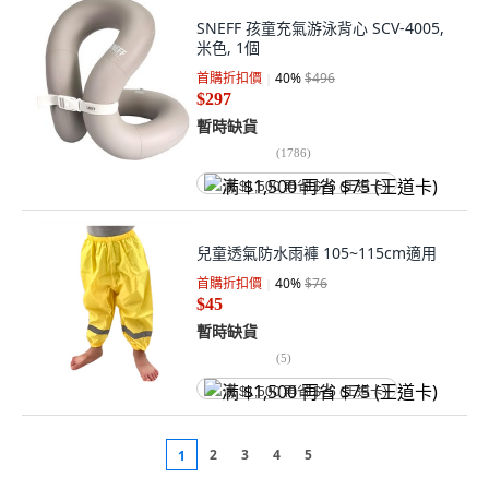
SNEFF 孩童充氣游泳背心 SCV-4005,
米色, 1個
首購折扣價
40
%
$496
$297
暫時缺貨
(
1786
)
满 $1,500 再省 $75 (王道卡)
兒童透氣防水雨褲 105~115cm適用
首購折扣價
40
%
$76
$45
暫時缺貨
(
5
)
满 $1,500 再省 $75 (王道卡)
2
3
4
5
1