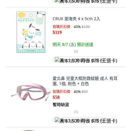
满 $1,500 再省 $75 (王道卡)
CRUX 瀏海夾 4 x 5cm 2入
首購折扣價
40
%
$199
$119
明天 8/7 (五)
預計送達
(
9
)
满 $1,500 再省 $75 (王道卡)
愛北鼻 兒童大框防霧蛙鏡 成人 有耳
塞, 1個, 粉色 + 白色
首購折扣價
40
%
$97
$58
暫時缺貨
(
5
)
满 $1,500 再省 $75 (王道卡)