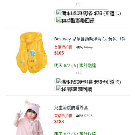
(
2
)
满 $1,500 再省 $75 (王道卡)
$10 酷澎幣回饋
Bestway 兒童護頸助浮背心, 黃色, 1件
首購折扣價
40
%
$175
$105
明天 8/7 (五)
預計送達
(
11
)
满 $1,500 再省 $75 (王道卡)
$8 酷澎幣回饋
兒童涼感防曬外套
首購折扣價
40
%
$305
$183
明天 8/7 (五)
預計送達