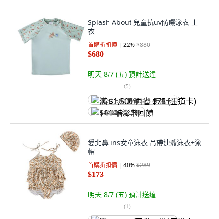
Splash About 兒童抗uv防曬泳衣 上
衣
首購折扣價
22
%
$880
$680
明天 8/7 (五)
預計送達
(
5
)
满 $1,500 再省 $75 (王道卡)
$44 酷澎幣回饋
愛北鼻 ins女童泳衣 吊帶連體泳衣+泳
帽
首購折扣價
40
%
$289
$173
明天 8/7 (五)
預計送達
(
1
)