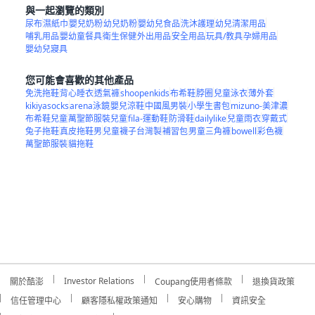
與一起瀏覽的類別
尿布
濕紙巾
嬰兒奶粉
幼兒奶粉
嬰幼兒食品
洗沐護理
幼兒清潔用品
哺乳用品
嬰幼童餐具
衛生保健
外出用品
安全用品
玩具/教具
孕婦用品
嬰幼兒寢具
您可能會喜歡的其他產品
免洗拖鞋
背心睡衣
透氣褲
shoopenkids
布希鞋
脖圈
兒童泳衣
薄外套
kikiyasocks
arena泳鏡
嬰兒涼鞋
中國風男裝
小學生書包
mizuno-美津濃
布希鞋兒童
萬聖節服裝兒童
fila-運動鞋
防滑鞋
dailylike
兒童雨衣
穿戴式
兔子拖鞋
真皮拖鞋男
兒童襪子台灣製
補習包
男童三角褲
bowell
彩色襪
萬聖節服裝
貓拖鞋
Investor Relations
關於酷澎
Coupang使用者條款
退換貨政策
信任管理中心
顧客隱私權政策通知
安心購物
資訊安全