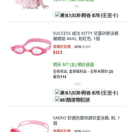
(
1
)
满 $1,500 再省 $75 (王道卡)
SUCCESS 成功 KITTY 兒童矽膠泳鏡
蝴蝶結 A642, 粉紅色, 1個
首購折扣價
40
%
$189
$113
明天 8/7 (五)
預計送達
全新商品
,
盒損福利品 – 全新未開封
(2)
最低
113
(
12
)
满 $1,500 再省 $75 (王道卡)
$6 酷澎幣回饋
SAEKO 舒適防霧快調兒童泳鏡, 粉, 1
個
首購折扣價
40
%
$450