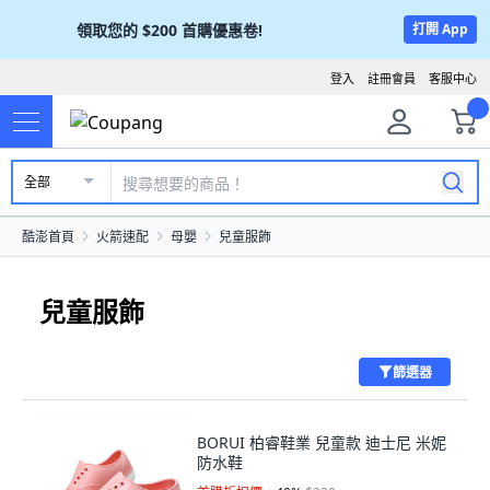
領取您的
$200
首購優惠卷!
打開 App
登入
註冊會員
客服中心
全部
酷澎首頁
火箭速配
母嬰
兒童服飾
兒童服飾
篩選器
BORUI 柏睿鞋業 兒童款 迪士尼 米妮
防水鞋