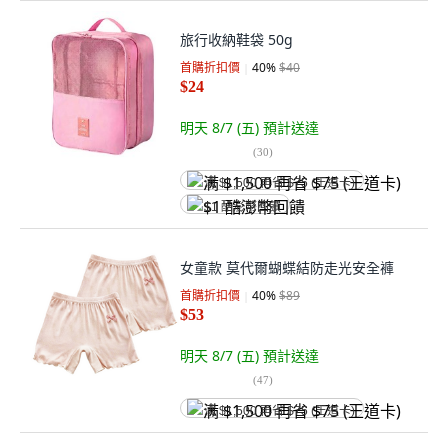
旅行收納鞋袋 50g
首購折扣價
40
%
$40
$24
明天 8/7 (五)
預計送達
(
30
)
满 $1,500 再省 $75 (王道卡)
$1 酷澎幣回饋
女童款 莫代爾蝴蝶結防走光安全褲
首購折扣價
40
%
$89
$53
明天 8/7 (五)
預計送達
(
47
)
满 $1,500 再省 $75 (王道卡)