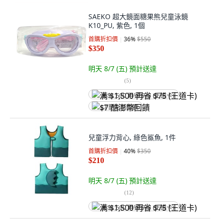
SAEKO 超大鏡面糖果熊兒童泳鏡
K10_PU, 紫色, 1個
首購折扣價
36
%
$550
$350
明天 8/7 (五)
預計送達
(
5
)
满 $1,500 再省 $75 (王道卡)
$7 酷澎幣回饋
兒童浮力背心, 綠色鯊魚, 1件
首購折扣價
40
%
$350
$210
明天 8/7 (五)
預計送達
(
12
)
满 $1,500 再省 $75 (王道卡)