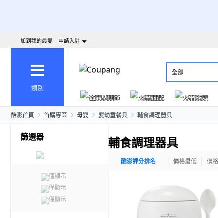
加到我的最愛
申請入駐
全部
類別
爸氣父親節
火箭速配
火箭跨境
酷澎首頁
首購專區
母嬰
嬰幼童餐具
輔食調理器具
篩選器
輔食調理器具
酷澎評分排名
價格最低
價
僅顯示
僅顯示
僅顯示