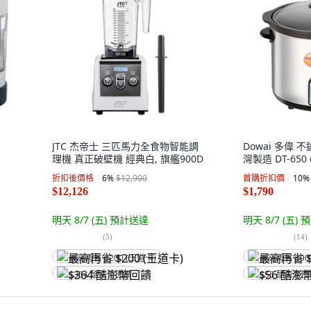
JTC 杰帝士 三匹馬力全食物智能調
Dowai 多偉
理機 真正破壁機 經典白, 旗艦900D
灣製造 DT-650 
折扣後價格
6
%
$12,900
首購折扣價
10
%
$12,126
$1,790
明天 8/7 (五)
預計送達
明天 8/7 (五)
預
(
5
)
(
14
)
最高再省 $200 (王道卡)
最高再省 $90
$364 酷澎幣回饋
$56 酷澎幣