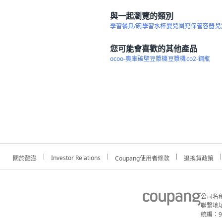
與一起瀏覽的類別
學習餐具/碗
學習水杯
嬰兒圍兜
保管容器
兒
您可能會喜歡的其他產品
ocoo-奧庫
破壁豆漿機
豆漿機
co2-鋼瓶
Investor Relations
關於酷澎
Coupang使用者條款
退換貨政策
公司名
聯繫地址
統編：91