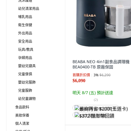
洗沐護理
幼兒清潔用品
哺乳用品
衛生保健
外出用品
安全用品
玩具/教具
孕婦用品
BEABA NEO 4in1副食品調理機
嬰幼兒寢具
BEA0400-TB 原廠保固
兒童傢俱
首購折扣價
3
%
$6,290
$6,090
嬰幼兒服飾
兒童服飾
明天 8/7 (五)
預計送達
幼兒童讀物
(
2
)
食品飲料
最高再省 $200 (王道卡)
美妝保養
$372 酷澎幣回饋
個人清潔