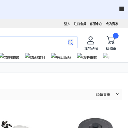
登入
註冊會員
客服中心
成為賣家
我的酷澎
購物車
文具圖書
食品飲料
生活用品
女性服飾
運動戶外
60
每頁筆