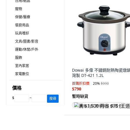
日用/紙品
寵物
保健/醫療
餐廚用品
玩具嗜好
文具/圖書/影音
運動/休閒/戶外
服飾
室內家居
Dowai 多偉 不鏽鋼耐熱陶瓷燉鍋
家電數位
灣製 DT-421 1.2L
首購折扣價
20
%
$990
價格
$790
暫時缺貨
$
~
搜尋
满 $1,500 再省 $75 (王道卡)