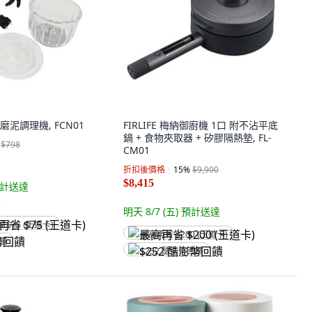
品磨泥調理機, FCN01
FIRLIFE 梅納御廚機 1口 附不沾平底
鍋 + 食物夾取器 + 矽膠隔熱墊, FL-
$798
CM01
折扣後價格
15
%
$9,900
$8,415
計送達
)
明天 8/7 (五)
預計送達
省 $75 (王道卡)
最高再省 $200 (王道卡)
回饋
$252 酷澎幣回饋