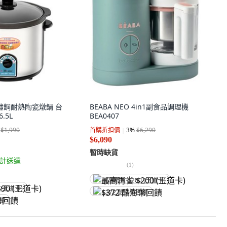
 不鏽鋼耐熱陶瓷燉鍋 台
BEABA NEO 4in1副食品調理機
6.5L
BEA0407
$1,990
首購折扣價
3
%
$6,290
$6,090
暫時缺貨
計送達
(
1
)
最高再省 $200 (王道卡)
 (王道卡)
$372 酷澎幣回饋
回饋