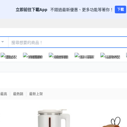
立即前往下載App
不錯過最新優惠、更多功能等著你！
下載
嬰幼兒
保健醫療
美妝保養
個人清潔
玩具休閒
格最高
最熱銷
最新上架