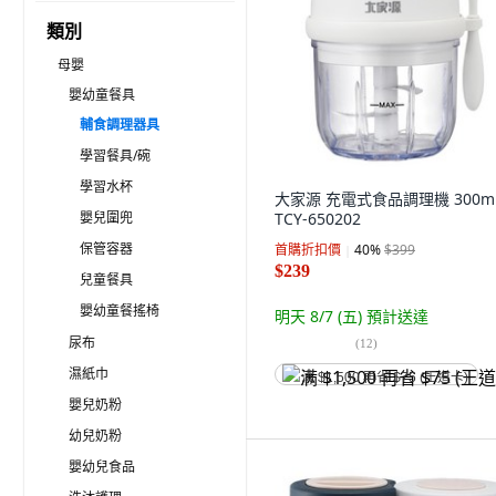
類別
母嬰
嬰幼童餐具
輔食調理器具
學習餐具/碗
學習水杯
大家源 充電式食品調理機 300ml
嬰兒圍兜
TCY-650202
保管容器
首購折扣價
40
%
$399
$239
兒童餐具
嬰幼童餐搖椅
明天 8/7 (五)
預計送達
尿布
(
12
)
濕紙巾
满 $1,500 再省 $75 (王道卡)
嬰兒奶粉
幼兒奶粉
嬰幼兒食品