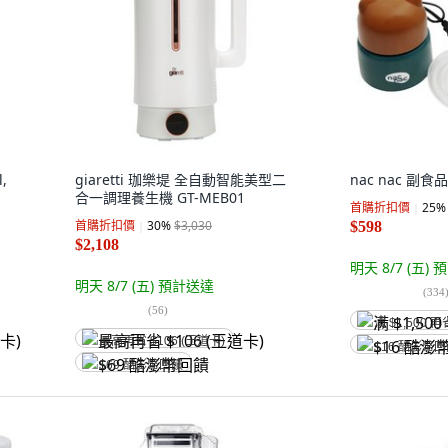
,
giaretti 珈樂堤 全自動智能美型二
nac nac 副食
合一調理養生機 GT-MEB01
首購折扣價
25
%
首購折扣價
30
%
$3,030
$598
$2,108
明天 8/7 (五)
預
明天 8/7 (五)
預計送達
(
334
(
56
)
满 $1,500 再
最高再省 $106 (王道卡)
$16 酷澎幣
$69 酷澎幣回饋