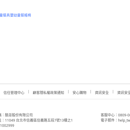
童餐具
嬰幼童餐搖椅
信任管理中心
顧客隱私權政策通知
安心購物
資訊安全
資訊安
稱：酷澎股份有限公司
客服中心：0809-088-
：11049 台北市信義區信義路五段7號13樓之1
電子郵件：help_tw
002999